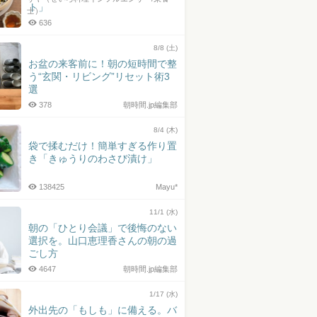
ト」
士）
636
8/8 (土)
お盆の来客前に！朝の短時間で整
う“玄関・リビング”リセット術3
選
378
朝時間.jp編集部
8/4 (木)
袋で揉むだけ！簡単すぎる作り置
き「きゅうりのわさび漬け」
138425
Mayu*
11/1 (水)
朝の「ひとり会議」で後悔のない
選択を。山口恵理香さんの朝の過
ごし方
4647
朝時間.jp編集部
1/17 (水)
外出先の「もしも」に備える。バ