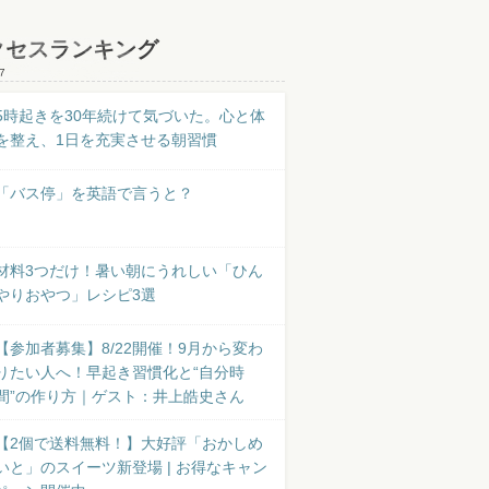
クセスランキング
7
5時起きを30年続けて気づいた。心と体
を整え、1日を充実させる朝習慣
「バス停」を英語で言うと？
材料3つだけ！暑い朝にうれしい「ひん
やりおやつ」レシピ3選
【参加者募集】8/22開催！9月から変わ
りたい人へ！早起き習慣化と“自分時
間”の作り方｜ゲスト：井上皓史さん
【2個で送料無料！】大好評「おかしめ
いと」のスイーツ新登場 | お得なキャン