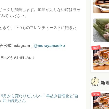
じっくり加熱します。加熱が足りない時は
ラッ
てみてください。
ときや、いつものフレンチトーストに飽きた
式Instagram：
@murayamaeiko
NEW
次回もどうぞお楽しみに！
新
NEW
催！9月から変わりたい人へ！早起き習慣化と“自
：井上皓史さん