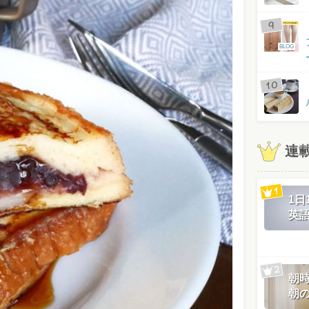
BLOG
連
1
英
朝
朝