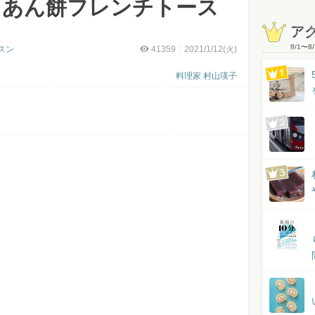
「あん餅フレンチトース
ア
8/1
〜
8/
スン
41359
2021/1/12(火)
料理家 村山瑛子