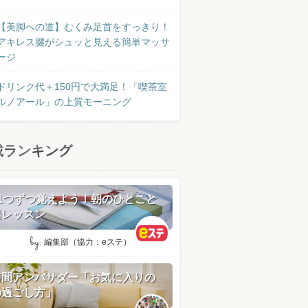
【美脚への道】むくみ足首をすっきり！
アキレス腱がシュッと見える簡単マッサ
ージ
ドリンク代＋150円で大満足！「喫茶室
ルノアール」の上質モーニング
載ランキング
日1つずつ覚えよう！朝のひとこと
語レッスン
by:
編集部（協力：eステ）
時間アンバサダー「お気に入りの
の過ごし方」