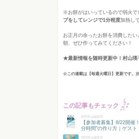
※お餅がはいっているので弱火で
プをしてレンジで1分程度
加熱し
お正月の余ったお餅を消費したい
朝、ぜひ作ってみてください！
★最新情報を随時更新中！村山瑛子 公
☆この連載は【毎週火曜日】更新です。
この記事もチェック
朝時間.jp編集部
【参加者募集】8/22開
分時間”の作り方｜ゲスト
朝時間.jp編集部