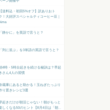
ペーン開催中
【送料込・初回5%オフ】訳ありおト
ク！大好評スペシャルティコーヒー豆｜
Aima
「静かに」を英語で言うと？
「列に並ぶ」を3単語の英語で言うと？
朝4時・5時台起きを続ける秘訣は？早起
きさん4人の習慣
冷蔵庫にあると助かる！玉ねぎたっぷり
作り置きレシピ3選
早起きだけが朝活じゃない！朝がもっと
楽しくなる50のヒント【8月4日は「朝...