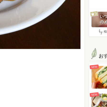
い
のメ
by:
稲
お
NEW
NEW