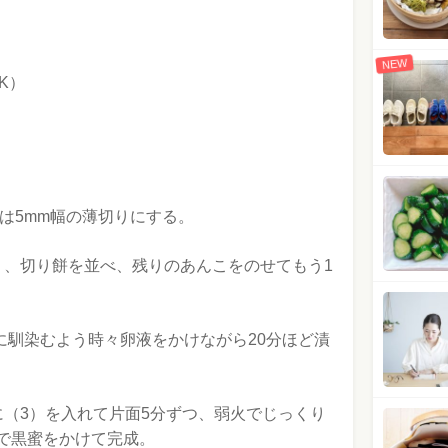
NEW
K）
は5mm幅の薄切りにする。
り、切り餅を並べ、残りのあんこをのせてもう1
に馴染むよう時々卵液をかけながら20分ほど漬
に（3）を入れて片面5分ずつ、弱火でじっくり
で黒蜜をかけて完成。