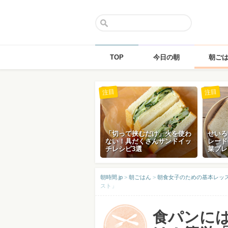
TOP
今日の朝
朝ご
Skip
注目
注目
to
content
「切って挟むだけ」火を使わ
せいろ
ない！具だくさんサンドイッ
レード
チレシピ3選
菜プレ
朝時間.jp
>
朝ごはん
>
朝食女子のための基本レッ
スト」
食パンに