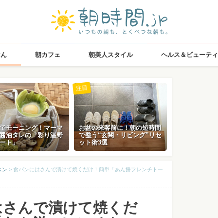
はん
朝カフェ
朝美人スタイル
ヘルス＆ビューティ
注目
でモーニング！マーマ
お盆の来客前に！朝の短時間
醤油タレの「彩り温野
で整う“玄関・リビング”リセ
ート」
ット術3選
スン
>
食パンにはさんで漬けて焼くだけ！簡単「あん餅フレンチトー
はさんで漬けて焼くだ