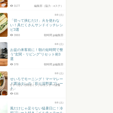
3177
編集部（協力：eステ）
8/8 (土)
「切って挟むだけ」火を使わな
い！具だくさんサンドイッチレシ
ピ3選
3993
朝時間.jp編集部
8/8 (土)
お盆の来客前に！朝の短時間で整
う“玄関・リビング”リセット術3
選
378
朝時間.jp編集部
8/8 (土)
せいろでモーニング！マーマレー
ド醤油タレの「彩り温野菜プレー
サヤ（せいろ料理インフルエンサー/栄養
ト」
士）
636
8/8 (土)
風だけじゃ足りない猛暑日に！冷
却プレート付き「ペルチェクール