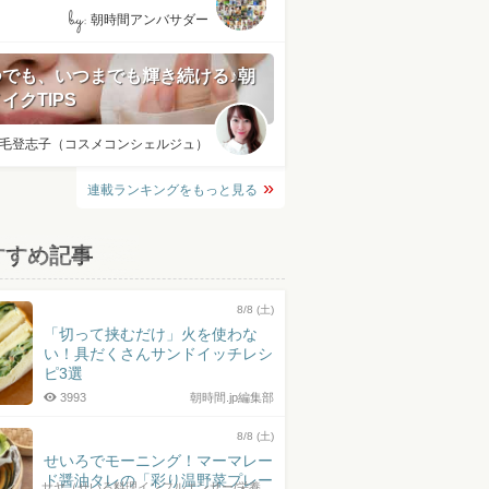
by:
朝時間アンバサダー
つでも、いつまでも輝き続ける♪朝
イクTIPS
毛登志子（コスメコンシェルジュ）
連載ランキングをもっと見る
すすめ記事
8/8 (土)
「切って挟むだけ」火を使わな
い！具だくさんサンドイッチレシ
ピ3選
3993
朝時間.jp編集部
8/8 (土)
せいろでモーニング！マーマレー
ド醤油タレの「彩り温野菜プレー
サヤ（せいろ料理インフルエンサー/栄養