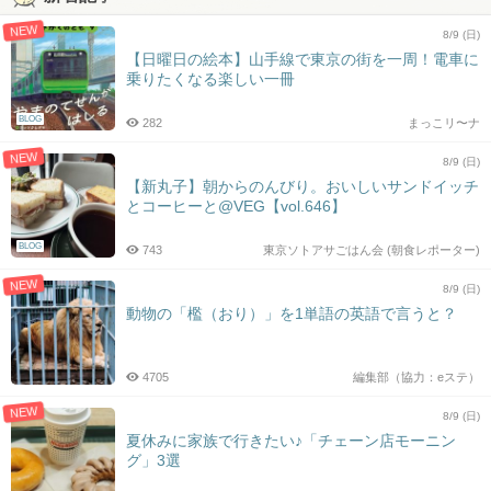
NEW
8/9 (日)
【日曜日の絵本】山手線で東京の街を一周！電車に
乗りたくなる楽しい一冊
BLOG
282
まっこリ〜ナ
NEW
8/9 (日)
【新丸子】朝からのんびり。おいしいサンドイッチ
とコーヒーと@VEG【vol.646】
BLOG
743
東京ソトアサごはん会 (朝食レポーター)
NEW
8/9 (日)
動物の「檻（おり）」を1単語の英語で言うと？
4705
編集部（協力：eステ）
NEW
8/9 (日)
夏休みに家族で行きたい♪「チェーン店モーニン
グ」3選