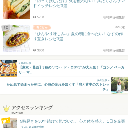
「切って挟むだけ」火を使わない！具だくさんサン
ドイッチレシピ3選
5758
朝時間.jp編集部
8/3 (月)
「ひんやり味しみ♪」夏の朝に食べたい！なすの作
り置きレシピ3選
3860
朝時間.jp編集部
« 前の記事
【東京・葛西】3種の“パン・ド・ロデヴ”が大人気！「ゴンノ ベーカ
リー マ...
次の記事 »
ため息で始まった朝に。心身の疲れをほぐす「肩と背中のストレッ
チ」
アクセスランキング
8/2
〜
8/8
5時起きを30年続けて気づいた。心と体を整え、1日を充実
させる朝習慣