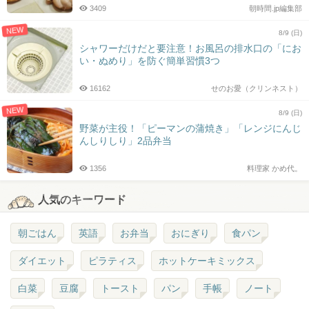
3409
朝時間.jp編集部
NEW
8/9 (日)
シャワーだけだと要注意！お風呂の排水口の「にお
い・ぬめり」を防ぐ簡単習慣3つ
16162
せのお愛（クリンネスト）
NEW
8/9 (日)
野菜が主役！「ピーマンの蒲焼き」「レンジにんじ
んしりしり」2品弁当
1356
料理家 かめ代。
人気のキーワード
朝ごはん
英語
お弁当
おにぎり
食パン
ダイエット
ピラティス
ホットケーキミックス
白菜
豆腐
トースト
パン
手帳
ノート