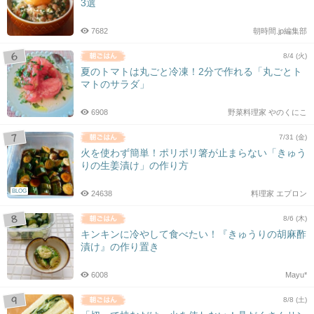
3選
7682
朝時間.jp編集部
8/4 (火)
夏のトマトは丸ごと冷凍！2分で作れる「丸ごとト
マトのサラダ」
6908
野菜料理家 やのくにこ
7/31 (金)
火を使わず簡単！ポリポリ箸が止まらない「きゅう
りの生姜漬け」の作り方
BLOG
24638
料理家 エプロン
8/6 (木)
キンキンに冷やして食べたい！『きゅうりの胡麻酢
漬け』の作り置き
6008
Mayu*
8/8 (土)