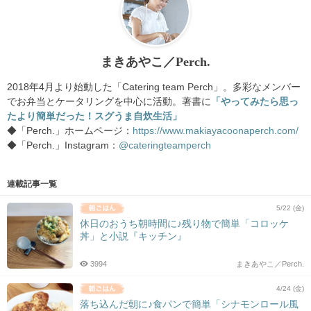
まきあやこ／Perch.
2018年4月より始動した「Catering team Perch」。多彩なメンバー
でお弁当とケータリングを中心に活動。著書に
「やってみたら思っ
たより簡単だった！スグうま自炊生活」
◆「Perch.」ホームページ：
https://www.makiayacoonaperch.com/
◆「Perch.」Instagram：
@cateringteamperch
連載記事一覧
5/22 (金)
休日のおうち朝時間に♪残り物で簡単「コロッケ
丼」と小説『キッチン』
3994
まきあやこ／Perch.
4/24 (金)
落ち込んだ朝に♪食パンで簡単「シナモンロール風