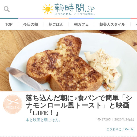
Skip
to
content
TOP
今日の朝
朝ごはん
朝カフェ
朝美人スタイル
落ち込んだ朝に♪食パンで簡単「シ
ナモンロール風トースト」と映画
『LIFE！』
本と映画と朝ごはん。
17265
2020/4/24(金)
まきあやこ／Perch.