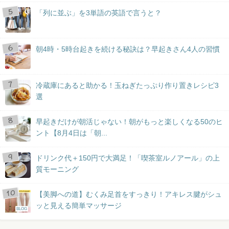
「列に並ぶ」を3単語の英語で言うと？
朝4時・5時台起きを続ける秘訣は？早起きさん4人の習慣
冷蔵庫にあると助かる！玉ねぎたっぷり作り置きレシピ3
選
早起きだけが朝活じゃない！朝がもっと楽しくなる50のヒ
ント【8月4日は「朝...
ドリンク代＋150円で大満足！「喫茶室ルノアール」の上
質モーニング
【美脚への道】むくみ足首をすっきり！アキレス腱がシュ
ッと見える簡単マッサージ
BLOG