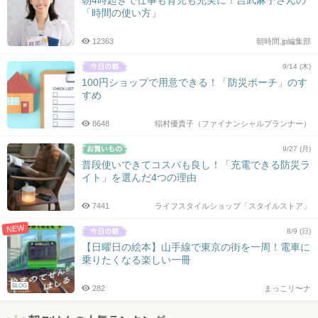
朝4時起きで仕事も育児も充実に！吉武麻子さんの
「時間の使い方」
12363
朝時間.jp編集部
9/14 (木)
100円ショップで用意できる！「防災ポーチ」のす
すめ
8648
稲村優貴子（ファイナンシャルプランナー）
9/27 (月)
普段使いできてコスパも良し！「充電できる防災ラ
イト」を選んだ4つの理由
7441
ライフスタイルショップ「スタイルストア」
NEW
8/9 (日)
【日曜日の絵本】山手線で東京の街を一周！電車に
乗りたくなる楽しい一冊
BLOG
282
まっこリ〜ナ