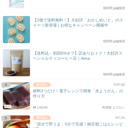
朝時間.jp編集部
【2個で送料無料！】大好評「おかしめいと」のス
イーツ新登場 | お得なキャンペーン開催中
朝時間.jp編集部
【送料込・初回5%オフ】訳ありおトク！大好評ス
ペシャルティコーヒー豆｜Aima
朝時間.jp編集部
8/30 (金)
材料3つだけ！電子レンジで簡単「水ようかん」の
作り方
BLOG
140249
料理家 エプロン
8/5 (水)
「混ぜて即うま」5分で完成！納豆朝ごはんレシピ