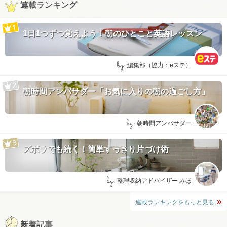
連載ランキング
1日1つずつ覚えよう！朝のひとこと英語レッスン
by:
編集部（協力：eステ）
朝時間アンバサダー「お気に入りの朝の過ごし方」
by:
朝時間アンバサダー
ズボラでも続く！簡単すっきり片づけ術
by:
整理収納アドバイザー みほ
連載ランキングをもっと見る
新着記事