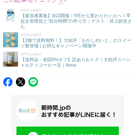
朝時間.jp編集部
【参加者募集】8/22開催！9月から変わりたい人へ！早
起き習慣化と“自分時間”の作り方｜ゲスト：井上皓史さ
ん
朝時間.jp編集部
【2個で送料無料！】大好評「おかしめいと」のスイー
ツ新登場 | お得なキャンペーン開催中
朝時間.jp編集部
【送料込・初回5%オフ】訳ありおトク！大好評スペシ
ャルティコーヒー豆｜Aima