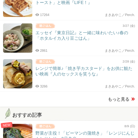
トースト」と映画『LIFE！』
17264
まきあやこ／Perch.
3/27 (金)
エッセイ『東京日記』と一緒に味わいたい♪春の
「ホタルイカ入り豆ごはん」
2861
まきあやこ／Perch.
2/28 (金)
レンジで簡単♪「焼き芋カスタード」をお供に観た
い映画『人のセックスを笑うな』
3266
まきあやこ／Perch.
もっと見る
おすすめ記事
NEW
8/9 (日)
野菜が主役！「ピーマンの蒲焼き」「レンジにんじ