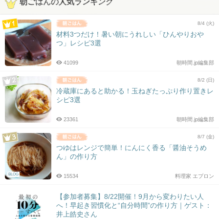
朝ごはんの人気ランキング
8/4 (火)
材料3つだけ！暑い朝にうれしい「ひんやりおや
つ」レシピ3選
41099
朝時間.jp編集部
8/2 (日)
冷蔵庫にあると助かる！玉ねぎたっぷり作り置きレ
シピ3選
23361
朝時間.jp編集部
8/7 (金)
つゆはレンジで簡単！にんにく香る「醤油そうめ
ん」の作り方
BLOG
15534
料理家 エプロン
【参加者募集】8/22開催！9月から変わりたい人
へ！早起き習慣化と“自分時間”の作り方｜ゲスト：
井上皓史さん