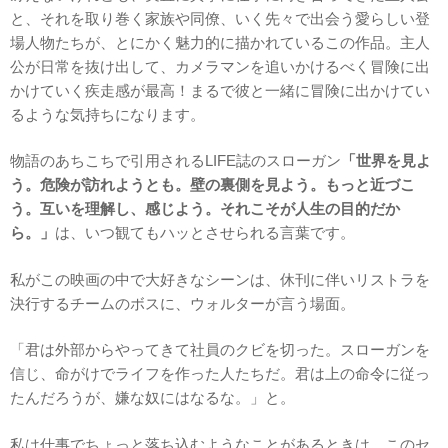
と、それを取り巻く家族や同僚、いく先々で出会う愛らしい登
場人物たちが、とにかく魅力的に描かれているこの作品。主人
公が日常を抜け出して、カメラマンを追いかけるべく冒険に出
かけていく疾走感が最高！まるで彼と一緒に冒険に出かけてい
るような気持ちになります。
物語のあちこちで引用されるLIFE誌のスローガン
「世界を見よ
う。危険が訪れようとも。壁の裏側を見よう。もっと近づこ
う。互いを理解し、感じよう。それこそが人生の目的だか
ら。」
は、いつ観てもハッとさせられる言葉です。
私がこの映画の中で大好きなシーンは、休刊に伴いリストラを
決行するチームのボスに、ウォルターが言う場面。
「君は外部からやってきて社員のクビを切った。スローガンを
信じ、命がけでライフを作った人たちだ。君は上の命令に従っ
たんだろうが、嫌な奴にはなるな。」と。
私は仕事でちょっと落ち込むようなことがあるときは、このセ