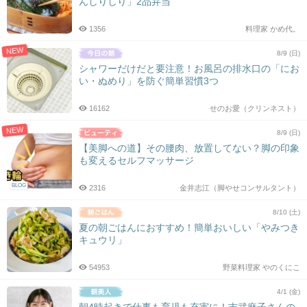
んしりしり」2品弁当
1356
料理家 かめ代。
NEW
8/9 (日)
シャワーだけだと要注意！お風呂の排水口の「にお
い・ぬめり」を防ぐ簡単習慣3つ
16162
せのお愛（クリンネスト）
NEW
8/9 (日)
【美脚への道】その腰肉、放置してない？脚の印象
も変えるセルフマッサージ
BLOG
2316
金井志江（脚やせコンサルタント）
8/10 (土)
夏の朝ごはんにおすすめ！簡単おいしい「やみつき
キュウリ」
54953
野菜料理家 やのくにこ
4/1 (金)