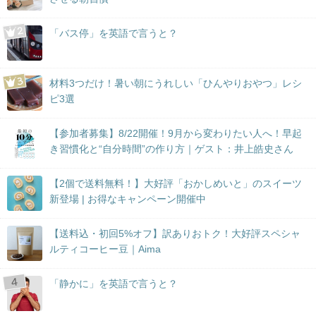
「バス停」を英語で言うと？
材料3つだけ！暑い朝にうれしい「ひんやりおやつ」レシ
ピ3選
【参加者募集】8/22開催！9月から変わりたい人へ！早起
き習慣化と“自分時間”の作り方｜ゲスト：井上皓史さん
【2個で送料無料！】大好評「おかしめいと」のスイーツ
新登場 | お得なキャンペーン開催中
【送料込・初回5%オフ】訳ありおトク！大好評スペシャ
ルティコーヒー豆｜Aima
「静かに」を英語で言うと？