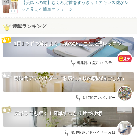
【美脚への道】むくみ足首をすっきり！アキレス腱がシュ
ッと見える簡単マッサージ
BLOG
連載ランキング
1日1つずつ覚えよう！朝のひとこと英語レッスン
by:
編集部（協力：eステ）
朝時間アンバサダー「お気に入りの朝の過ごし方」
by:
朝時間アンバサダー
ズボラでも続く！簡単すっきり片づけ術
by:
整理収納アドバイザー みほ