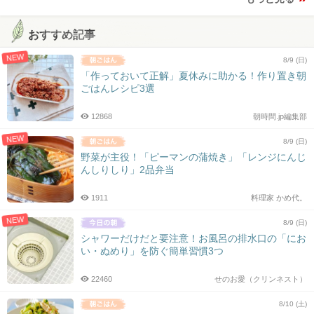
おすすめ記事
NEW
8/9 (日)
「作っておいて正解」夏休みに助かる！作り置き朝
ごはんレシピ3選
12868
朝時間.jp編集部
NEW
8/9 (日)
野菜が主役！「ピーマンの蒲焼き」「レンジにんじ
んしりしり」2品弁当
1911
料理家 かめ代。
NEW
8/9 (日)
シャワーだけだと要注意！お風呂の排水口の「にお
い・ぬめり」を防ぐ簡単習慣3つ
22460
せのお愛（クリンネスト）
8/10 (土)