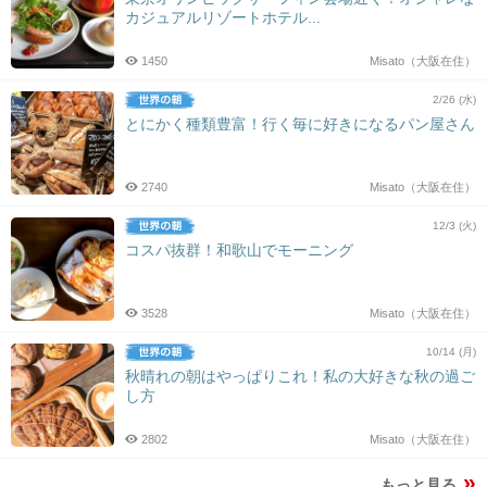
カジュアルリゾートホテル...
1450
Misato（大阪在住）
2/26 (水)
とにかく種類豊富！行く毎に好きになるパン屋さん
2740
Misato（大阪在住）
12/3 (火)
コスパ抜群！和歌山でモーニング
3528
Misato（大阪在住）
10/14 (月)
秋晴れの朝はやっぱりこれ！私の大好きな秋の過ご
し方
2802
Misato（大阪在住）
もっと見る