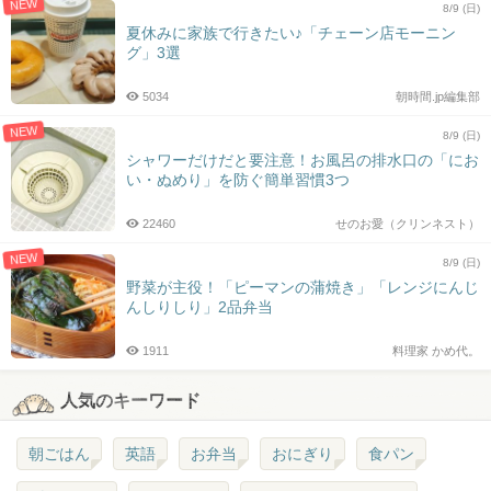
NEW
8/9 (日)
夏休みに家族で行きたい♪「チェーン店モーニン
グ」3選
5034
朝時間.jp編集部
NEW
8/9 (日)
シャワーだけだと要注意！お風呂の排水口の「にお
い・ぬめり」を防ぐ簡単習慣3つ
22460
せのお愛（クリンネスト）
NEW
8/9 (日)
野菜が主役！「ピーマンの蒲焼き」「レンジにんじ
んしりしり」2品弁当
1911
料理家 かめ代。
人気のキーワード
朝ごはん
英語
お弁当
おにぎり
食パン