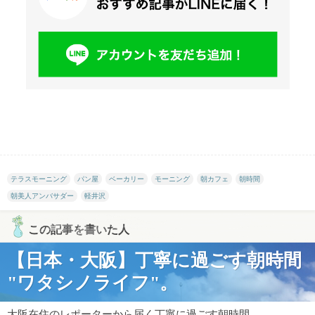
テラスモーニング
パン屋
ベーカリー
モーニング
朝カフェ
朝時間
朝美人アンバサダー
軽井沢
この記事を書いた人
【日本・大阪】丁寧に過ごす朝時間
"ワタシノライフ"。
大阪在住のレポーターから届く丁寧に過ごす朝時間