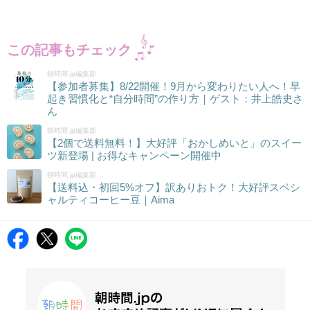
この記事もチェック
朝時間.jp編集部
【参加者募集】8/22開催！9月から変わりたい人へ！早
起き習慣化と“自分時間”の作り方｜ゲスト：井上皓史さ
ん
朝時間.jp編集部
【2個で送料無料！】大好評「おかしめいと」のスイー
ツ新登場 | お得なキャンペーン開催中
朝時間.jp編集部
【送料込・初回5%オフ】訳ありおトク！大好評スペシ
ャルティコーヒー豆｜Aima