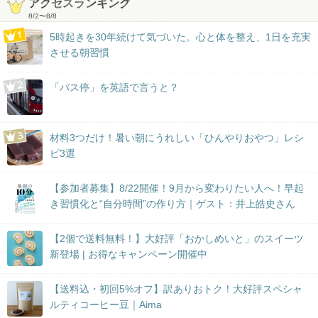
アクセスランキング
8/2
〜
8/8
5時起きを30年続けて気づいた。心と体を整え、1日を充実
させる朝習慣
「バス停」を英語で言うと？
材料3つだけ！暑い朝にうれしい「ひんやりおやつ」レシ
ピ3選
【参加者募集】8/22開催！9月から変わりたい人へ！早起
き習慣化と“自分時間”の作り方｜ゲスト：井上皓史さん
【2個で送料無料！】大好評「おかしめいと」のスイーツ
新登場 | お得なキャンペーン開催中
【送料込・初回5%オフ】訳ありおトク！大好評スペシャ
ルティコーヒー豆｜Aima