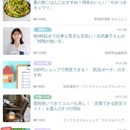
夏の朝ごはんにおすすめ！簡単おいしい「やみつき
キュウリ」
54981
野菜料理家 やのくにこ
4/1 (金)
朝4時起きで仕事も育児も充実に！吉武麻子さんの
「時間の使い方」
12389
朝時間.jp編集部
9/14 (木)
100円ショップで用意できる！「防災ポーチ」のす
すめ
8660
稲村優貴子（ファイナンシャルプランナー）
9/27 (月)
普段使いできてコスパも良し！「充電できる防災ラ
イト」を選んだ4つの理由
7448
ライフスタイルショップ「スタイルストア」
NEW