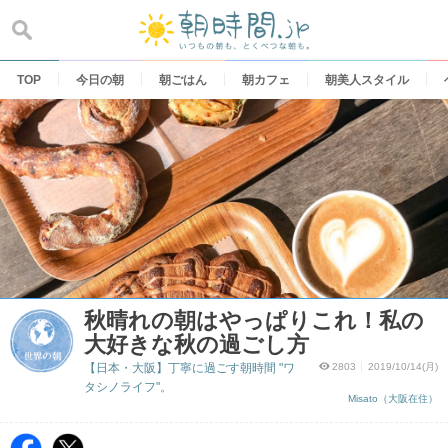
Skip
to
content
TOP
今日の朝
朝ごはん
朝カフェ
朝美人スタイル
秋晴れの朝はやっぱりこれ！私の
大好きな秋の過ごし方
【日本・大阪】丁寧に過ごす朝時間 "ワ
2803
2019/10/14(月)
タシノライフ"。
Misato（大阪在住）