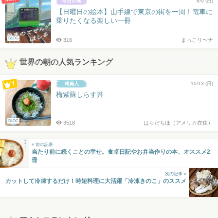
8/9 (日)
【日曜日の絵本】山手線で東京の街を一周！電車に
乗りたくなる楽しい一冊
BLOG
316
まっこリ〜ナ
世界の朝の人気ランキング
10/13 (日)
梅紫蘇しらす丼
BLOG
3518
はらだちほ（アメリカ在住）
« 前の記事
当たり前に続くことの幸せ。食卓日記やお弁当作りの本、オススメ2
冊
次の記事 »
カットして冷凍するだけ！時短料理に大活躍「冷凍きのこ」のススメ