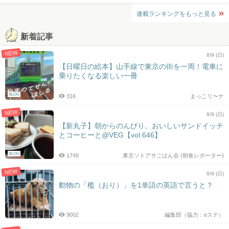
連載ランキングをもっと見る
新着記事
NEW
8/9 (日)
【日曜日の絵本】山手線で東京の街を一周！電車に
乗りたくなる楽しい一冊
BLOG
316
まっこリ〜ナ
NEW
8/9 (日)
【新丸子】朝からのんびり。おいしいサンドイッチ
とコーヒーと@VEG【vol.646】
BLOG
1749
東京ソトアサごはん会 (朝食レポーター)
NEW
8/9 (日)
動物の「檻（おり）」を1単語の英語で言うと？
9002
編集部（協力：eステ）