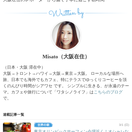
Written by
Misato（大阪在住）
（日本・大阪 滞在中）
大阪→トロント→ハワイ→大阪→東京→大阪。 ローカルな場所へ
旅、日本でも海外でもカフェ、特にテラスでゆっくりコーヒーを頂
くのんびり時間がシアワセ です。 シンプルに生きる、が永遠のテー
マ。カフェや旅行について「ワタシノライフ」は
こちらのブログ
で。
連載記事一覧
3/1 (日)
東京オリンピックサーフィン会場近く！オシャレな