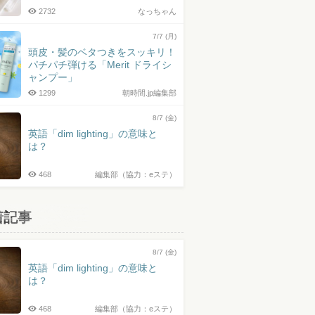
2732
なっちゃん
7/7 (月)
頭皮・髪のベタつきをスッキリ！
パチパチ弾ける「Merit ドライシ
ャンプー」
1299
朝時間.jp編集部
8/7 (金)
英語「dim lighting」の意味と
は？
468
編集部（協力：eステ）
着記事
8/7 (金)
英語「dim lighting」の意味と
は？
468
編集部（協力：eステ）