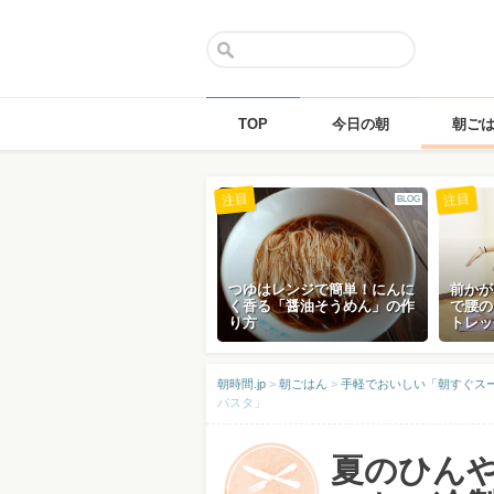
TOP
今日の朝
朝ご
Skip
注目
注目
BLOG
to
content
つゆはレンジで簡単！にんに
前かが
く香る「醤油そうめん」の作
で腰の
り方
トレッ
朝時間.jp
>
朝ごはん
>
手軽でおいしい「朝すぐス
パスタ」
夏のひん