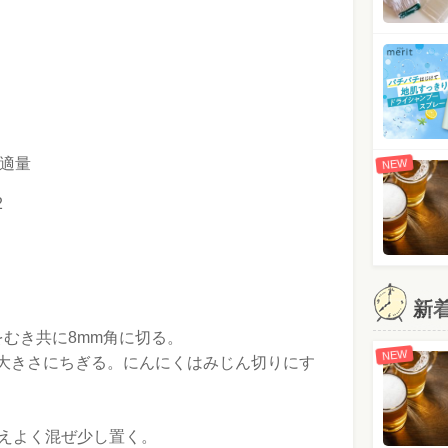
適量
NEW
2
新
むき共に8mm角に切る。
NEW
大きさにちぎる。にんにくはみじん切りにす
加えよく混ぜ少し置く。