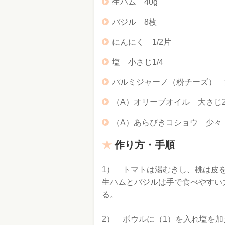
生ハム 40g
バジル 8枚
にんにく 1/2片
塩 小さじ1/4
パルミジャーノ（粉チーズ） 
（A）オリーブオイル 大さじ
（A）あらびきコショウ 少々
作り方・手順
1） トマトは湯むきし、桃は皮を
生ハムとバジルは手で食べやすい
る。
2） ボウルに（1）を入れ塩を