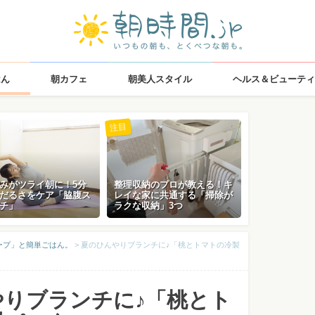
はん
朝カフェ
朝美人スタイル
ヘルス＆ビューティ
注目
みがツライ朝に！5分
整理収納のプロが教える！キ
だるさをケア「脇腹ス
レイな家に共通する「掃除が
チ」
ラクな収納」3つ
ープ」と簡単ごはん。
>
夏のひんやりブランチに♪「桃とトマトの冷製
やりブランチに♪「桃とト