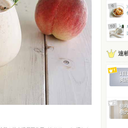
連
1
英
朝
朝