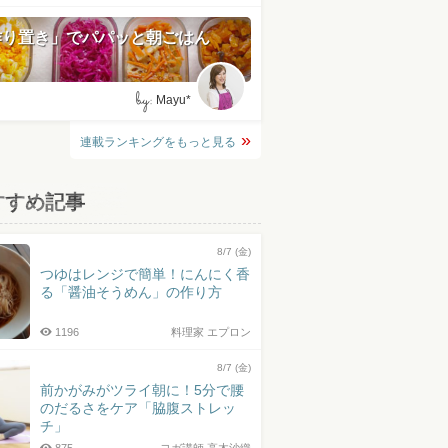
作り置き」でパパッと朝ごはん
by:
Mayu*
連載ランキングをもっと見る
すすめ記事
8/7 (金)
つゆはレンジで簡単！にんにく香
る「醤油そうめん」の作り方
1196
料理家 エプロン
8/7 (金)
前かがみがツライ朝に！5分で腰
のだるさをケア「脇腹ストレッ
チ」