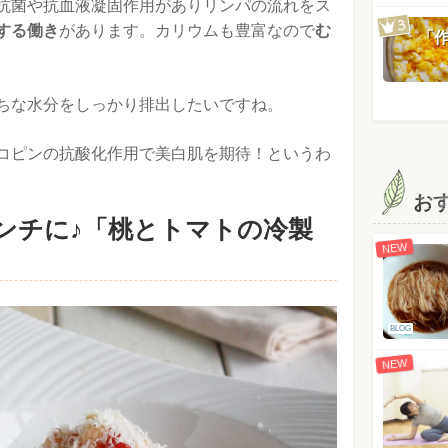
抗菌や抗血液凝固作用がありリンパの流れをス
する働き
があります。カリウムも豊富なので
む
「
ちな水分をしっかり排出したいですね。
コピンの抗酸化作用で美白肌を期待！というわ
お
ンチに♪「桃とトマトの冷製
NEW
BLOG
NEW