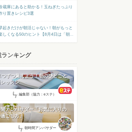
冷蔵庫にあると助かる！玉ねぎたっぷり
作り置きレシピ3選
早起きだけが朝活じゃない！朝がもっと
楽しくなる50のヒント【8月4日は「朝...
載ランキング
日1つずつ覚えよう！朝のひとこと
語レッスン
by:
編集部（協力：eステ）
時間アンバサダー「お気に入りの
の過ごし方」
by:
朝時間アンバサダー