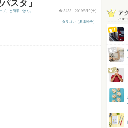
製パスタ」
ープ」と簡単ごはん。
3433
2019/8/10(土)
ア
7/30
〜
タラゴン（奥津純子）