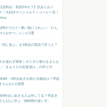
【送料込・初回5%オフ】訳ありおト
ク！大好評スペシャルティコーヒー豆｜
Aima
材料3つだけ！暑い朝にうれしい「ひん
やりおやつ」レシピ3選
「列に並ぶ」を3単語の英語で言うと？
火を使わず簡単！ポリポリ箸が止まらな
い「きゅうりの生姜漬け」の作り方
朝4時・5時台起きを続ける秘訣は？早起
きさん4人の習慣
朝4時台に起きる人は何してる？早起き
さん3人に学ぶ「朝時間の使い方」