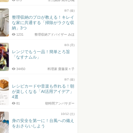
875
ヨガ講師 高木沙織
8/7 (金)
整理収納のプロが教える！キレイ
な家に共通する「掃除がラクな収
納」3つ
1231
整理収納アドバイザー みほ
8/3 (月)
レンジでもう一品！簡単とろ旨
「なすナムル」
34450
料理家 齋藤菜々子
8/7 (金)
レシピカードや音楽も作れる！朝
が楽しくなる「AI活用アイデア」
4選
81
朝時間アンバサダー
10/12 (土)
身の安全を第一に！台風への備え
をおさらいしよう