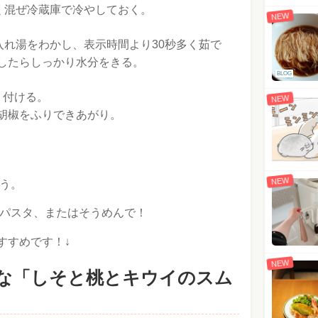
く混ぜ冷蔵庫で冷やしておく。
NEW
入れ湯をわかし、表示時間より30秒多く茹で
したらしっかり水分をきる。
BLOG
り付ける。
NEW
胡椒をふりできあがり。
NEW
う。
パスタ、またはそうめんで！
すすめです！↓
NEW
な「しそと桃とキウイのスム