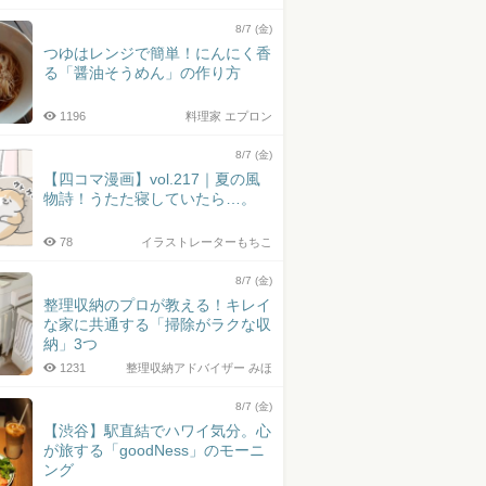
8/7 (金)
つゆはレンジで簡単！にんにく香
る「醤油そうめん」の作り方
1196
料理家 エプロン
8/7 (金)
【四コマ漫画】vol.217｜夏の風
物詩！うたた寝していたら…。
78
イラストレーターもちこ
8/7 (金)
整理収納のプロが教える！キレイ
な家に共通する「掃除がラクな収
納」3つ
1231
整理収納アドバイザー みほ
8/7 (金)
【渋谷】駅直結でハワイ気分。心
が旅する「goodNess」のモーニ
ング