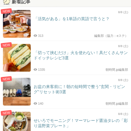
新着記事
NEW
8/8 (土)
「活気がある」を1単語の英語で言うと？
313
編集部（協力：eステ）
NEW
8/8 (土)
「切って挟むだけ」火を使わない！具だくさんサン
ドイッチレシピ3選
1335
朝時間.jp編集部
NEW
8/8 (土)
お盆の来客前に！朝の短時間で整う“玄関・リビン
グ”リセット術3選
140
朝時間.jp編集部
NEW
8/8 (土)
せいろでモーニング！マーマレード醤油タレの「彩
り温野菜プレート」