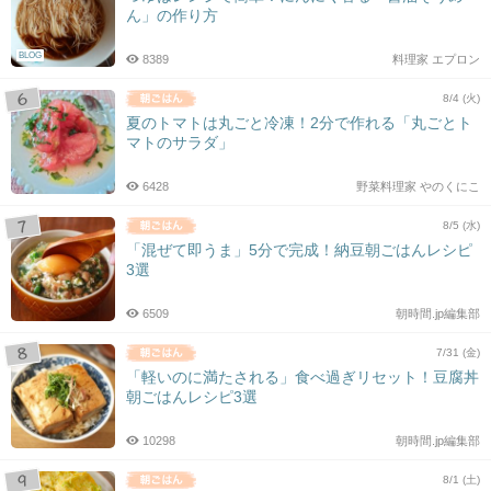
ん」の作り方
BLOG
8389
料理家 エプロン
8/4 (火)
夏のトマトは丸ごと冷凍！2分で作れる「丸ごとト
マトのサラダ」
6428
野菜料理家 やのくにこ
8/5 (水)
「混ぜて即うま」5分で完成！納豆朝ごはんレシピ
3選
6509
朝時間.jp編集部
7/31 (金)
「軽いのに満たされる」食べ過ぎリセット！豆腐丼
朝ごはんレシピ3選
10298
朝時間.jp編集部
8/1 (土)