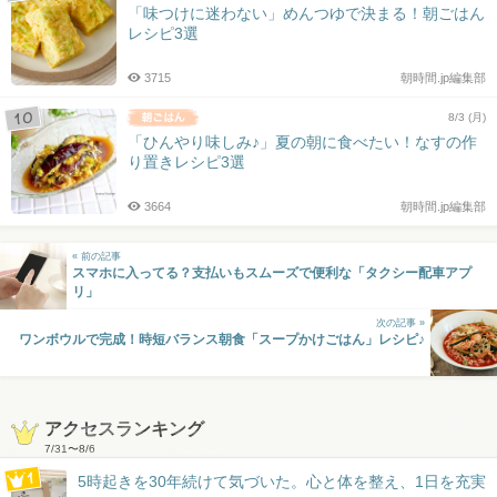
「味つけに迷わない」めんつゆで決まる！朝ごはん
レシピ3選
3715
朝時間.jp編集部
8/3 (月)
「ひんやり味しみ♪」夏の朝に食べたい！なすの作
り置きレシピ3選
3664
朝時間.jp編集部
« 前の記事
スマホに入ってる？支払いもスムーズで便利な「タクシー配車アプ
リ」
次の記事 »
ワンボウルで完成！時短バランス朝食「スープかけごはん」レシピ♪
アクセスランキング
7/31
〜
8/6
5時起きを30年続けて気づいた。心と体を整え、1日を充実