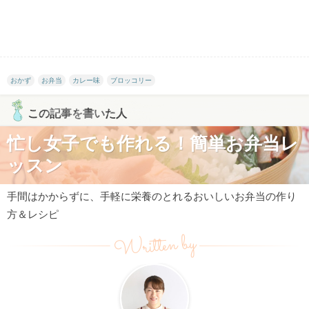
おかず
お弁当
カレー味
ブロッコリー
この記事を書いた人
忙し女子でも作れる！簡単お弁当レ
ッスン
手間はかからずに、手軽に栄養のとれるおいしいお弁当の作り
方＆レシピ
Written by