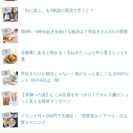
「列に並ぶ」を3単語の英語で言うと？
朝4時・5時台起きを続ける秘訣は？早起きさん4人の習慣
冷蔵庫にあると助かる！玉ねぎたっぷり作り置きレシピ3
選
早起きだけが朝活じゃない！朝がもっと楽しくなる50のヒ
ント【8月4日は「朝...
【美脚への道】むくみ足首をすっきり！アキレス腱がシュ
ッと見える簡単マッサージ
BLOG
ドリンク代＋150円で大満足！「喫茶室ルノアール」の上
質モーニング