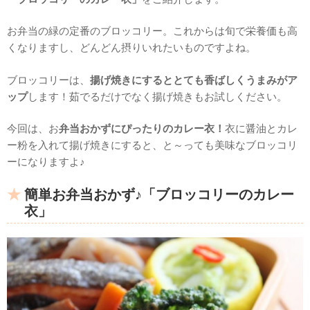
お弁当の緑の定番のブロッコリー。これからは旬で栄養価も高
くなりますし、どんどん摂りいれたいものですよね。
ブロッコリーは、
揚げ焼きにするととても香ばしくうまみがア
ップ
します！茹でるだけでなく揚げ焼きもお試しください。
今回は、お
弁当おかずにぴったりのカレー衣！
衣に醤油とカレ
ー粉を入れて揚げ焼きにすると、と～っても美味なブロッコリ
ーになりますよ♪
簡単お弁当おかず♪「ブロッコリーのカレー
衣」