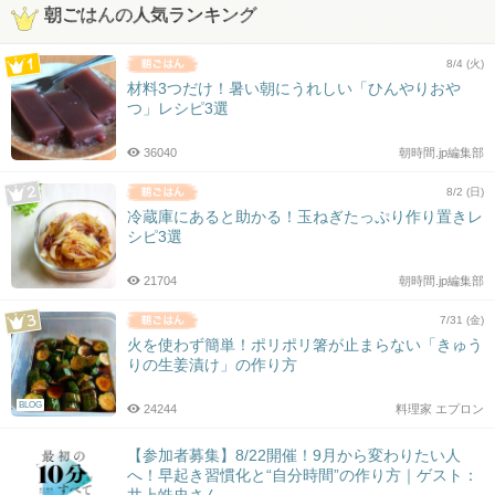
朝ごはんの人気ランキング
8/4 (火)
材料3つだけ！暑い朝にうれしい「ひんやりおや
つ」レシピ3選
36040
朝時間.jp編集部
8/2 (日)
冷蔵庫にあると助かる！玉ねぎたっぷり作り置きレ
シピ3選
21704
朝時間.jp編集部
7/31 (金)
火を使わず簡単！ポリポリ箸が止まらない「きゅう
りの生姜漬け」の作り方
BLOG
24244
料理家 エプロン
【参加者募集】8/22開催！9月から変わりたい人
へ！早起き習慣化と“自分時間”の作り方｜ゲスト：