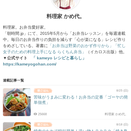
料理家 かめ代。
料理家。お弁当愛好家。
「朝時間.jp」にて、2015年5月から「お弁当レッスン」を毎週連載
中。毎日のお弁当作りの負担を減らす「心が楽になる」レシピ作り
をめざしている。著書に
「お弁当は野菜のおかず作りから」
「忙し
女子のための料理上手になる らくちん弁当」
（イカロス出版）他。
▼公式サイト
「 kameyo レシピと暮らし」
https://kameyogohan.com/
連載記事一覧
8/25 (日)
苦味がうまみに変わる！お弁当の定番「ゴーヤの簡
単佃煮」
25668
料理家 かめ代。
8/18 (日)