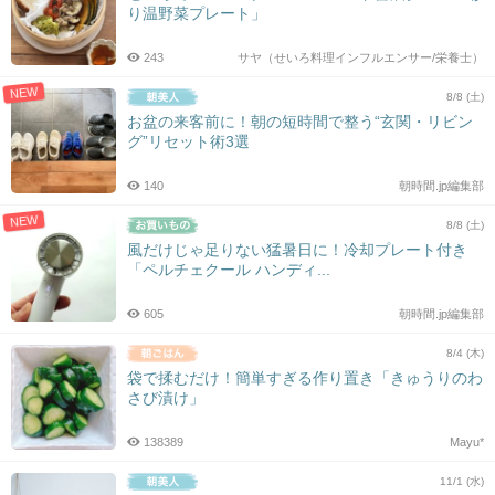
り温野菜プレート」
243
サヤ（せいろ料理インフルエンサー/栄養士）
NEW
8/8 (土)
お盆の来客前に！朝の短時間で整う“玄関・リビン
グ”リセット術3選
140
朝時間.jp編集部
NEW
8/8 (土)
風だけじゃ足りない猛暑日に！冷却プレート付き
「ペルチェクール ハンディ...
605
朝時間.jp編集部
8/4 (木)
袋で揉むだけ！簡単すぎる作り置き「きゅうりのわ
さび漬け」
138389
Mayu*
11/1 (水)