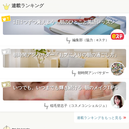
連載ランキング
1日1つずつ覚えよう！朝のひとこと英語レッスン
by:
編集部（協力：eステ）
朝時間アンバサダー「お気に入りの朝の過ごし方」
by:
朝時間アンバサダー
いつでも、いつまでも輝き続ける♪朝のメイクTIPS
by:
稲毛登志子（コスメコンシェルジュ）
連載ランキングをもっと見る