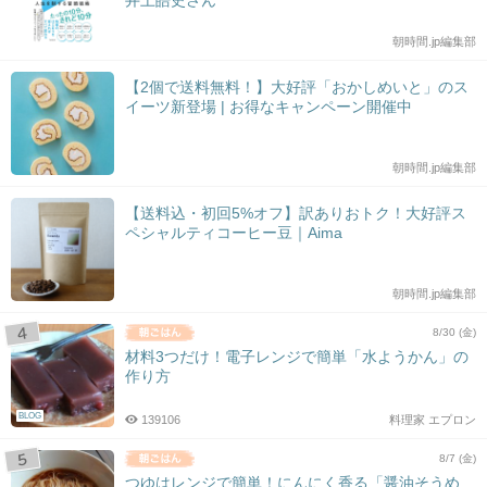
井上皓史さん
朝時間.jp編集部
【2個で送料無料！】大好評「おかしめいと」のス
イーツ新登場 | お得なキャンペーン開催中
朝時間.jp編集部
【送料込・初回5%オフ】訳ありおトク！大好評ス
ペシャルティコーヒー豆｜Aima
朝時間.jp編集部
8/30 (金)
材料3つだけ！電子レンジで簡単「水ようかん」の
作り方
BLOG
139106
料理家 エプロン
8/7 (金)
つゆはレンジで簡単！にんにく香る「醤油そうめ