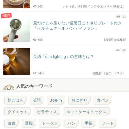
243
サヤ（せいろ料理インフルエンサー/栄養士）
NEW
8/8 (土)
風だけじゃ足りない猛暑日に！冷却プレート付き
「ペルチェクール ハンディファン」
605
朝時間.jp編集部
8/7 (金)
英語「dim lighting」の意味とは？
3477
編集部（協力：eステ）
人気のキーワード
朝ごはん
英語
お弁当
おにぎり
食パン
ダイエット
ピラティス
ホットケーキミックス
白菜
豆腐
トースト
パン
手帳
ノート