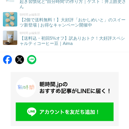
起き習慣化と“自分時間”の作り方｜ゲスト：井上皓史さ
ん
朝時間.jp編集部
【2個で送料無料！】大好評「おかしめいと」のスイー
ツ新登場 | お得なキャンペーン開催中
朝時間.jp編集部
【送料込・初回5%オフ】訳ありおトク！大好評スペシ
ャルティコーヒー豆｜Aima