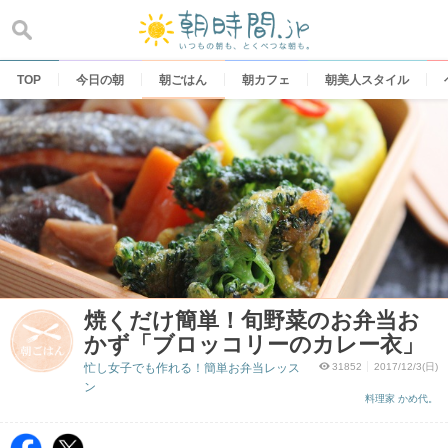
Skip
to
content
TOP
今日の朝
朝ごはん
朝カフェ
朝美人スタイル
焼くだけ簡単！旬野菜のお弁当お
かず「ブロッコリーのカレー衣」
忙し女子でも作れる！簡単お弁当レッス
31852
2017/12/3(日)
ン
料理家 かめ代。