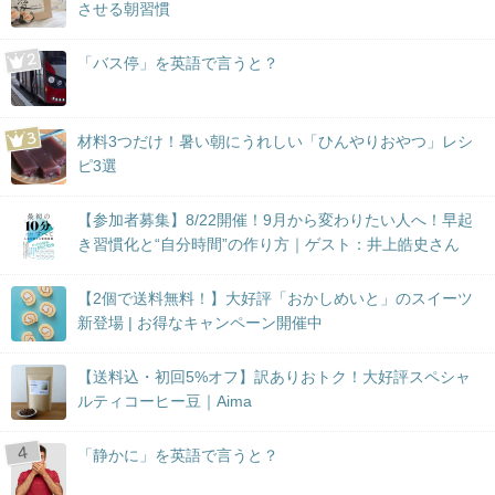
させる朝習慣
「バス停」を英語で言うと？
材料3つだけ！暑い朝にうれしい「ひんやりおやつ」レシ
ピ3選
【参加者募集】8/22開催！9月から変わりたい人へ！早起
き習慣化と“自分時間”の作り方｜ゲスト：井上皓史さん
【2個で送料無料！】大好評「おかしめいと」のスイーツ
新登場 | お得なキャンペーン開催中
【送料込・初回5%オフ】訳ありおトク！大好評スペシャ
ルティコーヒー豆｜Aima
「静かに」を英語で言うと？