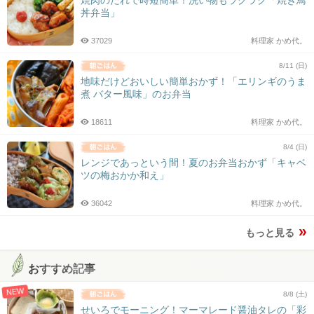
焼肉のたれで時短簡単！洗い物もラクラク「焼き鳥
丼弁当」
37029
料理家 かめ代。
8/11 (日)
地味だけどおいしい簡単おかず！「エリンギのうま
煮 バター風味」のお弁当
18611
料理家 かめ代。
8/4 (日)
レンジであっという間！夏のお弁当おかず「キャベ
ツの梅おかか和え」
36042
料理家 かめ代。
もっと見る
おすすめ記事
NEW
8/8 (土)
せいろでモーニング！マーマレード醤油タレの「彩