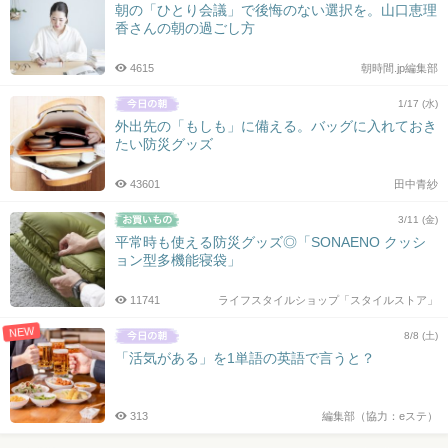
朝の「ひとり会議」で後悔のない選択を。山口恵理
香さんの朝の過ごし方
4615
朝時間.jp編集部
1/17 (水)
外出先の「もしも」に備える。バッグに入れておき
たい防災グッズ
43601
田中青紗
3/11 (金)
平常時も使える防災グッズ◎「SONAENO クッシ
ョン型多機能寝袋」
11741
ライフスタイルショップ「スタイルストア」
NEW
8/8 (土)
「活気がある」を1単語の英語で言うと？
313
編集部（協力：eステ）