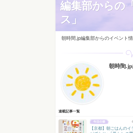
編集部からの
ス」
朝時間.jp編集部からのイベント
W
朝時間.j
連載記事一覧
【京都】朝ごはんのイ