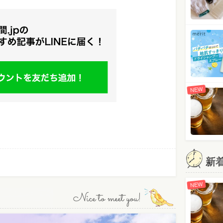
NEW
新
NEW
Nice to meet you!