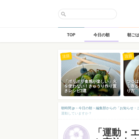
TOP
今日の朝
朝ご
Skip
注目
注目
to
content
「ポリポリ食感が楽しい」火
つゆは
を使わない！きゅうり作り置
く香る
きレシピ3選
り方
朝時間.jp
>
今日の朝
>
編集部からの「お知らせ・
運動していますか？
「運動・