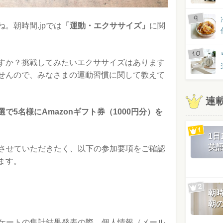
。朝時間.jpでは
「運動・エクササイズ」
に関
すか？挑戦してみたいエクササイズはあります
せんので、みなさまの運動習慣に関して教えて
連
選で5名様にAmazonギフト券（1000円分）を
1
英
もさせていただきたく、以下の参加要項をご確認
ます。
朝
朝
ンケートの集計結果発表の際、個人情報（メール