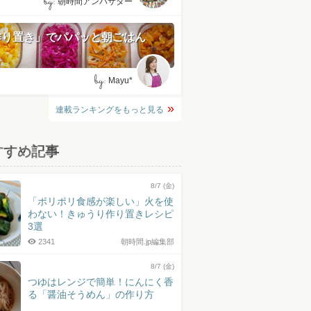
by:
朝時間アンバサダー
作り置き」でパパッと朝ごはん
by:
Mayu*
連載ランキングをもっと見る
すすめ記事
8/7 (金)
「ポリポリ食感が楽しい」火を使
わない！きゅうり作り置きレシピ
3選
2341
朝時間.jp編集部
8/7 (金)
つゆはレンジで簡単！にんにく香
る「醤油そうめん」の作り方