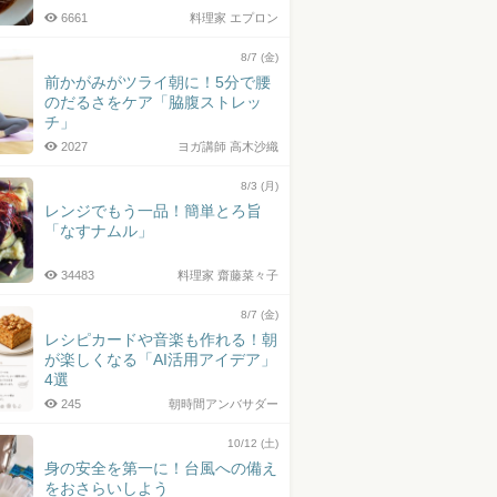
6661
料理家 エプロン
8/7 (金)
前かがみがツライ朝に！5分で腰
のだるさをケア「脇腹ストレッ
チ」
2027
ヨガ講師 高木沙織
8/3 (月)
レンジでもう一品！簡単とろ旨
「なすナムル」
34483
料理家 齋藤菜々子
8/7 (金)
レシピカードや音楽も作れる！朝
が楽しくなる「AI活用アイデア」
4選
245
朝時間アンバサダー
10/12 (土)
身の安全を第一に！台風への備え
をおさらいしよう