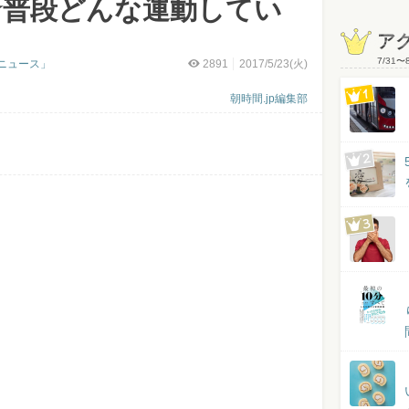
★普段どんな運動してい
ア
7/31
〜
ニュース」
2891
2017/5/23(火)
朝時間.jp編集部