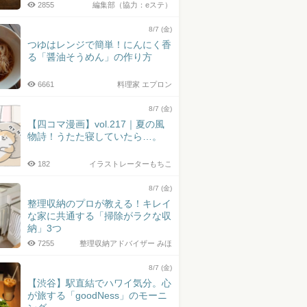
2855
編集部（協力：eステ）
8/7 (金)
つゆはレンジで簡単！にんにく香
る「醤油そうめん」の作り方
6661
料理家 エプロン
8/7 (金)
【四コマ漫画】vol.217｜夏の風
物詩！うたた寝していたら…。
182
イラストレーターもちこ
8/7 (金)
整理収納のプロが教える！キレイ
な家に共通する「掃除がラクな収
納」3つ
7255
整理収納アドバイザー みほ
8/7 (金)
【渋谷】駅直結でハワイ気分。心
が旅する「goodNess」のモーニ