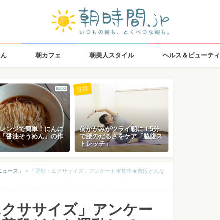
はん
朝カフェ
朝美人スタイル
ヘルス＆ビューティ
注目
BLOG
レンジで簡単！にんに
前かがみがツライ朝に！5分
「醤油そうめん」の作
で腰のだるさをケア「脇腹ス
トレッチ」
ニュース」
>
「運動・エクササイズ」アンケート実施中★普段どんな
エクササイズ」アンケー