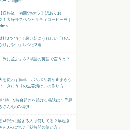
ペーン開催中
【送料込・初回5%オフ】訳ありおト
ク！大好評スペシャルティコーヒー豆｜
Aima
材料3つだけ！暑い朝にうれしい「ひん
やりおやつ」レシピ3選
「列に並ぶ」を3単語の英語で言うと？
火を使わず簡単！ポリポリ箸が止まらな
い「きゅうりの生姜漬け」の作り方
朝4時・5時台起きを続ける秘訣は？早起
きさん4人の習慣
朝4時台に起きる人は何してる？早起き
さん3人に学ぶ「朝時間の使い方」