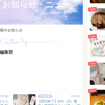
「お知らせ・ニュー
NEW
BLOG
情報やお知らせ
NEW
ritten by
p編集部
NEW
NEW
6/12 (金)
4/14 (火)
ラスト
【受付終了】5/31（日）開