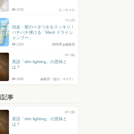
2743
なっちゃん
7/7 (月)
頭皮・髪のベタつきをスッキリ！
パチパチ弾ける「Merit ドライシ
ャンプー」
1310
朝時間.jp編集部
8/7 (金)
英語「dim lighting」の意味と
は？
2855
編集部（協力：eステ）
着記事
8/7 (金)
英語「dim lighting」の意味と
は？