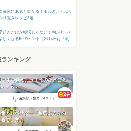
冷蔵庫にあると助かる！玉ねぎたっぷり
作り置きレシピ3選
早起きだけが朝活じゃない！朝がもっと
楽しくなる50のヒント【8月4日は「朝...
載ランキング
日1つずつ覚えよう！朝のひとこと
語レッスン
by:
編集部（協力：eステ）
時間アンバサダー「お気に入りの
の過ごし方」