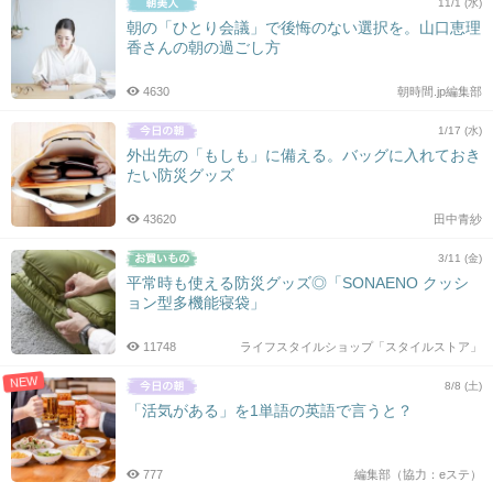
11/1 (水)
朝の「ひとり会議」で後悔のない選択を。山口恵理
香さんの朝の過ごし方
4630
朝時間.jp編集部
1/17 (水)
外出先の「もしも」に備える。バッグに入れておき
たい防災グッズ
43620
田中青紗
3/11 (金)
平常時も使える防災グッズ◎「SONAENO クッシ
ョン型多機能寝袋」
11748
ライフスタイルショップ「スタイルストア」
NEW
8/8 (土)
「活気がある」を1単語の英語で言うと？
777
編集部（協力：eステ）