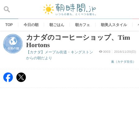
Skip
to
content
TOP
今日の朝
朝ごはん
朝カフェ
朝美人スタイル
カナダのコーヒーショップ、Tim
Hortons
【カナダ】メープル街道・キングストン
3003
2016/11/20(日)
からの朝だより
薫（カナダ在住）