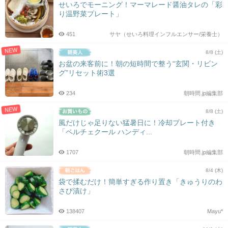
せいろでモーニング！マーマレード醤油タレの「彩
り温野菜プレート」
451
サヤ（せいろ料理インフルエンサー/栄養士）
NEW
8/8 (土)
お盆の来客前に！朝の短時間で整う“玄関・リビン
グ”リセット術3選
234
朝時間.jp編集部
NEW
8/8 (土)
風だけじゃ足りない猛暑日に！冷却プレート付き
「ペルチェクール ハンディ...
1707
朝時間.jp編集部
8/4 (木)
袋で揉むだけ！簡単すぎる作り置き「きゅうりのわ
さび漬け」
138407
Mayu*