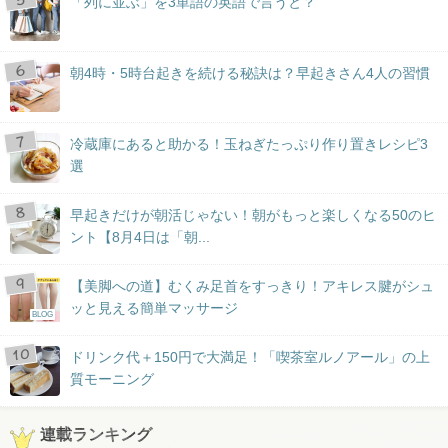
「列に並ぶ」を3単語の英語で言うと？
朝4時・5時台起きを続ける秘訣は？早起きさん4人の習慣
冷蔵庫にあると助かる！玉ねぎたっぷり作り置きレシピ3
選
早起きだけが朝活じゃない！朝がもっと楽しくなる50のヒ
ント【8月4日は「朝...
【美脚への道】むくみ足首をすっきり！アキレス腱がシュ
ッと見える簡単マッサージ
BLOG
ドリンク代＋150円で大満足！「喫茶室ルノアール」の上
質モーニング
連載ランキング