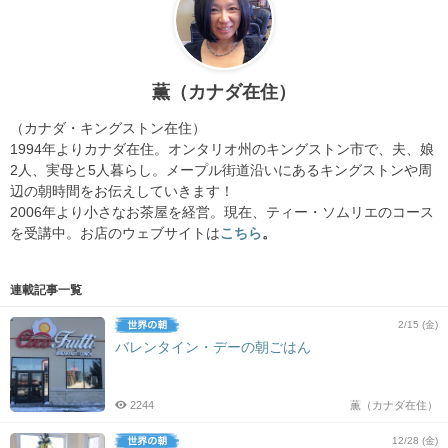
薫（カナダ在住）
（カナダ・キングストン在住）
1994年よりカナダ在住。オンタリオ州のキングストン市で、夫、娘
2人、実母と5人暮らし。メープル街道沿いにあるキングストンや周
辺の朝時間をお伝えしていきます！
2006年より小さなお茶屋を経営。現在、ティー・ソムリエのコース
を受講中。お店のウェブサイトは
こちら
。
連載記事一覧
2/15 (金)
バレンタイン・デーの朝ごはん
2244
薫（カナダ在住）
12/28 (金)