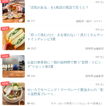
NEW
8/8 (土)
「活気がある」を1単語の英語で言うと？
777
編集部（協力：eステ）
NEW
8/8 (土)
「切って挟むだけ」火を使わない！具だくさんサン
ドイッチレシピ3選
2527
朝時間.jp編集部
NEW
8/8 (土)
お盆の来客前に！朝の短時間で整う“玄関・リビン
グ”リセット術3選
234
朝時間.jp編集部
NEW
8/8 (土)
せいろでモーニング！マーマレード醤油タレの「彩
り温野菜プレート」
451
サヤ（せいろ料理インフルエンサー/栄養士）