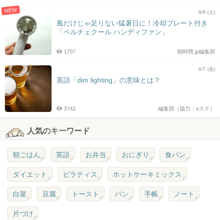
NEW
8/8 (土)
風だけじゃ足りない猛暑日に！冷却プレート付き
「ペルチェクール ハンディファン」
1707
朝時間.jp編集部
8/7 (金)
英語「dim lighting」の意味とは？
3742
編集部（協力：eステ）
人気のキーワード
朝ごはん
英語
お弁当
おにぎり
食パン
ダイエット
ピラティス
ホットケーキミックス
白菜
豆腐
トースト
パン
手帳
ノート
片づけ