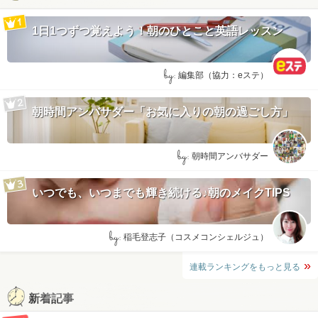
1日1つずつ覚えよう！朝のひとこと英語レッスン
by:
編集部（協力：eステ）
朝時間アンバサダー「お気に入りの朝の過ごし方」
by:
朝時間アンバサダー
いつでも、いつまでも輝き続ける♪朝のメイクTIPS
by:
稲毛登志子（コスメコンシェルジュ）
連載ランキングをもっと見る
新着記事