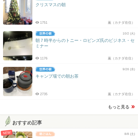
クリスマスの朝
1751
薫（カナダ在住）
10/2 (火)
朝７時半からのトニー・ロビンズ氏のビジネス・セ
ミナー
1176
薫（カナダ在住）
9/26 (水)
キャンプ場での朝お茶
2735
薫（カナダ在住）
もっと見る
おすすめ記事
NEW
8/8 (土)