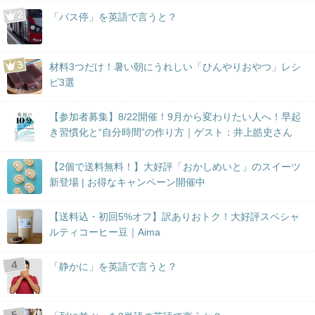
「バス停」を英語で言うと？
材料3つだけ！暑い朝にうれしい「ひんやりおやつ」レシ
ピ3選
【参加者募集】8/22開催！9月から変わりたい人へ！早起
き習慣化と“自分時間”の作り方｜ゲスト：井上皓史さん
【2個で送料無料！】大好評「おかしめいと」のスイーツ
新登場 | お得なキャンペーン開催中
【送料込・初回5%オフ】訳ありおトク！大好評スペシャ
ルティコーヒー豆｜Aima
「静かに」を英語で言うと？