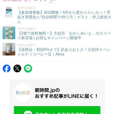
朝時間.jp編集部
【参加者募集】8/22開催！9月から変わりたい人へ！早
起き習慣化と“自分時間”の作り方｜ゲスト：井上皓史さ
ん
朝時間.jp編集部
【2個で送料無料！】大好評「おかしめいと」のスイー
ツ新登場 | お得なキャンペーン開催中
朝時間.jp編集部
【送料込・初回5%オフ】訳ありおトク！大好評スペシ
ャルティコーヒー豆｜Aima