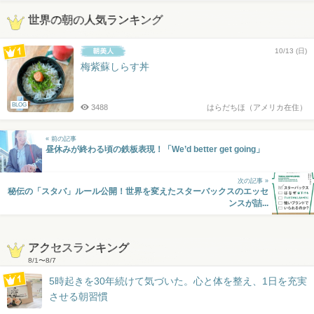
世界の朝の人気ランキング
10/13 (日)
梅紫蘇しらす丼
BLOG
3488
はらだちほ（アメリカ在住）
« 前の記事
昼休みが終わる頃の鉄板表現！「We’d better get going」
次の記事 »
秘伝の「スタバ」ルール公開！世界を変えたスターバックスのエッセ
ンスが詰...
アクセスランキング
8/1
〜
8/7
5時起きを30年続けて気づいた。心と体を整え、1日を充実
させる朝習慣