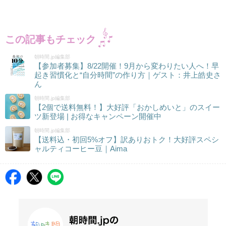
この記事もチェック
朝時間.jp編集部
【参加者募集】8/22開催！9月から変わりたい人へ！早
起き習慣化と“自分時間”の作り方｜ゲスト：井上皓史さ
ん
朝時間.jp編集部
【2個で送料無料！】大好評「おかしめいと」のスイー
ツ新登場 | お得なキャンペーン開催中
朝時間.jp編集部
【送料込・初回5%オフ】訳ありおトク！大好評スペシ
ャルティコーヒー豆｜Aima