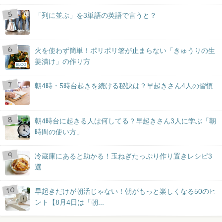
「列に並ぶ」を3単語の英語で言うと？
火を使わず簡単！ポリポリ箸が止まらない「きゅうりの生
姜漬け」の作り方
BLOG
朝4時・5時台起きを続ける秘訣は？早起きさん4人の習慣
朝4時台に起きる人は何してる？早起きさん3人に学ぶ「朝
時間の使い方」
冷蔵庫にあると助かる！玉ねぎたっぷり作り置きレシピ3
選
早起きだけが朝活じゃない！朝がもっと楽しくなる50のヒ
ント【8月4日は「朝...