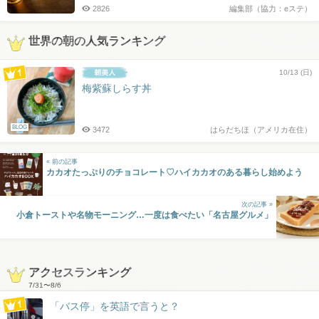
2826
編集部（協力：eステ）
世界の朝の人気ランキング
10/13 (日)
梅紫蘇しらす丼
BLOG
3472
はらだちほ（アメリカ在住）
« 前の記事
カカオたっぷりのチョコレート♡ハイカカオのある暮らし始めよう
次の記事 »
小倉トーストや名物モーニング…一度は食べたい「名古屋グルメ」
アクセスランキング
7/31
〜
8/6
「バス停」を英語で言うと？