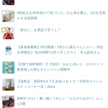
5時起きを30年続けて気づいた。心と体を整え、1日を充実
させる朝習慣
「静かに」を英語で言うと？
【参加者募集】8/22開催！9月から変わりたい人へ！早起
き習慣化と“自分時間”の作り方｜ゲスト：井上皓史さん
【2個で送料無料！】大好評「おかしめいと」のスイーツ
新登場 | お得なキャンペーン開催中
【送料込・初回5%オフ】訳ありおトク！大好評スペシャ
ルティコーヒー豆｜Aima
材料3つだけ！暑い朝にうれしい「ひんやりおやつ」レシ
ピ3選