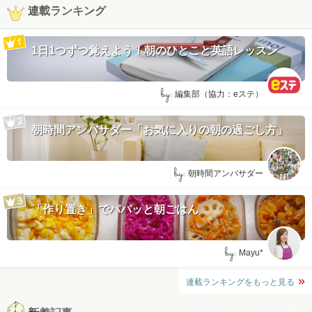
連載ランキング
1日1つずつ覚えよう！朝のひとこと英語レッスン
by:
編集部（協力：eステ）
朝時間アンバサダー「お気に入りの朝の過ごし方」
by:
朝時間アンバサダー
「作り置き」でパパッと朝ごはん
by:
Mayu*
連載ランキングをもっと見る