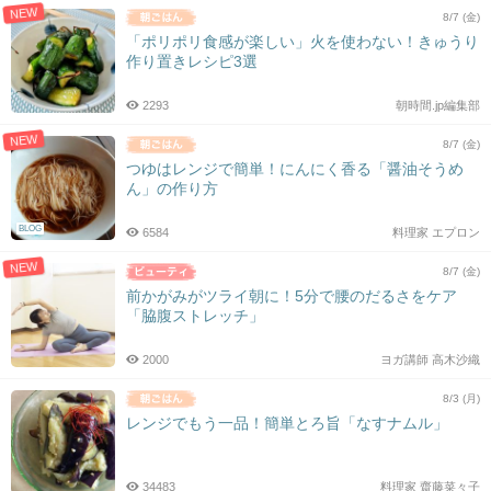
NEW
8/7 (金)
「ポリポリ食感が楽しい」火を使わない！きゅうり
作り置きレシピ3選
2293
朝時間.jp編集部
NEW
8/7 (金)
つゆはレンジで簡単！にんにく香る「醤油そうめ
ん」の作り方
BLOG
6584
料理家 エプロン
NEW
8/7 (金)
前かがみがツライ朝に！5分で腰のだるさをケア
「脇腹ストレッチ」
2000
ヨガ講師 高木沙織
8/3 (月)
レンジでもう一品！簡単とろ旨「なすナムル」
34483
料理家 齋藤菜々子