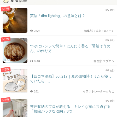
新着記事
NEW
8/7 (金)
英語「dim lighting」の意味とは？
2826
編集部（協力：eステ）
NEW
8/7 (金)
つゆはレンジで簡単！にんにく香る「醤油そうめ
ん」の作り方
BLOG
6584
料理家 エプロン
NEW
8/7 (金)
【四コマ漫画】vol.217｜夏の風物詩！うたた寝し
ていたら…。
181
イラストレーターもちこ
NEW
8/7 (金)
整理収納のプロが教える！キレイな家に共通する
「掃除がラクな収納」3つ