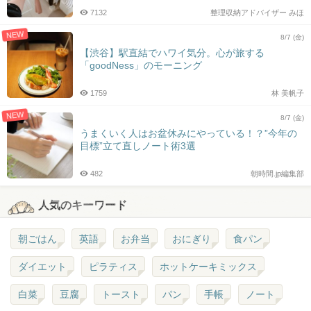
7132
整理収納アドバイザー みほ
NEW
8/7 (金)
【渋谷】駅直結でハワイ気分。心が旅する
「goodNess」のモーニング
1759
林 美帆子
NEW
8/7 (金)
うまくいく人はお盆休みにやっている！？”今年の
目標”立て直しノート術3選
482
朝時間.jp編集部
人気のキーワード
朝ごはん
英語
お弁当
おにぎり
食パン
ダイエット
ピラティス
ホットケーキミックス
白菜
豆腐
トースト
パン
手帳
ノート