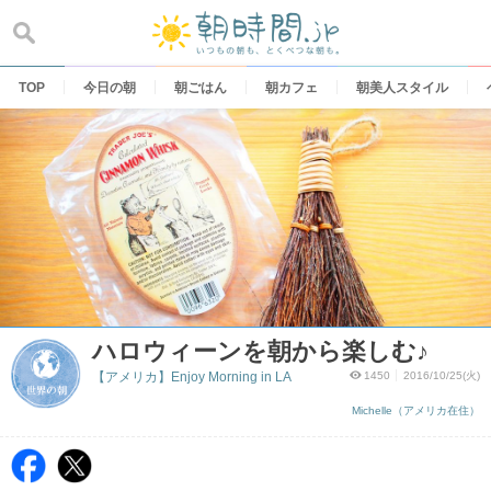
Skip
to
content
TOP
今日の朝
朝ごはん
朝カフェ
朝美人スタイル
ハロウィーンを朝から楽しむ♪
【アメリカ】Enjoy Morning in LA
1450
2016/10/25(火)
Michelle（アメリカ在住）