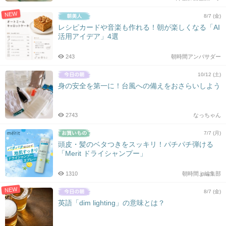
NEW
8/7 (金)
レシピカードや音楽も作れる！朝が楽しくなる「AI
活用アイデア」4選
243
朝時間アンバサダー
10/12 (土)
身の安全を第一に！台風への備えをおさらいしよう
2743
なっちゃん
7/7 (月)
頭皮・髪のベタつきをスッキリ！パチパチ弾ける
「Merit ドライシャンプー」
1310
朝時間.jp編集部
NEW
8/7 (金)
英語「dim lighting」の意味とは？