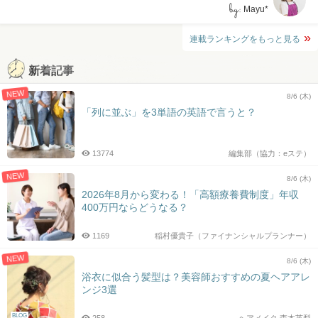
by:
Mayu*
連載ランキングをもっと見る
新着記事
NEW
8/6 (木)
「列に並ぶ」を3単語の英語で言うと？
13774
編集部（協力：eステ）
NEW
8/6 (木)
2026年8月から変わる！「高額療養費制度」年収
400万円ならどうなる？
1169
稲村優貴子（ファイナンシャルプランナー）
NEW
8/6 (木)
浴衣に似合う髪型は？美容師おすすめの夏ヘアアレ
ンジ3選
BLOG