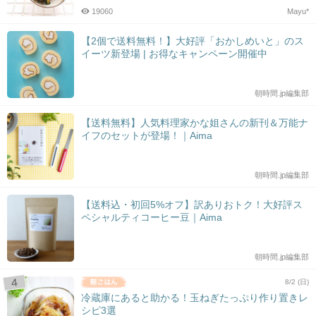
19060
Mayu*
【2個で送料無料！】大好評「おかしめいと」のス
イーツ新登場 | お得なキャンペーン開催中
朝時間.jp編集部
【送料無料】人気料理家かな姐さんの新刊＆万能ナ
イフのセットが登場！｜Aima
朝時間.jp編集部
【送料込・初回5%オフ】訳ありおトク！大好評ス
ペシャルティコーヒー豆｜Aima
朝時間.jp編集部
8/2 (日)
冷蔵庫にあると助かる！玉ねぎたっぷり作り置きレ
シピ3選