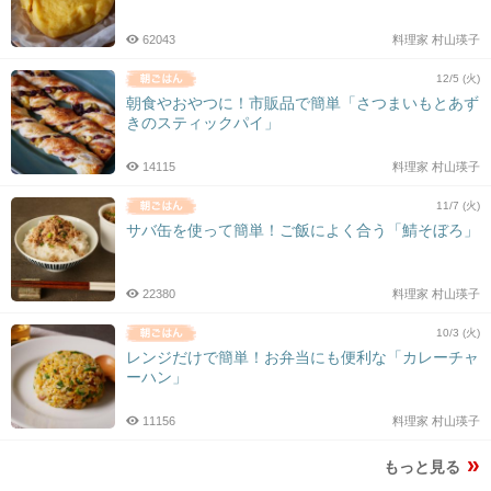
62043
料理家 村山瑛子
12/5 (火)
朝食やおやつに！市販品で簡単「さつまいもとあず
きのスティックパイ」
14115
料理家 村山瑛子
11/7 (火)
サバ缶を使って簡単！ご飯によく合う「鯖そぼろ」
22380
料理家 村山瑛子
10/3 (火)
レンジだけで簡単！お弁当にも便利な「カレーチャ
ーハン」
11156
料理家 村山瑛子
もっと見る