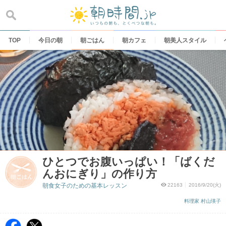
Skip
to
content
TOP
今日の朝
朝ごはん
朝カフェ
朝美人スタイル
ひとつでお腹いっぱい！「ばくだ
んおにぎり」の作り方
朝食女子のための基本レッスン
22163
2016/9/20(火)
料理家 村山瑛子