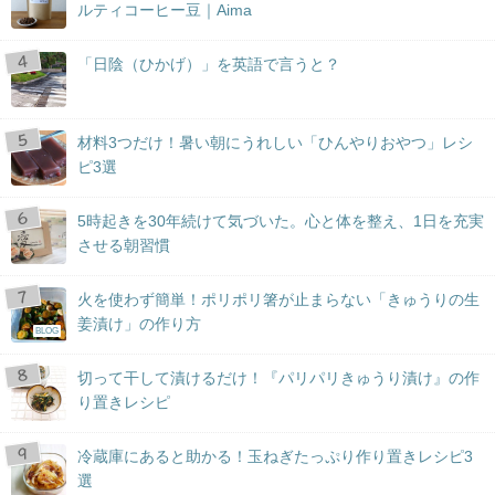
ルティコーヒー豆｜Aima
「日陰（ひかげ）」を英語で言うと？
材料3つだけ！暑い朝にうれしい「ひんやりおやつ」レシ
ピ3選
5時起きを30年続けて気づいた。心と体を整え、1日を充実
させる朝習慣
火を使わず簡単！ポリポリ箸が止まらない「きゅうりの生
姜漬け」の作り方
BLOG
切って干して漬けるだけ！『パリパリきゅうり漬け』の作
り置きレシピ
冷蔵庫にあると助かる！玉ねぎたっぷり作り置きレシピ3
選