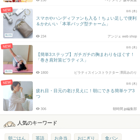
258
ヘアメイク 森本英梨
NEW
8/6 (木)
スマホやハンディファンも入る！ちょい足しで便利
＆かわいい「本革バッグ型チャーム」
BLOG
234
アンジェ web shop
NEW
8/6 (木)
【簡単3ステップ】ガチガチの胸まわりをほぐす！
「巻き肩対策ピラティス」
BLOG
1800
ピラティスインストラクター 澤田みのり
NEW
8/6 (木)
疲れ目・目元の老け見えに！朝にできる簡単ケア3
つ
306
朝時間.jp編集部
人気のキーワード
朝ごはん
英語
お弁当
おにぎり
食パン