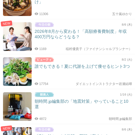
け」
11306
五十嵐ゆかり
NEW
8/6 (木)
2026年8月から変わる！「高額療養費制度」年収
400万円ならどうなる？
1169
稲村優貴子（ファイナンシャルプランナー）
8/2 (火)
誰でもできる！夏に代謝を上げて痩せるヒント3つ
17754
ダイエットインストラクター岩瀬結暉
1/16 (火)
朝時間.jp編集部の「地震対策」やっていること10
選
4872
朝時間.jp編集部
NEW
8/6 (木)