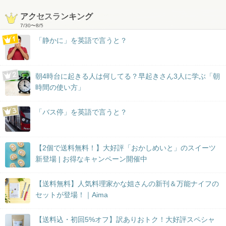
アクセスランキング
7/30
〜
8/5
「静かに」を英語で言うと？
朝4時台に起きる人は何してる？早起きさん3人に学ぶ「朝
時間の使い方」
「バス停」を英語で言うと？
【2個で送料無料！】大好評「おかしめいと」のスイーツ
新登場 | お得なキャンペーン開催中
【送料無料】人気料理家かな姐さんの新刊＆万能ナイフの
セットが登場！｜Aima
【送料込・初回5%オフ】訳ありおトク！大好評スペシャ