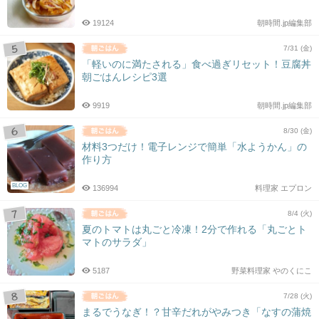
19124
朝時間.jp編集部
7/31 (金)
「軽いのに満たされる」食べ過ぎリセット！豆腐丼
朝ごはんレシピ3選
9919
朝時間.jp編集部
8/30 (金)
材料3つだけ！電子レンジで簡単「水ようかん」の
作り方
BLOG
136994
料理家 エプロン
8/4 (火)
夏のトマトは丸ごと冷凍！2分で作れる「丸ごとト
マトのサラダ」
5187
野菜料理家 やのくにこ
7/28 (火)
まるでうなぎ！？甘辛だれがやみつき「なすの蒲焼