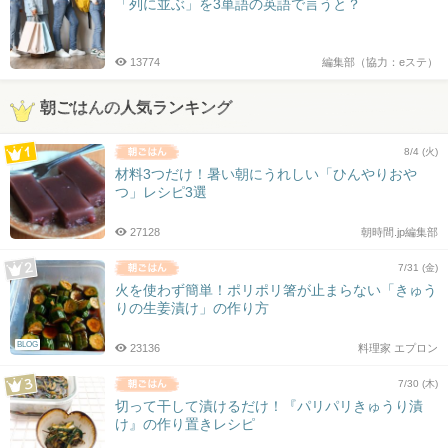
「列に並ぶ」を3単語の英語で言うと？
13774
編集部（協力：eステ）
朝ごはんの人気ランキング
8/4 (火)
材料3つだけ！暑い朝にうれしい「ひんやりおや
つ」レシピ3選
27128
朝時間.jp編集部
7/31 (金)
火を使わず簡単！ポリポリ箸が止まらない「きゅう
りの生姜漬け」の作り方
BLOG
23136
料理家 エプロン
7/30 (木)
切って干して漬けるだけ！『パリパリきゅうり漬
け』の作り置きレシピ