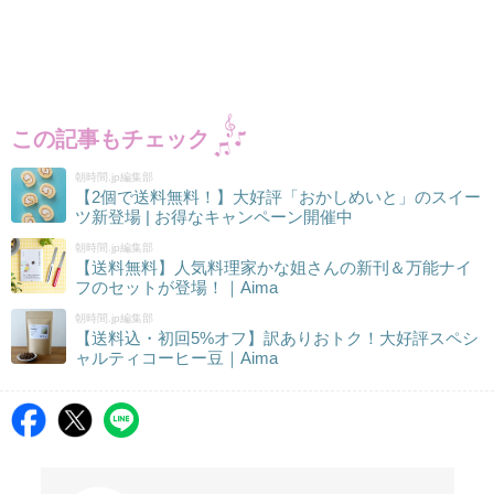
この記事もチェック
朝時間.jp編集部
【2個で送料無料！】大好評「おかしめいと」のスイー
ツ新登場 | お得なキャンペーン開催中
朝時間.jp編集部
【送料無料】人気料理家かな姐さんの新刊＆万能ナイ
フのセットが登場！｜Aima
朝時間.jp編集部
【送料込・初回5%オフ】訳ありおトク！大好評スペシ
ャルティコーヒー豆｜Aima