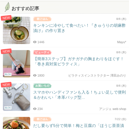
おすすめ記事
NEW
8/6 (木)
キンキンに冷やして食べたい！『きゅうりの胡麻酢
漬け』の作り置き
1446
Mayu*
NEW
8/6 (木)
【簡単3ステップ】ガチガチの胸まわりをほぐす！
「巻き肩対策ピラティス」
BLOG
1800
ピラティスインストラクター 澤田みのり
NEW
8/6 (木)
スマホやハンディファンも入る！ちょい足しで便利
＆かわいい「本革バッグ型...
BLOG
234
アンジェ web shop
7/22 (水)
だし要らず5分で簡単！梅と豆腐の「ほうじ茶茶漬