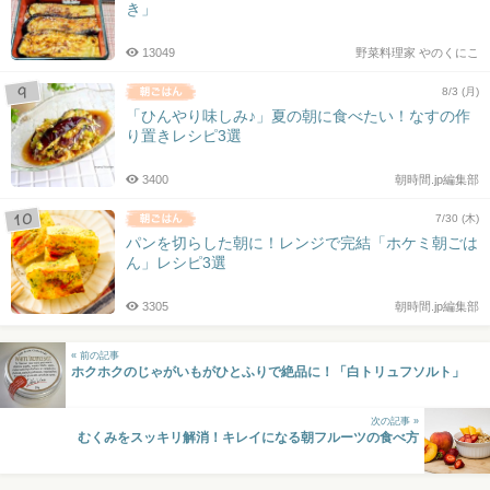
き」
13049
野菜料理家 やのくにこ
8/3 (月)
「ひんやり味しみ♪」夏の朝に食べたい！なすの作
り置きレシピ3選
3400
朝時間.jp編集部
7/30 (木)
パンを切らした朝に！レンジで完結「ホケミ朝ごは
ん」レシピ3選
3305
朝時間.jp編集部
« 前の記事
ホクホクのじゃがいもがひとふりで絶品に！「白トリュフソルト」
次の記事 »
むくみをスッキリ解消！キレイになる朝フルーツの食べ方