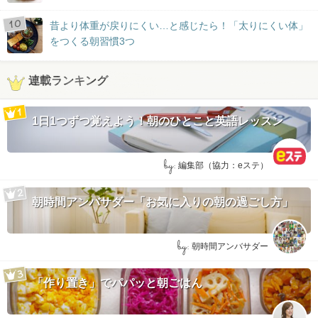
昔より体重が戻りにくい…と感じたら！「太りにくい体」
をつくる朝習慣3つ
連載ランキング
1日1つずつ覚えよう！朝のひとこと英語レッスン
by:
編集部（協力：eステ）
朝時間アンバサダー「お気に入りの朝の過ごし方」
by:
朝時間アンバサダー
「作り置き」でパパッと朝ごはん