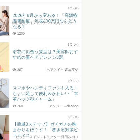
8/6 (木)
2026年8月から変わる！「高額療
養費制度」年収400万円ならどう
稲村優貴子（ファイナンシャルプランナ
なる？
ー）
1200
8/6 (木)
浴衣に似合う髪型は？美容師おす
すめの夏ヘアアレンジ3選
267
ヘアメイク 森本英梨
8/6 (木)
スマホやハンディファンも入る！
ちょい足しで便利＆かわいい「本
革バッグ型チャーム」
260
アンジェ web shop
8/6 (木)
【簡単3ステップ】ガチガチの胸
まわりをほぐす！「巻き肩対策ピ
ラティス」
ピラティスインストラクター 澤田みのり