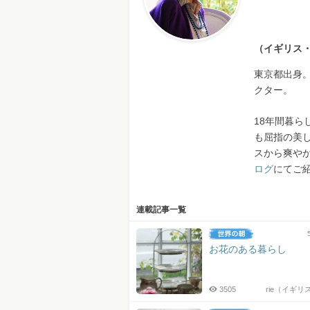
（イギリス
東京都出身
クター。
18年間暮
も屈指の美
スから爽や
ログ
にてご
連載記事一覧
お花のある暮らし
3505
rie（イギリ