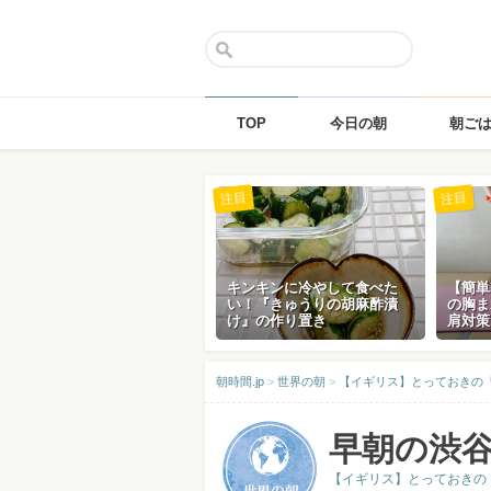
TOP
今日の朝
朝ご
Skip
注目
注目
to
content
キンキンに冷やして食べた
【簡単
い！『きゅうりの胡麻酢漬
の胸ま
け』の作り置き
肩対策
朝時間.jp
>
世界の朝
>
【イギリス】とっておきの
早朝の渋
【イギリス】とっておきの