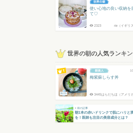
使い心地の良い収納を
て♡
2323
rie（イギリ
世界の朝の人気ランキン
1
梅紫蘇しらす丼
BLOG
3445
はらだちほ（アメリ
« 前の記事
朝1本の赤いドリンクで肌にハリと
を！医師も注目の美容成分とは？