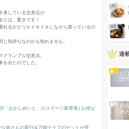
き来している交差点が
るとは、驚きです！
乗れるかどうかドキドキしながら渡っているの
同じ気持ちなのかも知れません。
連
スクランブル交差点。
家を出たのでした。
1
英
朝
評「おかしめいと」のスイーツ新登場 | お得な
朝
かな姐さんの新刊＆万能ナイフのセットが登