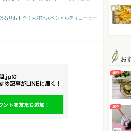
「
】訳ありおトク！大好評スペシャルティコーヒー
お
NEW
NEW
BLOG