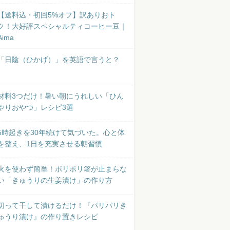
【送料込・初回5%オフ】訳ありおト
ク！大好評スペシャルティコーヒー豆｜
Aima
「日陰（ひかげ）」を英語で言うと？
材料3つだけ！暑い朝にうれしい「ひん
やりおやつ」レシピ3選
5時起きを30年続けて気づいた。心と体
を整え、1日を充実させる朝習慣
火を使わず簡単！ポリポリ箸が止まらな
い「きゅうりの生姜漬け」の作り方
切って干して漬けるだけ！『パリパリき
ゅうり漬け』の作り置きレシピ