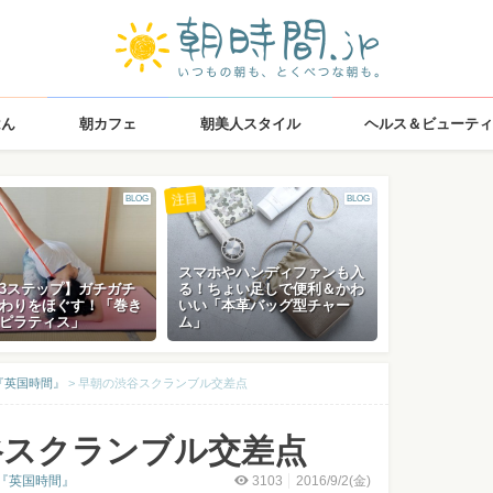
はん
朝カフェ
朝美人スタイル
ヘルス＆ビューティ
注目
BLOG
BLOG
スマホやハンディファンも入
3ステップ】ガチガチ
る！ちょい足しで便利＆かわ
わりをほぐす！「巻き
いい「本革バッグ型チャー
ピラティス」
ム」
『英国時間』
>
早朝の渋谷スクランブル交差点
谷スクランブル交差点
『英国時間』
3103
2016/9/2(金)