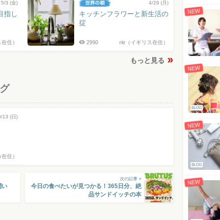
5/3 (金)
4/29 (月)
NEW
目指し
キッチンフラワーと新生活の
掟
ス在住）
2990
rie（イギリス在住）
もっと見る
NEW
グ
BLOG
0/13 (日)
NEW
カ在住）
BLOG
次の記事 »
NEW
潤い
今日の食べたいが見つかる！365日分、絶
品サンドイッチの本