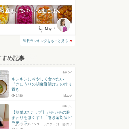
作り置き」でパパッと朝ごはん
by:
Mayu*
連載ランキングをもっと見る
すすめ記事
8/6 (木)
キンキンに冷やして食べたい！
『きゅうりの胡麻酢漬け』の作り
置き
1480
Mayu*
8/6 (木)
【簡単3ステップ】ガチガチの胸
まわりをほぐす！「巻き肩対策ピ
ラティス」
ピラティスインストラクター 澤田みのり