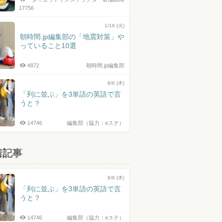
17756
1/16 (火)
朝時間.jp編集部の「地震対策」や
っていること10選
4872
朝時間.jp編集部
8/6 (木)
「列に並ぶ」を3単語の英語で言
うと？
14746
編集部（協力：eステ）
着記事
8/6 (木)
「列に並ぶ」を3単語の英語で言
うと？
14746
編集部（協力：eステ）