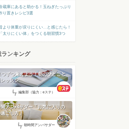
冷蔵庫にあると助かる！玉ねぎたっぷり
作り置きレシピ3選
昔より体重が戻りにくい…と感じたら！
「太りにくい体」をつくる朝習慣3つ
載ランキング
日1つずつ覚えよう！朝のひとこと
語レッスン
by:
編集部（協力：eステ）
時間アンバサダー「お気に入りの
の過ごし方」
by:
朝時間アンバサダー