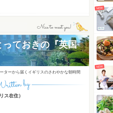
NEW
Nice to meet you!
BLOG
とっておきの『英国
NEW
ーターから届くイギリスのさわやかな朝時間
ritten by
ギリス在住）