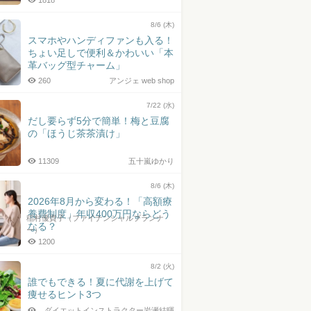
1818
8/6 (木)
スマホやハンディファンも入る！
ちょい足しで便利＆かわいい「本
革バッグ型チャーム」
260
アンジェ web shop
7/22 (水)
だし要らず5分で簡単！梅と豆腐
の「ほうじ茶茶漬け」
11309
五十嵐ゆかり
8/6 (木)
2026年8月から変わる！「高額療
養費制度」年収400万円ならどう
稲村優貴子（ファイナンシャルプランナ
なる？
ー）
1200
8/2 (火)
誰でもできる！夏に代謝を上げて
痩せるヒント3つ
ダイエットインストラクター岩瀬結暉