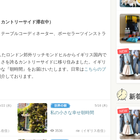
・カントリーサイド滞在中）
。テーブルコーディネーター、ポーセラーツインストラ
NEW
らしたロンドン郊外リッチモンドヒルからイギリス国内で
しさを誇るカントリーサイドに移り住みました。イギリ
かな『朝時間』をお届けいたします。日常は
こちらのブ
紹介しております。
新
5/22 (水)
5/16 (木)
NEW
私の小さな幸せ朝時間
ス在住）
3536
rie（イギリス在住）