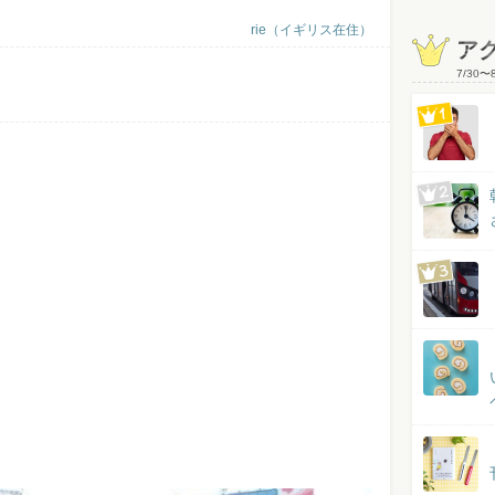
rie（イギリス在住）
ア
7/30
〜