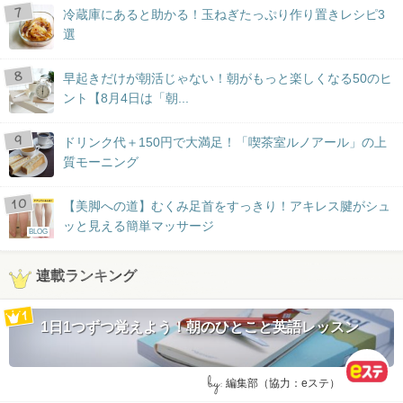
冷蔵庫にあると助かる！玉ねぎたっぷり作り置きレシピ3
選
早起きだけが朝活じゃない！朝がもっと楽しくなる50のヒ
ント【8月4日は「朝...
ドリンク代＋150円で大満足！「喫茶室ルノアール」の上
質モーニング
【美脚への道】むくみ足首をすっきり！アキレス腱がシュ
ッと見える簡単マッサージ
BLOG
連載ランキング
1日1つずつ覚えよう！朝のひとこと英語レッスン
by:
編集部（協力：eステ）