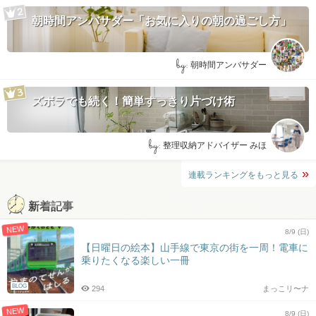
朝時間アンバサダー「お気に入りの朝の過ごし方」
by:
朝時間アンバサダー
ズボラでも続く！簡単すっきり片づけ術
by:
整理収納アドバイザー みほ
連載ランキングをもっと見る
新着記事
NEW
8/9 (日)
【日曜日の絵本】山手線で東京の街を一周！電車に
乗りたくなる楽しい一冊
BLOG
294
まっこリ〜ナ
NEW
8/9 (日)