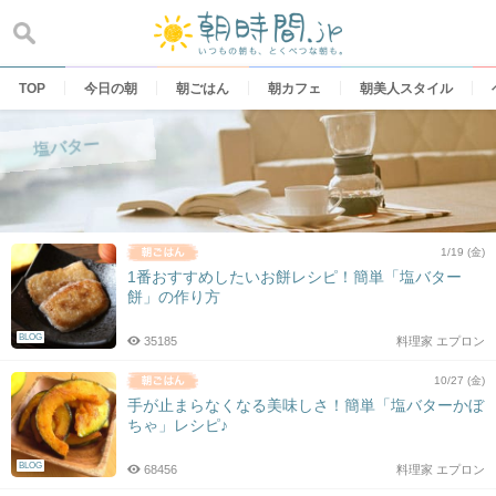
Skip
to
content
TOP
今日の朝
朝ごはん
朝カフェ
朝美人スタイル
塩バター
1/19 (金)
1番おすすめしたいお餅レシピ！簡単「塩バター
餅」の作り方
BLOG
35185
料理家 エプロン
10/27 (金)
手が止まらなくなる美味しさ！簡単「塩バターかぼ
ちゃ」レシピ♪
BLOG
68456
料理家 エプロン