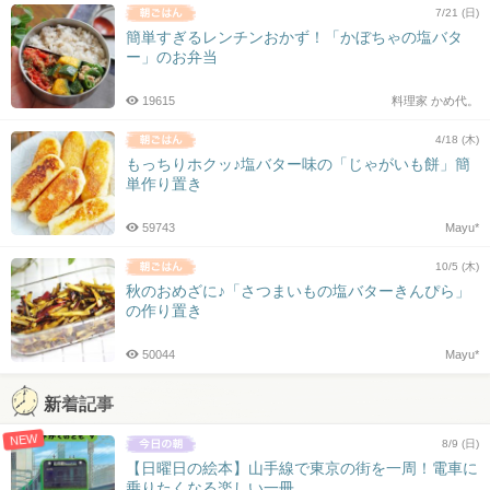
7/21 (日)
簡単すぎるレンチンおかず！「かぼちゃの塩バタ
ー」のお弁当
19615
料理家 かめ代。
4/18 (木)
もっちりホクッ♪塩バター味の「じゃがいも餅」簡
単作り置き
59743
Mayu*
10/5 (木)
秋のおめざに♪「さつまいもの塩バターきんぴら」
の作り置き
50044
Mayu*
新着記事
NEW
8/9 (日)
【日曜日の絵本】山手線で東京の街を一周！電車に
乗りたくなる楽しい一冊