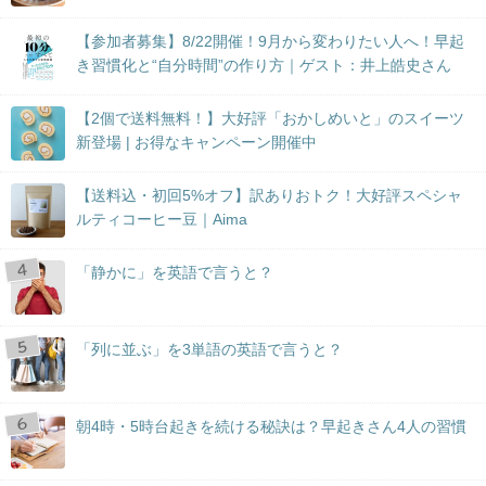
【参加者募集】8/22開催！9月から変わりたい人へ！早起
き習慣化と“自分時間”の作り方｜ゲスト：井上皓史さん
【2個で送料無料！】大好評「おかしめいと」のスイーツ
新登場 | お得なキャンペーン開催中
【送料込・初回5%オフ】訳ありおトク！大好評スペシャ
ルティコーヒー豆｜Aima
「静かに」を英語で言うと？
「列に並ぶ」を3単語の英語で言うと？
朝4時・5時台起きを続ける秘訣は？早起きさん4人の習慣