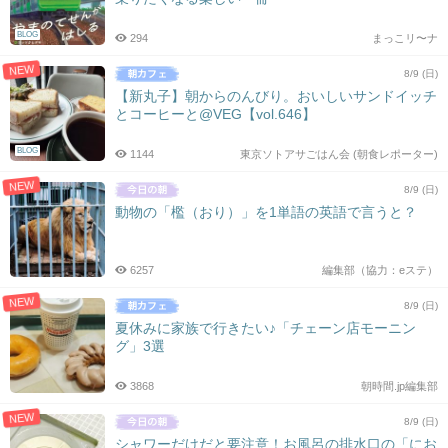
BLOG
294
まっこリ〜ナ
NEW
8/9 (日)
【新丸子】朝からのんびり。おいしいサンドイッチ
とコーヒーと@VEG【vol.646】
BLOG
1144
東京ソトアサごはん会 (朝食レポーター)
NEW
8/9 (日)
動物の「檻（おり）」を1単語の英語で言うと？
6257
編集部（協力：eステ）
NEW
8/9 (日)
夏休みに家族で行きたい♪「チェーン店モーニン
グ」3選
3868
朝時間.jp編集部
NEW
8/9 (日)
シャワーだけだと要注意！お風呂の排水口の「にお