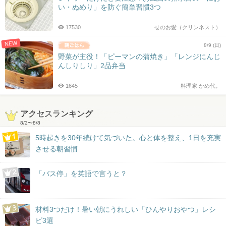
い・ぬめり」を防ぐ簡単習慣3つ
17530
せのお愛（クリンネスト）
NEW
8/9 (日)
野菜が主役！「ピーマンの蒲焼き」「レンジにんじ
んしりしり」2品弁当
1645
料理家 かめ代。
アクセスランキング
8/2
〜
8/8
5時起きを30年続けて気づいた。心と体を整え、1日を充実
させる朝習慣
「バス停」を英語で言うと？
材料3つだけ！暑い朝にうれしい「ひんやりおやつ」レシ
ピ3選