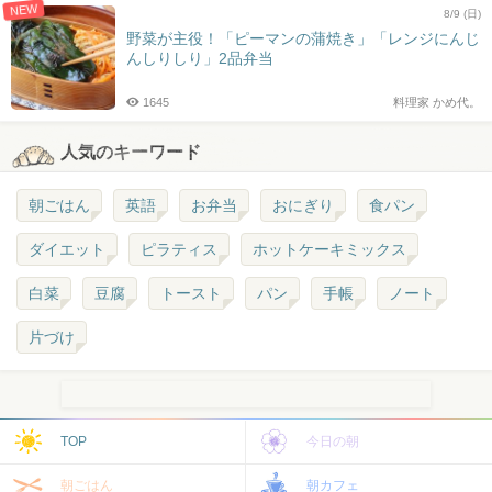
NEW
8/9 (日)
野菜が主役！「ピーマンの蒲焼き」「レンジにんじ
んしりしり」2品弁当
1645
料理家 かめ代。
人気のキーワード
朝ごはん
英語
お弁当
おにぎり
食パン
ダイエット
ピラティス
ホットケーキミックス
白菜
豆腐
トースト
パン
手帳
ノート
片づけ
TOP
今日の朝
朝ごはん
朝カフェ