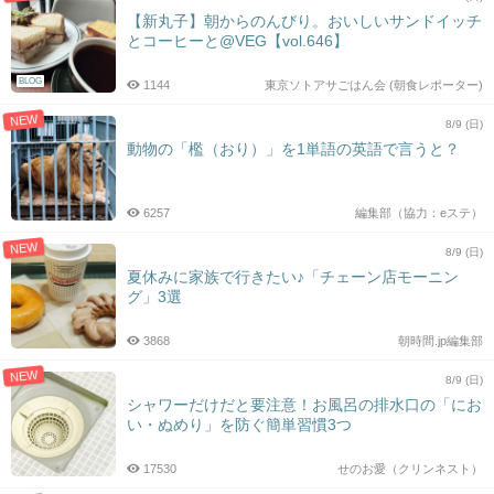
【新丸子】朝からのんびり。おいしいサンドイッチ
とコーヒーと@VEG【vol.646】
BLOG
1144
東京ソトアサごはん会 (朝食レポーター)
NEW
8/9 (日)
動物の「檻（おり）」を1単語の英語で言うと？
6257
編集部（協力：eステ）
NEW
8/9 (日)
夏休みに家族で行きたい♪「チェーン店モーニン
グ」3選
3868
朝時間.jp編集部
NEW
8/9 (日)
シャワーだけだと要注意！お風呂の排水口の「にお
い・ぬめり」を防ぐ簡単習慣3つ
17530
せのお愛（クリンネスト）