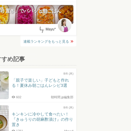
作り置き」でパパッと朝ごはん
by:
Mayu*
連載ランキングをもっと見る
すすめ記事
8/6 (木)
「親子で楽しい」子どもと作れ
る！夏休み朝ごはんレシピ3選
602
朝時間.jp編集部
8/6 (木)
キンキンに冷やして食べたい！
『きゅうりの胡麻酢漬け』の作り
置き