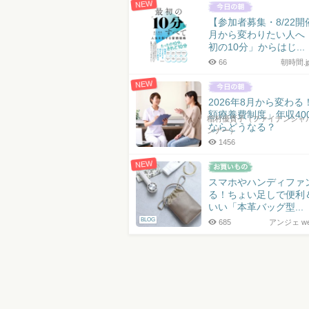
NEW
【参加者募集・8/22開
月から変わりたい人へ
初の10分」からはじ...
66
朝時間.
NEW
2026年8月から変わる
額療養費制度」年収40
稲村優貴子（ファイナンシャ
ならどうなる？
ンナー）
1456
NEW
スマホやハンディファ
る！ちょい足しで便利
いい「本革バッグ型...
BLOG
685
アンジェ web