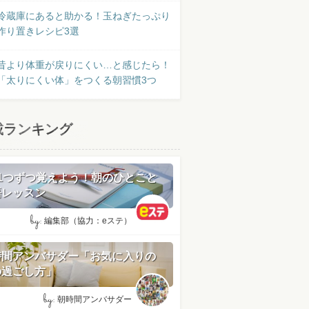
冷蔵庫にあると助かる！玉ねぎたっぷり
作り置きレシピ3選
昔より体重が戻りにくい…と感じたら！
「太りにくい体」をつくる朝習慣3つ
載ランキング
日1つずつ覚えよう！朝のひとこと
語レッスン
by:
編集部（協力：eステ）
時間アンバサダー「お気に入りの
の過ごし方」
by:
朝時間アンバサダー