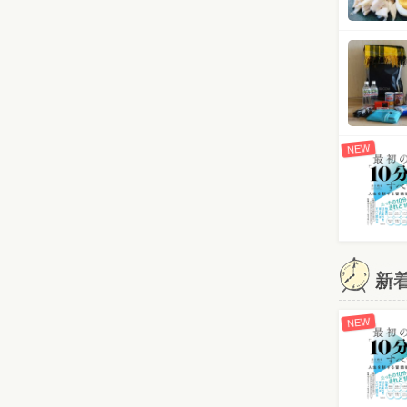
NEW
新
NEW