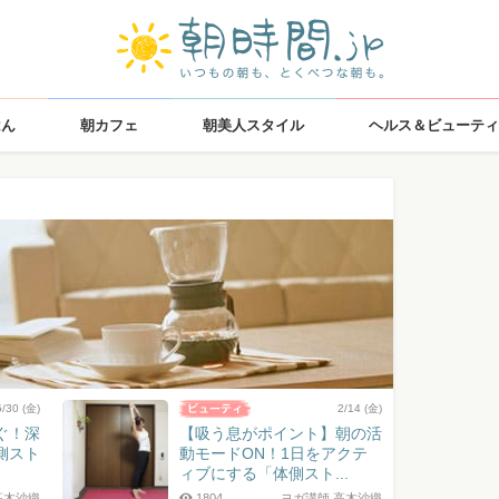
はん
朝カフェ
朝美人スタイル
ヘルス＆ビューティ
5/30 (金)
2/14 (金)
ぐ！深
【吸う息がポイント】朝の活
側スト
動モードON！1日をアクテ
ィブにする「体側スト...
高木沙織
1804
ヨガ講師 高木沙織