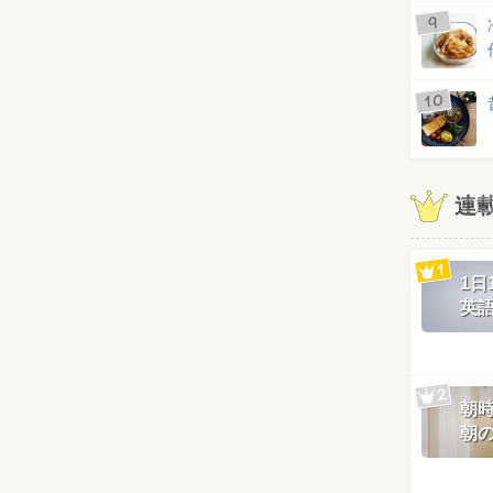
連
1
英
朝
朝