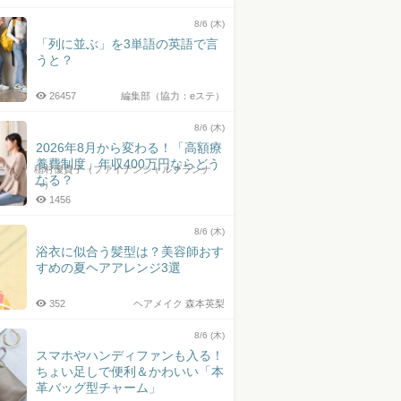
井上皓史さん
8/6 (木)
「列に並ぶ」を3単語の英語で言
うと？
26457
編集部（協力：eステ）
8/6 (木)
2026年8月から変わる！「高額療
養費制度」年収400万円ならどう
稲村優貴子（ファイナンシャルプランナ
なる？
ー）
1456
8/6 (木)
浴衣に似合う髪型は？美容師おす
すめの夏ヘアアレンジ3選
352
ヘアメイク 森本英梨
8/6 (木)
スマホやハンディファンも入る！
ちょい足しで便利＆かわいい「本
革バッグ型チャーム」