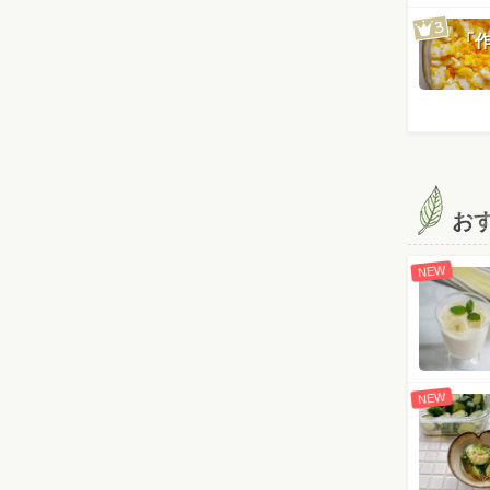
「
お
NEW
NEW