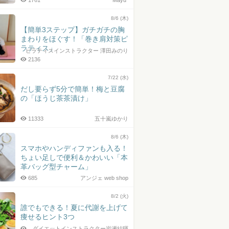
1761
Mayu*
8/6 (木)
【簡単3ステップ】ガチガチの胸
まわりをほぐす！「巻き肩対策ピ
ラティス」
ピラティスインストラクター 澤田みのり
2136
7/22 (水)
だし要らず5分で簡単！梅と豆腐
の「ほうじ茶茶漬け」
11333
五十嵐ゆかり
8/6 (木)
スマホやハンディファンも入る！
ちょい足しで便利＆かわいい「本
革バッグ型チャーム」
685
アンジェ web shop
8/2 (火)
誰でもできる！夏に代謝を上げて
痩せるヒント3つ
ダイエットインストラクター岩瀬結暉