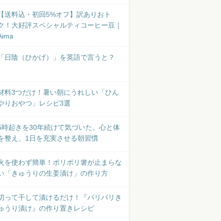
【送料込・初回5%オフ】訳ありおト
ク！大好評スペシャルティコーヒー豆｜
Aima
「日陰（ひかげ）」を英語で言うと？
材料3つだけ！暑い朝にうれしい「ひん
やりおやつ」レシピ3選
5時起きを30年続けて気づいた。心と体
を整え、1日を充実させる朝習慣
火を使わず簡単！ポリポリ箸が止まらな
い「きゅうりの生姜漬け」の作り方
切って干して漬けるだけ！『パリパリき
ゅうり漬け』の作り置きレシピ