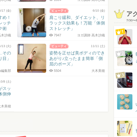
3/17 (金)
6/10 (金)
ア
すめ！
肩こり緩和、ダイエット、リ
7/30
〜
レッチ
ラックス効果も！万能「体側
ク術
ストレッチ」
高木沙織
7947
ヨガ講師 高木沙織
4/13 (火)
11/11 (土)
…その
姿勢を正せば美ボディのでき
り目」
あがり♪立ったまま簡単「側
屈のポーズ」
jp編集部
5504
大木美穂
10/8 (土)
がスッ
体側伸
大木美穂