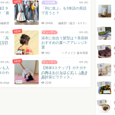
NEW
8/6 (木)
8/6 (木)
催】9
「列に並ぶ」を3単語の英語
！「最
で言うと？
jp編集部
26456
編集部（協力：eステ）
NEW
8/6 (木)
8/6 (木)
！「高
浴衣に似合う髪型は？美容師
0万円
おすすめの夏ヘアアレンジ3
ルプラ
選
BLOG
352
ヘアメイク 森本英梨
NEW
8/6 (木)
8/6 (木)
ンも入
【簡単3ステップ】ガチガチ
＆かわ
の胸まわりをほぐす！「巻き
ピラティスインストラクター 澤田み
肩対策ピラティス」
のり
BLOG
 shop
2136
BLOG