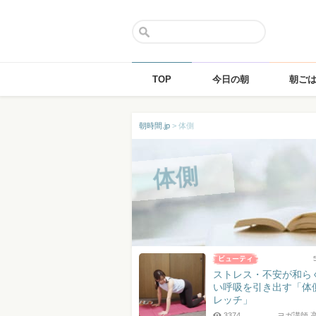
TOP
今日の朝
朝ご
Skip
朝時間.jp
>
体側
to
content
体側
ストレス・不安が和ら
い呼吸を引き出す「体
レッチ」
3374
ヨガ講師 