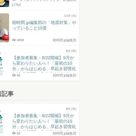
17784
1/16 (火)
朝時間.jp編集部の「地震対策」や
っていること10選
4888
朝時間.jp編集部
8/6 (木)
【参加者募集・8/22開催】9月か
ら変わりたい人へ！「最初の10
分」からはじめる、早起き習慣化
と“自分時間”の作り方｜ゲスト：
66
朝時間.jp編集部
井上皓史さん
着記事
8/6 (木)
【参加者募集・8/22開催】9月か
ら変わりたい人へ！「最初の10
分」からはじめる、早起き習慣化
と“自分時間”の作り方｜ゲスト：
66
朝時間.jp編集部