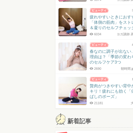
疲れやすいときにおす
「体側の筋肉」をスト
＆凝りのセルフチェッ
6034
ヨガ講師 
春なのに調子が出ない
理由は？「季節の変わ
のセルフケア3つ
2690
朝時間.
贅肉がつきやすい背中
キリ！疲れにも効く「
ばしのポーズ」
21181
新着記事