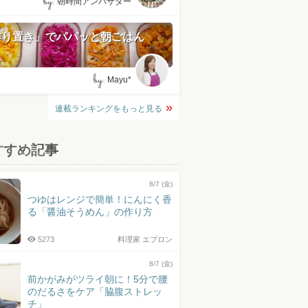
by:
朝時間アンバサダー
作り置き」でパパッと朝ごはん
by:
Mayu*
連載ランキングをもっと見る
すすめ記事
8/7 (金)
つゆはレンジで簡単！にんにく香
る「醤油そうめん」の作り方
5273
料理家 エプロン
8/7 (金)
前かがみがツライ朝に！5分で腰
のだるさをケア「脇腹ストレッ
チ」