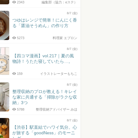
2343
編集部（協力：eステ）
8/7 (金)
つゆはレンジで簡単！にんにく香
る「醤油そうめん」の作り方
5273
料理家 エプロン
8/7 (金)
【四コマ漫画】vol.217｜夏の風
物詩！うたた寝していたら…。
159
イラストレーターもちこ
8/7 (金)
整理収納のプロが教える！キレイ
な家に共通する「掃除がラクな収
納」3つ
5788
整理収納アドバイザー みほ
8/7 (金)
【渋谷】駅直結でハワイ気分。心
が旅する「goodNess」のモーニ