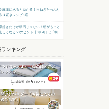
冷蔵庫にあると助かる！玉ねぎたっぷり
作り置きレシピ3選
早起きだけが朝活じゃない！朝がもっと
楽しくなる50のヒント【8月4日は「朝...
載ランキング
日1つずつ覚えよう！朝のひとこと
語レッスン
by:
編集部（協力：eステ）
時間アンバサダー「お気に入りの
の過ごし方」