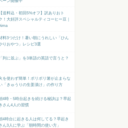
ペーン開催中
【送料込・初回5%オフ】訳ありおト
ク！大好評スペシャルティコーヒー豆｜
Aima
材料3つだけ！暑い朝にうれしい「ひん
やりおやつ」レシピ3選
「列に並ぶ」を3単語の英語で言うと？
火を使わず簡単！ポリポリ箸が止まらな
い「きゅうりの生姜漬け」の作り方
朝4時・5時台起きを続ける秘訣は？早起
きさん4人の習慣
朝4時台に起きる人は何してる？早起き
さん3人に学ぶ「朝時間の使い方」