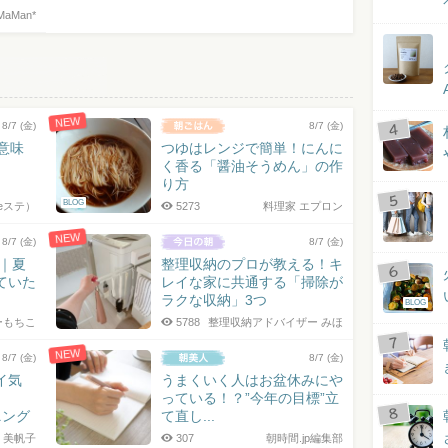
MaMan*
NEW
8/7 (金)
8/7 (金)
の意味
つゆはレンジで簡単！にんに
く香る「醤油そうめん」の作
り方
BLOG
eステ）
5273
料理家 エプロン
NEW
8/7 (金)
8/7 (金)
7｜夏
整理収納のプロが教える！キ
ていた
レイな家に共通する「掃除が
ラクな収納」3つ
BLOG
ーもちこ
5788
整理収納アドバイザー みほ
NEW
8/7 (金)
8/7 (金)
イ気
うまくいく人はお盆休みにや
っている！？”今年の目標”立
ニング
て直し...
 美帆子
307
朝時間.jp編集部