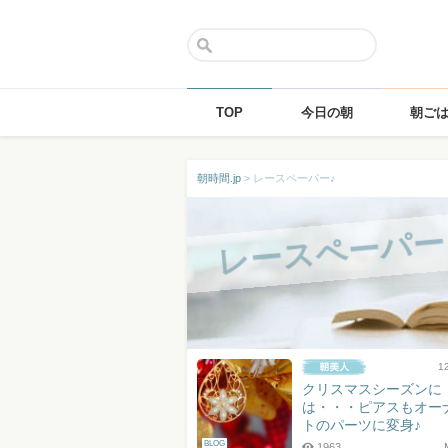
TOP
今日の朝
朝ご
Skip
朝時間.jp
>
レースペーパー♪
to
content
レースペーパー
1
クリスマスシーズンに
は・・・ピアスもオー
トのパーツに変身♪
BLOG
1963