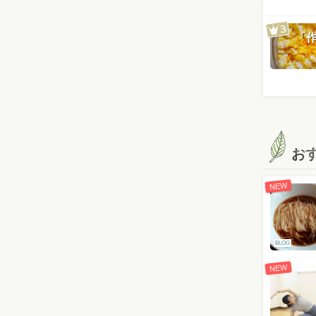
「
お
NEW
BLOG
NEW