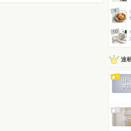
連
1
英
朝
朝