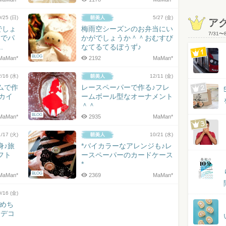
9/25 (日)
5/27 (金)
ア
がでしょ
梅雨空シーズンのお弁当にい
7/31
〜
ーでパ
かがでしょうか＾＾おむすび
.
なてるてるぼうず♪
BLOG
MaMan*
2192
MaMan*
2/16 (水)
12/11 (金)
ムで作
レースペーパーで作る♪フレ
ナカイ
ームボール型なオーナメント
＾＾
BLOG
MaMan*
2935
MaMan*
1/17 (火)
10/21 (水)
身♪旅
*バイカラーなアレンジも♪レ
フト
ースペーパーのカードケース
*
BLOG
MaMan*
2369
MaMan*
0/16 (金)
しめち
たデコ