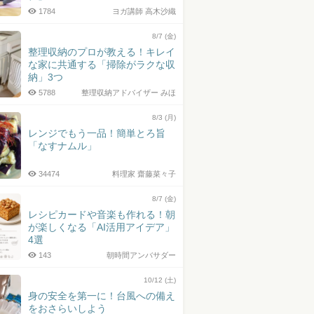
1784
ヨガ講師 高木沙織
8/7 (金)
整理収納のプロが教える！キレイ
な家に共通する「掃除がラクな収
納」3つ
5788
整理収納アドバイザー みほ
8/3 (月)
レンジでもう一品！簡単とろ旨
「なすナムル」
34474
料理家 齋藤菜々子
8/7 (金)
レシピカードや音楽も作れる！朝
が楽しくなる「AI活用アイデア」
4選
143
朝時間アンバサダー
10/12 (土)
身の安全を第一に！台風への備え
をおさらいしよう