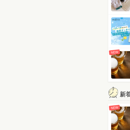
NEW
新
NEW