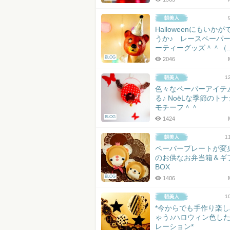
Halloweenにもいか
うか♪ レースペーパ
ーティーグッズ＾＾（..
BLOG
2046
1
色々なペーパーアイテ
る♪ NoëLな季節のト
モチーフ＾＾
BLOG
1424
1
ペーパープレートが変
のお供なお弁当箱＆ギ
BOX
BLOG
1406
1
*今からでも手作り楽
ゃう♪ハロウィン色し
レーション*