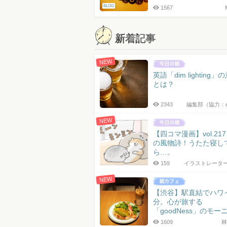
BLOG
1567
新着記事
NEW
英語「dim lighting」
とは？
2343
編集部（協力：
NEW
【四コマ漫画】vol.21
の風物詩！うたた寝し
ら…。
159
イラストレータ
NEW
【渋谷】駅直結でハワ
分。心が旅する
「goodNess」のモー
1609
林