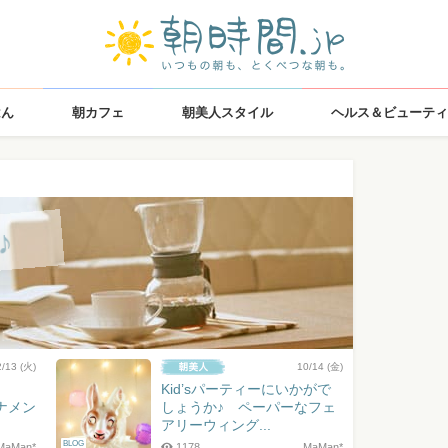
はん
朝カフェ
朝美人スタイル
ヘルス＆ビューティ
♪
2/13 (火)
10/14 (金)
Kid’sパーティーにいかがで
ナメン
しょうか♪ ペーパーなフェ
アリーウィング...
BLOG
MaMan*
1178
MaMan*