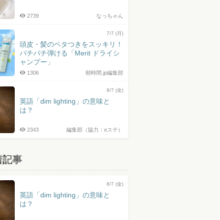
2739
なっちゃん
7/7 (月)
頭皮・髪のベタつきをスッキリ！
パチパチ弾ける「Merit ドライシ
ャンプー」
1306
朝時間.jp編集部
8/7 (金)
英語「dim lighting」の意味と
は？
2343
編集部（協力：eステ）
着記事
8/7 (金)
英語「dim lighting」の意味と
は？