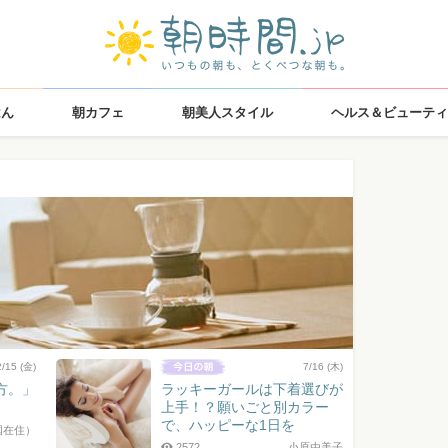
はん
朝カフェ
朝美人スタイル
ヘルス＆ビューティ
2/15 (金)
7/16 (木)
方。」
ラッキーガールは下着選びが
上手！？願いごと別カラー
で、ハッピーな1日を
国在住）
2572
小原由美子