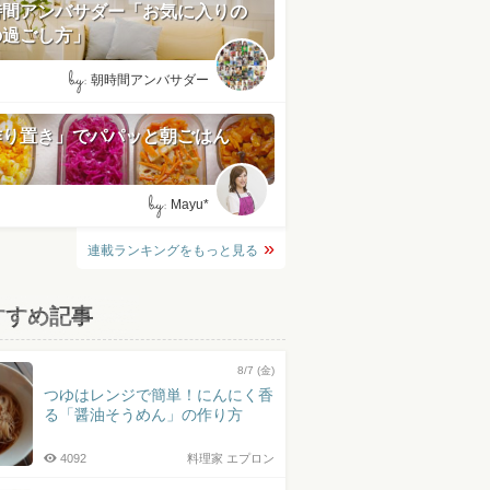
時間アンバサダー「お気に入りの
の過ごし方」
by:
朝時間アンバサダー
作り置き」でパパッと朝ごはん
by:
Mayu*
連載ランキングをもっと見る
すすめ記事
8/7 (金)
つゆはレンジで簡単！にんにく香
る「醤油そうめん」の作り方
4092
料理家 エプロン