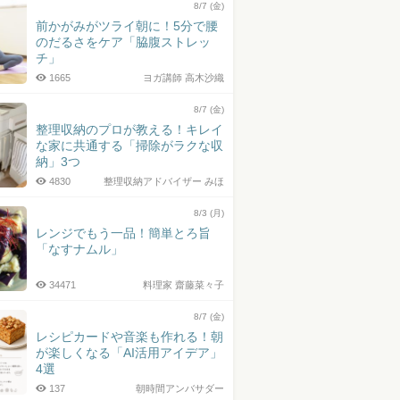
8/7 (金)
前かがみがツライ朝に！5分で腰
のだるさをケア「脇腹ストレッ
チ」
1665
ヨガ講師 高木沙織
8/7 (金)
整理収納のプロが教える！キレイ
な家に共通する「掃除がラクな収
納」3つ
4830
整理収納アドバイザー みほ
8/3 (月)
レンジでもう一品！簡単とろ旨
「なすナムル」
34471
料理家 齋藤菜々子
8/7 (金)
レシピカードや音楽も作れる！朝
が楽しくなる「AI活用アイデア」
4選
137
朝時間アンバサダー