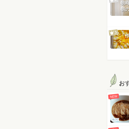
朝
朝
「
お
NEW
BLOG