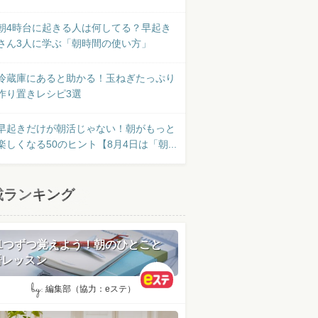
朝4時台に起きる人は何してる？早起き
さん3人に学ぶ「朝時間の使い方」
冷蔵庫にあると助かる！玉ねぎたっぷり
作り置きレシピ3選
早起きだけが朝活じゃない！朝がもっと
楽しくなる50のヒント【8月4日は「朝...
載ランキング
日1つずつ覚えよう！朝のひとこと
語レッスン
by:
編集部（協力：eステ）