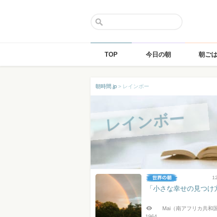
TOP
今日の朝
朝ご
Skip
朝時間.jp
>
レインボー
to
content
レインボー
1
「小さな幸せの見つけ
Mai（南アフリカ共和
1964