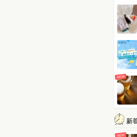
NEW
新
NEW