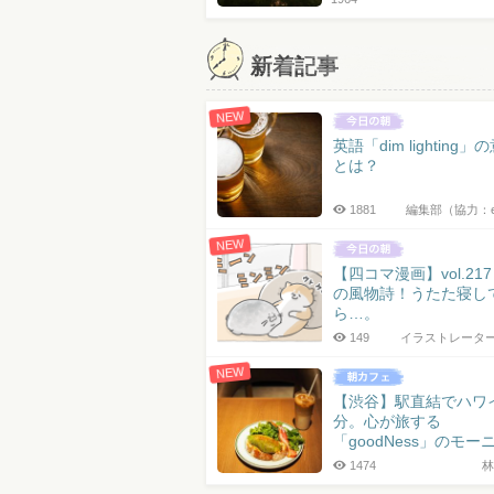
新着記事
NEW
英語「dim lighting」
とは？
1881
編集部（協力：
NEW
【四コマ漫画】vol.21
の風物詩！うたた寝し
ら…。
149
イラストレータ
NEW
【渋谷】駅直結でハワ
分。心が旅する
「goodNess」のモー
1474
林