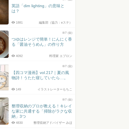
英語「dim lighting」の意味と
は？
1881
編集部（協力：eステ）
8/7 (金)
つゆはレンジで簡単！にんにく香
る「醤油そうめん」の作り方
4092
料理家 エプロン
8/7 (金)
【四コマ漫画】vol.217｜夏の風
物詩！うたた寝していたら…。
149
イラストレーターもちこ
8/7 (金)
整理収納のプロが教える！キレイ
な家に共通する「掃除がラクな収
納」3つ
4830
整理収納アドバイザー みほ