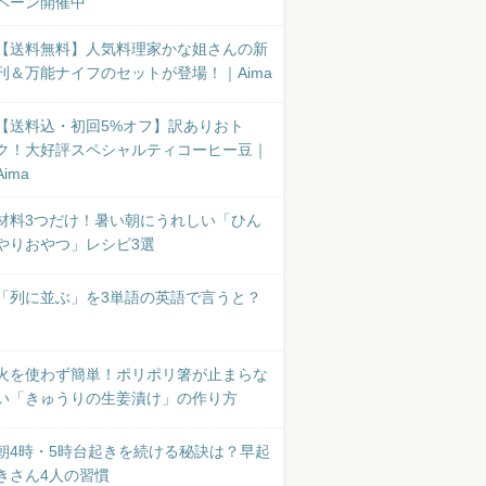
ペーン開催中
【送料無料】人気料理家かな姐さんの新
刊＆万能ナイフのセットが登場！｜Aima
【送料込・初回5%オフ】訳ありおト
ク！大好評スペシャルティコーヒー豆｜
Aima
材料3つだけ！暑い朝にうれしい「ひん
やりおやつ」レシピ3選
「列に並ぶ」を3単語の英語で言うと？
火を使わず簡単！ポリポリ箸が止まらな
い「きゅうりの生姜漬け」の作り方
朝4時・5時台起きを続ける秘訣は？早起
きさん4人の習慣