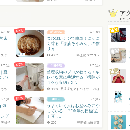
ア
7/31
〜
NEW
8/7 (金)
8/7 (金)
の意味
つゆはレンジで簡単！にんに
く香る「醤油そうめん」の作
り方
BLOG
eステ）
4092
料理家 エプロン
NEW
8/7 (金)
8/7 (金)
7｜夏
整理収納のプロが教える！キ
ていた
レイな家に共通する「掃除が
ラクな収納」3つ
ーもちこ
4830
整理収納アドバイザー みほ
NEW
8/7 (金)
8/7 (金)
イ気
うまくいく人はお盆休みにや
っている！？”今年の目標”立
ニング
て直し...
 美帆子
263
朝時間.jp編集部