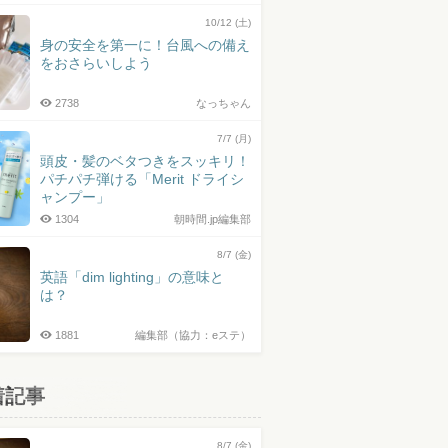
10/12 (土)
身の安全を第一に！台風への備え
をおさらいしよう
2738
なっちゃん
7/7 (月)
頭皮・髪のベタつきをスッキリ！
パチパチ弾ける「Merit ドライシ
ャンプー」
1304
朝時間.jp編集部
8/7 (金)
英語「dim lighting」の意味と
は？
1881
編集部（協力：eステ）
着記事
8/7 (金)