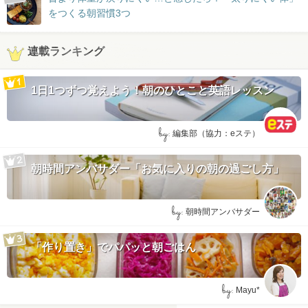
をつくる朝習慣3つ
連載ランキング
1日1つずつ覚えよう！朝のひとこと英語レッスン
by:
編集部（協力：eステ）
朝時間アンバサダー「お気に入りの朝の過ごし方」
by:
朝時間アンバサダー
「作り置き」でパパッと朝ごはん
by:
Mayu*