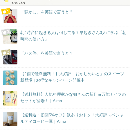
7/30
〜
8/5
「静かに」を英語で言うと？
朝4時台に起きる人は何してる？早起きさん3人に学ぶ「朝
時間の使い方」
「バス停」を英語で言うと？
【2個で送料無料！】大好評「おかしめいと」のスイーツ
新登場 | お得なキャンペーン開催中
【送料無料】人気料理家かな姐さんの新刊＆万能ナイフの
セットが登場！｜Aima
【送料込・初回5%オフ】訳ありおトク！大好評スペシャ
ルティコーヒー豆｜Aima