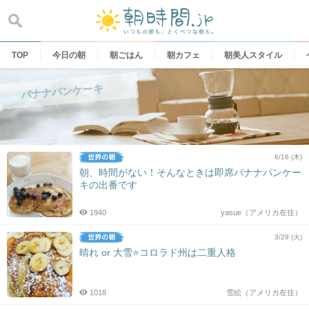
Skip
to
content
TOP
今日の朝
朝ごはん
朝カフェ
朝美人スタイル
バナナパンケーキ
6/16 (木)
朝、時間がない！そんなときは即席バナナパンケー
キの出番です
1940
yasue（アメリカ在住）
3/29 (火)
晴れ or 大雪⭐️コロラド州は二重人格
1018
雪絵（アメリカ在住）