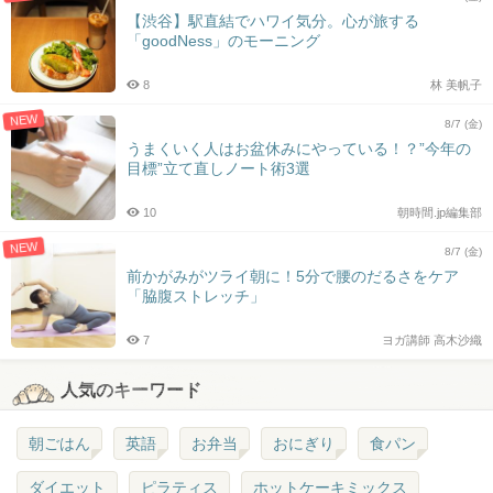
【渋谷】駅直結でハワイ気分。心が旅する
「goodNess」のモーニング
8
林 美帆子
NEW
8/7 (金)
うまくいく人はお盆休みにやっている！？”今年の
目標”立て直しノート術3選
10
朝時間.jp編集部
NEW
8/7 (金)
前かがみがツライ朝に！5分で腰のだるさをケア
「脇腹ストレッチ」
7
ヨガ講師 高木沙織
人気のキーワード
朝ごはん
英語
お弁当
おにぎり
食パン
ダイエット
ピラティス
ホットケーキミックス