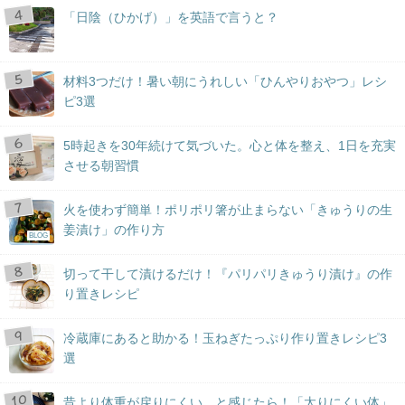
「日陰（ひかげ）」を英語で言うと？
材料3つだけ！暑い朝にうれしい「ひんやりおやつ」レシ
ピ3選
5時起きを30年続けて気づいた。心と体を整え、1日を充実
させる朝習慣
火を使わず簡単！ポリポリ箸が止まらない「きゅうりの生
姜漬け」の作り方
BLOG
切って干して漬けるだけ！『パリパリきゅうり漬け』の作
り置きレシピ
冷蔵庫にあると助かる！玉ねぎたっぷり作り置きレシピ3
選
昔より体重が戻りにくい…と感じたら！「太りにくい体」