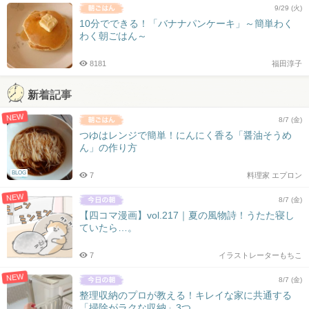
9/29 (火)
10分でできる！「バナナパンケーキ」～簡単わく
わく朝ごはん～
8181
福田淳子
新着記事
NEW
8/7 (金)
つゆはレンジで簡単！にんにく香る「醤油そうめ
ん」の作り方
BLOG
7
料理家 エプロン
NEW
8/7 (金)
【四コマ漫画】vol.217｜夏の風物詩！うたた寝し
ていたら…。
7
イラストレーターもちこ
NEW
8/7 (金)
整理収納のプロが教える！キレイな家に共通する
「掃除がラクな収納」3つ