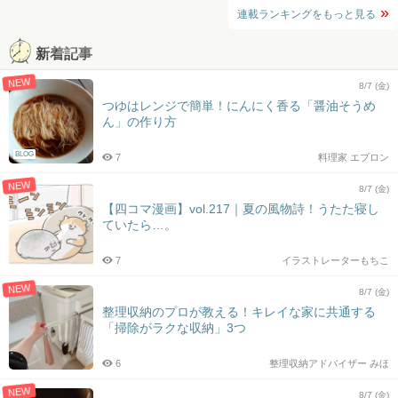
連載ランキングをもっと見る
新着記事
NEW
8/7 (金)
つゆはレンジで簡単！にんにく香る「醤油そうめ
ん」の作り方
BLOG
7
料理家 エプロン
NEW
8/7 (金)
【四コマ漫画】vol.217｜夏の風物詩！うたた寝し
ていたら…。
7
イラストレーターもちこ
NEW
8/7 (金)
整理収納のプロが教える！キレイな家に共通する
「掃除がラクな収納」3つ
6
整理収納アドバイザー みほ
NEW
8/7 (金)