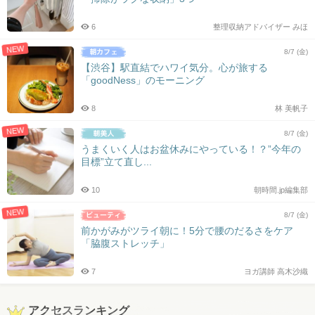
6
整理収納アドバイザー みほ
NEW
8/7 (金)
【渋谷】駅直結でハワイ気分。心が旅する
「goodNess」のモーニング
8
林 美帆子
NEW
8/7 (金)
うまくいく人はお盆休みにやっている！？”今年の
目標”立て直し...
10
朝時間.jp編集部
NEW
8/7 (金)
前かがみがツライ朝に！5分で腰のだるさをケア
「脇腹ストレッチ」
7
ヨガ講師 高木沙織
アクセスランキング