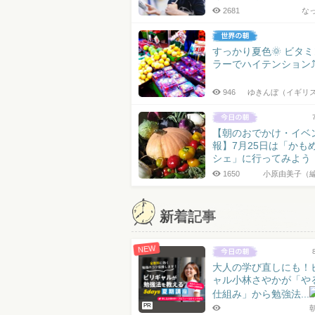
2681
な
すっかり夏色🌞 ビタ
ラーでハイテンション⤴︎
946
ゆきんぼ（イギリ
【朝のおでかけ・イベ
報】7月25日は「かも
シェ」に行ってみよう
1650
小原由美子（
新着記事
NEW
大人の学び直しにも！
ャル小林さやかが「や
仕組み」から勉強法...
PR
朝