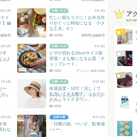
0/30 (木)
5/8 (木)
ア
ーナイ
忙しい朝もラクに！お弁当作
8/3
〜
8/
！】編
りがぐっと時短になる「小さ
.
な工夫」4つ
jp編集部
34455
朝時間.jp編集部
4/28 (月)
8/3 (木)
やす
ピザが切れる26cmサイズ新
ビット
登場！まな板になるお皿「チ
タイル
ョップレート」
BLOG
1643
アンジェ web shop
7/6 (木)
5/19 (金)
セー
体感温度－10℃！涼しくて
コツ
丸洗いできる帽子「コカゲル
ルプラ
ライフスタイルショップ「スタイル
ナチュライクダウン」
ストア」
9209
12/9 (月)
9/10 (日)
年末
「日曜の朝。〜いざ、駐車場
買わな
へ! 〜」