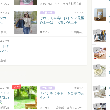
っちゃん
927
Mai（南アフリカ共和国在住）
5/4 (水)
8/12 (水)
ミンカ
それって本当におトク？見極
🍅
め上手は、お買い物上手
ス在住）
2217
小原由美子
7/23 (木)
ント情
めマル
！
編集部）
NEW
8/10 (月)
8/10 (月)
ビリギ
「ベンチに座る」を英語で言
る気の
うと？
時間.jp
7754
編集部（協力：eステ）