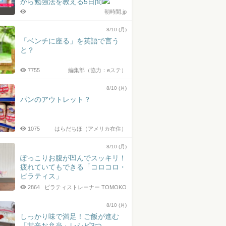
から勉強法を教える5日間
朝時間.jp
8/10 (月)
「ベンチに座る」を英語で言う
と？
7755
編集部（協力：eステ）
8/10 (月)
パンのアウトレット？
1075
はらだちほ（アメリカ在住）
8/10 (月)
ぽっこりお腹が凹んでスッキリ！
疲れていてもできる「コロコロ・
ピラティス」
2864
ピラティストレーナー TOMOKO
8/10 (月)
しっかり味で満足！ご飯が進む
「甘辛お弁当」レシピ3つ