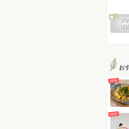
ズ
け
お
NEW
NEW