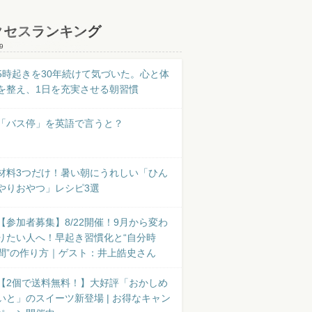
クセスランキング
9
5時起きを30年続けて気づいた。心と体
を整え、1日を充実させる朝習慣
「バス停」を英語で言うと？
材料3つだけ！暑い朝にうれしい「ひん
やりおやつ」レシピ3選
【参加者募集】8/22開催！9月から変わ
りたい人へ！早起き習慣化と“自分時
間”の作り方｜ゲスト：井上皓史さん
【2個で送料無料！】大好評「おかしめ
いと」のスイーツ新登場 | お得なキャン