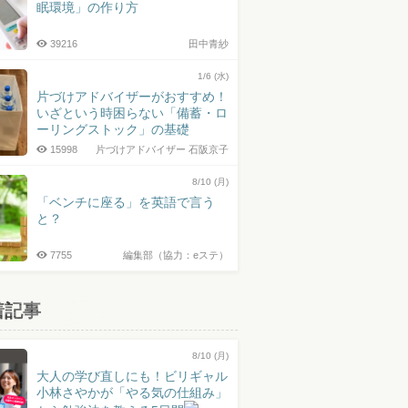
眠環境」の作り方
39216
田中青紗
1/6 (水)
片づけアドバイザーがおすすめ！
いざという時困らない「備蓄・ロ
ーリングストック」の基礎
15998
片づけアドバイザー 石阪京子
8/10 (月)
「ベンチに座る」を英語で言う
と？
7755
編集部（協力：eステ）
着記事
8/10 (月)
大人の学び直しにも！ビリギャル
小林さやかが「やる気の仕組み」