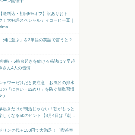
ペーン開催中
【送料込・初回5%オフ】訳ありおト
ク！大好評スペシャルティコーヒー豆｜
Aima
「列に並ぶ」を3単語の英語で言うと？
朝4時・5時台起きを続ける秘訣は？早起
きさん4人の習慣
シャワーだけだと要注意！お風呂の排水
口の「におい・ぬめり」を防ぐ簡単習慣
3つ
早起きだけが朝活じゃない！朝がもっと
楽しくなる50のヒント【8月4日は「朝...
ドリンク代＋150円で大満足！「喫茶室