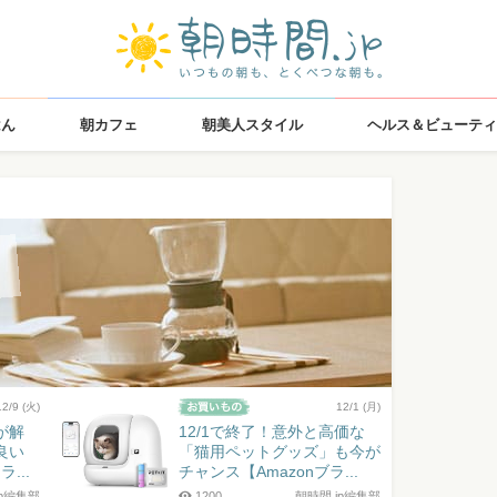
はん
朝カフェ
朝美人スタイル
ヘルス＆ビューティ
12/9 (火)
12/1 (月)
が解
12/1で終了！意外と高価な
良い
「猫用ペットグッズ」も今が
...
チャンス【Amazonブラ...
jp編集部
1200
朝時間.jp編集部