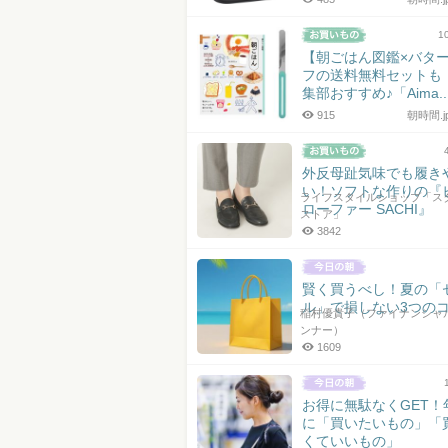
1
【朝ごはん図鑑×バタ
フの送料無料セットも
集部おすすめ♪「Aima..
915
朝時間.
外反母趾気味でも履き
い！ソフトな作りの『
ライフスタイルショップ「ス
ローファー SACHI』
ストア」
3842
賢く買うべし！夏の「
ル」で損しない3つの
稲村優貴子（ファイナンシャ
ンナー）
1609
お得に無駄なくGET！
に「買いたいもの」「
くていいもの」