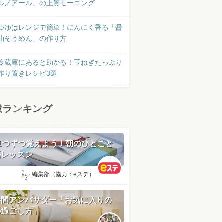
ルノアール」の上質モーニング
つゆはレンジで簡単！にんにく香る「醤
油そうめん」の作り方
冷蔵庫にあると助かる！玉ねぎたっぷり
作り置きレシピ3選
載ランキング
日1つずつ覚えよう！朝のひとこと
語レッスン
by:
編集部（協力：eステ）
時間アンバサダー「お気に入りの
の過ごし方」