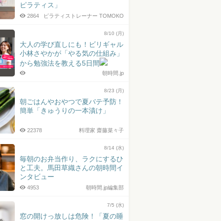
ピラティス」
2864
ピラティストレーナー TOMOKO
8/10 (月)
大人の学び直しにも！ビリギャル
小林さやかが「やる気の仕組み」
から勉強法を教える5日間
朝時間.jp
8/23 (月)
朝ごはんやおやつで夏バテ予防！
簡単「きゅうりの一本漬け」
22378
料理家 齋藤菜々子
8/14 (水)
毎朝のお弁当作り、ラクにするひ
と工夫。馬田草織さんの朝時間イ
ンタビュー
4953
朝時間.jp編集部
7/5 (水)
窓の開けっ放しは危険！「夏の睡