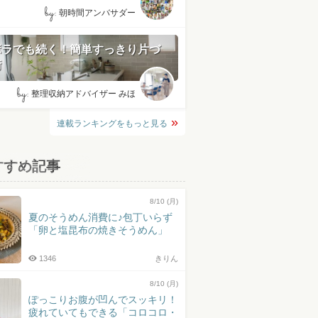
by:
朝時間アンバサダー
ボラでも続く！簡単すっきり片づ
術
by:
整理収納アドバイザー みほ
連載ランキングをもっと見る
すすめ記事
8/10 (月)
夏のそうめん消費に♪包丁いらず
「卵と塩昆布の焼きそうめん」
1346
きりん
8/10 (月)
ぽっこりお腹が凹んでスッキリ！
疲れていてもできる「コロコロ・