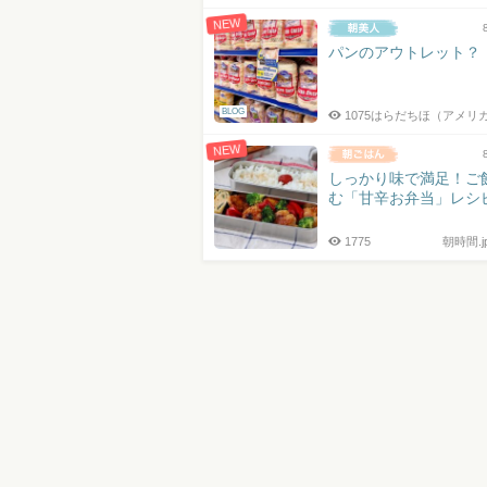
NEW
パンのアウトレット？
BLOG
1075
はらだちほ（アメリ
NEW
しっかり味で満足！ご
む「甘辛お弁当」レシ
1775
朝時間.