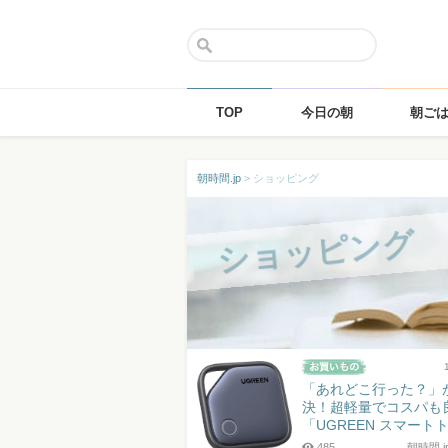
TOP
今日の朝
朝ご
Skip
朝時間.jp
>
ショッピング
to
content
ショッピング
「あれどこ行った？」
決！超軽量でコスパも
「UGREEN スマートトラ
485
朝時間.