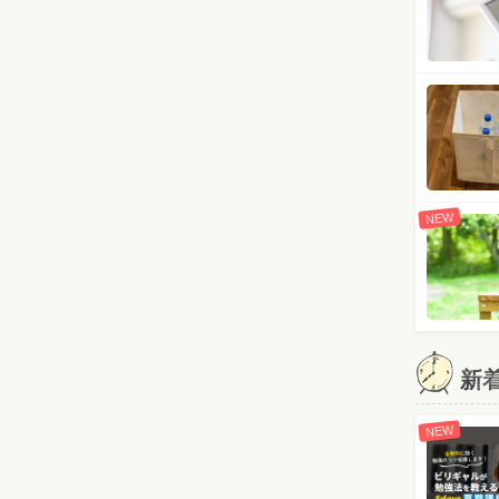
NEW
新
NEW