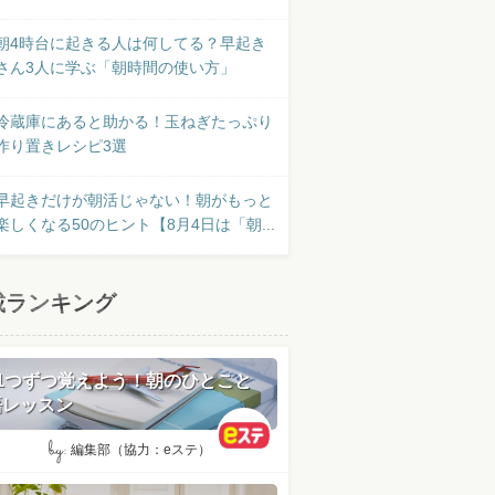
朝4時台に起きる人は何してる？早起き
さん3人に学ぶ「朝時間の使い方」
冷蔵庫にあると助かる！玉ねぎたっぷり
作り置きレシピ3選
早起きだけが朝活じゃない！朝がもっと
楽しくなる50のヒント【8月4日は「朝...
載ランキング
日1つずつ覚えよう！朝のひとこと
語レッスン
by:
編集部（協力：eステ）