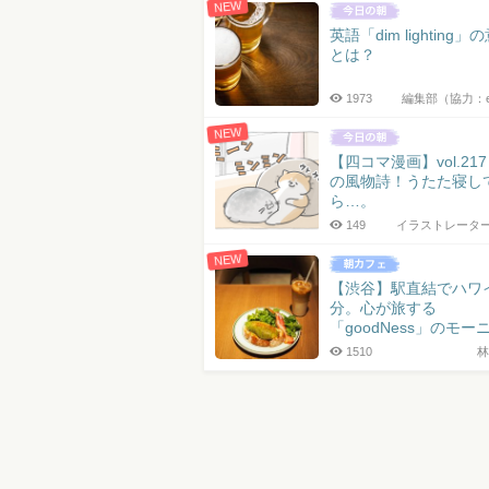
NEW
英語「dim lighting」
とは？
1973
編集部（協力：
NEW
【四コマ漫画】vol.21
の風物詩！うたた寝し
ら…。
149
イラストレータ
NEW
【渋谷】駅直結でハワ
分。心が旅する
「goodNess」のモー
1510
林