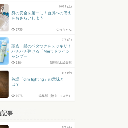
10/12 (土)
身の安全を第一に！台風への備え
をおさらいしよう
2738
なっちゃん
7/7 (月)
頭皮・髪のベタつきをスッキリ！
パチパチ弾ける「Merit ドライシ
ャンプー」
1304
朝時間.jp編集部
8/7 (金)
英語「dim lighting」の意味と
は？
1973
編集部（協力：eステ）
着記事
8/7 (金)