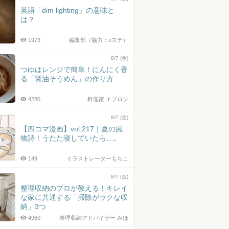
英語「dim lighting」の意味と
は？
1973
編集部（協力：eステ）
8/7 (金)
つゆはレンジで簡単！にんにく香
る「醤油そうめん」の作り方
4280
料理家 エプロン
8/7 (金)
【四コマ漫画】vol.217｜夏の風
物詩！うたた寝していたら…。
149
イラストレーターもちこ
8/7 (金)
整理収納のプロが教える！キレイ
な家に共通する「掃除がラクな収
納」3つ
4960
整理収納アドバイザー みほ