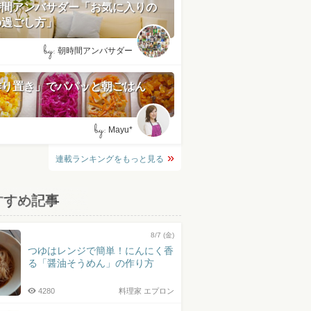
時間アンバサダー「お気に入りの
の過ごし方」
by:
朝時間アンバサダー
作り置き」でパパッと朝ごはん
by:
Mayu*
連載ランキングをもっと見る
すすめ記事
8/7 (金)
つゆはレンジで簡単！にんにく香
る「醤油そうめん」の作り方
4280
料理家 エプロン