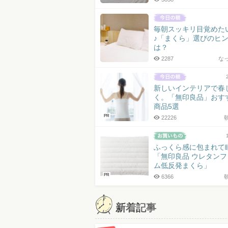
毎朝スッキリ目覚めた
♪「まくら」選びのヒ
は？
2287
な
新しいインテリアで春
く。「無印良品」おす
商品5選
PR
22226
朝
ふっくら感に包まれて
「無印良品 ウレタンフ
ム低反発まくら」
PR
6366
朝
新着記事