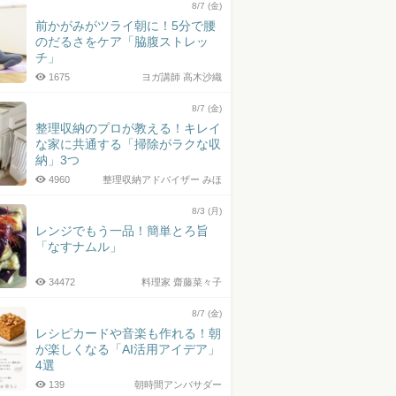
8/7 (金)
前かがみがツライ朝に！5分で腰
のだるさをケア「脇腹ストレッ
チ」
1675
ヨガ講師 高木沙織
8/7 (金)
整理収納のプロが教える！キレイ
な家に共通する「掃除がラクな収
納」3つ
4960
整理収納アドバイザー みほ
8/3 (月)
レンジでもう一品！簡単とろ旨
「なすナムル」
34472
料理家 齋藤菜々子
8/7 (金)
レシピカードや音楽も作れる！朝
が楽しくなる「AI活用アイデア」
4選
139
朝時間アンバサダー