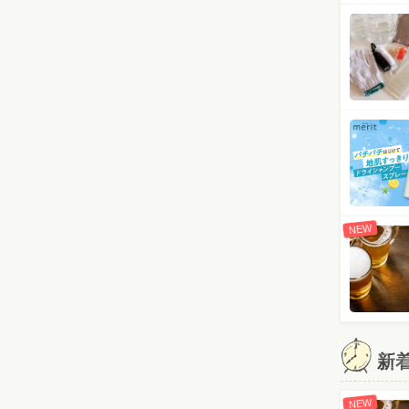
NEW
新
NEW