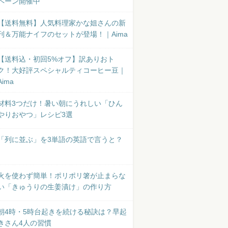
ペーン開催中
【送料無料】人気料理家かな姐さんの新
刊＆万能ナイフのセットが登場！｜Aima
【送料込・初回5%オフ】訳ありおト
ク！大好評スペシャルティコーヒー豆｜
Aima
材料3つだけ！暑い朝にうれしい「ひん
やりおやつ」レシピ3選
「列に並ぶ」を3単語の英語で言うと？
火を使わず簡単！ポリポリ箸が止まらな
い「きゅうりの生姜漬け」の作り方
朝4時・5時台起きを続ける秘訣は？早起
きさん4人の習慣