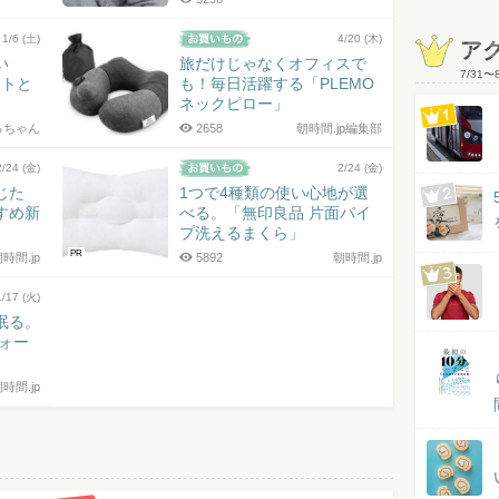
1/6 (土)
4/20 (木)
ア
い
旅だけじゃなくオフィスで
7/31
〜
ントと
も！毎日活躍する「PLEMO
ネックピロー」
っちゃん
2658
朝時間.jp編集部
2/24 (金)
2/24 (金)
じた
1つで4種類の使い心地が選
すめ新
べる。「無印良品 片面パイ
プ洗えるまくら」
PR
時間.jp
5892
朝時間.jp
1/17 (火)
眠る。
ォー
時間.jp