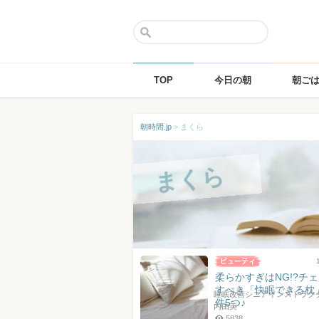
TOP
今日の朝
朝ご
Skip
朝時間.jp
>
まくら
to
content
まくら
柔らかすぎはNG!?チ
すべき「快眠できる枕
睡眠改善シニアインストラクタ
件5つ♪
内由美
5838