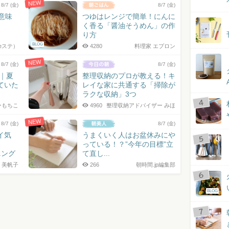
NEW
8/7 (金)
8/7 (金)
の意味
つゆはレンジで簡単！にんに
く香る「醤油そうめん」の作
り方
BLOG
eステ）
4280
料理家 エプロン
NEW
8/7 (金)
8/7 (金)
7｜夏
整理収納のプロが教える！キ
ていた
レイな家に共通する「掃除が
ラクな収納」3つ
ーもちこ
4960
整理収納アドバイザー みほ
NEW
8/7 (金)
8/7 (金)
イ気
うまくいく人はお盆休みにや
っている！？”今年の目標”立
ニング
て直し...
 美帆子
266
朝時間.jp編集部
BLOG