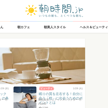
はん
朝カフェ
朝美人スタイル
ヘルス＆ビューティ
1/29 (水)
1/28 (火)
ェック
眠りの質を左右する！自分に
」の条
合う「枕」に出会うためのポ
ー 竹
睡眠改善シニアインストラクター 竹
イントとは
内由美
5296