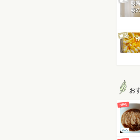
朝
朝
「
お
NEW
BLOG