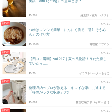
英語「dim lighting」の意味とは？
381
編集部（協力：eステ）
NEW
8/7 (金)
つゆはレンジで簡単！にんにく香る「醤油そうめ
ん」の作り方
BLOG
1018
料理家 エプロン
NEW
8/7 (金)
【四コマ漫画】vol.217｜夏の風物詩！うたた寝し
ていたら…。
70
イラストレーターもちこ
NEW
8/7 (金)
整理収納のプロが教える！キレイな家に共通する
「掃除がラクな収納」3つ
869
整理収納アドバイザー みほ
NEW
8/7 (金)