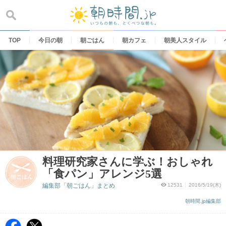
Skip
to
content
TOP
今日の朝
朝ごはん
朝カフェ
朝美人スタイル
料理研究家さんに学ぶ！おしゃれ
「食パン」アレンジ5選
編集部「朝ごはん」まとめ
12531
2016/5/19(木)
朝時間.jp編集部