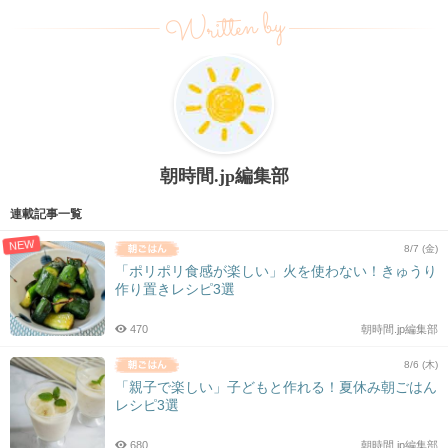
Written by
朝時間.jp編集部
連載記事一覧
NEW
8/7 (金)
「ポリポリ食感が楽しい」火を使わない！きゅうり
作り置きレシピ3選
470
朝時間.jp編集部
8/6 (木)
「親子で楽しい」子どもと作れる！夏休み朝ごはん
レシピ3選
680
朝時間.jp編集部