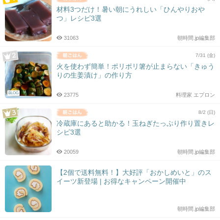
材料3つだけ！暑い朝にうれしい「ひんやりおや
つ」レシピ3選
31063
朝時間.jp編集部
7/31 (金)
火を使わず簡単！ポリポリ箸が止まらない「きゅう
りの生姜漬け」の作り方
BLOG
23775
料理家 エプロン
8/2 (日)
冷蔵庫にあると助かる！玉ねぎたっぷり作り置きレ
シピ3選
20059
朝時間.jp編集部
【2個で送料無料！】大好評「おかしめいと」のス
イーツ新登場 | お得なキャンペーン開催中
朝時間.jp編集部