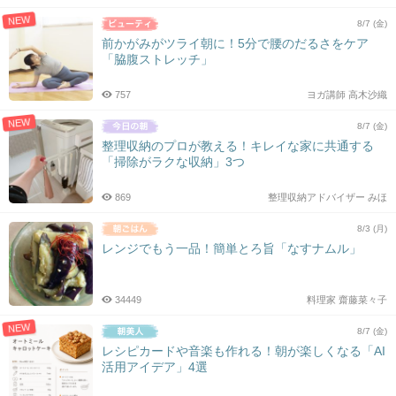
NEW
8/7 (金)
前かがみがツライ朝に！5分で腰のだるさをケア
「脇腹ストレッチ」
757
ヨガ講師 高木沙織
NEW
8/7 (金)
整理収納のプロが教える！キレイな家に共通する
「掃除がラクな収納」3つ
869
整理収納アドバイザー みほ
8/3 (月)
レンジでもう一品！簡単とろ旨「なすナムル」
34449
料理家 齋藤菜々子
NEW
8/7 (金)
レシピカードや音楽も作れる！朝が楽しくなる「AI
活用アイデア」4選