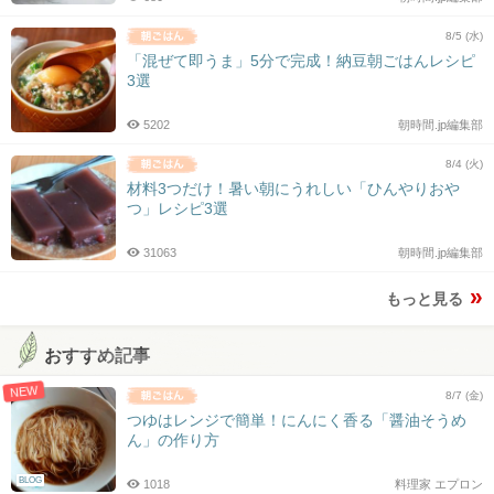
8/5 (水)
「混ぜて即うま」5分で完成！納豆朝ごはんレシピ
3選
5202
朝時間.jp編集部
8/4 (火)
材料3つだけ！暑い朝にうれしい「ひんやりおや
つ」レシピ3選
31063
朝時間.jp編集部
もっと見る
おすすめ記事
NEW
8/7 (金)
つゆはレンジで簡単！にんにく香る「醤油そうめ
ん」の作り方
BLOG
1018
料理家 エプロン