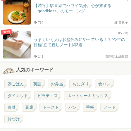
【渋谷】駅直結でハワイ気分。心が旅する
「goodNess」のモーニング
734
林 美帆子
NEW
8/7 (金)
うまくいく人はお盆休みにやっている！？”今年の
目標”立て直しノート術3選
141
朝時間.jp編集部
人気のキーワード
朝ごはん
英語
お弁当
おにぎり
食パン
ダイエット
ピラティス
ホットケーキミックス
白菜
豆腐
トースト
パン
手帳
ノート
片づけ