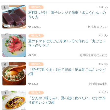
8/30 (金)
材料3つだけ！電子レンジで簡単「水ようかん」の
作り方
BLOG
137921
料理家 エプロン
8/4 (火)
夏のトマトは丸ごと冷凍！2分で作れる「丸ごとト
マトのサラダ」
5691
野菜料理家 やのくにこ
8/5 (水)
「混ぜて即うま」5分で完成！納豆朝ごはんレシピ
3選
5202
朝時間.jp編集部
8/3 (月)
「ひんやり味しみ♪」夏の朝に食べたい！なすの作
り置きレシピ3選