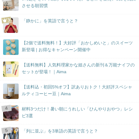
させる朝習慣
「静かに」を英語で言うと？
【2個で送料無料！】大好評「おかしめいと」のスイーツ
新登場 | お得なキャンペーン開催中
【送料無料】人気料理家かな姐さんの新刊＆万能ナイフの
セットが登場！｜Aima
【送料込・初回5%オフ】訳ありおトク！大好評スペシャ
ルティコーヒー豆｜Aima
材料3つだけ！暑い朝にうれしい「ひんやりおやつ」レシ
ピ3選
「列に並ぶ」を3単語の英語で言うと？