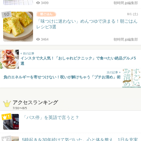
3499
朝時間.jp編集部
8/1 (土)
「味つけに迷わない」めんつゆで決まる！朝ごはん
レシピ3選
3464
朝時間.jp編集部
« 前の記事
インスタで大人気！「おしゃれピクニック」で食べたい絶品グルメ5
選
次の記事 »
負のエネルギーを寄せつけない！呪いが解けちゃう「プチお清め」術
アクセスランキング
7/30
〜
8/5
「バス停」を英語で言うと？
5時起きを30年続けて気づいた。心と体を整え、1日を充実