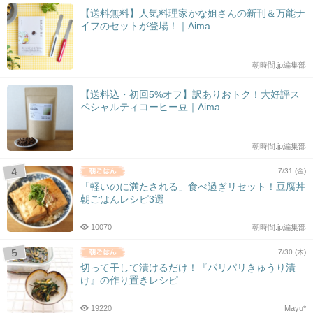
【送料無料】人気料理家かな姐さんの新刊＆万能ナ
イフのセットが登場！｜Aima
朝時間.jp編集部
【送料込・初回5%オフ】訳ありおトク！大好評ス
ペシャルティコーヒー豆｜Aima
朝時間.jp編集部
7/31 (金)
「軽いのに満たされる」食べ過ぎリセット！豆腐丼
朝ごはんレシピ3選
10070
朝時間.jp編集部
7/30 (木)
切って干して漬けるだけ！『パリパリきゅうり漬
け』の作り置きレシピ
19220
Mayu*