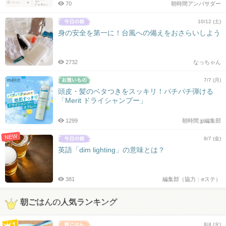
70
朝時間アンバサダー
10/12 (土)
身の安全を第一に！台風への備えをおさらいしよう
2732
なっちゃん
7/7 (月)
頭皮・髪のベタつきをスッキリ！パチパチ弾ける
「Merit ドライシャンプー」
1299
朝時間.jp編集部
NEW
8/7 (金)
英語「dim lighting」の意味とは？
381
編集部（協力：eステ）
朝ごはんの人気ランキング
8/4 (火)