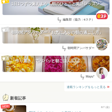
1日1つずつ覚えよう！朝のひとこと英語レッスン
by:
編集部（協力：eステ）
朝時間アンバサダー「お気に入りの朝の過ごし方」
by:
朝時間アンバサダー
「作り置き」でパパッと朝ごはん
by:
Mayu*
連載ランキングをもっと見る
新着記事
NEW
8/7 (金)