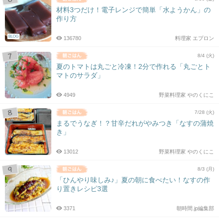
材料3つだけ！電子レンジで簡単「水ようかん」の
作り方
BLOG
136780
料理家 エプロン
8/4 (火)
夏のトマトは丸ごと冷凍！2分で作れる「丸ごとト
マトのサラダ」
4949
野菜料理家 やのくにこ
7/28 (火)
まるでうなぎ！？甘辛だれがやみつき「なすの蒲焼
き」
13012
野菜料理家 やのくにこ
8/3 (月)
「ひんやり味しみ♪」夏の朝に食べたい！なすの作
り置きレシピ3選
3371
朝時間.jp編集部