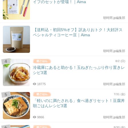
イフのセットが登場！｜Aima
朝時間.jp編集部
【送料込・初回5%オフ】訳ありおトク！大好評ス
ペシャルティコーヒー豆｜Aima
朝時間.jp編集部
8/2 (日)
冷蔵庫にあると助かる！玉ねぎたっぷり作り置きレ
シピ3選
18775
朝時間.jp編集部
7/31 (金)
「軽いのに満たされる」食べ過ぎリセット！豆腐丼
朝ごはんレシピ3選
9866
朝時間.jp編集部
8/30 (金)