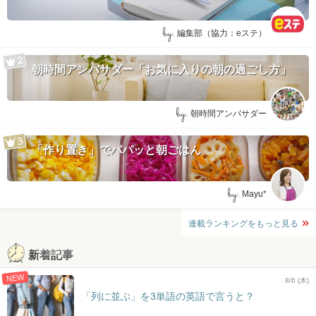
by:
編集部（協力：eステ）
朝時間アンバサダー「お気に入りの朝の過ごし方」
by:
朝時間アンバサダー
「作り置き」でパパッと朝ごはん
by:
Mayu*
連載ランキングをもっと見る
新着記事
NEW
8/6 (木)
「列に並ぶ」を3単語の英語で言うと？