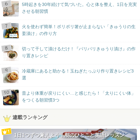
5時起きを30年続けて気づいた。心と体を整え、1日を充実
させる朝習慣
火を使わず簡単！ポリポリ箸が止まらない「きゅうりの生
姜漬け」の作り方
BLOG
切って干して漬けるだけ！『パリパリきゅうり漬け』の作
り置きレシピ
冷蔵庫にあると助かる！玉ねぎたっぷり作り置きレシピ3
選
昔より体重が戻りにくい…と感じたら！「太りにくい体」
をつくる朝習慣3つ
連載ランキング
1日1つずつ覚えよう！朝のひとこと英語レッスン