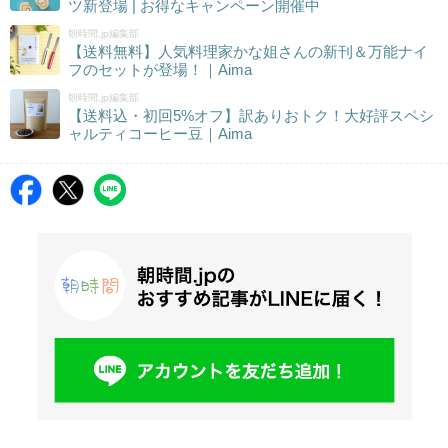
ツ新登場 | お得なキャンペーン開催中
朝時間.jp編集部
【送料無料】人気料理家かな姐さんの新刊＆万能ナイ
フのセットが登場！｜Aima
朝時間.jp編集部
【送料込・初回5%オフ】訳ありおトク！大好評スペシ
ャルティコーヒー豆｜Aima