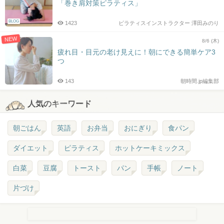
「巻き肩対策ピラティス」
BLOG
1423
ピラティスインストラクター 澤田みのり
NEW
8/6 (木)
疲れ目・目元の老け見えに！朝にできる簡単ケア3
つ
143
朝時間.jp編集部
人気のキーワード
朝ごはん
英語
お弁当
おにぎり
食パン
ダイエット
ピラティス
ホットケーキミックス
白菜
豆腐
トースト
パン
手帳
ノート
片づけ