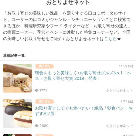
おとりよせネット
「
お
取り寄せ
の美味しい逸品」
を選りすぐる口コミポータルサイ
ト。ユーザーの口コミがジャンル・
シチュエーションごとに検索で
きるほか、料理研究家やフード ライターなど「
お
取り寄せ
の達人」
の推薦コーナー、季節イベントに連動した特集コーナーなど、
全国
の美味しい
お
取り寄せ
をご紹介♪ おとりよせネットは
こちら
★
連載記事一覧
11/29 (金)
朝食をもっと美味しく♪お取り寄せグルメNo.1「ベ
ストお取り寄せ大賞 2019」発表！
7774
おとりよせネット
7/12 (金)
お取り寄せしてでも食べたい！絶品「朝食パン」お
すすめ7選
24092
おとりよせネット