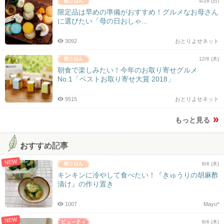
4/28 (日)
限定品は早めの準備がおすすめ！グルメなお母さん
に選びたい「母の日おしゃ...
3092
おとりよせネット
12/6 (木)
朝食で楽しみたい！今年のお取り寄せグルメ
No.1「ベストお取り寄せ大賞 2018」
9515
おとりよせネット
もっと見る
おすすめ記事
NEW
8/6 (木)
キンキンに冷やして食べたい！『きゅうりの胡麻酢
漬け』の作り置き
1007
Mayu*
NEW
8/6 (木)