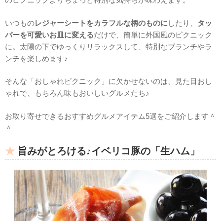
いつもの
レジャーシートをカラフルな柄のものに
したり、
タッ
パーを可愛いお皿に変える
だけで、簡単に外国風のピクニック
に。太陽の下でゆっくりリラックスして、特別なブランチやラ
ンチを楽しめます♪
そんな「おしゃれピクニック」に欠かせないのは、見た目おし
ゃれで、もちろん味もおいしいグルメたち♪
お取り寄せできるおすすめグルメアイテム5選をご紹介します＾
＾
旨みがとろける♪イベリコ豚の「生ハム」