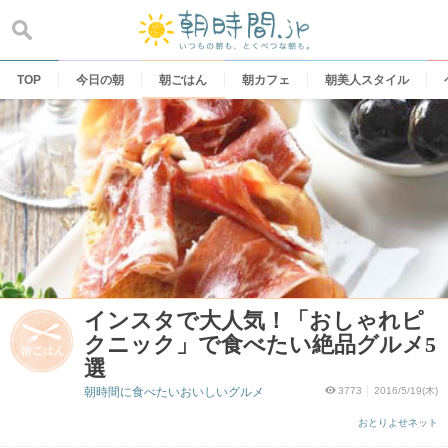
Skip
to
content
TOP
今日の朝
朝ごはん
朝カフェ
朝美人スタイル
インスタで大人気！「おしゃれピ
クニック」で食べたい絶品グルメ5
選
朝時間に食べたいおいしいグルメ
3773
2016/5/19(木)
おとりよせネット