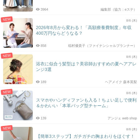
3964
編集部（協力：eステ）
NEW
8/6 (木)
2026年8月から変わる！「高額療養費制度」年収
400万円ならどうなる？
858
稲村優貴子（ファイナンシャルプランナー）
NEW
8/6 (木)
浴衣に似合う髪型は？美容師おすすめの夏ヘアアレ
ンジ3選
BLOG
189
ヘアメイク 森本英梨
NEW
8/6 (木)
スマホやハンディファンも入る！ちょい足しで便利
＆かわいい「本革バッグ型チャーム」
BLOG
139
アンジェ web shop
NEW
8/6 (木)
【簡単3ステップ】ガチガチの胸まわりをほぐす！