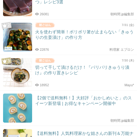
つ」レシピ3選
26081
朝時間.jp編集部
7/31 (金)
火を使わず簡単！ポリポリ箸が止まらない「きゅう
りの生姜漬け」の作り方
BLOG
22876
料理家 エプロン
7/30 (木)
切って干して漬けるだけ！『パリパリきゅうり漬
け』の作り置きレシピ
18952
Mayu*
【2個で送料無料！】大好評「おかしめいと」のス
イーツ新登場 | お得なキャンペーン開催中
朝時間.jp編集部
【送料無料】人気料理家かな姐さんの新刊＆万能ナ