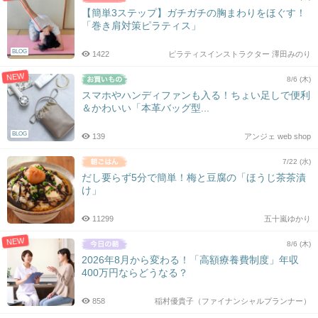
【簡単3ステップ】ガチガチの胸まわりをほぐす！
「巻き肩対策ピラティス」
BLOG
1422
ピラティスインストラクター 澤田みのり
NEW
8/6 (木)
スマホやハンディファンも入る！ちょい足しで便利
＆かわいい「本革バッグ型...
BLOG
139
アンジェ web shop
7/22 (水)
だし要らず5分で簡単！梅と豆腐の「ほうじ茶茶漬
け」
11299
五十嵐ゆかり
NEW
8/6 (木)
2026年8月から変わる！「高額療養費制度」年収
400万円ならどうなる？
858
稲村優貴子（ファイナンシャルプランナー）