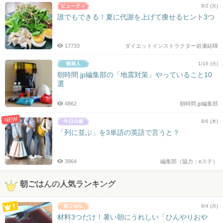
8/2 (火)
誰でもできる！夏に代謝を上げて痩せるヒント3つ
17733
ダイエットインストラクター岩瀬結暉
1/16 (火)
朝時間.jp編集部の「地震対策」やっていること10
選
4862
朝時間.jp編集部
NEW
8/6 (木)
「列に並ぶ」を3単語の英語で言うと？
3964
編集部（協力：eステ）
朝ごはんの人気ランキング
8/4 (火)
材料3つだけ！暑い朝にうれしい「ひんやりおや