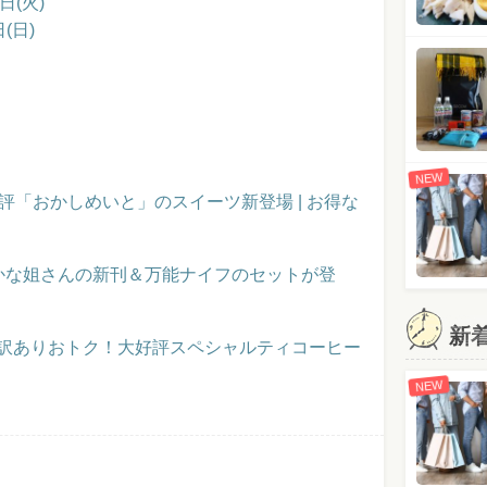
日(火)
(日)
NEW
評「おかしめいと」のスイーツ新登場 | お得な
かな姐さんの新刊＆万能ナイフのセットが登
新
】訳ありおトク！大好評スペシャルティコーヒー
NEW