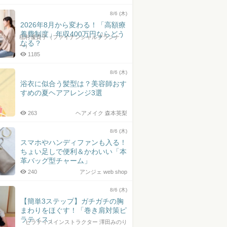
8/6 (木)
2026年8月から変わる！「高額療
養費制度」年収400万円ならどう
稲村優貴子（ファイナンシャルプランナ
なる？
ー）
1185
8/6 (木)
浴衣に似合う髪型は？美容師おす
すめの夏ヘアアレンジ3選
263
ヘアメイク 森本英梨
8/6 (木)
スマホやハンディファンも入る！
ちょい足しで便利＆かわいい「本
革バッグ型チャーム」
240
アンジェ web shop
8/6 (木)
【簡単3ステップ】ガチガチの胸
まわりをほぐす！「巻き肩対策ピ
ラティス」
ピラティスインストラクター 澤田みのり