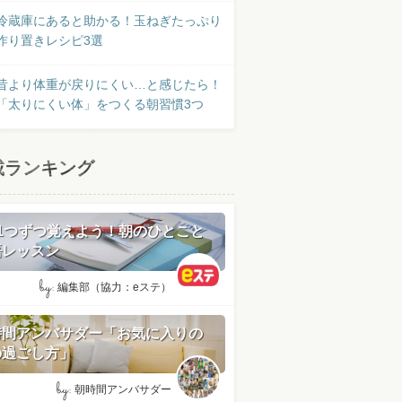
冷蔵庫にあると助かる！玉ねぎたっぷり
作り置きレシピ3選
昔より体重が戻りにくい…と感じたら！
「太りにくい体」をつくる朝習慣3つ
載ランキング
日1つずつ覚えよう！朝のひとこと
語レッスン
by:
編集部（協力：eステ）
時間アンバサダー「お気に入りの
の過ごし方」
by:
朝時間アンバサダー