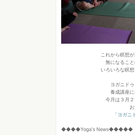
これから瞑想が
無になること
いろいろな瞑想
ヨガニドゥ
養成講座に
今月は３月２
お
「ヨガニ
◆◆◆◆Yoga’s News◆◆◆◆◆