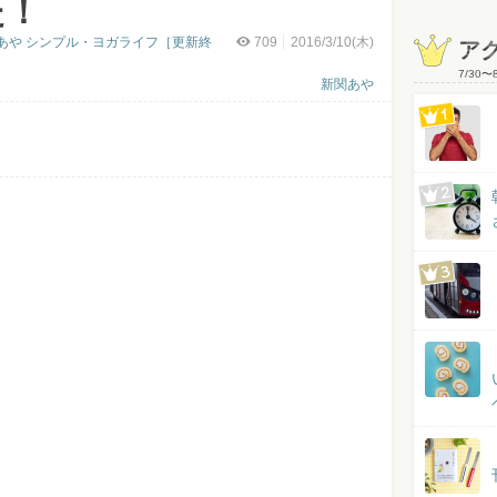
た！
あや シンプル・ヨガライフ［更新終
709
2016/3/10(木)
ア
7/30
〜
新関あや