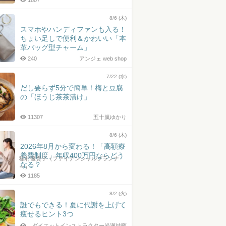
1807
8/6 (木)
スマホやハンディファンも入る！
ちょい足しで便利＆かわいい「本
革バッグ型チャーム」
240
アンジェ web shop
7/22 (水)
だし要らず5分で簡単！梅と豆腐
の「ほうじ茶茶漬け」
11307
五十嵐ゆかり
8/6 (木)
2026年8月から変わる！「高額療
養費制度」年収400万円ならどう
稲村優貴子（ファイナンシャルプランナ
なる？
ー）
1185
8/2 (火)
誰でもできる！夏に代謝を上げて
痩せるヒント3つ
ダイエットインストラクター岩瀬結暉