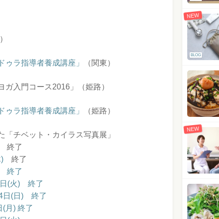
NEW
）
BLOG
ドゥラ指導者養成講座」
（関東）
ガ入門コース2016」（姫路）
ドゥラ指導者養成講座」
（姫路）
NEW
た「チベット・カイラス写真展」
終了
)
終了
) 終了
5日(火) 終了
4日(日) 終了
(月) 終了