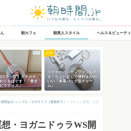
はん
朝カフェ
朝美人スタイル
ヘルス＆ビューティ
注目
BLOG
BLOG
スマホやハンディファンも入
3ステップ】ガチガチ
る！ちょい足しで便利＆かわ
わりをほぐす！「巻き
いい「本革バッグ型チャー
ピラティス」
ム」
ー新関あや シンプル・ヨガライフ［更新終了］
>
やさしい瞑想・ヨガ
瞑想・ヨガニドゥラWS開