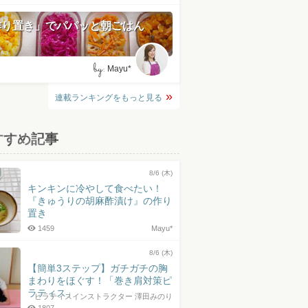
作り置き」でパパッと朝ごはん
by:
Mayu*
連載ランキングをもっと見る
すすめ記事
8/6 (木)
キンキンに冷やして食べたい！
『きゅうりの胡麻酢漬け』の作り
置き
1459
Mayu*
8/6 (木)
【簡単3ステップ】ガチガチの胸
まわりをほぐす！「巻き肩対策ピ
ラティス」
ピラティスインストラクター 澤田みのり