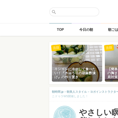
TOP
今日の朝
朝ご
Skip
注目
注目
to
content
キンキンに冷やして食べた
【簡単
い！『きゅうりの胡麻酢漬
の胸ま
け』の作り置き
肩対策
朝時間.jp
>
朝美人スタイル
>
ヨガインストラクタ
ニドゥラWS開催しました！
やさしい