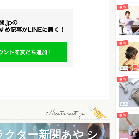
NEW
NEW
BLOG
NEW
BLOG
Nice to meet you!
NEW
ラクター新関あや シ