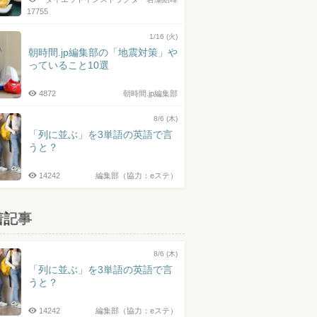
17755
1/16 (火)
朝時間.jp編集部の「地震対策」や
っていること10選
4872
朝時間.jp編集部
8/6 (木)
「列に並ぶ」を3単語の英語で言
うと？
14242
編集部（協力：eステ）
着記事
8/6 (木)
「列に並ぶ」を3単語の英語で言
うと？
14242
編集部（協力：eステ）