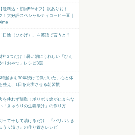
【送料込・初回5%オフ】訳ありおト
ク！大好評スペシャルティコーヒー豆｜
Aima
「日陰（ひかげ）」を英語で言うと？
材料3つだけ！暑い朝にうれしい「ひん
やりおやつ」レシピ3選
5時起きを30年続けて気づいた。心と体
を整え、1日を充実させる朝習慣
火を使わず簡単！ポリポリ箸が止まらな
い「きゅうりの生姜漬け」の作り方
切って干して漬けるだけ！『パリパリき
ゅうり漬け』の作り置きレシピ