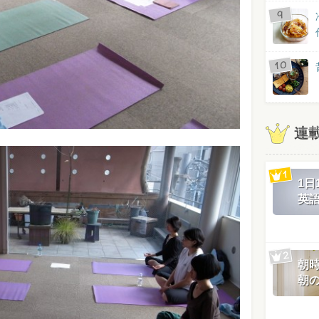
連
1
英
朝
朝