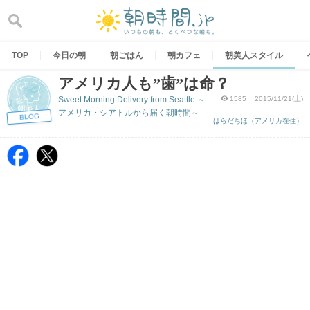
Skip
to
content
TOP
今日の朝
朝ごはん
朝カフェ
朝美人スタイル
アメリカ人も”歯”は命？
Sweet Morning Delivery from Seattle ～
1585
2015/11/21(土)
アメリカ・シアトルから届く朝時間～
BLOG
はらだちほ（アメリカ在住）