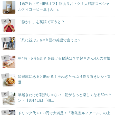
【送料込・初回5%オフ】訳ありおトク！大好評スペシャ
ルティコーヒー豆｜Aima
「静かに」を英語で言うと？
「列に並ぶ」を3単語の英語で言うと？
朝4時・5時台起きを続ける秘訣は？早起きさん4人の習慣
冷蔵庫にあると助かる！玉ねぎたっぷり作り置きレシピ3
選
早起きだけが朝活じゃない！朝がもっと楽しくなる50のヒ
ント【8月4日は「朝...
ドリンク代＋150円で大満足！「喫茶室ルノアール」の上