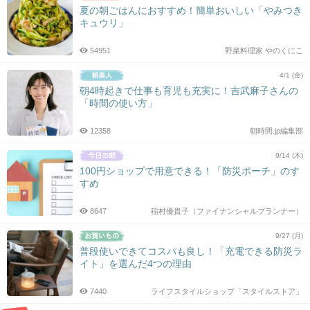
夏の朝ごはんにおすすめ！簡単おいしい「やみつき
キュウリ」
54951
野菜料理家 やのくにこ
4/1 (金)
朝4時起きで仕事も育児も充実に！吉武麻子さんの
「時間の使い方」
12358
朝時間.jp編集部
9/14 (木)
100円ショップで用意できる！「防災ポーチ」のす
すめ
8647
稲村優貴子（ファイナンシャルプランナー）
9/27 (月)
普段使いできてコスパも良し！「充電できる防災ラ
イト」を選んだ4つの理由
7440
ライフスタイルショップ「スタイルストア」