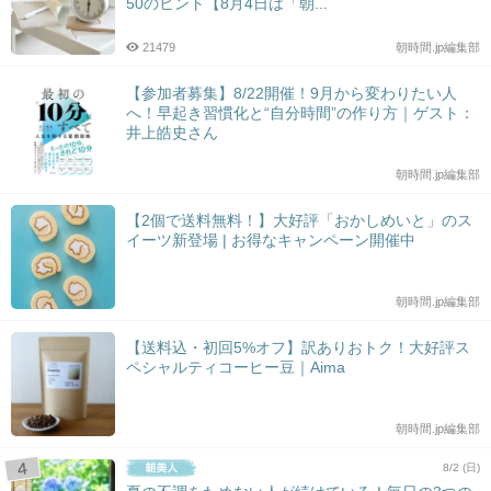
50のヒント【8月4日は「朝...
21479
朝時間.jp編集部
【参加者募集】8/22開催！9月から変わりたい人
へ！早起き習慣化と“自分時間”の作り方｜ゲスト：
井上皓史さん
朝時間.jp編集部
【2個で送料無料！】大好評「おかしめいと」のス
イーツ新登場 | お得なキャンペーン開催中
朝時間.jp編集部
【送料込・初回5%オフ】訳ありおトク！大好評ス
ペシャルティコーヒー豆｜Aima
朝時間.jp編集部
8/2 (日)