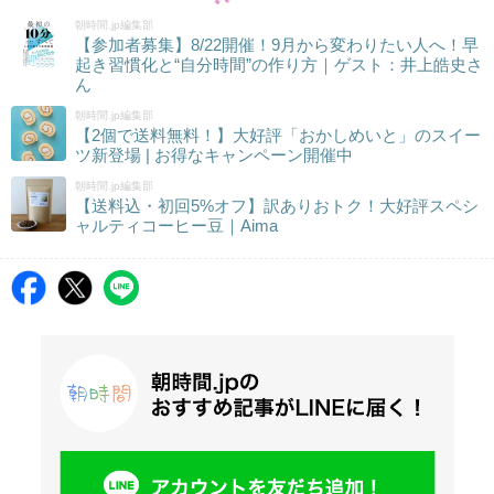
朝時間.jp編集部
【参加者募集】8/22開催！9月から変わりたい人へ！早
起き習慣化と“自分時間”の作り方｜ゲスト：井上皓史さ
ん
朝時間.jp編集部
【2個で送料無料！】大好評「おかしめいと」のスイー
ツ新登場 | お得なキャンペーン開催中
朝時間.jp編集部
【送料込・初回5%オフ】訳ありおトク！大好評スペシ
ャルティコーヒー豆｜Aima