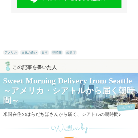
アメリカ
文化の違い
日本
朝時間
歯並び
この記事を書いた人
Sweet Morning Delivery from Seattle
～アメリカ・シアトルから届く朝時
間～
公式ブログ
米国在住のはらだちほさんから届く、シアトルの朝時間♪
Written by