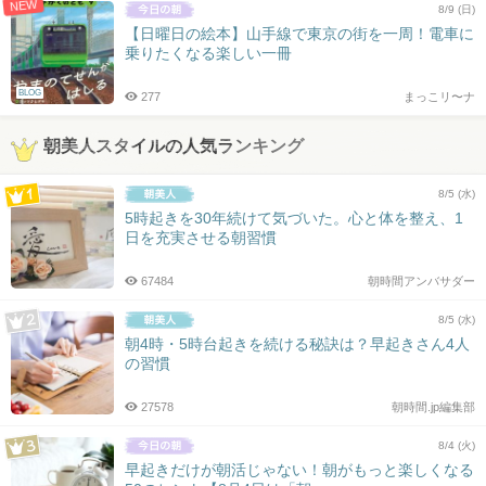
NEW
8/9 (日)
【日曜日の絵本】山手線で東京の街を一周！電車に
乗りたくなる楽しい一冊
BLOG
277
まっこリ〜ナ
朝美人スタイルの人気ランキング
8/5 (水)
5時起きを30年続けて気づいた。心と体を整え、1
日を充実させる朝習慣
67484
朝時間アンバサダー
8/5 (水)
朝4時・5時台起きを続ける秘訣は？早起きさん4人
の習慣
27578
朝時間.jp編集部
8/4 (火)
早起きだけが朝活じゃない！朝がもっと楽しくなる