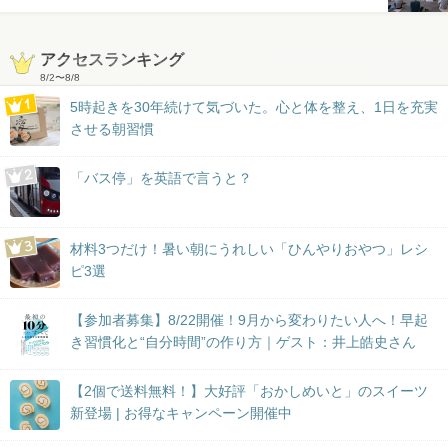
アクセスランキング
8/2
〜
8/8
5時起きを30年続けて気づいた。心と体を整え、1日を充実
させる朝習慣
「バス停」を英語で言うと？
材料3つだけ！暑い朝にうれしい「ひんやりおやつ」レシ
ピ3選
【参加者募集】8/22開催！9月から変わりたい人へ！早起
き習慣化と“自分時間”の作り方｜ゲスト：井上皓史さん
【2個で送料無料！】大好評「おかしめいと」のスイーツ
新登場 | お得なキャンペーン開催中