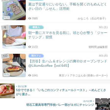
夏は予定通りにいかない。手帳を開くのもめんどく
さい日の「ふせん」活用術
BLOG
7885
かなころ（石山可奈子）
8/1 (土)
朝一番にスマホを見る前に。頭と心が整う「ジャー
ナリング」習慣
2172
朝時間.jp編集部
8/3 (月)
【渋谷】生ハム＆オレンジの爽やかオープンサンド
@Lilium&coffee【vol.645】
BLOG
1041
東京ソトアサごはん会 (朝食レポーター)
« 前の記事
5分でできる！「いちごのコンフィチュールトースト」～めんどくさ
がり屋さ...
次の記事 »
明石工業高等専門学校バレー部がヨガにチャレンジ