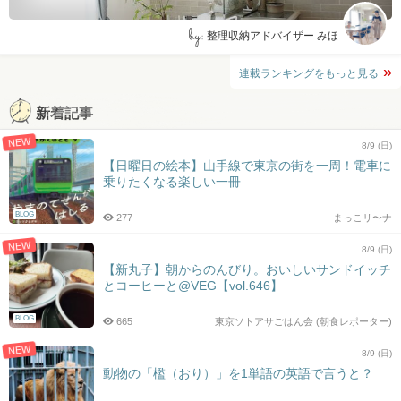
by:
整理収納アドバイザー みほ
連載ランキングをもっと見る
新着記事
NEW
8/9 (日)
【日曜日の絵本】山手線で東京の街を一周！電車に
乗りたくなる楽しい一冊
BLOG
277
まっこリ〜ナ
NEW
8/9 (日)
【新丸子】朝からのんびり。おいしいサンドイッチ
とコーヒーと@VEG【vol.646】
BLOG
665
東京ソトアサごはん会 (朝食レポーター)
NEW
8/9 (日)
動物の「檻（おり）」を1単語の英語で言うと？