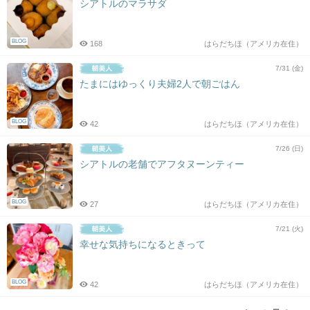
シアトルのマラサダ
BLOG
168
はらだちほ（アメリカ在住）
7/31 (金)
たまにはゆっくり夫婦2人で朝ごはん
BLOG
42
はらだちほ（アメリカ在住）
7/26 (日)
シアトルの老舗でアフタヌーンティー
BLOG
27
はらだちほ（アメリカ在住）
7/21 (火)
幸せな気持ちになるときって
BLOG
42
はらだちほ（アメリカ在住）