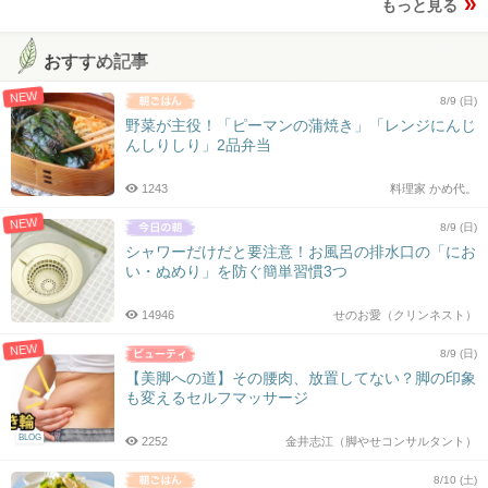
もっと見る
おすすめ記事
NEW
8/9 (日)
野菜が主役！「ピーマンの蒲焼き」「レンジにんじ
んしりしり」2品弁当
1243
料理家 かめ代。
NEW
8/9 (日)
シャワーだけだと要注意！お風呂の排水口の「にお
い・ぬめり」を防ぐ簡単習慣3つ
14946
せのお愛（クリンネスト）
NEW
8/9 (日)
【美脚への道】その腰肉、放置してない？脚の印象
も変えるセルフマッサージ
BLOG
2252
金井志江（脚やせコンサルタント）
8/10 (土)