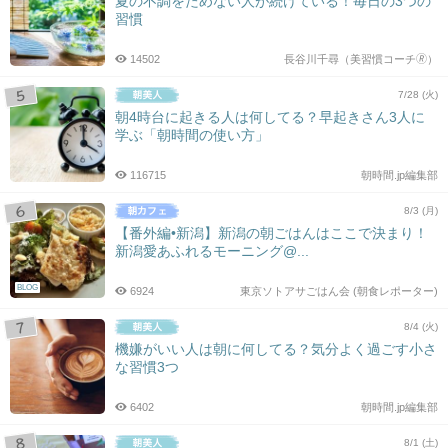
夏の不調をためない人が続けている！毎日の3つの
習慣
14502
長谷川千尋（美習慣コーチ🄬）
7/28 (火)
朝4時台に起きる人は何してる？早起きさん3人に
学ぶ「朝時間の使い方」
116715
朝時間.jp編集部
8/3 (月)
【番外編•新潟】新潟の朝ごはんはここで決まり！
新潟愛あふれるモーニング@...
BLOG
6924
東京ソトアサごはん会 (朝食レポーター)
8/4 (火)
機嫌がいい人は朝に何してる？気分よく過ごす小さ
な習慣3つ
6402
朝時間.jp編集部
8/1 (土)