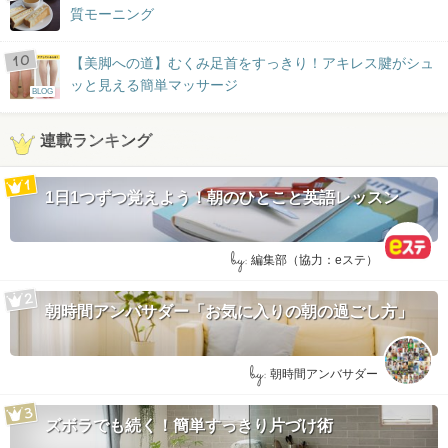
質モーニング
【美脚への道】むくみ足首をすっきり！アキレス腱がシュ
ッと見える簡単マッサージ
BLOG
連載ランキング
1日1つずつ覚えよう！朝のひとこと英語レッスン
by:
編集部（協力：eステ）
朝時間アンバサダー「お気に入りの朝の過ごし方」
by:
朝時間アンバサダー
ズボラでも続く！簡単すっきり片づけ術