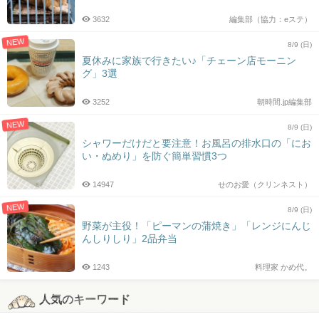
3632
編集部（協力：eステ）
NEW
8/9 (日)
夏休みに家族で行きたい♪「チェーン店モーニン
グ」3選
3252
朝時間.jp編集部
NEW
8/9 (日)
シャワーだけだと要注意！お風呂の排水口の「にお
い・ぬめり」を防ぐ簡単習慣3つ
14947
せのお愛（クリンネスト）
NEW
8/9 (日)
野菜が主役！「ピーマンの蒲焼き」「レンジにんじ
んしりしり」2品弁当
1243
料理家 かめ代。
人気のキーワード