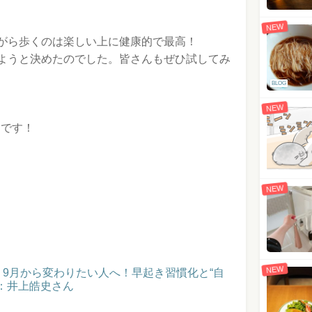
NEW
がら歩くのは楽しい上に健康的で最高！
ようと決めたのでした。皆さんもぜひ試してみ
BLOG
NEW
らです！
NEW
NEW
催！9月から変わりたい人へ！早起き習慣化と“自
：井上皓史さん