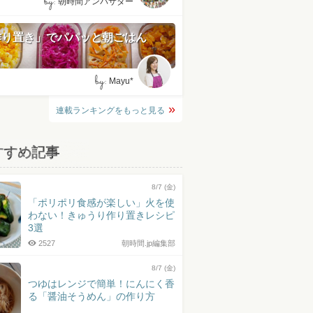
by:
朝時間アンバサダー
作り置き」でパパッと朝ごはん
by:
Mayu*
連載ランキングをもっと見る
すすめ記事
8/7 (金)
「ポリポリ食感が楽しい」火を使
わない！きゅうり作り置きレシピ
3選
2527
朝時間.jp編集部
8/7 (金)
つゆはレンジで簡単！にんにく香
る「醤油そうめん」の作り方