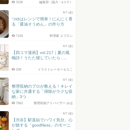
3106
編集部（協力：eステ）
8/7 (金)
つゆはレンジで簡単！にんにく香
る「醤油そうめん」の作り方
7156
料理家 エプロン
8/7 (金)
【四コマ漫画】vol.217｜夏の風
物詩！うたた寝していたら…。
208
イラストレーターもちこ
8/7 (金)
整理収納のプロが教える！キレイ
な家に共通する「掃除がラクな収
納」3つ
7962
整理収納アドバイザー みほ
8/7 (金)
【渋谷】駅直結でハワイ気分。心
が旅する「goodNess」のモーニ