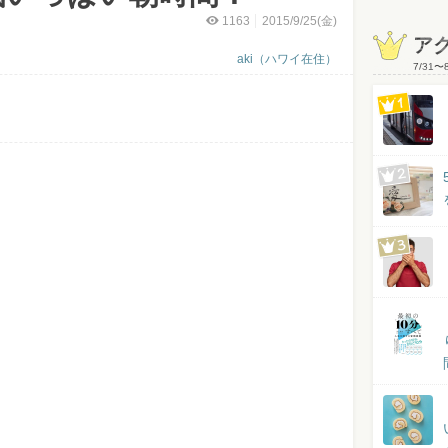
1163
2015/9/25(金)
ア
aki（ハワイ在住）
7/31
〜