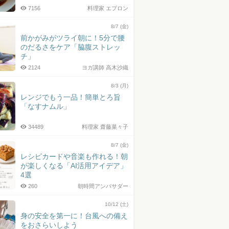
7156
料理家 エプロン
8/7 (金)
前かがみがツライ朝に！5分で腰
のだるさをケア「脇腹ストレッ
チ」
2124
ヨガ講師 高木沙織
8/3 (月)
レンジでもう一品！簡単とろ旨
「なすナムル」
34489
料理家 齋藤菜々子
8/7 (金)
レシピカードや音楽も作れる！朝
が楽しくなる「AI活用アイデア」
4選
260
朝時間アンバサダー
10/12 (土)
身の安全を第一に！台風への備え
をおさらいしよう