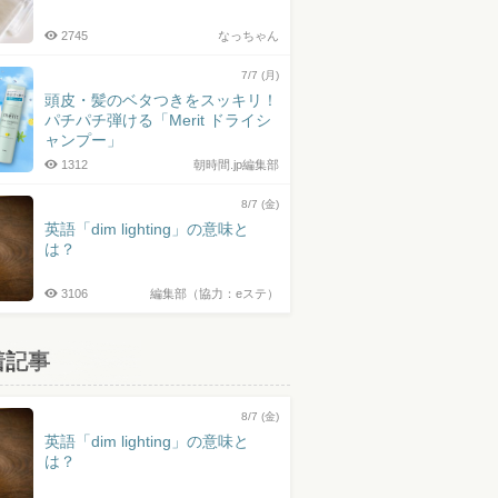
2745
なっちゃん
7/7 (月)
頭皮・髪のベタつきをスッキリ！
パチパチ弾ける「Merit ドライシ
ャンプー」
1312
朝時間.jp編集部
8/7 (金)
英語「dim lighting」の意味と
は？
3106
編集部（協力：eステ）
着記事
8/7 (金)
英語「dim lighting」の意味と
は？