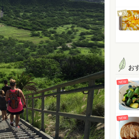
「
お
NEW
NEW