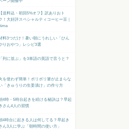
ペーン開催中
【送料込・初回5%オフ】訳ありおト
ク！大好評スペシャルティコーヒー豆｜
Aima
材料3つだけ！暑い朝にうれしい「ひん
やりおやつ」レシピ3選
「列に並ぶ」を3単語の英語で言うと？
火を使わず簡単！ポリポリ箸が止まらな
い「きゅうりの生姜漬け」の作り方
朝4時・5時台起きを続ける秘訣は？早起
きさん4人の習慣
朝4時台に起きる人は何してる？早起き
さん3人に学ぶ「朝時間の使い方」