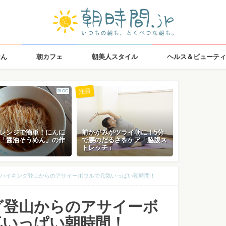
はん
朝カフェ
朝美人スタイル
ヘルス＆ビューティ
注目
BLOG
レンジで簡単！にんに
前かがみがツライ朝に！5分
「醤油そうめん」の作
で腰のだるさをケア「脇腹ス
トレッチ」
ハイキング登山からのアサイーボウルで元気いっぱい朝時間！
グ登山からのアサイーボ
気いっぱい朝時間！