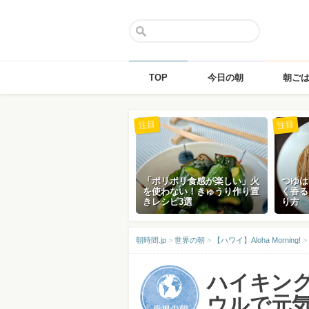
TOP
今日の朝
朝ご
Skip
注目
注目
to
content
「ポリポリ食感が楽しい」火
つゆは
を使わない！きゅうり作り置
く香る
きレシピ3選
り方
朝時間.jp
>
世界の朝
>
【ハワイ】Aloha Morning!
>
ハイキン
ウルで元