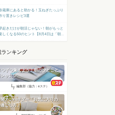
冷蔵庫にあると助かる！玉ねぎたっぷり
作り置きレシピ3選
早起きだけが朝活じゃない！朝がもっと
楽しくなる50のヒント【8月4日は「朝...
載ランキング
日1つずつ覚えよう！朝のひとこと
語レッスン
by:
編集部（協力：eステ）
時間アンバサダー「お気に入りの
の過ごし方」