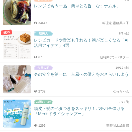
レンジでもう一品！簡単とろ旨「なすナムル」
34447
料理家 齋藤菜々子
NEW
8/7 (金)
レシピカードや音楽も作れる！朝が楽しくなる「AI
活用アイデア」4選
67
朝時間アンバサダー
10/12 (土)
身の安全を第一に！台風への備えをおさらいしよう
2732
なっちゃん
7/7 (月)
頭皮・髪のベタつきをスッキリ！パチパチ弾ける
「Merit ドライシャンプー」
1299
朝時間.jp編集部