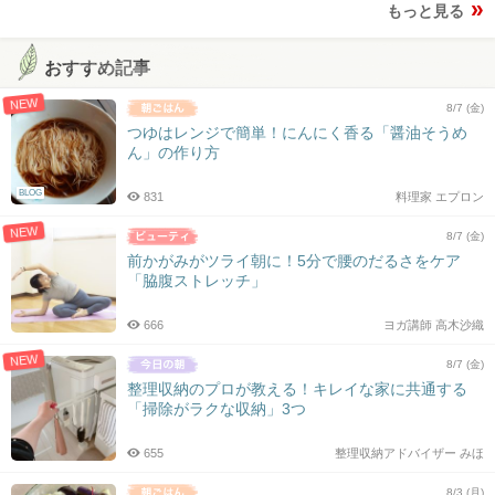
もっと見る
おすすめ記事
NEW
8/7 (金)
つゆはレンジで簡単！にんにく香る「醤油そうめ
ん」の作り方
BLOG
831
料理家 エプロン
NEW
8/7 (金)
前かがみがツライ朝に！5分で腰のだるさをケア
「脇腹ストレッチ」
666
ヨガ講師 高木沙織
NEW
8/7 (金)
整理収納のプロが教える！キレイな家に共通する
「掃除がラクな収納」3つ
655
整理収納アドバイザー みほ
8/3 (月)