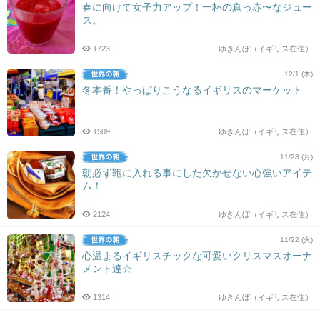
春に向けて女子力アップ！一杯の真っ赤〜なジュー
ス。
1723
ゆきんぼ（イギリス在住）
12/1 (木)
冬本番！やっぱりこうなるイギリスのマーケット
1509
ゆきんぼ（イギリス在住）
11/28 (月)
朝必ず鞄に入れる事にした欠かせない心強いアイテ
ム！
2124
ゆきんぼ（イギリス在住）
11/22 (火)
心温まるイギリスチックな可愛いクリスマスオーナ
メント達☆
1314
ゆきんぼ（イギリス在住）