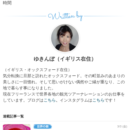
時間
Written by
ゆきんぼ（イギリス在住）
（イギリス・オックスフォード在住）
気分転換に旦那と訪れたオックスフォード。その町並みのあまりの
美しさに一目惚れ。そして思いがけない偶然やご縁が重なり、この
地で暮らす事になりました。
現在フリーランスで世界各地の観光ツアーナレーションのお仕事を
しています。ブログは
こちら
、
インスタグラムは
こちら
です！
連載記事一覧
3/3 (金)