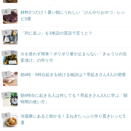
材料3つだけ！暑い朝にうれしい「ひんやりおやつ」レシ
ピ3選
「列に並ぶ」を3単語の英語で言うと？
火を使わず簡単！ポリポリ箸が止まらない「きゅうりの生
姜漬け」の作り方
BLOG
朝4時・5時台起きを続ける秘訣は？早起きさん4人の習慣
朝4時台に起きる人は何してる？早起きさん3人に学ぶ「朝
時間の使い方」
冷蔵庫にあると助かる！玉ねぎたっぷり作り置きレシピ3
選