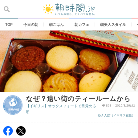
Skip
to
content
TOP
今日の朝
朝ごはん
朝カフェ
朝美人スタイル
なぜ？遠い街のティールームから
【イギリス】オックスフォードで目覚める
868
2015/8/26(水)
朝
ゆきんぼ（イギリス在住）