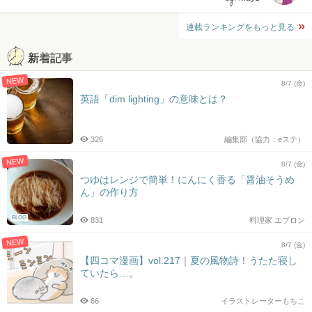
連載ランキングをもっと見る
新着記事
NEW
8/7 (金)
英語「dim lighting」の意味とは？
326
編集部（協力：eステ）
NEW
8/7 (金)
つゆはレンジで簡単！にんにく香る「醤油そうめ
ん」の作り方
BLOG
831
料理家 エプロン
NEW
8/7 (金)
【四コマ漫画】vol.217｜夏の風物詩！うたた寝し
ていたら…。
66
イラストレーターもちこ