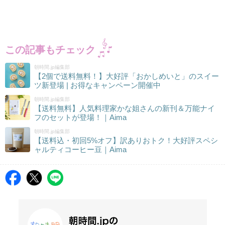
この記事もチェック
朝時間.jp編集部
【2個で送料無料！】大好評「おかしめいと」のスイー
ツ新登場 | お得なキャンペーン開催中
朝時間.jp編集部
【送料無料】人気料理家かな姐さんの新刊＆万能ナイ
フのセットが登場！｜Aima
朝時間.jp編集部
【送料込・初回5%オフ】訳ありおトク！大好評スペシ
ャルティコーヒー豆｜Aima