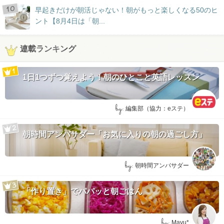
早起きだけが朝活じゃない！朝がもっと楽しくなる50のヒ
ント【8月4日は「朝...
連載ランキング
1日1つずつ覚えよう！朝のひとこと英語レッスン
by:
編集部（協力：eステ）
朝時間アンバサダー「お気に入りの朝の過ごし方」
by:
朝時間アンバサダー
「作り置き」でパパッと朝ごはん
by:
Mayu*