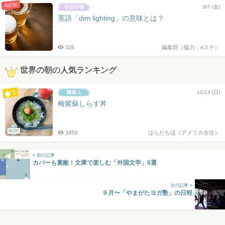
NEW
8/7 (金)
英語「dim lighting」の意味とは？
326
編集部（協力：eステ）
世界の朝の人気ランキング
10/13 (日)
梅紫蘇しらす丼
BLOG
3459
はらだちほ（アメリカ在住）
« 前の記事
カバーも素敵！文庫で楽しむ「外国文学」6選
次の記事 »
９月〜「やまがたヨガ塾」の日程