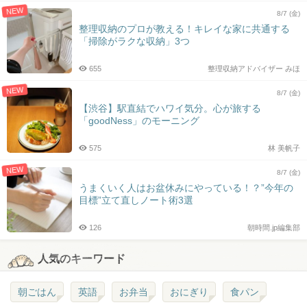
NEW
8/7 (金)
整理収納のプロが教える！キレイな家に共通する
「掃除がラクな収納」3つ
655
整理収納アドバイザー みほ
NEW
8/7 (金)
【渋谷】駅直結でハワイ気分。心が旅する
「goodNess」のモーニング
575
林 美帆子
NEW
8/7 (金)
うまくいく人はお盆休みにやっている！？”今年の
目標”立て直しノート術3選
126
朝時間.jp編集部
人気のキーワード
朝ごはん
英語
お弁当
おにぎり
食パン