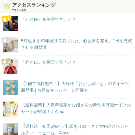
アクセスランキング
7/30
〜
8/5
「バス停」を英語で言うと？
5時起きを30年続けて気づいた。心と体を整え、1日を充実
させる朝習慣
「静かに」を英語で言うと？
【2個で送料無料！】大好評「おかしめいと」のスイーツ
新登場 | お得なキャンペーン開催中
【送料無料】人気料理家かな姐さんの新刊＆万能ナイフの
セットが登場！｜Aima
【送料込・初回5%オフ】訳ありおトク！大好評スペシャ
ルティコーヒー豆｜Aima