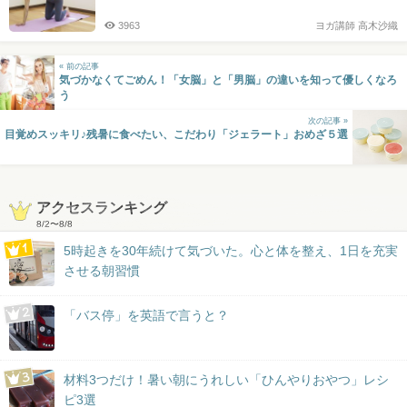
3963
ヨガ講師 高木沙織
« 前の記事
気づかなくてごめん！「女脳」と「男脳」の違いを知って優しくなろ
う
次の記事 »
目覚めスッキリ♪残暑に食べたい、こだわり「ジェラート」おめざ５選
アクセスランキング
8/2
〜
8/8
5時起きを30年続けて気づいた。心と体を整え、1日を充実
させる朝習慣
「バス停」を英語で言うと？
材料3つだけ！暑い朝にうれしい「ひんやりおやつ」レシ
ピ3選