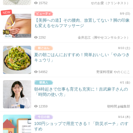
15752
せのお愛（クリンネスト）
NEW
8/9 (日)
【美脚への道】その腰肉、放置してない？脚の印象
も変えるセルフマッサージ
BLOG
2292
金井志江（脚やせコンサルタント）
8/10 (土)
夏の朝ごはんにおすすめ！簡単おいしい「やみつき
キュウリ」
54952
野菜料理家 やのくにこ
4/1 (金)
朝4時起きで仕事も育児も充実に！吉武麻子さんの
「時間の使い方」
12359
朝時間.jp編集部
9/14 (木)
100円ショップで用意できる！「防災ポーチ」のす
すめ