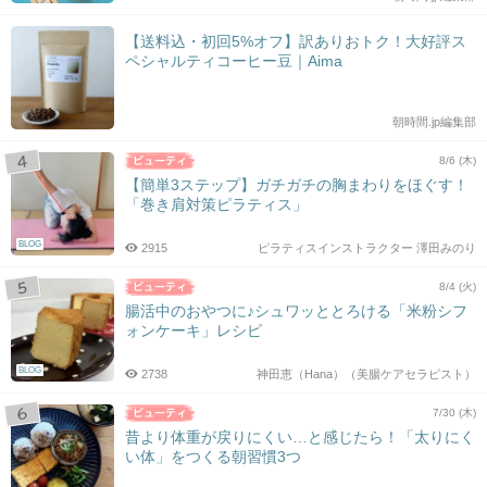
【送料込・初回5%オフ】訳ありおトク！大好評ス
ペシャルティコーヒー豆｜Aima
朝時間.jp編集部
8/6 (木)
【簡単3ステップ】ガチガチの胸まわりをほぐす！
「巻き肩対策ピラティス」
BLOG
2915
ピラティスインストラクター 澤田みのり
8/4 (火)
腸活中のおやつに♪シュワッととろける「米粉シフ
ォンケーキ」レシピ
BLOG
2738
神田恵（Hana）（美腸ケアセラピスト）
7/30 (木)
昔より体重が戻りにくい…と感じたら！「太りにく
い体」をつくる朝習慣3つ