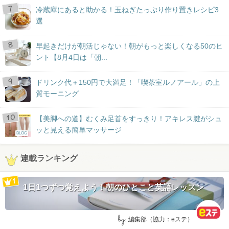
冷蔵庫にあると助かる！玉ねぎたっぷり作り置きレシピ3
選
早起きだけが朝活じゃない！朝がもっと楽しくなる50のヒ
ント【8月4日は「朝...
ドリンク代＋150円で大満足！「喫茶室ルノアール」の上
質モーニング
【美脚への道】むくみ足首をすっきり！アキレス腱がシュ
ッと見える簡単マッサージ
BLOG
連載ランキング
1日1つずつ覚えよう！朝のひとこと英語レッスン
by:
編集部（協力：eステ）