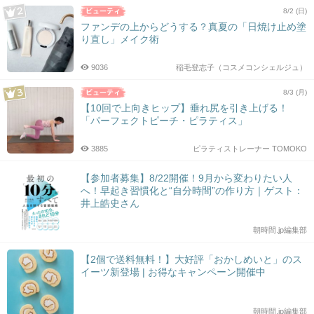
8/2 (日)
ファンデの上からどうする？真夏の「日焼け止め塗
り直し」メイク術
9036
稲毛登志子（コスメコンシェルジュ）
8/3 (月)
【10回で上向きヒップ】垂れ尻を引き上げる！
「パーフェクトピーチ・ピラティス」
3885
ピラティストレーナー TOMOKO
【参加者募集】8/22開催！9月から変わりたい人
へ！早起き習慣化と“自分時間”の作り方｜ゲスト：
井上皓史さん
朝時間.jp編集部
【2個で送料無料！】大好評「おかしめいと」のス
イーツ新登場 | お得なキャンペーン開催中
朝時間.jp編集部