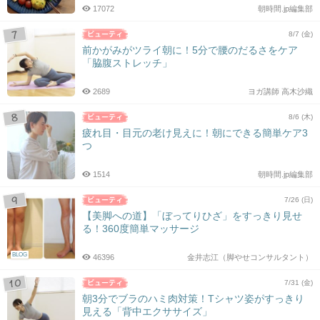
17072
朝時間.jp編集部
8/7 (金)
前かがみがツライ朝に！5分で腰のだるさをケア
「脇腹ストレッチ」
2689
ヨガ講師 高木沙織
8/6 (木)
疲れ目・目元の老け見えに！朝にできる簡単ケア3
つ
1514
朝時間.jp編集部
7/26 (日)
【美脚への道】「ぼってりひざ」をすっきり見せ
る！360度簡単マッサージ
BLOG
46396
金井志江（脚やせコンサルタント）
7/31 (金)
朝3分でブラのハミ肉対策！Tシャツ姿がすっきり
見える「背中エクササイズ」