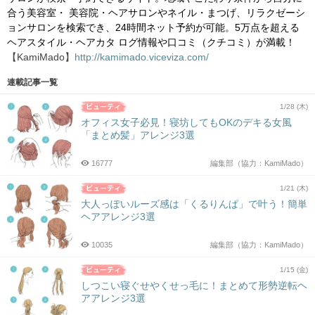
合う美容室・ 美容院・ヘアサロンやネイル・まつげ、リラクゼーシ
ョンサロンを
検索でき、24時間ネット予約が可能。5万点を超える
ヘアスタイル・
ヘアカタ ログ情報や口コミ（クチコミ）が満載！
【KamiMado】
http://kamimado.viceviza.com/
連載記事一覧
1/28 (木)
オフィス女子必見！寝坊してもOKのデキる女風
「まとめ髪」アレンジ3選
16777
編集部（協力：KamiMado）
1/21 (木)
大人っぽいルーズ感は「くるりんぱ」で叶う！簡単
ヘアアレンジ3選
10035
編集部（協力：KamiMado）
1/15 (金)
しつこい寝ぐせやくせっ毛に！まとめて形勢逆転ヘ
アアレンジ3選