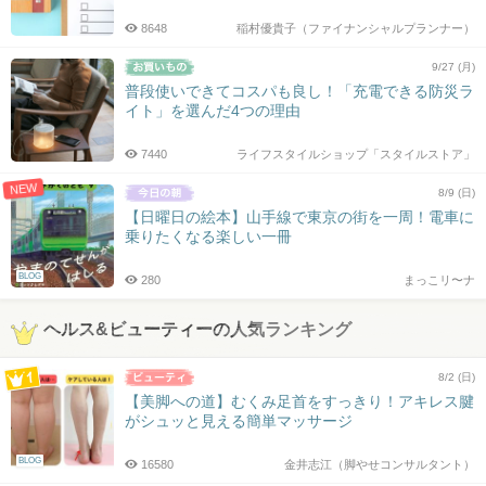
8648
稲村優貴子（ファイナンシャルプランナー）
9/27 (月)
普段使いできてコスパも良し！「充電できる防災ラ
イト」を選んだ4つの理由
7440
ライフスタイルショップ「スタイルストア」
NEW
8/9 (日)
【日曜日の絵本】山手線で東京の街を一周！電車に
乗りたくなる楽しい一冊
BLOG
280
まっこリ〜ナ
ヘルス&ビューティーの人気ランキング
8/2 (日)
【美脚への道】むくみ足首をすっきり！アキレス腱
がシュッと見える簡単マッサージ
BLOG
16580
金井志江（脚やせコンサルタント）