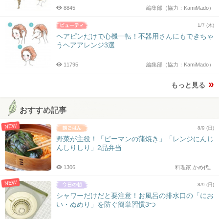
8845
編集部（協力：KamiMado）
1/7 (木)
ヘアピンだけで心機一転！不器用さんにもできちゃ
うヘアアレンジ3選
11795
編集部（協力：KamiMado）
もっと見る
おすすめ記事
NEW
8/9 (日)
野菜が主役！「ピーマンの蒲焼き」「レンジにんじ
んしりしり」2品弁当
1306
料理家 かめ代。
NEW
8/9 (日)
シャワーだけだと要注意！お風呂の排水口の「にお
い・ぬめり」を防ぐ簡単習慣3つ