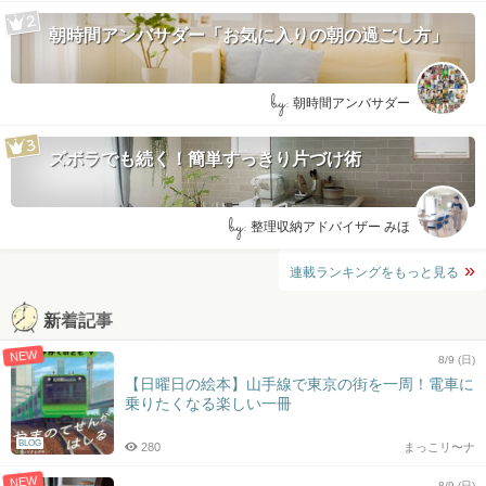
朝時間アンバサダー「お気に入りの朝の過ごし方」
by:
朝時間アンバサダー
ズボラでも続く！簡単すっきり片づけ術
by:
整理収納アドバイザー みほ
連載ランキングをもっと見る
新着記事
NEW
8/9 (日)
【日曜日の絵本】山手線で東京の街を一周！電車に
乗りたくなる楽しい一冊
BLOG
280
まっこリ〜ナ
NEW
8/9 (日)