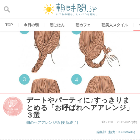
Skip
to
content
TOP
今日の朝
朝ごはん
朝カフェ
朝美人スタイル
デートやパーティに♪すっきりま
とめる「お呼ばれヘアアレンジ」
３選
朝のヘアアレンジ術 [更新終了]
9120
2015/8/27(木)
編集部（協力：KamiMado）