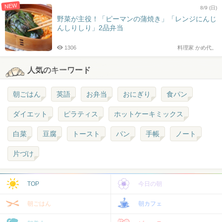
NEW
8/9 (日)
野菜が主役！「ピーマンの蒲焼き」「レンジにんじ
んしりしり」2品弁当
1306
料理家 かめ代。
人気のキーワード
朝ごはん
英語
お弁当
おにぎり
食パン
ダイエット
ピラティス
ホットケーキミックス
白菜
豆腐
トースト
パン
手帳
ノート
片づけ
TOP
今日の朝
朝ごはん
朝カフェ