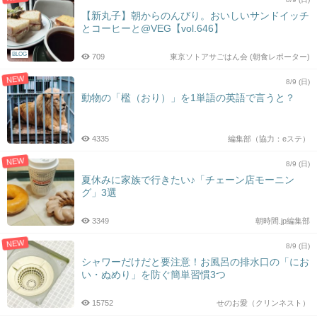
【新丸子】朝からのんびり。おいしいサンドイッチ
とコーヒーと@VEG【vol.646】
BLOG
709
東京ソトアサごはん会 (朝食レポーター)
NEW
8/9 (日)
動物の「檻（おり）」を1単語の英語で言うと？
4335
編集部（協力：eステ）
NEW
8/9 (日)
夏休みに家族で行きたい♪「チェーン店モーニン
グ」3選
3349
朝時間.jp編集部
NEW
8/9 (日)
シャワーだけだと要注意！お風呂の排水口の「にお
い・ぬめり」を防ぐ簡単習慣3つ
15752
せのお愛（クリンネスト）