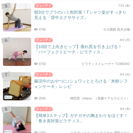
7/31 (金)
朝3分でブラのハミ肉対策！Tシャツ姿がすっきり
見える「背中エクササイズ」
3790
ヨガ講師 高木沙織
8/3 (月)
【10回で上向きヒップ】垂れ尻を引き上げる！
「パーフェクトピーチ・ピラティス」
3730
ピラティストレーナー TOMOKO
8/4 (火)
腸活中のおやつに♪シュワッととろける「米粉シフ
ォンケーキ」レシピ
BLOG
2595
神田恵（Hana）（美腸ケアセラピスト）
8/6 (木)
【簡単3ステップ】ガチガチの胸まわりをほぐす！
「巻き肩対策ピラティス」
BLOG
2330
ピラティスインストラクター 澤田みのり