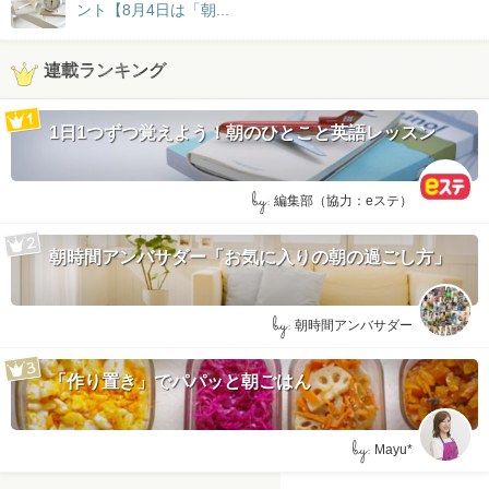
ント【8月4日は「朝...
連載ランキング
1日1つずつ覚えよう！朝のひとこと英語レッスン
by:
編集部（協力：eステ）
朝時間アンバサダー「お気に入りの朝の過ごし方」
by:
朝時間アンバサダー
「作り置き」でパパッと朝ごはん
by:
Mayu*