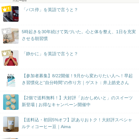
7/31
〜
8/6
「バス停」を英語で言うと？
5時起きを30年続けて気づいた。心と体を整え、1日を充実
させる朝習慣
「静かに」を英語で言うと？
【参加者募集】8/22開催！9月から変わりたい人へ！早起
き習慣化と“自分時間”の作り方｜ゲスト：井上皓史さん
【2個で送料無料！】大好評「おかしめいと」のスイーツ
新登場 | お得なキャンペーン開催中
【送料込・初回5%オフ】訳ありおトク！大好評スペシャ
ルティコーヒー豆｜Aima