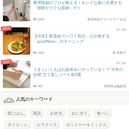
整理収納のプロが教える！キレイな家に共通する
「掃除がラクな収納」3つ
6293
整理収納アドバイザー みほ
NEW
8/7 (金)
【渋谷】駅直結でハワイ気分。心が旅する
「goodNess」のモーニング
1662
林 美帆子
NEW
8/7 (金)
うまくいく人はお盆休みにやっている！？”今年の
目標”立て直しノート術3選
360
朝時間.jp編集部
人気のキーワード
朝ごはん
英語
お弁当
おにぎり
食パン
ダイエット
ピラティス
ホットケーキミックス