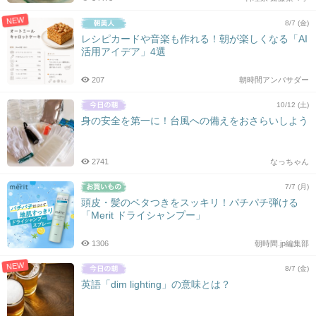
NEW
8/7 (金)
レシピカードや音楽も作れる！朝が楽しくなる「AI
活用アイデア」4選
207
朝時間アンバサダー
10/12 (土)
身の安全を第一に！台風への備えをおさらいしよう
2741
なっちゃん
7/7 (月)
頭皮・髪のベタつきをスッキリ！パチパチ弾ける
「Merit ドライシャンプー」
1306
朝時間.jp編集部
NEW
8/7 (金)
英語「dim lighting」の意味とは？