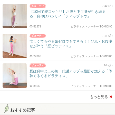
7/20 (月)
【10回で即スッキリ】お腹と下半身が引き締ま
る！背伸びバンザイ「ティップトウ」
51379
ピラティストレーナー TOMOKO
7/13 (月)
忙しくてもやる気ゼロでもできる！くびれ・お腹痩
せが叶う『壁ピラティス』
24365
ピラティストレーナー TOMOKO
7/6 (月)
夏は背中と二の腕！代謝アップ＆脂肪が燃える「体
幹ぐるぐるピラティス」
3166
ピラティストレーナー TOMOKO
もっと見る
おすすめ記事