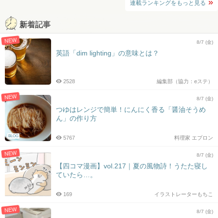
連載ランキングをもっと見る
新着記事
NEW
8/7 (金)
英語「dim lighting」の意味とは？
2528
編集部（協力：eステ）
NEW
8/7 (金)
つゆはレンジで簡単！にんにく香る「醤油そうめ
ん」の作り方
BLOG
5767
料理家 エプロン
NEW
8/7 (金)
【四コマ漫画】vol.217｜夏の風物詩！うたた寝し
ていたら…。
169
イラストレーターもちこ
NEW
8/7 (金)