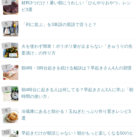
材料3つだけ！暑い朝にうれしい「ひんやりおやつ」レシ
ピ3選
「列に並ぶ」を3単語の英語で言うと？
火を使わず簡単！ポリポリ箸が止まらない「きゅうりの生
姜漬け」の作り方
BLOG
朝4時・5時台起きを続ける秘訣は？早起きさん4人の習慣
朝4時台に起きる人は何してる？早起きさん3人に学ぶ「朝
時間の使い方」
冷蔵庫にあると助かる！玉ねぎたっぷり作り置きレシピ3
選
早起きだけが朝活じゃない！朝がもっと楽しくなる50のヒ