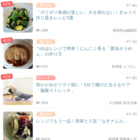
NEW
8/7 (金)
「ポリポリ食感が楽しい」火を使わない！きゅうり
作り置きレシピ3選
1995
朝時間.jp編集部
NEW
8/7 (金)
つゆはレンジで簡単！にんにく香る「醤油そうめ
ん」の作り方
BLOG
5767
料理家 エプロン
NEW
8/7 (金)
前かがみがツライ朝に！5分で腰のだるさをケア
「脇腹ストレッチ」
1854
ヨガ講師 高木沙織
8/3 (月)
レンジでもう一品！簡単とろ旨「なすナムル」
34478
料理家 齋藤菜々子