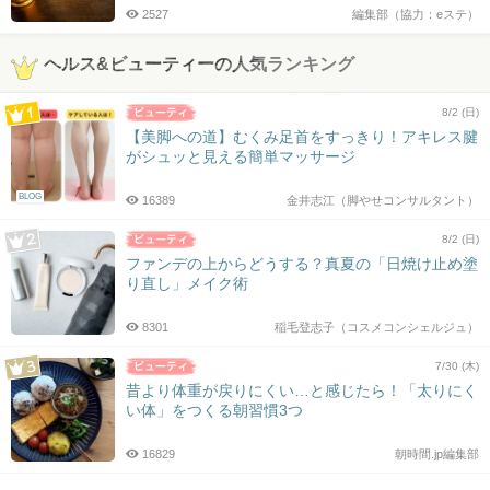
2527
編集部（協力：eステ）
ヘルス&ビューティーの人気ランキング
8/2 (日)
【美脚への道】むくみ足首をすっきり！アキレス腱
がシュッと見える簡単マッサージ
BLOG
16389
金井志江（脚やせコンサルタント）
8/2 (日)
ファンデの上からどうする？真夏の「日焼け止め塗
り直し」メイク術
8301
稲毛登志子（コスメコンシェルジュ）
7/30 (木)
昔より体重が戻りにくい…と感じたら！「太りにく
い体」をつくる朝習慣3つ
16829
朝時間.jp編集部