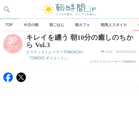
Skip
to
content
TOP
今日の朝
朝ごはん
朝カフェ
朝美人スタイル
キレイを纏う 朝10分の癒しのちか
ら Vol.3
ピラティストレーナーTOMOKOの
4312
2015/6/15(月)
「TOMO式-ダイエット♪」
ピラティストレーナー TOMOKO