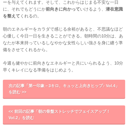
ーを与えてくれます。そして、これからはじまる不安な一日
に、それでもどうにか
前向きに向かって
いけるよう、
潜在意識
を整えて
くれるの。
朝のエネルギーをカラダで感じる余裕があると、不思議なほど
心優しく今日一日を生きることができる。朝時間の10分は、あ
なたが本来持っているしなやかな女性らしい強さを身に纏う準
備をさせてくれるから。
今週も健やかに前向きなエネルギーと共にいられるよう、10分
早くキレイになる準備をはじめよう。
次の記事「第一印象－3キロ、キュッと上向きヒップ♪ Vol.4」
を読む >>
<< 前回の記事「朝の骨盤ストレッチでフェイスアップ！
Vol.2」を読む