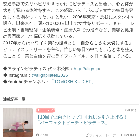
交通事故でのリハビリをきっかけにピラティスと出会い、心と体が
大きく変わる体験をする。この経験から「がんばる女性の毎日を豊
かにする場をつくりたい」と思い、2006年東京・渋谷にスタジオを
設立。以来20年、延べ10,000人以上の女性をサポート。また、テレ
ビ出演・書籍監修・企業研修・産婦人科での指導など、美容と健康
の専門家として幅広く活動している。
2017年からはハワイを第2の拠点とし
「自分らしさを大切にする」
ピラティスリトリートを主催。忙しい毎日の中でも、心と体を整え
ることで「美と自信を育むライフスタイル」を日々発信している。
◆アラインピラティス 代々木公園：
http://align.jp
/
◆Instagram：
@alignpilates2025
◆Youtubeチャンネル：
「TOMOSHIKI- DIET」
連載記事一覧
8/3 (月)
【10回で上向きヒップ】垂れ尻を引き上げる！
「パーフェクトピーチ・ピラティス」
3730
ピラティストレーナー TOMOKO