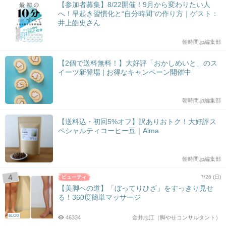
【参加者募集】8/22開催！9月から変わりたい人
へ！早起き習慣化と“自分時間”の作り方｜ゲスト：
井上皓史さん
朝時間.jp編集部
【2個で送料無料！】大好評「おかしめいと」のス
イーツ新登場 | お得なキャンペーン開催中
朝時間.jp編集部
【送料込・初回5%オフ】訳ありおトク！大好評ス
ペシャルティコーヒー豆｜Aima
朝時間.jp編集部
7/26 (日)
【美脚への道】「ぼってりひざ」をすっきり見せ
る！360度簡単マッサージ
BLOG
46334
金井志江（脚やせコンサルタント）