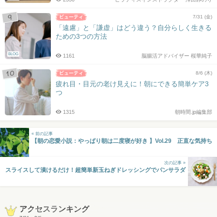
7/31 (金)
「遠慮」と「謙虚」はどう違う？自分らしく生きる
ための3つの方法
BLOG
1161
脳腸活アドバイザー 桜華純子
8/6 (木)
疲れ目・目元の老け見えに！朝にできる簡単ケア3
つ
1315
朝時間.jp編集部
« 前の記事
【朝の恋愛小説：やっぱり朝は二度寝が好き 】Vol.29 正直な気持ち
次の記事 »
スライスして漬けるだけ！超簡単新玉ねぎドレッシングでパンサラダ
アクセスランキング