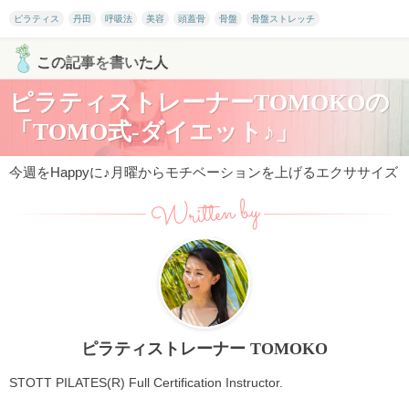
ピラティス
丹田
呼吸法
美容
頭蓋骨
骨盤
骨盤ストレッチ
この記事を書いた人
ピラティストレーナーTOMOKOの
「TOMO式-ダイエット♪」
今週をHappyに♪月曜からモチベーションを上げるエクササイズ
Written by
ピラティストレーナー TOMOKO
STOTT PILATES(R) Full Certification Instructor.