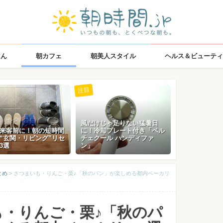
はん
朝カフェ
朝美人スタイル
ヘルス＆ビューティ
注目
風だけじゃ足りない猛暑日
来客前に！朝の短時間
に！冷却プレート付き「ペル
“玄関・リビング”リセ
チェクール ハンディファ
3選
ン」
とめ
>
さつまいも・りんご・栗♪「秋のパン」が楽しめる都内ベーカリ
も・りんご・栗♪「秋のパ