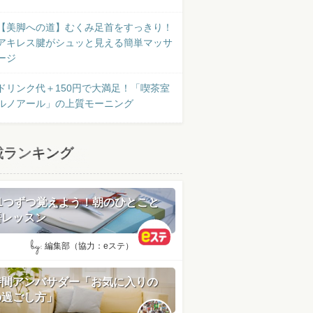
【美脚への道】むくみ足首をすっきり！
アキレス腱がシュッと見える簡単マッサ
ージ
ドリンク代＋150円で大満足！「喫茶室
ルノアール」の上質モーニング
載ランキング
日1つずつ覚えよう！朝のひとこと
語レッスン
by:
編集部（協力：eステ）
時間アンバサダー「お気に入りの
の過ごし方」