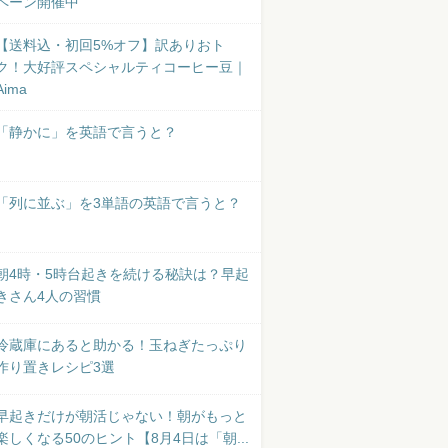
ペーン開催中
【送料込・初回5%オフ】訳ありおト
ク！大好評スペシャルティコーヒー豆｜
Aima
「静かに」を英語で言うと？
「列に並ぶ」を3単語の英語で言うと？
朝4時・5時台起きを続ける秘訣は？早起
きさん4人の習慣
冷蔵庫にあると助かる！玉ねぎたっぷり
作り置きレシピ3選
早起きだけが朝活じゃない！朝がもっと
楽しくなる50のヒント【8月4日は「朝...