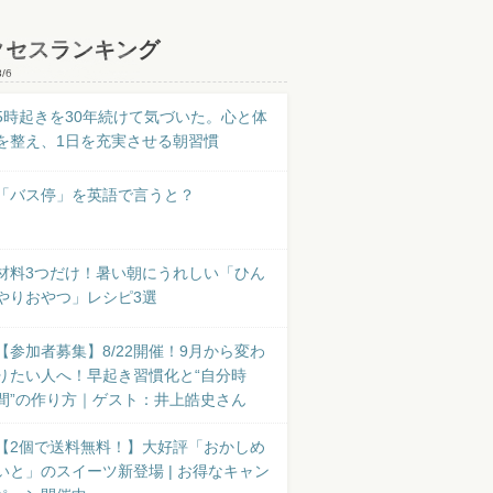
クセスランキング
8/6
5時起きを30年続けて気づいた。心と体
を整え、1日を充実させる朝習慣
「バス停」を英語で言うと？
材料3つだけ！暑い朝にうれしい「ひん
やりおやつ」レシピ3選
【参加者募集】8/22開催！9月から変わ
りたい人へ！早起き習慣化と“自分時
間”の作り方｜ゲスト：井上皓史さん
【2個で送料無料！】大好評「おかしめ
いと」のスイーツ新登場 | お得なキャン