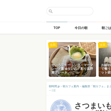
TOP
今日の朝
朝ご
Skip
注目
注目
to
content
せいろでモーニング！マーマ
お盆の
レード醤油タレの「彩り温野
で整う
菜プレート」
ット術
朝時間.jp
>
朝カフェ案内
>
編集部「朝カフェ」ま
ー3選
さつまい