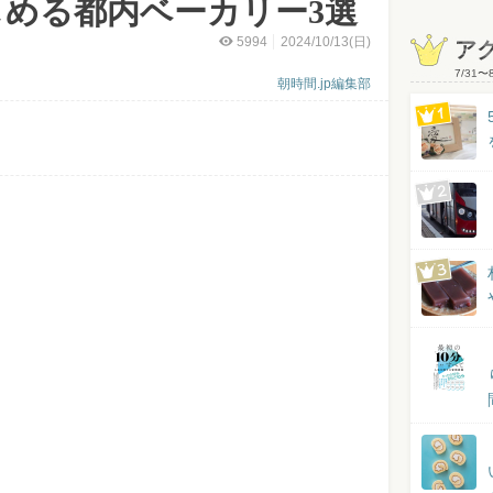
しめる都内ベーカリー3選
5994
2024/10/13(日)
ア
7/31
〜
朝時間.jp編集部