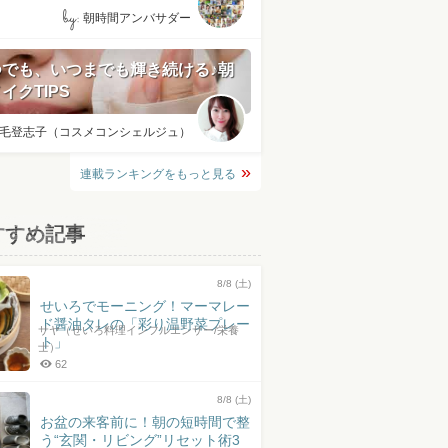
by:
朝時間アンバサダー
つでも、いつまでも輝き続ける♪朝
イクTIPS
毛登志子（コスメコンシェルジュ）
連載ランキングをもっと見る
すすめ記事
8/8 (土)
せいろでモーニング！マーマレー
ド醤油タレの「彩り温野菜プレー
サヤ（せいろ料理インフルエンサー/栄養
ト」
士）
62
8/8 (土)
お盆の来客前に！朝の短時間で整
う“玄関・リビング”リセット術3