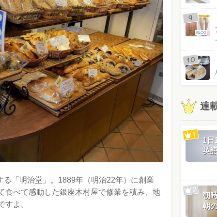
BLOG
連
1
英
する「明治堂」。1889年（明治22年）に創業
て食べて感動した銀座木村屋で修業を積み、地
朝
ですよ。
朝