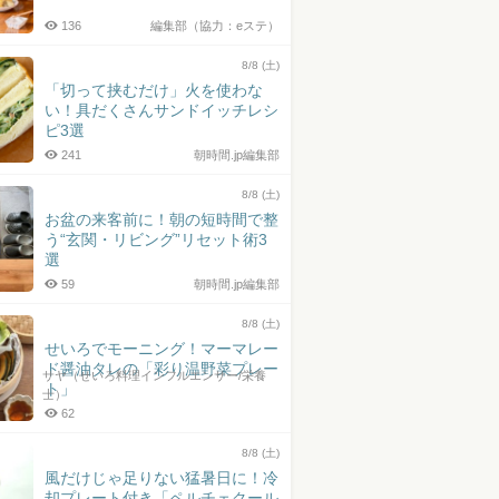
136
編集部（協力：eステ）
8/8 (土)
「切って挟むだけ」火を使わな
い！具だくさんサンドイッチレシ
ピ3選
241
朝時間.jp編集部
8/8 (土)
お盆の来客前に！朝の短時間で整
う“玄関・リビング”リセット術3
選
59
朝時間.jp編集部
8/8 (土)
せいろでモーニング！マーマレー
ド醤油タレの「彩り温野菜プレー
サヤ（せいろ料理インフルエンサー/栄養
ト」
士）
62
8/8 (土)
風だけじゃ足りない猛暑日に！冷
却プレート付き「ペルチェクール