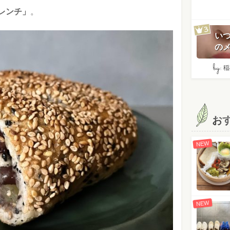
レンチ」
。
い
のメ
by:
稲
お
NEW
NEW