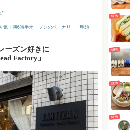
o/
NEW
人気！朝6時半オープンのベーカリー「明治
レーズン好きに
NEW
ad Factory」
NEW
NEW