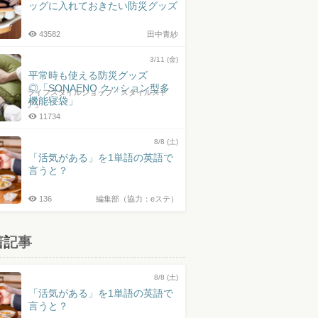
ッグに入れておきたい防災グッズ
43582
田中青紗
3/11 (金)
平常時も使える防災グッズ
◎「SONAENO クッション型多
ライフスタイルショップ「スタイルスト
機能寝袋」
ア」
11734
8/8 (土)
「活気がある」を1単語の英語で
言うと？
136
編集部（協力：eステ）
着記事
8/8 (土)
「活気がある」を1単語の英語で
言うと？