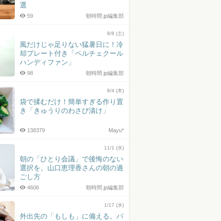
選
59
朝時間.jp編集部
8/8 (土)
風だけじゃ足りない猛暑日に！冷
却プレート付き「ペルチェクール
ハンディファン」
98
朝時間.jp編集部
8/4 (木)
袋で揉むだけ！簡単すぎる作り置
き「きゅうりのわさび漬け」
138379
Mayu*
11/1 (水)
朝の「ひとり会議」で後悔のない
選択を。山口恵理香さんの朝の過
ごし方
4606
朝時間.jp編集部
1/17 (水)
外出先の「もしも」に備える。バ