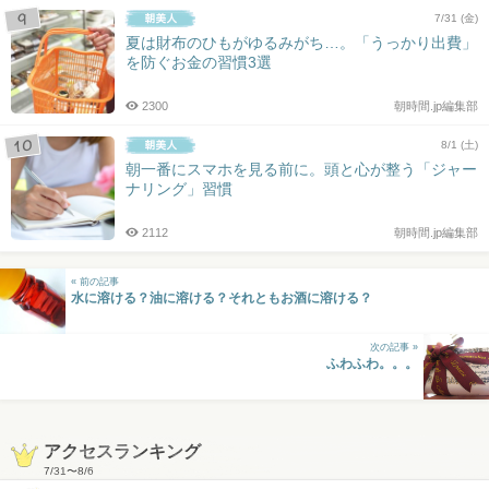
7/31 (金)
夏は財布のひもがゆるみがち…。「うっかり出費」
を防ぐお金の習慣3選
2300
朝時間.jp編集部
8/1 (土)
朝一番にスマホを見る前に。頭と心が整う「ジャー
ナリング」習慣
2112
朝時間.jp編集部
« 前の記事
水に溶ける？油に溶ける？それともお酒に溶ける？
次の記事 »
ふわふわ。。。
アクセスランキング
7/31
〜
8/6