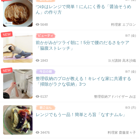
つゆはレンジで簡単！にんにく香る「醤油そうめ
ん」の作り方
BLOG
5648
料理家 エプロン
NEW
8/7 (金)
前かがみがツライ朝に！5分で腰のだるさをケア
「脇腹ストレッチ」
1843
ヨガ講師 高木沙織
NEW
8/7 (金)
整理収納のプロが教える！キレイな家に共通する
「掃除がラクな収納」3つ
6137
整理収納アドバイザー みほ
8/3 (月)
レンジでもう一品！簡単とろ旨「なすナムル」
34476
料理家 齋藤菜々子