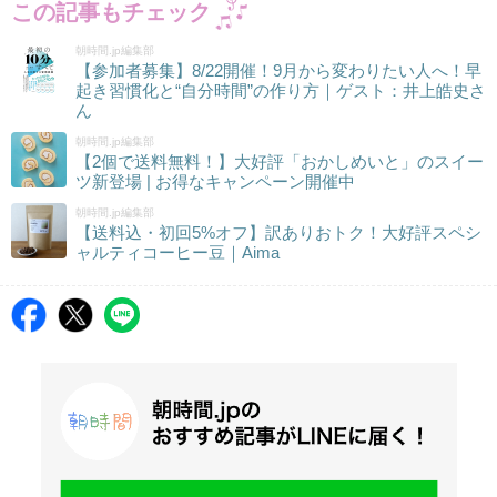
この記事もチェック
朝時間.jp編集部
【参加者募集】8/22開催！9月から変わりたい人へ！早
起き習慣化と“自分時間”の作り方｜ゲスト：井上皓史さ
ん
朝時間.jp編集部
【2個で送料無料！】大好評「おかしめいと」のスイー
ツ新登場 | お得なキャンペーン開催中
朝時間.jp編集部
【送料込・初回5%オフ】訳ありおトク！大好評スペシ
ャルティコーヒー豆｜Aima