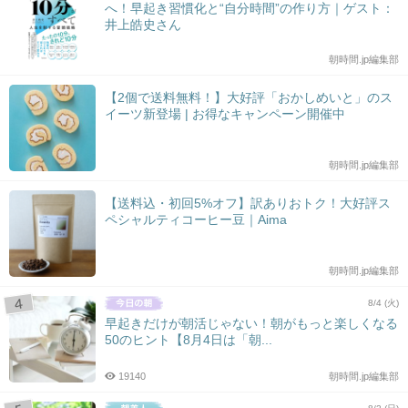
へ！早起き習慣化と“自分時間”の作り方｜ゲスト：
井上皓史さん
朝時間.jp編集部
【2個で送料無料！】大好評「おかしめいと」のス
イーツ新登場 | お得なキャンペーン開催中
朝時間.jp編集部
【送料込・初回5%オフ】訳ありおトク！大好評ス
ペシャルティコーヒー豆｜Aima
朝時間.jp編集部
8/4 (火)
早起きだけが朝活じゃない！朝がもっと楽しくなる
50のヒント【8月4日は「朝...
19140
朝時間.jp編集部