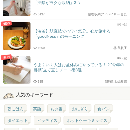
「掃除がラクな収納」3つ
6137
整理収納アドバイザー みほ
NEW
8/7 (金)
【渋谷】駅直結でハワイ気分。心が旅する
「goodNess」のモーニング
1650
林 美帆子
NEW
8/7 (金)
うまくいく人はお盆休みにやっている！？”今年の
目標”立て直しノート術3選
335
朝時間.jp編集部
人気のキーワード
朝ごはん
英語
お弁当
おにぎり
食パン
ダイエット
ピラティス
ホットケーキミックス