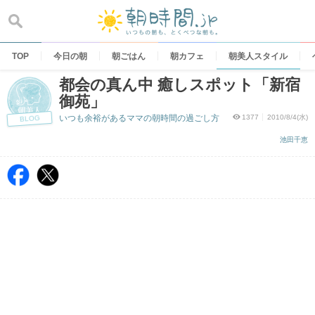
Skip
to
content
TOP
今日の朝
朝ごはん
朝カフェ
朝美人スタイル
都会の真ん中 癒しスポット「新宿
御苑」
いつも余裕があるママの朝時間の過ごし方
1377
2010/8/4(水)
BLOG
池田千恵