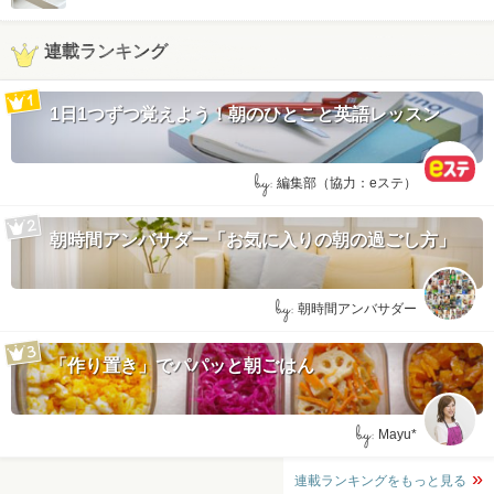
連載ランキング
1日1つずつ覚えよう！朝のひとこと英語レッスン
by:
編集部（協力：eステ）
朝時間アンバサダー「お気に入りの朝の過ごし方」
by:
朝時間アンバサダー
「作り置き」でパパッと朝ごはん
by:
Mayu*
連載ランキングをもっと見る