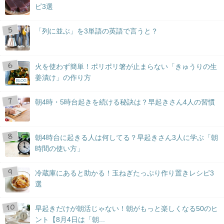
ピ3選
「列に並ぶ」を3単語の英語で言うと？
火を使わず簡単！ポリポリ箸が止まらない「きゅうりの生
姜漬け」の作り方
BLOG
朝4時・5時台起きを続ける秘訣は？早起きさん4人の習慣
朝4時台に起きる人は何してる？早起きさん3人に学ぶ「朝
時間の使い方」
冷蔵庫にあると助かる！玉ねぎたっぷり作り置きレシピ3
選
早起きだけが朝活じゃない！朝がもっと楽しくなる50のヒ
ント【8月4日は「朝...