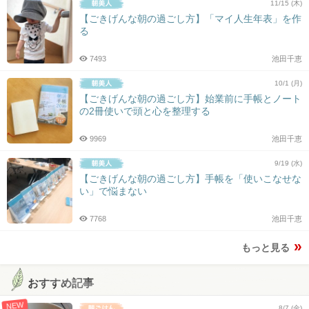
11/15 (木)
【ごきげんな朝の過ごし方】「マイ人生年表」を作
る
7493
池田千恵
10/1 (月)
【ごきげんな朝の過ごし方】始業前に手帳とノート
の2冊使いで頭と心を整理する
9969
池田千恵
9/19 (水)
【ごきげんな朝の過ごし方】手帳を「使いこなせな
い」で悩まない
7768
池田千恵
もっと見る
おすすめ記事
NEW
8/7 (金)