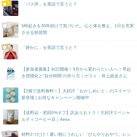
「バス停」を英語で言うと？
5時起きを30年続けて気づいた。心と体を整え、1日を充実
させる朝習慣
「静かに」を英語で言うと？
【参加者募集】8/22開催！9月から変わりたい人へ！早起
き習慣化と“自分時間”の作り方｜ゲスト：井上皓史さん
【2個で送料無料！】大好評「おかしめいと」のスイーツ
新登場 | お得なキャンペーン開催中
【送料込・初回5%オフ】訳ありおトク！大好評スペシャ
ルティコーヒー豆｜Aima
材料3つだけ！暑い朝にうれしい「ひんやりおやつ」レシ