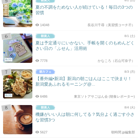
8/2 (日)
夏の不調をためない人が続けている！毎日の3つの
習慣
14048
長谷川千尋（美習慣コーチ🄬）
8/1 (土)
夏は予定通りにいかない。手帳を開くのもめんどく
さい日の「ふせん」活用術
BLOG
7778
かなころ（石山可奈子）
8/3 (月)
【番外編•新潟】新潟の朝ごはんはここで決まり！
新潟愛あふれるモーニング@...
BLOG
6486
東京ソトアサごはん会 (朝食レポーター)
8/4 (火)
機嫌がいい人は朝に何してる？気分よく過ごす小さ
な習慣3つ
5627
朝時間.jp編集部