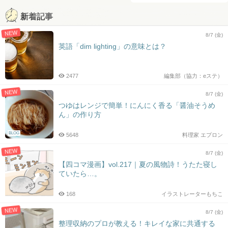
新着記事
NEW
8/7 (金)
英語「dim lighting」の意味とは？
2477
編集部（協力：eステ）
NEW
8/7 (金)
つゆはレンジで簡単！にんにく香る「醤油そうめ
ん」の作り方
BLOG
5648
料理家 エプロン
NEW
8/7 (金)
【四コマ漫画】vol.217｜夏の風物詩！うたた寝し
ていたら…。
168
イラストレーターもちこ
NEW
8/7 (金)
整理収納のプロが教える！キレイな家に共通する