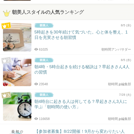
朝美人スタイルの人気ランキング
8/5 (水)
5時起きを30年続けて気づいた。心と体を整え、1
日を充実させる朝習慣
61025
朝時間アンバサダー
8/5 (水)
朝4時・5時台起きを続ける秘訣は？早起きさん4人
の習慣
23548
朝時間.jp編集部
7/28 (火)
朝4時台に起きる人は何してる？早起きさん3人に
学ぶ「朝時間の使い方」
116658
朝時間.jp編集部
【参加者募集】8/22開催！9月から変わりたい人