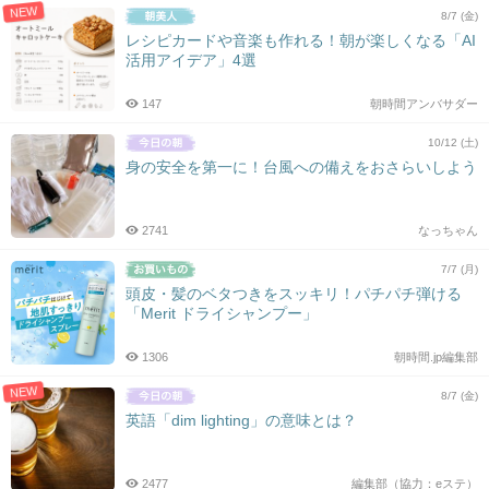
NEW
8/7 (金)
レシピカードや音楽も作れる！朝が楽しくなる「AI
活用アイデア」4選
147
朝時間アンバサダー
10/12 (土)
身の安全を第一に！台風への備えをおさらいしよう
2741
なっちゃん
7/7 (月)
頭皮・髪のベタつきをスッキリ！パチパチ弾ける
「Merit ドライシャンプー」
1306
朝時間.jp編集部
NEW
8/7 (金)
英語「dim lighting」の意味とは？
2477
編集部（協力：eステ）