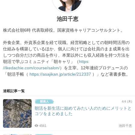
池田千恵
株式会社朝6時 代表取締役。国家資格キャリアコンサルタント。
外食企業、外資系企業を経て現職。経営戦略としての朝時間活用の
仕組みを構築しているほか、個人に向けては会社員のまま成果を出
しつつ自分だけの商品を作り、本業以外にも収入経路を持つ方法を
朝活で学ぶコミュニティ「朝キャリ」（
https:
//ikedachie.com/course/salon/
）
を主宰。12年連続プロデュースの
「朝活手帳（
https://asajikan.jp/article/212337
）」など著書多数。
連載記事一覧
4/4 (木)
朝活を新生活に始めてみたい人のためにメリットと
コツをまとめました
4561
池田千恵