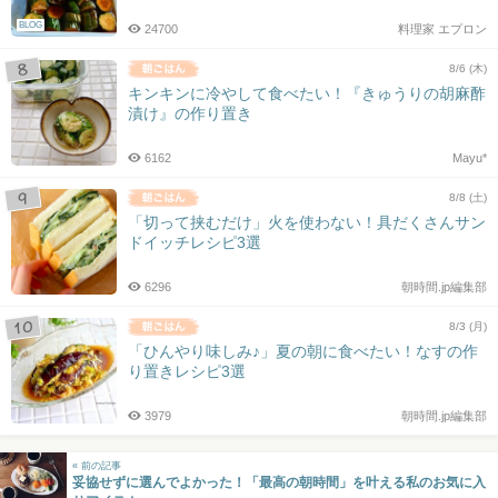
BLOG
24700
料理家 エプロン
8/6 (木)
キンキンに冷やして食べたい！『きゅうりの胡麻酢
漬け』の作り置き
6162
Mayu*
8/8 (土)
「切って挟むだけ」火を使わない！具だくさんサン
ドイッチレシピ3選
6296
朝時間.jp編集部
8/3 (月)
「ひんやり味しみ♪」夏の朝に食べたい！なすの作
り置きレシピ3選
3979
朝時間.jp編集部
« 前の記事
妥協せずに選んでよかった！「最高の朝時間」を叶える私のお気に入