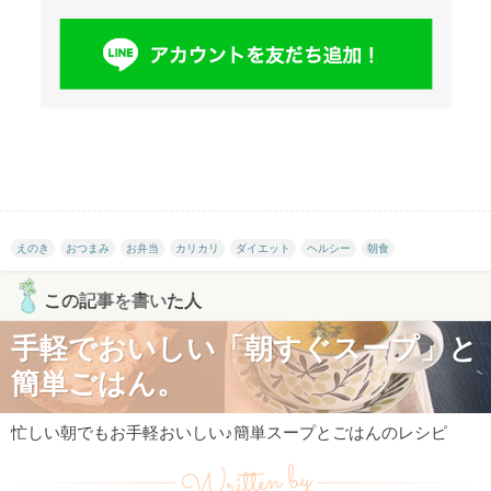
えのき
おつまみ
お弁当
カリカリ
ダイエット
ヘルシー
朝食
この記事を書いた人
手軽でおいしい「朝すぐスープ」と
簡単ごはん。
忙しい朝でもお手軽おいしい♪簡単スープとごはんのレシピ
Written by