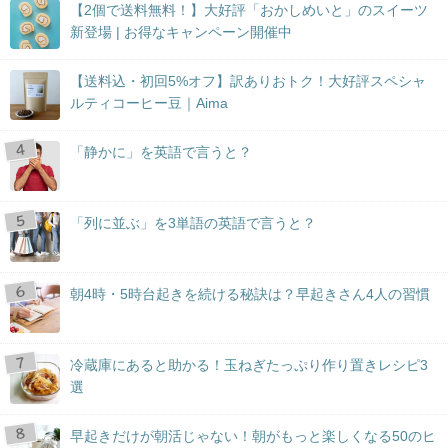
【2個で送料無料！】大好評「おかしめいと」のスイーツ
新登場 | お得なキャンペーン開催中
【送料込・初回5%オフ】訳ありおトク！大好評スペシャ
ルティコーヒー豆｜Aima
「静かに」を英語で言うと？
「列に並ぶ」を3単語の英語で言うと？
朝4時・5時台起きを続ける秘訣は？早起きさん4人の習慣
冷蔵庫にあると助かる！玉ねぎたっぷり作り置きレシピ3
選
早起きだけが朝活じゃない！朝がもっと楽しくなる50のヒ