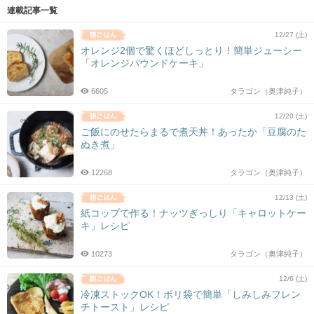
連載記事一覧
12/27 (土)
オレンジ2個で驚くほどしっとり！簡単ジューシー
「オレンジパウンドケーキ」
6605
タラゴン（奥津純子）
12/20 (土)
ご飯にのせたらまるで煮天丼！あったか「豆腐のた
ぬき煮」
12268
タラゴン（奥津純子）
12/13 (土)
紙コップで作る！ナッツぎっしり「キャロットケー
キ」レシピ
10273
タラゴン（奥津純子）
12/6 (土)
冷凍ストックOK！ポリ袋で簡単「しみしみフレン
チトースト」レシピ