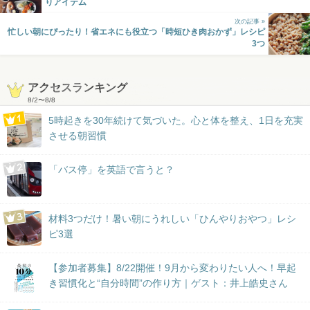
りアイテム
次の記事 »
忙しい朝にぴったり！省エネにも役立つ「時短ひき肉おかず」レシピ
3つ
アクセスランキング
8/2
〜
8/8
5時起きを30年続けて気づいた。心と体を整え、1日を充実
させる朝習慣
「バス停」を英語で言うと？
材料3つだけ！暑い朝にうれしい「ひんやりおやつ」レシ
ピ3選
【参加者募集】8/22開催！9月から変わりたい人へ！早起
き習慣化と“自分時間”の作り方｜ゲスト：井上皓史さん