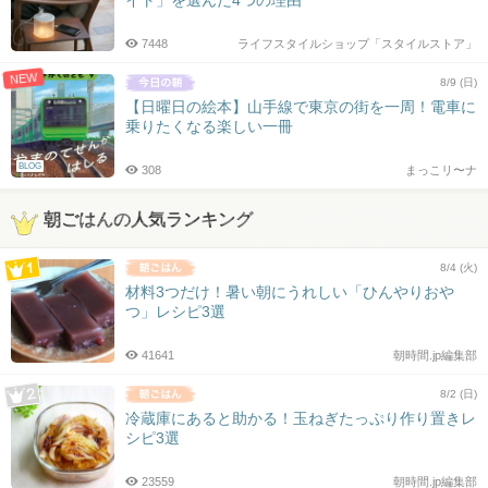
イト」を選んだ4つの理由
7448
ライフスタイルショップ「スタイルストア」
NEW
8/9 (日)
【日曜日の絵本】山手線で東京の街を一周！電車に
乗りたくなる楽しい一冊
BLOG
308
まっこリ〜ナ
朝ごはんの人気ランキング
8/4 (火)
材料3つだけ！暑い朝にうれしい「ひんやりおや
つ」レシピ3選
41641
朝時間.jp編集部
8/2 (日)
冷蔵庫にあると助かる！玉ねぎたっぷり作り置きレ
シピ3選
23559
朝時間.jp編集部