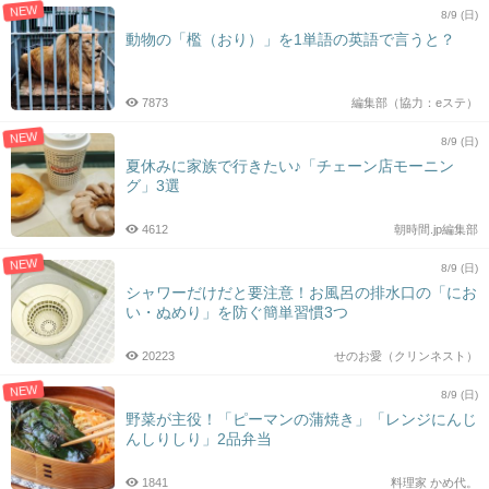
NEW
8/9 (日)
動物の「檻（おり）」を1単語の英語で言うと？
7873
編集部（協力：eステ）
NEW
8/9 (日)
夏休みに家族で行きたい♪「チェーン店モーニン
グ」3選
4612
朝時間.jp編集部
NEW
8/9 (日)
シャワーだけだと要注意！お風呂の排水口の「にお
い・ぬめり」を防ぐ簡単習慣3つ
20223
せのお愛（クリンネスト）
NEW
8/9 (日)
野菜が主役！「ピーマンの蒲焼き」「レンジにんじ
んしりしり」2品弁当
1841
料理家 かめ代。