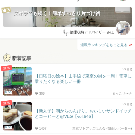
ズボラでも続く！簡単すっきり片づけ術
by:
整理収納アドバイザー みほ
連載ランキングをもっと見る
新着記事
NEW
8/9 (日)
【日曜日の絵本】山手線で東京の街を一周！電車に
乗りたくなる楽しい一冊
BLOG
308
まっこリ〜ナ
NEW
8/9 (日)
【新丸子】朝からのんびり。おいしいサンドイッチ
とコーヒーと@VEG【vol.646】
BLOG
1457
東京ソトアサごはん会 (朝食レポーター)