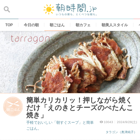
Skip
to
content
TOP
今日の朝
朝ごはん
朝カフェ
朝美人スタイル
簡単カリカリッ！押しながら焼く
だけ「えのきとチーズのぺたんこ
焼き」
手軽でおいしい「朝すぐスープ」と簡単
10043
2024/9/28(土)
ごはん。
タラゴン（奥津純子）