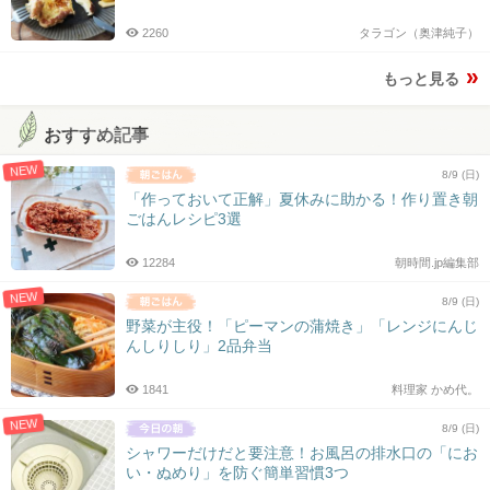
2260
タラゴン（奥津純子）
もっと見る
おすすめ記事
NEW
8/9 (日)
「作っておいて正解」夏休みに助かる！作り置き朝
ごはんレシピ3選
12284
朝時間.jp編集部
NEW
8/9 (日)
野菜が主役！「ピーマンの蒲焼き」「レンジにんじ
んしりしり」2品弁当
1841
料理家 かめ代。
NEW
8/9 (日)
シャワーだけだと要注意！お風呂の排水口の「にお
い・ぬめり」を防ぐ簡単習慣3つ