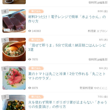
朝時間.jp編集部
8/30 (金)
材料3つだけ！電子レンジで簡単「水ようかん」の
作り方
BLOG
140363
料理家 エプロン
8/5 (水)
「混ぜて即うま」5分で完成！納豆朝ごはんレシピ
3選
7870
朝時間.jp編集部
8/4 (火)
夏のトマトは丸ごと冷凍！2分で作れる「丸ごとト
マトのサラダ」
6979
野菜料理家 やのくにこ
7/31 (金)
火を使わず簡単！ポリポリ箸が止まらない「きゅう
りの生姜漬け」の作り方