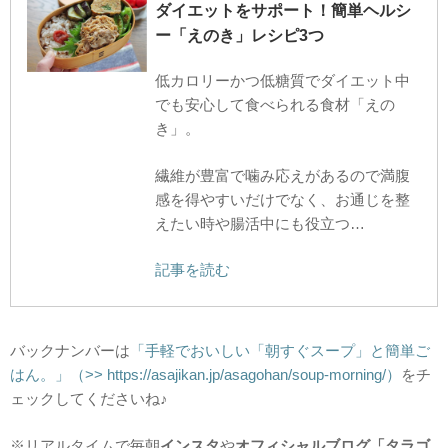
ダイエットをサポート！簡単ヘルシ
ー「えのき」レシピ3つ
低カロリーかつ低糖質でダイエット中
でも安心して食べられる食材「えの
き」。
繊維が豊富で噛み応えがあるので満腹
感を得やすいだけでなく、お通じを整
えたい時や腸活中にも役立つ…
記事を読む
バックナンバーは
「手軽でおいしい「朝すぐスープ」と簡単ご
はん。」（>> https://asajikan.jp/asagohan/soup-morning/）
をチ
ェックしてくださいね♪
※リアルタイムで毎朝
インスタ
や
オフィシャルブログ「タラゴ