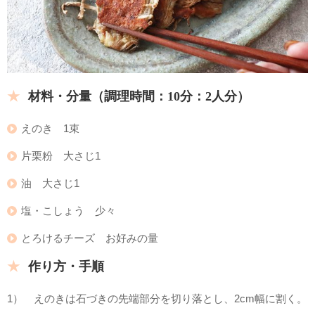
材料・分量
（調理時間：10分：2
人分）
えのき 1束
片栗粉 大さじ1
油 大さじ1
塩・こしょう 少々
とろけるチーズ お好みの量
作り方・手順
1） えのきは石づきの先端部分を切り落とし、2cm幅に割く。