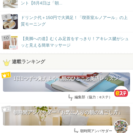
ント【8月4日は「朝...
ドリンク代＋150円で大満足！「喫茶室ルノアール」の上
質モーニング
【美脚への道】むくみ足首をすっきり！アキレス腱がシュ
ッと見える簡単マッサージ
BLOG
連載ランキング
1日1つずつ覚えよう！朝のひとこと英語レッスン
by:
編集部（協力：eステ）
朝時間アンバサダー「お気に入りの朝の過ごし方」
by:
朝時間アンバサダー