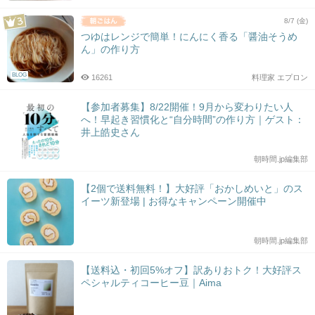
8/7 (金)
つゆはレンジで簡単！にんにく香る「醤油そうめ
ん」の作り方
BLOG
16261
料理家 エプロン
【参加者募集】8/22開催！9月から変わりたい人
へ！早起き習慣化と“自分時間”の作り方｜ゲスト：
井上皓史さん
朝時間.jp編集部
【2個で送料無料！】大好評「おかしめいと」のス
イーツ新登場 | お得なキャンペーン開催中
朝時間.jp編集部
【送料込・初回5%オフ】訳ありおトク！大好評ス
ペシャルティコーヒー豆｜Aima