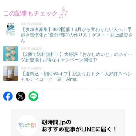
この記事もチェック
朝時間.jp編集部
【参加者募集】8/22開催！9月から変わりたい人へ！早
起き習慣化と“自分時間”の作り方｜ゲスト：井上皓史さ
ん
朝時間.jp編集部
【2個で送料無料！】大好評「おかしめいと」のスイー
ツ新登場 | お得なキャンペーン開催中
朝時間.jp編集部
【送料込・初回5%オフ】訳ありおトク！大好評スペシ
ャルティコーヒー豆｜Aima