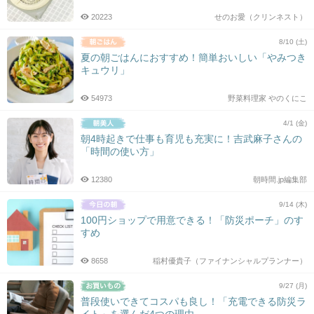
20223
せのお愛（クリンネスト）
8/10 (土)
夏の朝ごはんにおすすめ！簡単おいしい「やみつき
キュウリ」
54973
野菜料理家 やのくにこ
4/1 (金)
朝4時起きで仕事も育児も充実に！吉武麻子さんの
「時間の使い方」
12380
朝時間.jp編集部
9/14 (木)
100円ショップで用意できる！「防災ポーチ」のす
すめ
8658
稲村優貴子（ファイナンシャルプランナー）
9/27 (月)
普段使いできてコスパも良し！「充電できる防災ラ