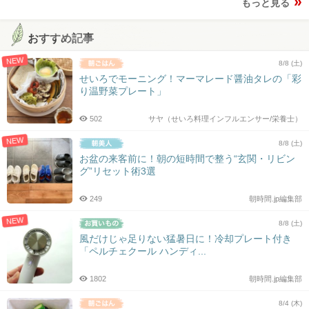
もっと見る
おすすめ記事
NEW
8/8 (土)
せいろでモーニング！マーマレード醤油タレの「彩
り温野菜プレート」
502
サヤ（せいろ料理インフルエンサー/栄養士）
NEW
8/8 (土)
お盆の来客前に！朝の短時間で整う“玄関・リビン
グ”リセット術3選
249
朝時間.jp編集部
NEW
8/8 (土)
風だけじゃ足りない猛暑日に！冷却プレート付き
「ペルチェクール ハンディ...
1802
朝時間.jp編集部
8/4 (木)