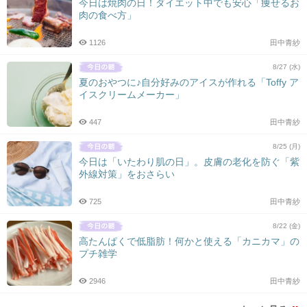
今日は焼肉の日！ダイエット中でも安心「痩せるお
肉の食べ方」
1126
田中青紗
8/27 (水)
夏のおやつに♪自分好みのアイスが作れる「Toffy ア
イスクリームメーカー」
447
田中青紗
8/25 (月)
今日は「いたわり肌の日」。皮膚の老化を防ぐ「紫
外線対策」をおさらい
725
田中青紗
8/22 (金)
高たんぱくで低脂肪！何かと使える「カニカマ」の
プチ雑学
2946
田中青紗