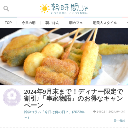
Skip
to
content
TOP
今日の朝
朝ごはん
朝カフェ
朝美人スタイル
2024年9月末まで！ディナー限定で
割引♪「串家物語」のお得なキャン
ペーン
雑学コラム「今日は何の日？」(2023年
14602
2024/9/4(水)
～）
田中青紗