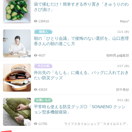
袋で揉むだけ！簡単すぎる作り置き「きゅうりのわ
さび漬け」
138410
Mayu*
11/1 (水)
朝の「ひとり会議」で後悔のない選択を。山口恵理
香さんの朝の過ごし方
4637
朝時間.jp編集部
1/17 (水)
外出先の「もしも」に備える。バッグに入れておき
たい防災グッズ
43633
田中青紗
3/11 (金)
平常時も使える防災グッズ◎「SONAENO クッシ
ョン型多機能寝袋」
11750
ライフスタイルショップ「スタイルストア」