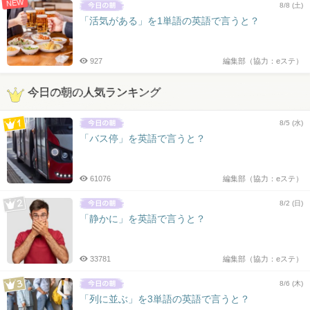
NEW
8/8 (土)
「活気がある」を1単語の英語で言うと？
927
編集部（協力：eステ）
今日の朝の人気ランキング
8/5 (水)
「バス停」を英語で言うと？
61076
編集部（協力：eステ）
8/2 (日)
「静かに」を英語で言うと？
33781
編集部（協力：eステ）
8/6 (木)
「列に並ぶ」を3単語の英語で言うと？