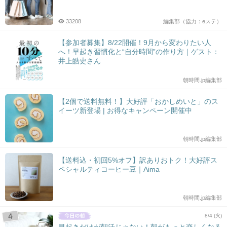
33208
編集部（協力：eステ）
【参加者募集】8/22開催！9月から変わりたい人
へ！早起き習慣化と“自分時間”の作り方｜ゲスト：
井上皓史さん
朝時間.jp編集部
【2個で送料無料！】大好評「おかしめいと」のス
イーツ新登場 | お得なキャンペーン開催中
朝時間.jp編集部
【送料込・初回5%オフ】訳ありおトク！大好評ス
ペシャルティコーヒー豆｜Aima
朝時間.jp編集部
8/4 (火)