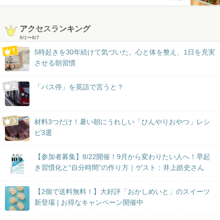
アクセスランキング
8/1
〜
8/7
5時起きを30年続けて気づいた。心と体を整え、1日を充実
させる朝習慣
「バス停」を英語で言うと？
材料3つだけ！暑い朝にうれしい「ひんやりおやつ」レシ
ピ3選
【参加者募集】8/22開催！9月から変わりたい人へ！早起
き習慣化と“自分時間”の作り方｜ゲスト：井上皓史さん
【2個で送料無料！】大好評「おかしめいと」のスイーツ
新登場 | お得なキャンペーン開催中