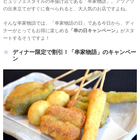
ビュッフェスタイルの串揚げ店である「串家物語」。アツアツ
の出来立てがすぐに食べられると、大人気のお店ですよね。
そんな串家物語では、「串家物語の日」である今日から、ディ
ナーがとってもお得に楽しめる
「串の日キャンペーン」
がスタ
ートするそうですよ！
ディナー限定で割引！「串家物語」のキャンペー
ン