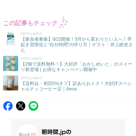
この記事もチェック
朝時間.jp編集部
【参加者募集】8/22開催！9月から変わりたい人へ！早
起き習慣化と“自分時間”の作り方｜ゲスト：井上皓史さ
ん
朝時間.jp編集部
【2個で送料無料！】大好評「おかしめいと」のスイー
ツ新登場 | お得なキャンペーン開催中
朝時間.jp編集部
【送料込・初回5%オフ】訳ありおトク！大好評スペシ
ャルティコーヒー豆｜Aima