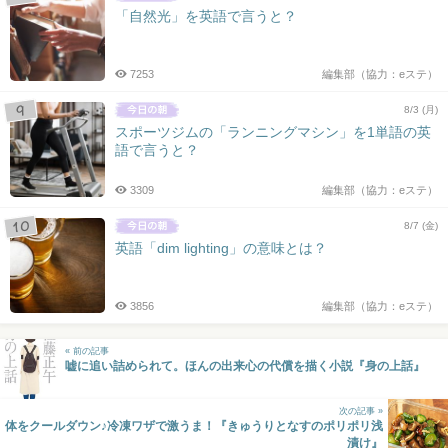
「自然光」を英語で言うと？
7253
編集部（協力：eステ）
8/3 (月)
スポーツジムの「ランニングマシン」を1単語の英
語で言うと？
3309
編集部（協力：eステ）
8/7 (金)
英語「dim lighting」の意味とは？
3856
編集部（協力：eステ）
« 前の記事
嘘に追い詰められて。ほんの出来心の代償を描く小説『身の上話』
次の記事 »
体をクールダウン♪冷凍ワザで激うま！『きゅうりとなすのポリポリ浅
漬け』