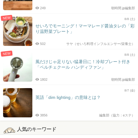
249
朝時間.jp編集部
NEW
8/8 (土)
せいろでモーニング！マーマレード醤油タレの「彩
り温野菜プレート」
502
サヤ（せいろ料理インフルエンサー/栄養士）
NEW
8/8 (土)
風だけじゃ足りない猛暑日に！冷却プレート付き
「ペルチェクール ハンディファン」
1802
朝時間.jp編集部
8/7 (金)
英語「dim lighting」の意味とは？
3856
編集部（協力：eステ）
人気のキーワード