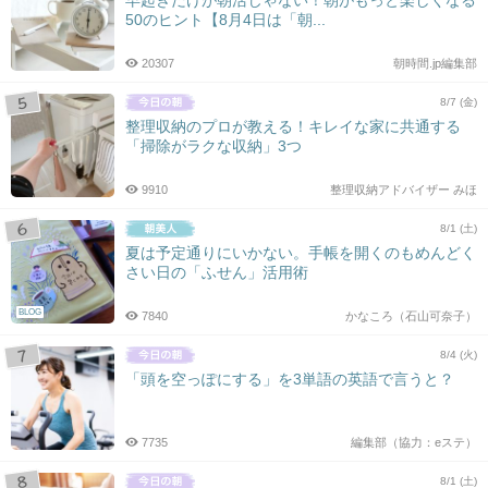
早起きだけが朝活じゃない！朝がもっと楽しくなる
50のヒント【8月4日は「朝...
20307
朝時間.jp編集部
8/7 (金)
整理収納のプロが教える！キレイな家に共通する
「掃除がラクな収納」3つ
9910
整理収納アドバイザー みほ
8/1 (土)
夏は予定通りにいかない。手帳を開くのもめんどく
さい日の「ふせん」活用術
BLOG
7840
かなころ（石山可奈子）
8/4 (火)
「頭を空っぽにする」を3単語の英語で言うと？
7735
編集部（協力：eステ）
8/1 (土)