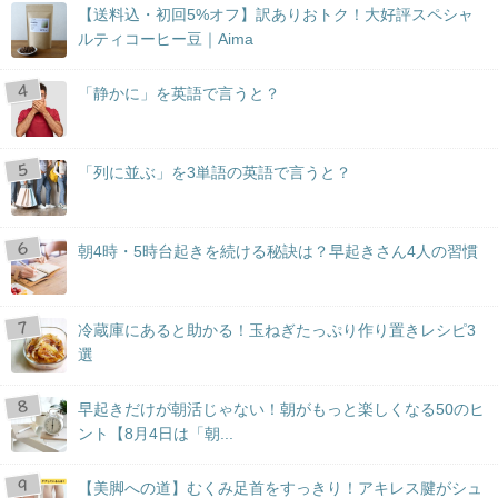
【送料込・初回5%オフ】訳ありおトク！大好評スペシャ
ルティコーヒー豆｜Aima
「静かに」を英語で言うと？
「列に並ぶ」を3単語の英語で言うと？
朝4時・5時台起きを続ける秘訣は？早起きさん4人の習慣
冷蔵庫にあると助かる！玉ねぎたっぷり作り置きレシピ3
選
早起きだけが朝活じゃない！朝がもっと楽しくなる50のヒ
ント【8月4日は「朝...
【美脚への道】むくみ足首をすっきり！アキレス腱がシュ