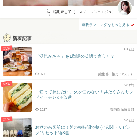
by:
稲毛登志子（コスメコンシェルジュ）
連載ランキングをもっと見る
新着記事
NEW
8/8 (土)
「活気がある」を1単語の英語で言うと？
927
編集部（協力：eステ）
NEW
8/8 (土)
「切って挟むだけ」火を使わない！具だくさんサン
ドイッチレシピ3選
2827
朝時間.jp編集部
NEW
8/8 (土)
お盆の来客前に！朝の短時間で整う“玄関・リビン
グ”リセット術3選