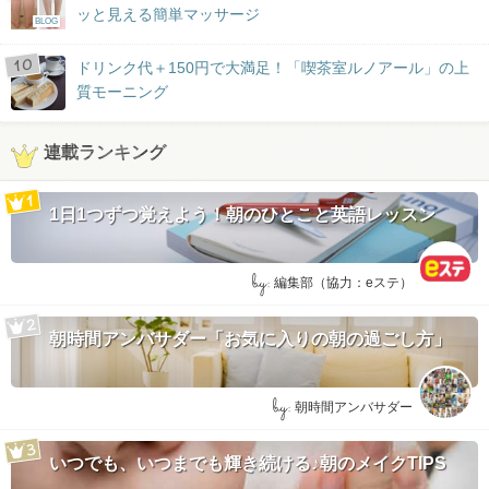
ッと見える簡単マッサージ
BLOG
ドリンク代＋150円で大満足！「喫茶室ルノアール」の上
質モーニング
連載ランキング
1日1つずつ覚えよう！朝のひとこと英語レッスン
by:
編集部（協力：eステ）
朝時間アンバサダー「お気に入りの朝の過ごし方」
by:
朝時間アンバサダー
いつでも、いつまでも輝き続ける♪朝のメイクTIPS