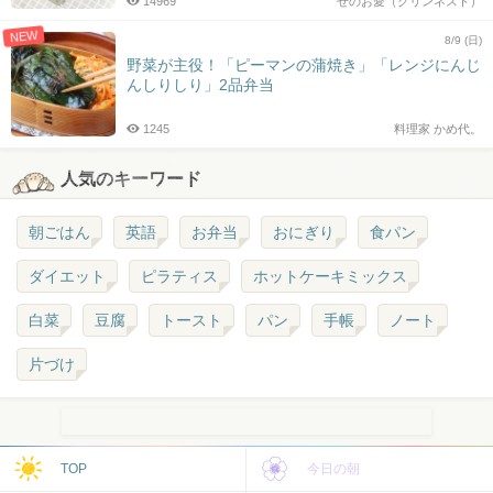
14969
せのお愛（クリンネスト）
NEW
8/9 (日)
野菜が主役！「ピーマンの蒲焼き」「レンジにんじ
んしりしり」2品弁当
1245
料理家 かめ代。
人気のキーワード
朝ごはん
英語
お弁当
おにぎり
食パン
ダイエット
ピラティス
ホットケーキミックス
白菜
豆腐
トースト
パン
手帳
ノート
片づけ
TOP
今日の朝