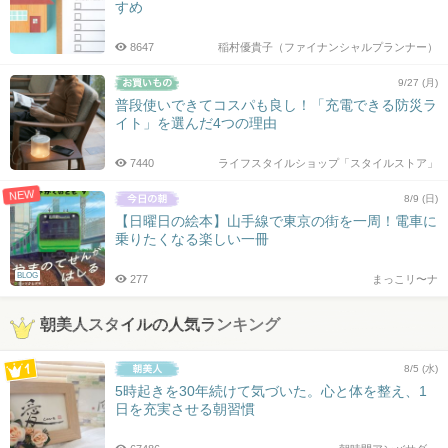
すめ
8647
稲村優貴子（ファイナンシャルプランナー）
9/27 (月)
普段使いできてコスパも良し！「充電できる防災ラ
イト」を選んだ4つの理由
7440
ライフスタイルショップ「スタイルストア」
NEW
8/9 (日)
【日曜日の絵本】山手線で東京の街を一周！電車に
乗りたくなる楽しい一冊
BLOG
277
まっこリ〜ナ
朝美人スタイルの人気ランキング
8/5 (水)
5時起きを30年続けて気づいた。心と体を整え、1
日を充実させる朝習慣