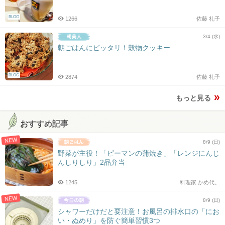
BLOG
1266
佐藤 礼子
3/4 (水)
朝ごはんにピッタリ！穀物クッキー
BLOG
2874
佐藤 礼子
もっと見る
おすすめ記事
NEW
8/9 (日)
野菜が主役！「ピーマンの蒲焼き」「レンジにんじ
んしりしり」2品弁当
1245
料理家 かめ代。
NEW
8/9 (日)
シャワーだけだと要注意！お風呂の排水口の「にお
い・ぬめり」を防ぐ簡単習慣3つ