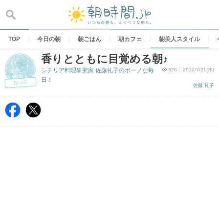
Skip
to
content
TOP
今日の朝
朝ごはん
朝カフェ
朝美人スタイル
香りとともに目覚める朝♪
シチリア料理研究家 佐藤礼子のボーノな毎
326
2010/7/21(水)
日！
BLOG
佐藤 礼子