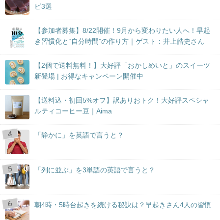
ピ3選
【参加者募集】8/22開催！9月から変わりたい人へ！早起
き習慣化と“自分時間”の作り方｜ゲスト：井上皓史さん
【2個で送料無料！】大好評「おかしめいと」のスイーツ
新登場 | お得なキャンペーン開催中
【送料込・初回5%オフ】訳ありおトク！大好評スペシャ
ルティコーヒー豆｜Aima
「静かに」を英語で言うと？
「列に並ぶ」を3単語の英語で言うと？
朝4時・5時台起きを続ける秘訣は？早起きさん4人の習慣