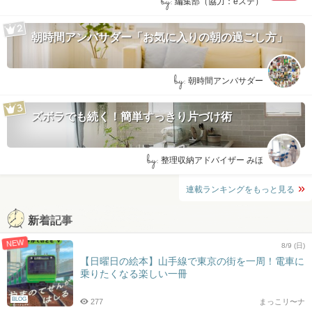
by:
編集部（協力：eステ）
朝時間アンバサダー「お気に入りの朝の過ごし方」
by:
朝時間アンバサダー
ズボラでも続く！簡単すっきり片づけ術
by:
整理収納アドバイザー みほ
連載ランキングをもっと見る
新着記事
NEW
8/9 (日)
【日曜日の絵本】山手線で東京の街を一周！電車に
乗りたくなる楽しい一冊
BLOG
277
まっこリ〜ナ