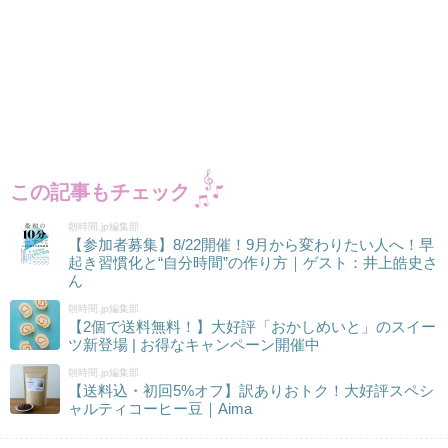
この記事もチェック
朝時間.jp編集部
【参加者募集】8/22開催！9月から変わりたい人へ！早
起き習慣化と“自分時間”の作り方｜ゲスト：井上皓史さ
ん
朝時間.jp編集部
【2個で送料無料！】大好評「おかしめいと」のスイー
ツ新登場 | お得なキャンペーン開催中
朝時間.jp編集部
【送料込・初回5%オフ】訳ありおトク！大好評スペシ
ャルティコーヒー豆｜Aima