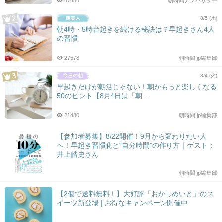
67486
朝時間アンバサダー
8/5 (水)
朝4時・5時台起きを続ける秘訣は？早起きさん4人
の習慣
27578
朝時間.jp編集部
8/4 (火)
早起きだけが朝活じゃない！朝がもっと楽しくなる
50のヒント【8月4日は「朝...
21480
朝時間.jp編集部
【参加者募集】8/22開催！9月から変わりたい人
へ！早起き習慣化と“自分時間”の作り方｜ゲスト：
井上皓史さん
朝時間.jp編集部
【2個で送料無料！】大好評「おかしめいと」のス
イーツ新登場 | お得なキャンペーン開催中