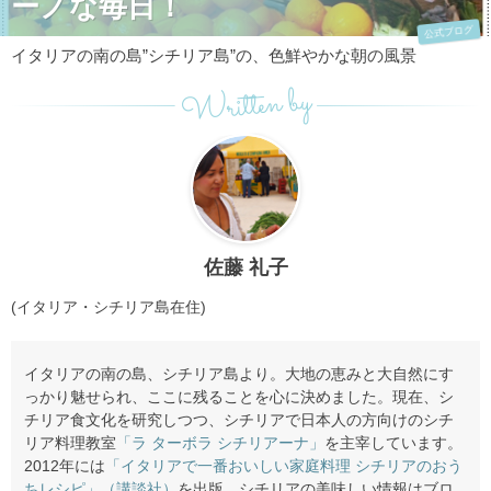
ーノな毎日！
公式ブログ
イタリアの南の島”シチリア島”の、色鮮やかな朝の風景
Written by
佐藤 礼子
(イタリア・シチリア島在住)
イタリアの南の島、シチリア島より。大地の恵みと大自然にす
っかり魅せられ、ここに残ることを心に決めました。現在、シ
チリア食文化を研究しつつ、シチリアで日本人の方向けのシチ
リア料理教室
「ラ ターボラ シチリアーナ」
を主宰しています。
2012年には
「イタリアで一番おいしい家庭料理 シチリアのおう
ちレシピ」（講談社）
を出版。シチリアの美味しい情報はブロ