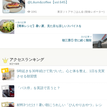
@Lilium&coffee【vol.645】
BLOG
1041
東京ソトアサごはん会 (朝食レポーター)
« 前の記事
【簡単レシピ】暑い夏、見た目も涼しいスパイスを
次の記事 »
朝三景① 空に続く階段
アクセスランキング
8/2
〜
8/8
5時起きを30年続けて気づいた。心と体を整え、1日を充実
させる朝習慣
「バス停」を英語で言うと？
材料3つだけ！暑い朝にうれしい「ひんやりおやつ」レシ