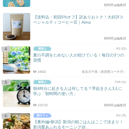
朝時間.jp編集部
【送料込・初回5%オフ】訳ありおトク！大好評ス
ペシャルティコーヒー豆｜Aima
朝時間.jp編集部
8/2 (日)
夏の不調をためない人が続けている！毎日の3つの
習慣
14502
長谷川千尋（美習慣コーチ🄬）
7/28 (火)
朝4時台に起きる人は何してる？早起きさん3人に
学ぶ「朝時間の使い方」
116715
朝時間.jp編集部
8/3 (月)
【番外編•新潟】新潟の朝ごはんはここで決まり！
新潟愛あふれるモーニング@...