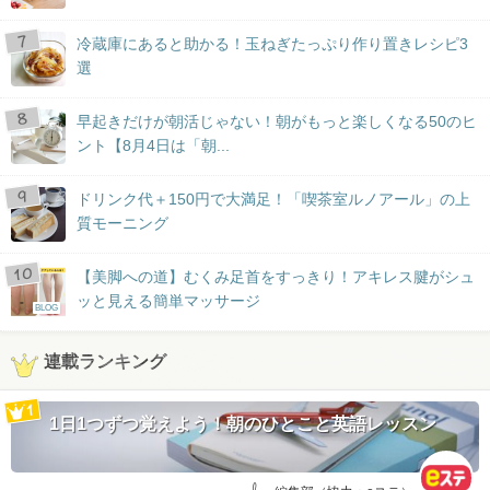
冷蔵庫にあると助かる！玉ねぎたっぷり作り置きレシピ3
選
早起きだけが朝活じゃない！朝がもっと楽しくなる50のヒ
ント【8月4日は「朝...
ドリンク代＋150円で大満足！「喫茶室ルノアール」の上
質モーニング
【美脚への道】むくみ足首をすっきり！アキレス腱がシュ
ッと見える簡単マッサージ
BLOG
連載ランキング
1日1つずつ覚えよう！朝のひとこと英語レッスン