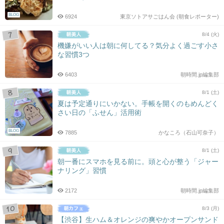
BLOG
6924
東京ソトアサごはん会 (朝食レポーター)
8/4 (火)
機嫌がいい人は朝に何してる？気分よく過ごす小さ
な習慣3つ
6403
朝時間.jp編集部
8/1 (土)
夏は予定通りにいかない。手帳を開くのもめんどく
さい日の「ふせん」活用術
BLOG
7885
かなころ（石山可奈子）
8/1 (土)
朝一番にスマホを見る前に。頭と心が整う「ジャー
ナリング」習慣
2172
朝時間.jp編集部
8/3 (月)
【渋谷】生ハム＆オレンジの爽やかオープンサンド