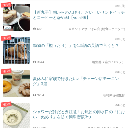
NEW
8/9 (日)
【新丸子】朝からのんびり。おいしいサンドイッチ
とコーヒーと@VEG【vol.646】
BLOG
666
東京ソトアサごはん会 (朝食レポーター)
NEW
8/9 (日)
動物の「檻（おり）」を1単語の英語で言うと？
3644
編集部（協力：eステ）
NEW
8/9 (日)
夏休みに家族で行きたい♪「チェーン店モーニン
グ」3選
3254
朝時間.jp編集部
NEW
8/9 (日)
シャワーだけだと要注意！お風呂の排水口の「にお
い・ぬめり」を防ぐ簡単習慣3つ