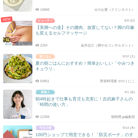
14968
せのお愛（クリンネスト）
NEW
8/9 (日)
【美脚への道】その腰肉、放置してない？脚の印象
も変えるセルフマッサージ
BLOG
2254
金井志江（脚やせコンサルタント）
8/10 (土)
夏の朝ごはんにおすすめ！簡単おいしい「やみつき
キュウリ」
54951
野菜料理家 やのくにこ
4/1 (金)
朝4時起きで仕事も育児も充実に！吉武麻子さんの
「時間の使い方」
12358
朝時間.jp編集部
9/14 (木)
100円ショップで用意できる！「防災ポーチ」のす