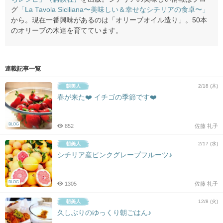
グ
「La Tavola Siciliana〜美味しい＆幸せなシチリアの食卓〜」
から。現在一番興味があるのは「オリーブオイル造り」。50本
のオリーブの木達を育てています。
連載記事一覧
2/18 (木)
春が来た❤️ イチゴの季節です❤️
BLOG
852
佐藤 礼子
2/17 (水)
シチリア産ピンクグレープフルーツ♪
BLOG
1305
佐藤 礼子
12/8 (火)
久しぶりのゆっくり朝ごはん♪