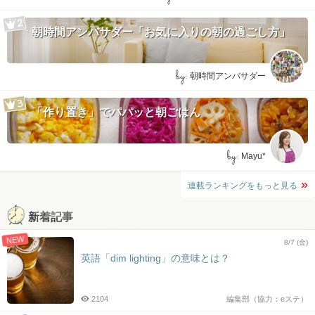
朝時間アンバサダー「お気に入りの朝の過ごし方」
by:
朝時間アンバサダー
「作り置き」でパパッと朝ごはん
by:
Mayu*
連載ランキングをもっと見る
新着記事
NEW
8/7 (金)
英語「dim lighting」の意味とは？
2104
編集部（協力：eステ）