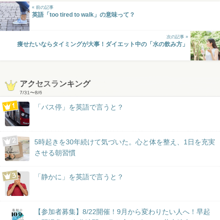
« 前の記事
英語「too tired to walk」の意味って？
次の記事 »
痩せたいならタイミングが大事！ダイエット中の「水の飲み方」
アクセスランキング
7/31
〜
8/6
「バス停」を英語で言うと？
5時起きを30年続けて気づいた。心と体を整え、1日を充実
させる朝習慣
「静かに」を英語で言うと？
【参加者募集】8/22開催！9月から変わりたい人へ！早起