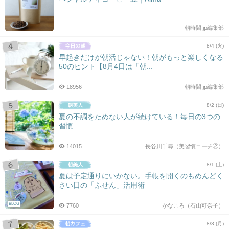
朝時間.jp編集部
8/4 (火)
早起きだけが朝活じゃない！朝がもっと楽しくなる
50のヒント【8月4日は「朝...
18956
朝時間.jp編集部
8/2 (日)
夏の不調をためない人が続けている！毎日の3つの
習慣
14015
長谷川千尋（美習慣コーチ🄬）
8/1 (土)
夏は予定通りにいかない。手帳を開くのもめんどく
さい日の「ふせん」活用術
BLOG
7760
かなころ（石山可奈子）
8/3 (月)