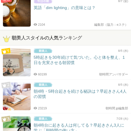
NEW
8/7 (金)
英語「dim lighting」の意味とは？
2104
編集部（協力：eステ）
朝美人スタイルの人気ランキング
8/5 (水)
5時起きを30年続けて気づいた。心と体を整え、1
日を充実させる朝習慣
60199
朝時間アンバサダー
8/5 (水)
朝4時・5時台起きを続ける秘訣は？早起きさん4人
の習慣
23219
朝時間.jp編集部
7/28 (火)
朝4時台に起きる人は何してる？早起きさん3人に
学ぶ「朝時間の使い方」