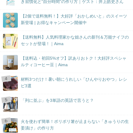
き習慣化と“自分時間”の作り方｜ゲスト：井上皓史さん
【2個で送料無料！】大好評「おかしめいと」のスイーツ
新登場 | お得なキャンペーン開催中
【送料無料】人気料理家かな姐さんの新刊＆万能ナイフの
セットが登場！｜Aima
【送料込・初回5%オフ】訳ありおトク！大好評スペシャ
ルティコーヒー豆｜Aima
材料3つだけ！暑い朝にうれしい「ひんやりおやつ」レシ
ピ3選
「列に並ぶ」を3単語の英語で言うと？
火を使わず簡単！ポリポリ箸が止まらない「きゅうりの生
姜漬け」の作り方
BLOG