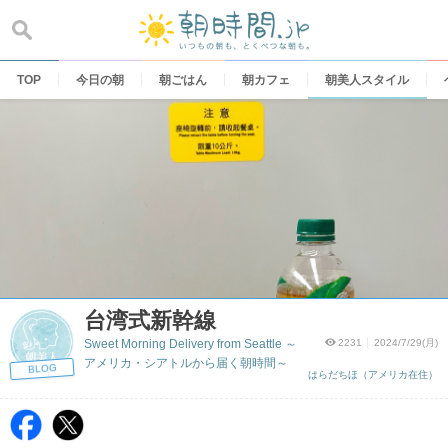
Skip
to
content
TOP
今日の朝
朝ごはん
朝カフェ
朝美人スタイル
台湾式新幹線
Sweet Morning Delivery from Seattle ～
2231
2024/7/29(月)
アメリカ・シアトルから届く朝時間～
BLOG
はらだちほ（アメリカ在住）