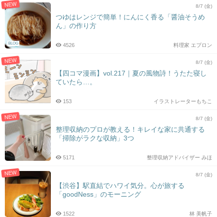
NEW
8/7 (金)
つゆはレンジで簡単！にんにく香る「醤油そうめ
ん」の作り方
BLOG
4526
料理家 エプロン
NEW
8/7 (金)
【四コマ漫画】vol.217｜夏の風物詩！うたた寝し
ていたら…。
153
イラストレーターもちこ
NEW
8/7 (金)
整理収納のプロが教える！キレイな家に共通する
「掃除がラクな収納」3つ
5171
整理収納アドバイザー みほ
NEW
8/7 (金)
【渋谷】駅直結でハワイ気分。心が旅する
「goodNess」のモーニング
1522
林 美帆子