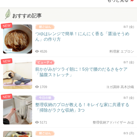
もっと見る
おすすめ記事
NEW
8/7 (金)
つゆはレンジで簡単！にんにく香る「醤油そうめ
ん」の作り方
BLOG
4526
料理家 エプロン
NEW
8/7 (金)
前かがみがツライ朝に！5分で腰のだるさをケア
「脇腹ストレッチ」
1709
ヨガ講師 高木沙織
NEW
8/7 (金)
整理収納のプロが教える！キレイな家に共通する
「掃除がラクな収納」3つ
5171
整理収納アドバイザー みほ
8/3 (月)