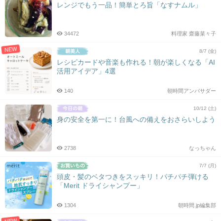
レンジでもう一品！簡単とろ旨「なすナムル」
34472
料理家 齋藤菜々子
NEW
8/7 (金)
レシピカードや音楽も作れる！朝が楽しくなる「AI
活用アイデア」4選
140
朝時間アンバサダー
10/12 (土)
身の安全を第一に！台風への備えをおさらいしよう
2738
なっちゃん
7/7 (月)
頭皮・髪のベタつきをスッキリ！パチパチ弾ける
「Merit ドライシャンプー」
1304
朝時間.jp編集部