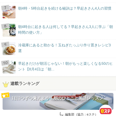
朝4時・5時台起きを続ける秘訣は？早起きさん4人の習慣
朝4時台に起きる人は何してる？早起きさん3人に学ぶ「朝
時間の使い方」
冷蔵庫にあると助かる！玉ねぎたっぷり作り置きレシピ3
選
早起きだけが朝活じゃない！朝がもっと楽しくなる50のヒ
ント【8月4日は「朝...
連載ランキング
1日1つずつ覚えよう！朝のひとこと英語レッスン
by:
編集部（協力：eステ）