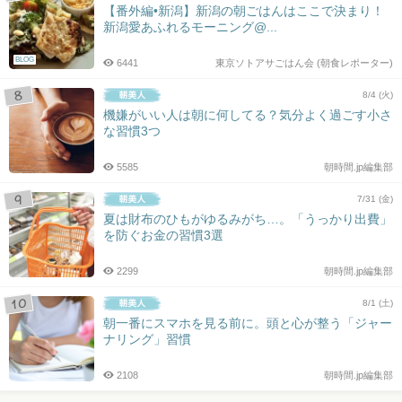
【番外編•新潟】新潟の朝ごはんはここで決まり！
新潟愛あふれるモーニング@...
BLOG
6441
東京ソトアサごはん会 (朝食レポーター)
8/4 (火)
機嫌がいい人は朝に何してる？気分よく過ごす小さ
な習慣3つ
5585
朝時間.jp編集部
7/31 (金)
夏は財布のひもがゆるみがち…。「うっかり出費」
を防ぐお金の習慣3選
2299
朝時間.jp編集部
8/1 (土)
朝一番にスマホを見る前に。頭と心が整う「ジャー
ナリング」習慣
2108
朝時間.jp編集部