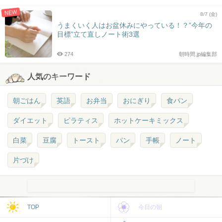
NEW
8/7 (金)
うまくいく人はお盆休みにやっている！？”今年の
目標”立て直しノート術3選
274
朝時間.jp編集部
人気のキーワード
朝ごはん
英語
お弁当
おにぎり
食パン
ダイエット
ピラティス
ホットケーキミックス
白菜
豆腐
トースト
パン
手帳
ノート
片づけ
TOP
今日の朝