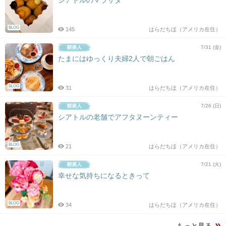
シアトルのマラサダ
BLOG
145
はらだちほ（アメリカ在住）
7/31 (金)
たまにはゆっくり夫婦2人で朝ごはん
BLOG
31
はらだちほ（アメリカ在住）
7/26 (日)
シアトルの老舗でアフタヌーンティー
BLOG
21
はらだちほ（アメリカ在住）
7/21 (火)
幸せな気持ちになるときって
BLOG
34
はらだちほ（アメリカ在住）