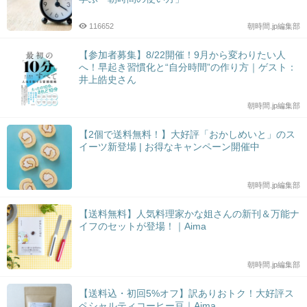
116652
朝時間.jp編集部
【参加者募集】8/22開催！9月から変わりたい人
へ！早起き習慣化と“自分時間”の作り方｜ゲスト：
井上皓史さん
朝時間.jp編集部
【2個で送料無料！】大好評「おかしめいと」のス
イーツ新登場 | お得なキャンペーン開催中
朝時間.jp編集部
【送料無料】人気料理家かな姐さんの新刊＆万能ナ
イフのセットが登場！｜Aima
朝時間.jp編集部
【送料込・初回5%オフ】訳ありおトク！大好評ス
ペシャルティコーヒー豆｜Aima