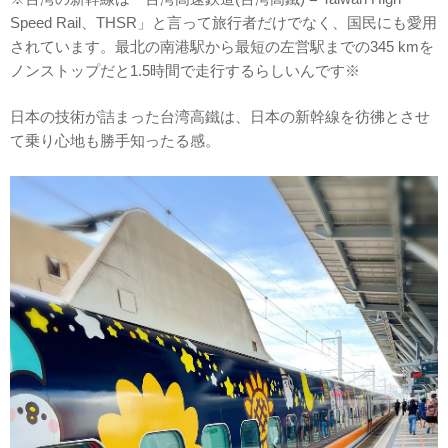
Speed Rail、THSR」と言って旅行者だけでなく、国民にも愛用
されています。最北の南港駅から最短の左営駅までの345 kmを
ノンストップだと1.5時間で走行するらしいんです※
日本の技術が詰まった台湾高鐵は、日本の新幹線を彷彿とさせ
て乗り心地も勝手知ったる感。