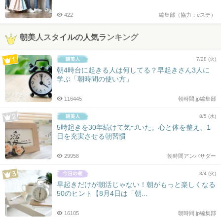
422
編集部（協力：eステ）
朝美人スタイルの人気ランキング
7/28 (火)
朝4時台に起きる人は何してる？早起きさん3人に
学ぶ「朝時間の使い方」
116445
朝時間.jp編集部
8/5 (水)
5時起きを30年続けて気づいた。心と体を整え、1
日を充実させる朝習慣
29958
朝時間アンバサダー
8/4 (火)
早起きだけが朝活じゃない！朝がもっと楽しくなる
50のヒント【8月4日は「朝...
16105
朝時間.jp編集部