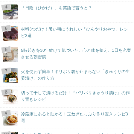
「日陰（ひかげ）」を英語で言うと？
材料3つだけ！暑い朝にうれしい「ひんやりおやつ」レシ
ピ3選
5時起きを30年続けて気づいた。心と体を整え、1日を充実
させる朝習慣
火を使わず簡単！ポリポリ箸が止まらない「きゅうりの生
姜漬け」の作り方
BLOG
切って干して漬けるだけ！『パリパリきゅうり漬け』の作
り置きレシピ
冷蔵庫にあると助かる！玉ねぎたっぷり作り置きレシピ3
選