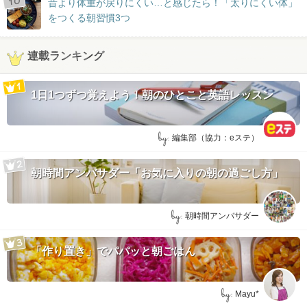
昔より体重が戻りにくい…と感じたら！「太りにくい体」
をつくる朝習慣3つ
連載ランキング
1日1つずつ覚えよう！朝のひとこと英語レッスン
by:
編集部（協力：eステ）
朝時間アンバサダー「お気に入りの朝の過ごし方」
by:
朝時間アンバサダー
「作り置き」でパパッと朝ごはん
by:
Mayu*