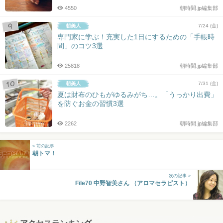
4550
朝時間.jp編集部
7/24 (金)
専門家に学ぶ！充実した1日にするための「手帳時
間」のコツ3選
25818
朝時間.jp編集部
7/31 (金)
夏は財布のひもがゆるみがち…。「うっかり出費」
を防ぐお金の習慣3選
2262
朝時間.jp編集部
« 前の記事
朝トマ！
次の記事 »
File70 中野智美さん （アロマセラピスト）