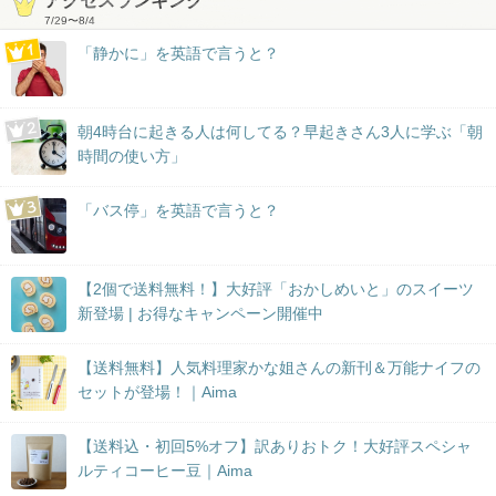
アクセスランキング
7/29
〜
8/4
「静かに」を英語で言うと？
朝4時台に起きる人は何してる？早起きさん3人に学ぶ「朝
時間の使い方」
「バス停」を英語で言うと？
【2個で送料無料！】大好評「おかしめいと」のスイーツ
新登場 | お得なキャンペーン開催中
【送料無料】人気料理家かな姐さんの新刊＆万能ナイフの
セットが登場！｜Aima
【送料込・初回5%オフ】訳ありおトク！大好評スペシャ
ルティコーヒー豆｜Aima