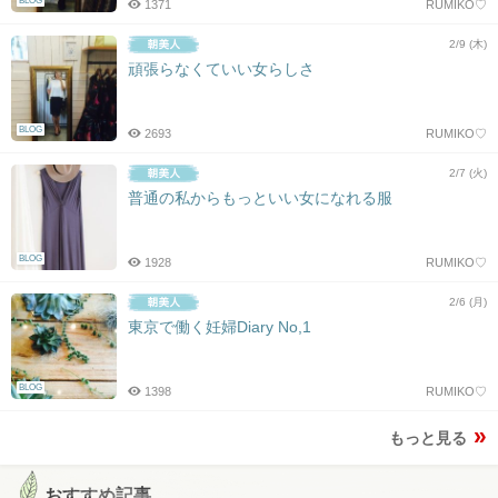
BLOG
1371
RUMIKO♡
2/9 (木)
頑張らなくていい女らしさ
BLOG
2693
RUMIKO♡
2/7 (火)
普通の私からもっといい女になれる服
BLOG
1928
RUMIKO♡
2/6 (月)
東京で働く妊婦Diary No,1
BLOG
1398
RUMIKO♡
もっと見る
おすすめ記事