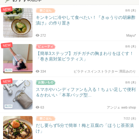
NEW
8/6 (木)
キンキンに冷やして食べたい！『きゅうりの胡麻酢
漬け』の作り置き
272
Mayu*
NEW
8/6 (木)
【簡単3ステップ】ガチガチの胸まわりをほぐす！
「巻き肩対策ピラティス」
BLOG
334
ピラティスインストラクター 澤田みのり
NEW
8/6 (木)
スマホやハンディファンも入る！ちょい足しで便利
＆かわいい「本革バッグ型...
BLOG
63
アンジェ web shop
7/22 (水)
だし要らず5分で簡単！梅と豆腐の「ほうじ茶茶漬
け」