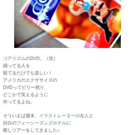
コアリズム
のDVD。（笑）
踊ってる人を
観てるだけでも楽しい！
アメリカのエクササイズの
DVDってビリー然り
どこかで笑えるように
作ってるよね。
そういえば週末、
イラストレーターの友人
と
目白の
フォーシーズンズホテル
に
癒しツアーをしてきました♪