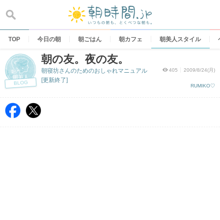
Skip
to
content
TOP
今日の朝
朝ごはん
朝カフェ
朝美人スタイル
朝の友。夜の友。
朝寝坊さんのためのおしゃれマニュアル
405
2009/8/24(月)
[更新終了]
BLOG
RUMIKO♡