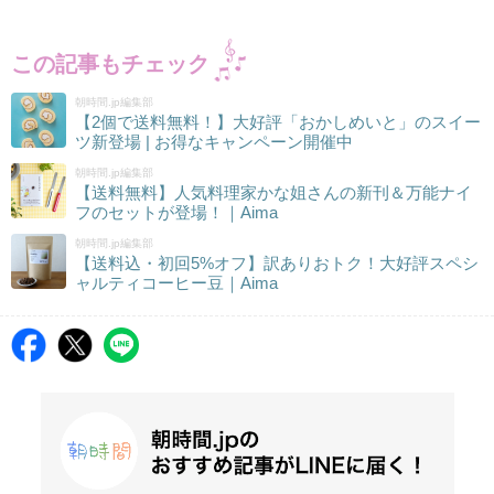
この記事もチェック
朝時間.jp編集部
【2個で送料無料！】大好評「おかしめいと」のスイー
ツ新登場 | お得なキャンペーン開催中
朝時間.jp編集部
【送料無料】人気料理家かな姐さんの新刊＆万能ナイ
フのセットが登場！｜Aima
朝時間.jp編集部
【送料込・初回5%オフ】訳ありおトク！大好評スペシ
ャルティコーヒー豆｜Aima