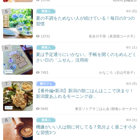
8/2 (日)
夏の不調をためない人が続けている！毎日の3つの
習慣
13731
長谷川千尋（美習慣コーチ🄬）
8/1 (土)
夏は予定通りにいかない。手帳を開くのもめんどく
さい日の「ふせん」活用術
BLOG
7453
かなころ（石山可奈子）
8/3 (月)
【番外編•新潟】新潟の朝ごはんはここで決まり！
新潟愛あふれるモーニング@...
BLOG
5945
東京ソトアサごはん会 (朝食レポーター)
8/4 (火)
機嫌がいい人は朝に何してる？気分よく過ごす小さ
な習慣3つ