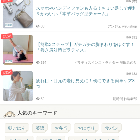
8/6 (木)
スマホやハンディファンも入る！ちょい足しで便利
＆かわいい「本革バッグ型チャーム」
BLOG
63
アンジェ web shop
NEW
8/6 (木)
【簡単3ステップ】ガチガチの胸まわりをほぐす！
「巻き肩対策ピラティス」
BLOG
334
ピラティスインストラクター 澤田みのり
NEW
8/6 (木)
疲れ目・目元の老け見えに！朝にできる簡単ケア3
つ
52
朝時間.jp編集部
人気のキーワード
朝ごはん
英語
お弁当
おにぎり
食パン