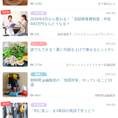
11281
五十嵐ゆかり
NEW
8/6 (木)
2026年8月から変わる！「高額療養費制度」年収
400万円ならどうなる？
329
稲村優貴子（ファイナンシャルプランナー）
8/2 (火)
誰でもできる！夏に代謝を上げて痩せるヒント3つ
17704
ダイエットインストラクター岩瀬結暉
1/16 (火)
朝時間.jp編集部の「地震対策」やっていること10
選
4854
朝時間.jp編集部
NEW
8/6 (木)
「列に並ぶ」を3単語の英語で言うと？