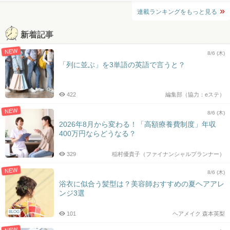
連載ランキングをもっと見る
新着記事
NEW
8/6 (木)
「列に並ぶ」を3単語の英語で言うと？
422
編集部（協力：eステ）
NEW
8/6 (木)
2026年8月から変わる！「高額療養費制度」年収
400万円ならどうなる？
329
稲村優貴子（ファイナンシャルプランナー）
NEW
8/6 (木)
浴衣に似合う髪型は？美容師おすすめの夏ヘアアレ
ンジ3選
BLOG
101
ヘアメイク 森本英梨
NEW