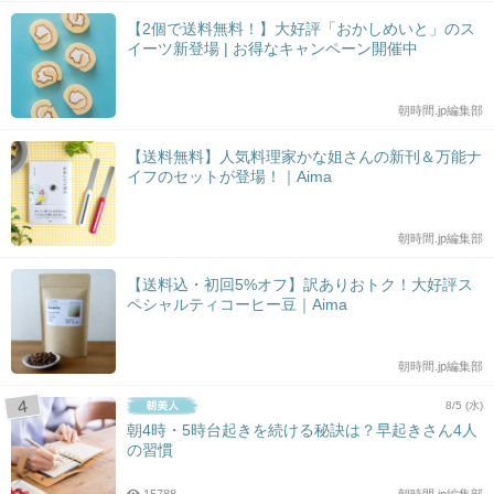
【2個で送料無料！】大好評「おかしめいと」のス
イーツ新登場 | お得なキャンペーン開催中
朝時間.jp編集部
【送料無料】人気料理家かな姐さんの新刊＆万能ナ
イフのセットが登場！｜Aima
朝時間.jp編集部
【送料込・初回5%オフ】訳ありおトク！大好評ス
ペシャルティコーヒー豆｜Aima
朝時間.jp編集部
8/5 (水)
朝4時・5時台起きを続ける秘訣は？早起きさん4人
の習慣
15788
朝時間.jp編集部