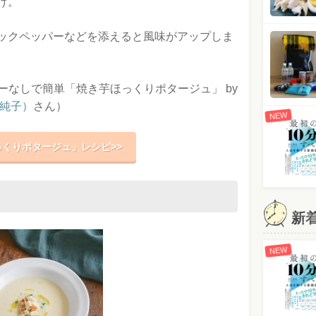
け。
ックペッパーなどを添えると風味がアップしま
ーなしで簡単「焼き芋ほっくりポタージュ」 by
津純子）
さん）
NEW
くりポタージュ」レシピ>>
新
NEW