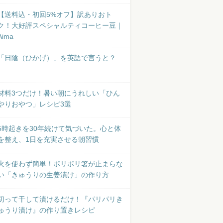
【送料込・初回5%オフ】訳ありおト
ク！大好評スペシャルティコーヒー豆｜
Aima
「日陰（ひかげ）」を英語で言うと？
材料3つだけ！暑い朝にうれしい「ひん
やりおやつ」レシピ3選
5時起きを30年続けて気づいた。心と体
を整え、1日を充実させる朝習慣
火を使わず簡単！ポリポリ箸が止まらな
い「きゅうりの生姜漬け」の作り方
切って干して漬けるだけ！『パリパリき
ゅうり漬け』の作り置きレシピ