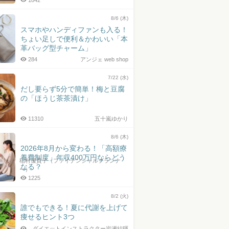
1842
8/6 (木)
スマホやハンディファンも入る！
ちょい足しで便利＆かわいい「本
革バッグ型チャーム」
284
アンジェ web shop
7/22 (水)
だし要らず5分で簡単！梅と豆腐
の「ほうじ茶茶漬け」
11310
五十嵐ゆかり
8/6 (木)
2026年8月から変わる！「高額療
養費制度」年収400万円ならどう
稲村優貴子（ファイナンシャルプランナ
なる？
ー）
1225
8/2 (火)
誰でもできる！夏に代謝を上げて
痩せるヒント3つ
ダイエットインストラクター岩瀬結暉