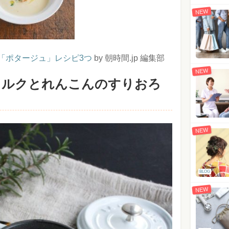
NEW
「ポタージュ」レシピ3つ
by 朝時間.jp 編集部
NEW
ミルクとれんこんのすりおろ
NEW
BLOG
NEW