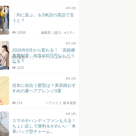
上皓史さん
8/6 (木)
「列に並ぶ」を3単語の英語で言
うと？
15505
編集部（協力：eステ）
8/6 (木)
2026年8月から変わる！「高額療
養費制度」年収400万円ならどう
稲村優貴子（ファイナンシャルプランナ
なる？
ー）
1225
8/6 (木)
浴衣に似合う髪型は？美容師おす
すめの夏ヘアアレンジ3選
274
ヘアメイク 森本英梨
8/6 (木)
スマホやハンディファンも入る！
ちょい足しで便利＆かわいい「本
革バッグ型チャーム」