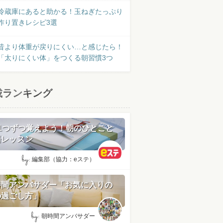
冷蔵庫にあると助かる！玉ねぎたっぷり
作り置きレシピ3選
昔より体重が戻りにくい…と感じたら！
「太りにくい体」をつくる朝習慣3つ
載ランキング
日1つずつ覚えよう！朝のひとこと
語レッスン
by:
編集部（協力：eステ）
時間アンバサダー「お気に入りの
の過ごし方」
by:
朝時間アンバサダー