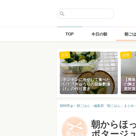
TOP
今日の朝
朝ご
Skip
注目
注目
to
content
キンキンに冷やして食べた
【簡単
い！『きゅうりの胡麻酢漬
の胸ま
け』の作り置き
肩対策
朝時間.jp
>
朝ごはん
>
編集部「朝ごはん」まとめ
朝からほ
ポタージュ