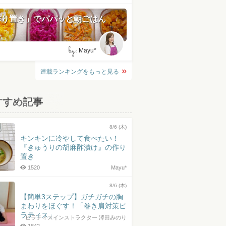
作り置き」でパパッと朝ごはん
by:
Mayu*
連載ランキングをもっと見る
すすめ記事
8/6 (木)
キンキンに冷やして食べたい！
『きゅうりの胡麻酢漬け』の作り
置き
1520
Mayu*
8/6 (木)
【簡単3ステップ】ガチガチの胸
まわりをほぐす！「巻き肩対策ピ
ラティス」
ピラティスインストラクター 澤田みのり