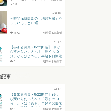
17758
1/16 (火)
朝時間.jp編集部の「地震対策」や
っていること10選
4872
朝時間.jp編集部
8/6 (木)
【参加者募集・8/22開催】9月か
ら変わりたい人へ！「最初の10
分」からはじめる、早起き習慣化
と自分時間の作り方｜ゲスト：井
8
朝時間.jp編集部
上皓史さん
着記事
8/6 (木)
【参加者募集・8/22開催】9月か
ら変わりたい人へ！「最初の10
分」からはじめる、早起き習慣化
と自分時間の作り方｜ゲスト：井
8
朝時間.jp編集部