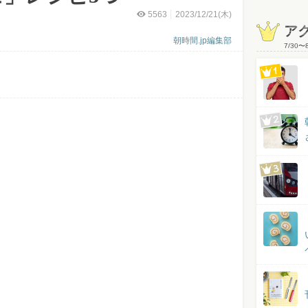
5563
2023/12/21(木)
ア
朝時間.jp編集部
7/30
〜