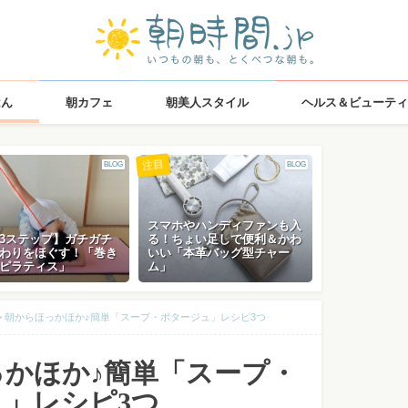
はん
朝カフェ
朝美人スタイル
ヘルス＆ビューティ
注目
BLOG
BLOG
スマホやハンディファンも入
3ステップ】ガチガチ
る！ちょい足しで便利＆かわ
わりをほぐす！「巻き
いい「本革バッグ型チャー
ピラティス」
ム」
>
朝からほっかほか♪簡単「スープ・ポタージュ」レシピ3つ
っかほか♪簡単「スープ・
」レシピ3つ