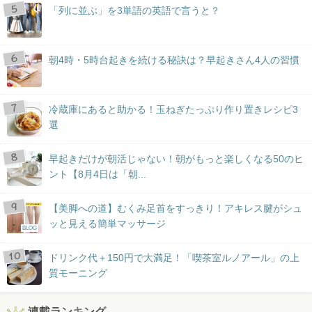
「列に並ぶ」を3単語の英語で言うと？
朝4時・5時台起きを続ける秘訣は？早起きさん4人の習慣
冷蔵庫にあると助かる！玉ねぎたっぷり作り置きレシピ3
選
早起きだけが朝活じゃない！朝がもっと楽しくなる50のヒ
ント【8月4日は「朝...
【美脚への道】むくみ足首をすっきり！アキレス腱がシュ
ッと見える簡単マッサージ
BLOG
ドリンク代＋150円で大満足！「喫茶室ルノアール」の上
質モーニング
連載ランキング