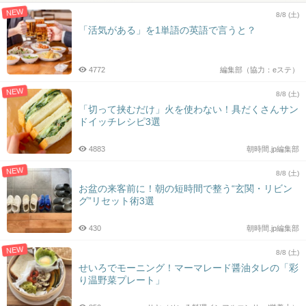
NEW
8/8 (土)
「活気がある」を1単語の英語で言うと？
4772
編集部（協力：eステ）
NEW
8/8 (土)
「切って挟むだけ」火を使わない！具だくさんサン
ドイッチレシピ3選
4883
朝時間.jp編集部
NEW
8/8 (土)
お盆の来客前に！朝の短時間で整う“玄関・リビン
グ”リセット術3選
430
朝時間.jp編集部
NEW
8/8 (土)
せいろでモーニング！マーマレード醤油タレの「彩
り温野菜プレート」