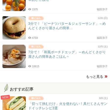
1975
福田淳子
12/6 (日)
3分で！「ピーナツバター＆ジェリーサンド」～め
んどくさがり屋さんの簡単...
4759
福田淳子
12/5 (土)
7分で！「和風ポーチドエッグ」～めんどくさがり
屋さんの簡単あさごはん～
10615
福田淳子
もっと見る
おすすめ記事
NEW
8/8 (土)
「切って挟むだけ」火を使わない！具だくさんサン
ドイッチレシピ3選