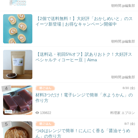
朝時間.jp編集部
【2個で送料無料！】大好評「おかしめいと」のス
イーツ新登場 | お得なキャンペーン開催中
朝時間.jp編集部
【送料込・初回5%オフ】訳ありおトク！大好評ス
ペシャルティコーヒー豆｜Aima
朝時間.jp編集部
8/30 (金)
材料3つだけ！電子レンジで簡単「水ようかん」の
作り方
BLOG
139822
料理家 エプロン
8/7 (金)
つゆはレンジで簡単！にんにく香る「醤油そうめ
ん」の作り方