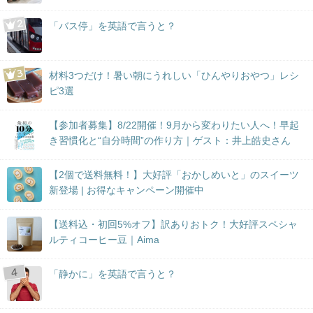
「バス停」を英語で言うと？
材料3つだけ！暑い朝にうれしい「ひんやりおやつ」レシ
ピ3選
【参加者募集】8/22開催！9月から変わりたい人へ！早起
き習慣化と“自分時間”の作り方｜ゲスト：井上皓史さん
【2個で送料無料！】大好評「おかしめいと」のスイーツ
新登場 | お得なキャンペーン開催中
【送料込・初回5%オフ】訳ありおトク！大好評スペシャ
ルティコーヒー豆｜Aima
「静かに」を英語で言うと？