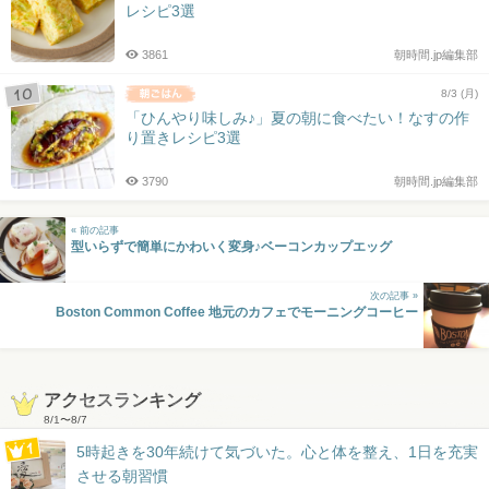
レシピ3選
3861
朝時間.jp編集部
8/3 (月)
「ひんやり味しみ♪」夏の朝に食べたい！なすの作
り置きレシピ3選
3790
朝時間.jp編集部
« 前の記事
型いらずで簡単にかわいく変身♪ベーコンカップエッグ
次の記事 »
Boston Common Coffee 地元のカフェでモーニングコーヒー
アクセスランキング
8/1
〜
8/7
5時起きを30年続けて気づいた。心と体を整え、1日を充実
させる朝習慣