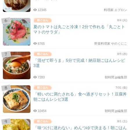
BLOG
12345
料理家 エプロン
8/4 (火)
夏のトマトは丸ごと冷凍！2分で作れる「丸ごとト
マトのサラダ」
6765
野菜料理家 やのくにこ
8/5 (水)
「混ぜて即うま」5分で完成！納豆朝ごはんレシピ
3選
7283
朝時間.jp編集部
7/31 (金)
「軽いのに満たされる」食べ過ぎリセット！豆腐丼
朝ごはんレシピ3選
10454
朝時間.jp編集部
8/1 (土)
「味つけに迷わない」めんつゆで決まる！朝ごはん