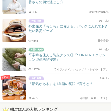
香さんの朝の過ごし方
4662
朝時間.jp編集部
1/17 (水)
外出先の「もしも」に備える。バッグに入れておき
たい防災グッズ
43667
田中青紗
3/11 (金)
平常時も使える防災グッズ◎「SONAENO クッシ
ョン型多機能寝袋」
11768
ライフスタイルショップ「スタイルストア」
NEW
8/8 (土)
「活気がある」を1単語の英語で言うと？
4772
編集部（協力：eステ）
朝ごはんの人気ランキング