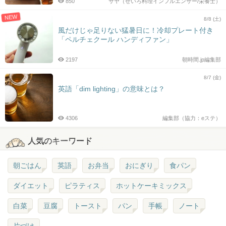
850
サヤ（せいろ料理インフルエンサー/栄養士）
NEW
8/8 (土)
風だけじゃ足りない猛暑日に！冷却プレート付き
「ペルチェクール ハンディファン」
2197
朝時間.jp編集部
8/7 (金)
英語「dim lighting」の意味とは？
4306
編集部（協力：eステ）
人気のキーワード
朝ごはん
英語
お弁当
おにぎり
食パン
ダイエット
ピラティス
ホットケーキミックス
白菜
豆腐
トースト
パン
手帳
ノート
片づけ