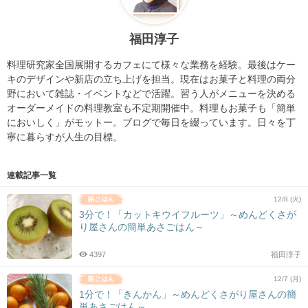
福田淳子
料理研究家全国展開するカフェにて様々な業務を経験。最後はケー
キのデザインや新店の立ち上げを担当。現在はお菓子と料理の両分
野において雑誌・イベントなどで活躍。習う人がメニューを決める
オーダーメイドの料理教室も不定期開催中。料理もお菓子も「簡単
においしく」がモットー。ブログで毎日を綴っています。日々を丁
寧に暮らすが人生の目標。
連載記事一覧
12/8 (火)
3分で！「カットキウイフルーツ」～めんどくさが
り屋さんの簡単あさごはん～
4397
福田淳子
12/7 (月)
1分で！「きんかん」～めんどくさがり屋さんの簡
単あさごはん～