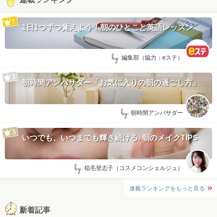
1日1つずつ覚えよう！朝のひとこと英語レッスン
by:
編集部（協力：eステ）
朝時間アンバサダー「お気に入りの朝の過ごし方」
by:
朝時間アンバサダー
いつでも、いつまでも輝き続ける♪朝のメイクTIPS
by:
稲毛登志子（コスメコンシェルジュ）
連載ランキングをもっと見る
新着記事