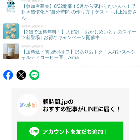
朝時間.jp編集部
【参加者募集】8/22開催！9月から変わりたい人へ！早
起き習慣化と“自分時間”の作り方｜ゲスト：井上皓史さ
ん
朝時間.jp編集部
【2個で送料無料！】大好評「おかしめいと」のスイー
ツ新登場 | お得なキャンペーン開催中
朝時間.jp編集部
【送料込・初回5%オフ】訳ありおトク！大好評スペシ
ャルティコーヒー豆｜Aima