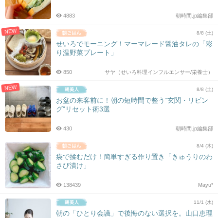
4883
朝時間.jp編集部
NEW
8/8 (土)
せいろでモーニング！マーマレード醤油タレの「彩
り温野菜プレート」
850
サヤ（せいろ料理インフルエンサー/栄養士）
NEW
8/8 (土)
お盆の来客前に！朝の短時間で整う“玄関・リビン
グ”リセット術3選
430
朝時間.jp編集部
8/4 (木)
袋で揉むだけ！簡単すぎる作り置き「きゅうりのわ
さび漬け」
138439
Mayu*
11/1 (水)
朝の「ひとり会議」で後悔のない選択を。山口恵理