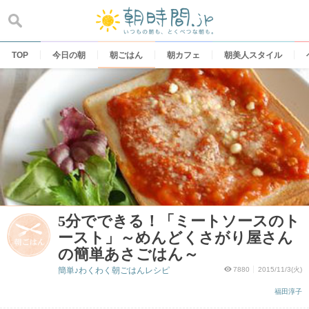
Skip
to
content
TOP
今日の朝
朝ごはん
朝カフェ
朝美人スタイル
5分でできる！「ミートソースのト
ースト」～めんどくさがり屋さん
の簡単あさごはん～
簡単♪わくわく朝ごはんレシピ
7880
2015/11/3(火)
福田淳子