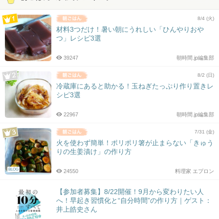
8/4 (火)
材料3つだけ！暑い朝にうれしい「ひんやりおや
つ」レシピ3選
39247
朝時間.jp編集部
8/2 (日)
冷蔵庫にあると助かる！玉ねぎたっぷり作り置きレ
シピ3選
22967
朝時間.jp編集部
7/31 (金)
火を使わず簡単！ポリポリ箸が止まらない「きゅう
りの生姜漬け」の作り方
BLOG
24550
料理家 エプロン
【参加者募集】8/22開催！9月から変わりたい人
へ！早起き習慣化と“自分時間”の作り方｜ゲスト：
井上皓史さん