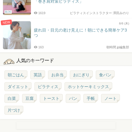
「巻き肩対策ピラティス」
BLOG
1619
ピラティスインストラクター 澤田みのり
NEW
8/6 (木)
疲れ目・目元の老け見えに！朝にできる簡単ケア3
つ
163
朝時間.jp編集部
人気のキーワード
朝ごはん
英語
お弁当
おにぎり
食パン
ダイエット
ピラティス
ホットケーキミックス
白菜
豆腐
トースト
パン
手帳
ノート
片づけ