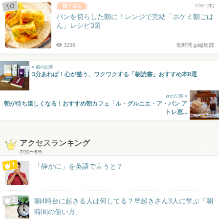
7/30 (木)
パンを切らした朝に！レンジで完結「ホケミ朝ごは
ん」レシピ3選
3296
朝時間.jp編集部
« 前の記事
3分あれば！心が整う、ワクワクする「朝読書」おすすめ本8選
次の記事 »
朝が待ち遠しくなる！おすすめ朝カフェ「ル・グルニエ・ア・パン ア
トレ恵...
アクセスランキング
7/30
〜
8/5
「静かに」を英語で言うと？
朝4時台に起きる人は何してる？早起きさん3人に学ぶ「朝
時間の使い方」