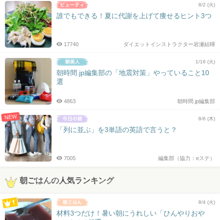
8/2 (火)
誰でもできる！夏に代謝を上げて痩せるヒント3つ
17740
ダイエットインストラクター岩瀬結暉
1/16 (火)
朝時間.jp編集部の「地震対策」やっていること10
選
4863
朝時間.jp編集部
NEW
8/6 (木)
「列に並ぶ」を3単語の英語で言うと？
7005
編集部（協力：eステ）
朝ごはんの人気ランキング
8/4 (火)
材料3つだけ！暑い朝にうれしい「ひんやりおや