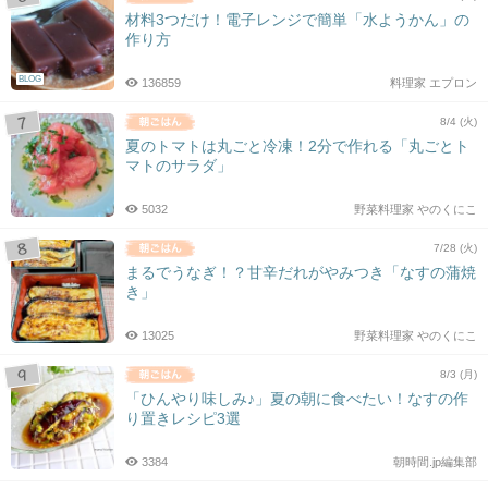
材料3つだけ！電子レンジで簡単「水ようかん」の
作り方
BLOG
136859
料理家 エプロン
8/4 (火)
夏のトマトは丸ごと冷凍！2分で作れる「丸ごとト
マトのサラダ」
5032
野菜料理家 やのくにこ
7/28 (火)
まるでうなぎ！？甘辛だれがやみつき「なすの蒲焼
き」
13025
野菜料理家 やのくにこ
8/3 (月)
「ひんやり味しみ♪」夏の朝に食べたい！なすの作
り置きレシピ3選
3384
朝時間.jp編集部