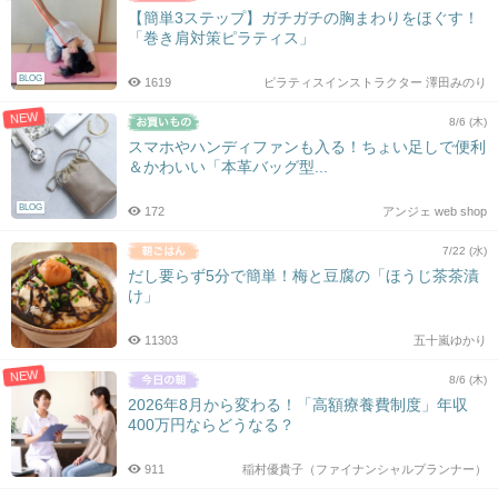
【簡単3ステップ】ガチガチの胸まわりをほぐす！
「巻き肩対策ピラティス」
BLOG
1619
ピラティスインストラクター 澤田みのり
NEW
8/6 (木)
スマホやハンディファンも入る！ちょい足しで便利
＆かわいい「本革バッグ型...
BLOG
172
アンジェ web shop
7/22 (水)
だし要らず5分で簡単！梅と豆腐の「ほうじ茶茶漬
け」
11303
五十嵐ゆかり
NEW
8/6 (木)
2026年8月から変わる！「高額療養費制度」年収
400万円ならどうなる？
911
稲村優貴子（ファイナンシャルプランナー）