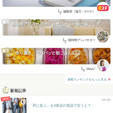
by:
編集部（協力：eステ）
朝時間アンバサダー「お気に入りの朝の過ごし方」
by:
朝時間アンバサダー
「作り置き」でパパッと朝ごはん
by:
Mayu*
連載ランキングをもっと見る
新着記事
NEW
8/6 (木)
「列に並ぶ」を3単語の英語で言うと？