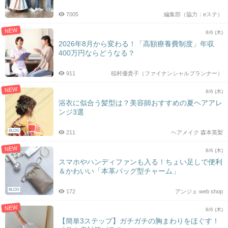
7005
編集部（協力：eステ）
NEW
8/6 (木)
2026年8月から変わる！「高額療養費制度」年収
400万円ならどうなる？
911
稲村優貴子（ファイナンシャルプランナー）
NEW
8/6 (木)
浴衣に似合う髪型は？美容師おすすめの夏ヘアアレ
ンジ3選
BLOG
211
ヘアメイク 森本英梨
NEW
8/6 (木)
スマホやハンディファンも入る！ちょい足しで便利
＆かわいい「本革バッグ型チャーム」
BLOG
172
アンジェ web shop
NEW
8/6 (木)
【簡単3ステップ】ガチガチの胸まわりをほぐす！