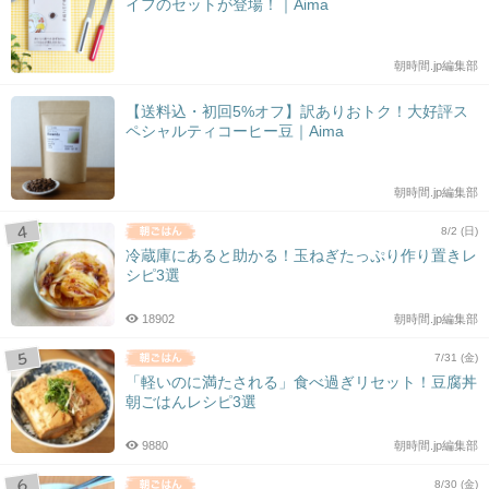
イフのセットが登場！｜Aima
朝時間.jp編集部
【送料込・初回5%オフ】訳ありおトク！大好評ス
ペシャルティコーヒー豆｜Aima
朝時間.jp編集部
8/2 (日)
冷蔵庫にあると助かる！玉ねぎたっぷり作り置きレ
シピ3選
18902
朝時間.jp編集部
7/31 (金)
「軽いのに満たされる」食べ過ぎリセット！豆腐丼
朝ごはんレシピ3選
9880
朝時間.jp編集部
8/30 (金)