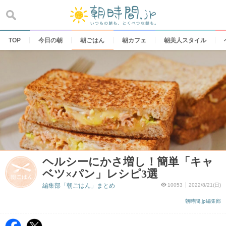
Skip
to
content
TOP
今日の朝
朝ごはん
朝カフェ
朝美人スタイル
ヘルシーにかさ増し！簡単「キャ
ベツ×パン」レシピ3選
編集部「朝ごはん」まとめ
10053
2022/8/21(日)
朝時間.jp編集部