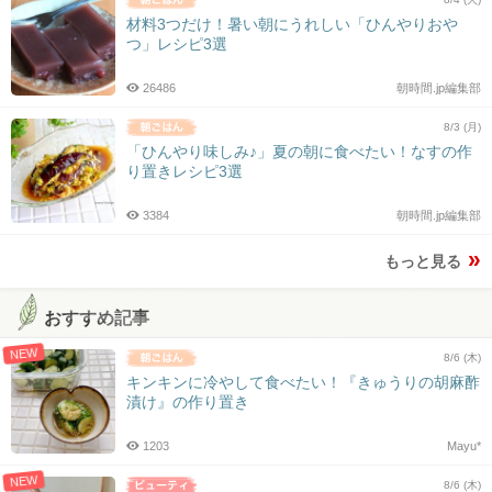
材料3つだけ！暑い朝にうれしい「ひんやりおや
つ」レシピ3選
26486
朝時間.jp編集部
8/3 (月)
「ひんやり味しみ♪」夏の朝に食べたい！なすの作
り置きレシピ3選
3384
朝時間.jp編集部
もっと見る
おすすめ記事
NEW
8/6 (木)
キンキンに冷やして食べたい！『きゅうりの胡麻酢
漬け』の作り置き
1203
Mayu*
NEW
8/6 (木)