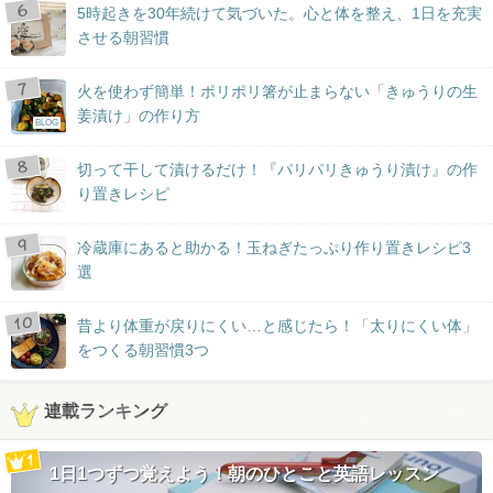
5時起きを30年続けて気づいた。心と体を整え、1日を充実
させる朝習慣
火を使わず簡単！ポリポリ箸が止まらない「きゅうりの生
姜漬け」の作り方
BLOG
切って干して漬けるだけ！『パリパリきゅうり漬け』の作
り置きレシピ
冷蔵庫にあると助かる！玉ねぎたっぷり作り置きレシピ3
選
昔より体重が戻りにくい…と感じたら！「太りにくい体」
をつくる朝習慣3つ
連載ランキング
1日1つずつ覚えよう！朝のひとこと英語レッスン