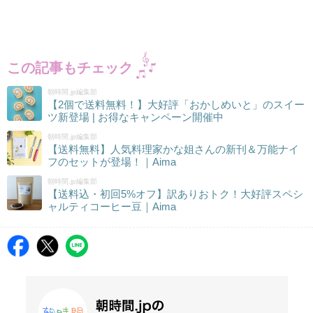
この記事もチェック
朝時間.jp編集部
【2個で送料無料！】大好評「おかしめいと」のスイー
ツ新登場 | お得なキャンペーン開催中
朝時間.jp編集部
【送料無料】人気料理家かな姐さんの新刊＆万能ナイ
フのセットが登場！｜Aima
朝時間.jp編集部
【送料込・初回5%オフ】訳ありおトク！大好評スペシ
ャルティコーヒー豆｜Aima