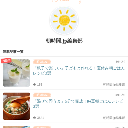
朝時間.jp編集部
連載記事一覧
NEW
8/6 (木)
「親子で楽しい」子どもと作れる！夏休み朝ごはん
レシピ3選
156
朝時間.jp編集部
8/5 (水)
「混ぜて即うま」5分で完成！納豆朝ごはんレシピ
3選
3641
朝時間.jp編集部
8/4 (火)