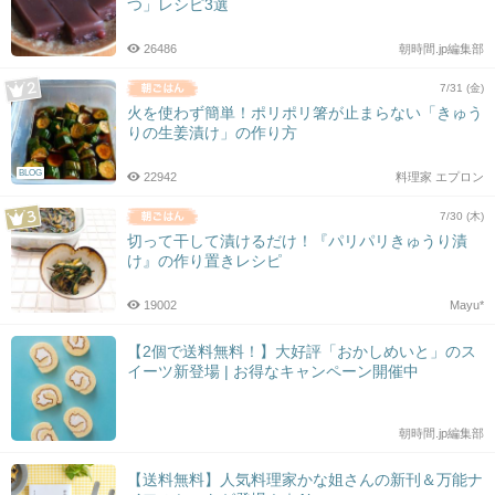
つ」レシピ3選
26486
朝時間.jp編集部
7/31 (金)
火を使わず簡単！ポリポリ箸が止まらない「きゅう
りの生姜漬け」の作り方
BLOG
22942
料理家 エプロン
7/30 (木)
切って干して漬けるだけ！『パリパリきゅうり漬
け』の作り置きレシピ
19002
Mayu*
【2個で送料無料！】大好評「おかしめいと」のス
イーツ新登場 | お得なキャンペーン開催中
朝時間.jp編集部
【送料無料】人気料理家かな姐さんの新刊＆万能ナ