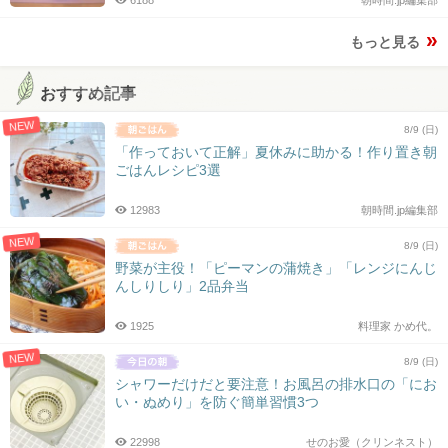
もっと見る
おすすめ記事
NEW
8/9 (日)
「作っておいて正解」夏休みに助かる！作り置き朝
ごはんレシピ3選
12983
朝時間.jp編集部
NEW
8/9 (日)
野菜が主役！「ピーマンの蒲焼き」「レンジにんじ
んしりしり」2品弁当
1925
料理家 かめ代。
NEW
8/9 (日)
シャワーだけだと要注意！お風呂の排水口の「にお
い・ぬめり」を防ぐ簡単習慣3つ
22998
せのお愛（クリンネスト）