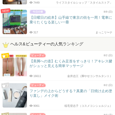
7449
ライフスタイルショップ「スタイルストア」
NEW
8/9 (日)
【日曜日の絵本】山手線で東京の街を一周！電車に
乗りたくなる楽しい一冊
BLOG
317
まっこリ〜ナ
ヘルス&ビューティーの人気ランキング
8/2 (日)
【美脚への道】むくみ足首をすっきり！アキレス腱
がシュッと見える簡単マッサージ
BLOG
16611
金井志江（脚やせコンサルタント）
8/2 (日)
ファンデの上からどうする？真夏の「日焼け止め塗
り直し」メイク術
9061
稲毛登志子（コスメコンシェルジュ）
8/3 (月)