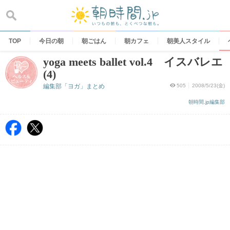
Skip
to
content
TOP
今日の朝
朝ごはん
朝カフェ
朝美人スタイル
yoga meets ballet vol.4 イスバレエ
(4)
編集部「ヨガ」まとめ
505
2008/5/23(金)
朝時間.jp編集部