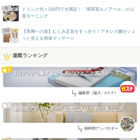
ドリンク代＋150円で大満足！「喫茶室ルノアール」の上
質モーニング
【美脚への道】むくみ足首をすっきり！アキレス腱がシュ
ッと見える簡単マッサージ
BLOG
連載ランキング
1日1つずつ覚えよう！朝のひとこと英語レッスン
by:
編集部（協力：eステ）
朝時間アンバサダー「お気に入りの朝の過ごし方」
by:
朝時間アンバサダー