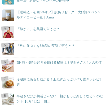
新登場 | お得なキャンペーン開催中
【送料込・初回5%オフ】訳ありおトク！大好評スペシャ
ルティコーヒー豆｜Aima
「静かに」を英語で言うと？
「列に並ぶ」を3単語の英語で言うと？
朝4時・5時台起きを続ける秘訣は？早起きさん4人の習慣
冷蔵庫にあると助かる！玉ねぎたっぷり作り置きレシピ3
選
早起きだけが朝活じゃない！朝がもっと楽しくなる50のヒ
ント【8月4日は「朝...