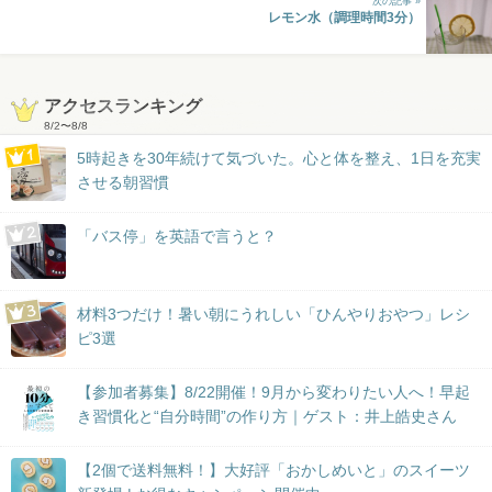
次の記事 »
レモン水（調理時間3分）
アクセスランキング
8/2
〜
8/8
5時起きを30年続けて気づいた。心と体を整え、1日を充実
させる朝習慣
「バス停」を英語で言うと？
材料3つだけ！暑い朝にうれしい「ひんやりおやつ」レシ
ピ3選
【参加者募集】8/22開催！9月から変わりたい人へ！早起
き習慣化と“自分時間”の作り方｜ゲスト：井上皓史さん
【2個で送料無料！】大好評「おかしめいと」のスイーツ