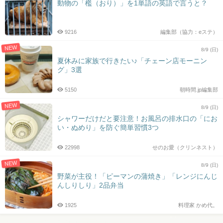
動物の「檻（おり）」を1単語の英語で言うと？
9216
編集部（協力：eステ）
NEW
8/9 (日)
夏休みに家族で行きたい♪「チェーン店モーニン
グ」3選
5150
朝時間.jp編集部
NEW
8/9 (日)
シャワーだけだと要注意！お風呂の排水口の「にお
い・ぬめり」を防ぐ簡単習慣3つ
22998
せのお愛（クリンネスト）
NEW
8/9 (日)
野菜が主役！「ピーマンの蒲焼き」「レンジにんじ
んしりしり」2品弁当
1925
料理家 かめ代。