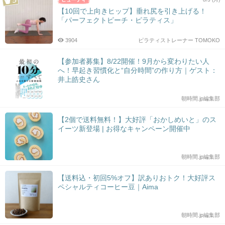
【10回で上向きヒップ】垂れ尻を引き上げる！
「パーフェクトピーチ・ピラティス」
3904
ピラティストレーナー TOMOKO
【参加者募集】8/22開催！9月から変わりたい人
へ！早起き習慣化と“自分時間”の作り方｜ゲスト：
井上皓史さん
朝時間.jp編集部
【2個で送料無料！】大好評「おかしめいと」のス
イーツ新登場 | お得なキャンペーン開催中
朝時間.jp編集部
【送料込・初回5%オフ】訳ありおトク！大好評ス
ペシャルティコーヒー豆｜Aima
朝時間.jp編集部