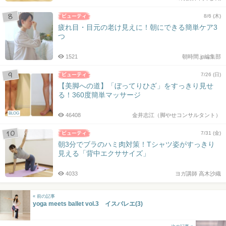
8/6 (木)
疲れ目・目元の老け見えに！朝にできる簡単ケア3
つ
1521
朝時間.jp編集部
7/26 (日)
【美脚への道】「ぼってりひざ」をすっきり見せ
る！360度簡単マッサージ
BLOG
46408
金井志江（脚やせコンサルタント）
7/31 (金)
朝3分でブラのハミ肉対策！Tシャツ姿がすっきり
見える「背中エクササイズ」
4033
ヨガ講師 高木沙織
« 前の記事
yoga meets ballet vol.3 イスバレエ(3)