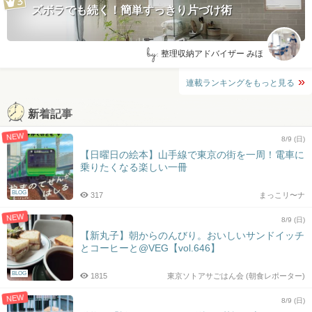
ズボラでも続く！簡単すっきり片づけ術
by:
整理収納アドバイザー みほ
連載ランキングをもっと見る
新着記事
NEW
8/9 (日)
【日曜日の絵本】山手線で東京の街を一周！電車に
乗りたくなる楽しい一冊
BLOG
317
まっこリ〜ナ
NEW
8/9 (日)
【新丸子】朝からのんびり。おいしいサンドイッチ
とコーヒーと@VEG【vol.646】
BLOG
1815
東京ソトアサごはん会 (朝食レポーター)
NEW
8/9 (日)