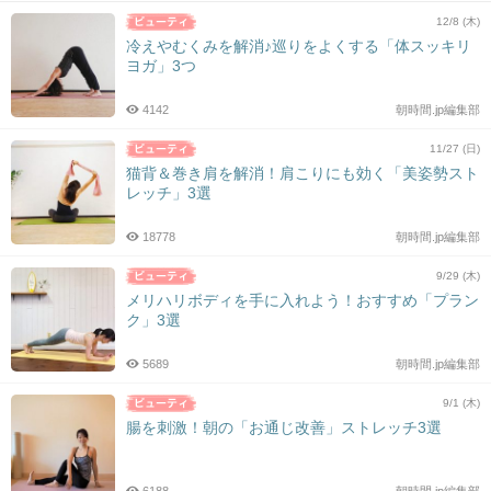
12/8 (木)
冷えやむくみを解消♪巡りをよくする「体スッキリ
ヨガ」3つ
4142
朝時間.jp編集部
11/27 (日)
猫背＆巻き肩を解消！肩こりにも効く「美姿勢スト
レッチ」3選
18778
朝時間.jp編集部
9/29 (木)
メリハリボディを手に入れよう！おすすめ「プラン
ク」3選
5689
朝時間.jp編集部
9/1 (木)
腸を刺激！朝の「お通じ改善」ストレッチ3選
6188
朝時間.jp編集部