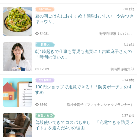
8/10 (土)
夏の朝ごはんにおすすめ！簡単おいしい「やみつき
キュウリ」
54981
野菜料理家 やのくにこ
4/1 (金)
朝4時起きで仕事も育児も充実に！吉武麻子さんの
「時間の使い方」
12389
朝時間.jp編集部
9/14 (木)
100円ショップで用意できる！「防災ポーチ」のす
すめ
8660
稲村優貴子（ファイナンシャルプランナー）
9/27 (月)
普段使いできてコスパも良し！「充電できる防災ラ
イト」を選んだ4つの理由