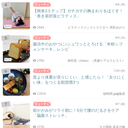
8/6 (木)
【簡単3ステップ】ガチガチの胸まわりをほぐす！
「巻き肩対策ピラティス」
BLOG
2943
ピラティスインストラクター 澤田みのり
8/4 (火)
腸活中のおやつに♪シュワッととろける「米粉シフ
ォンケーキ」レシピ
BLOG
2759
神田恵（Hana）（美腸ケアセラピスト）
7/30 (木)
昔より体重が戻りにくい…と感じたら！「太りにく
い体」をつくる朝習慣3つ
17074
朝時間.jp編集部
8/7 (金)
前かがみがツライ朝に！5分で腰のだるさをケア
「脇腹ストレッチ」
2776
ヨガ講師 高木沙織