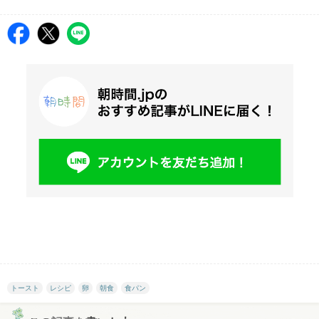
トースト
レシピ
卵
朝食
食パン