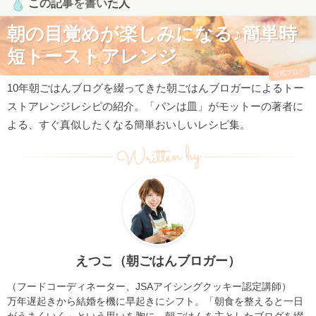
この記事を書いた人
朝の目覚めが楽しみになる♪簡単時
短トーストアレンジ
公式ブログ
10年朝ごはんブログを綴ってきた朝ごはんブロガーによるトー
ストアレンジレシピの紹介。「パンは皿」がモットーの著者に
よる、すぐ真似したくなる簡単おいしいレシピ集。
Written by
えつこ（朝ごはんブロガー）
（フードコーディネーター、JSAアイシングクッキー認定講師）
万年遅起きから結婚を機に早起きにシフト。「朝食を整えると一日