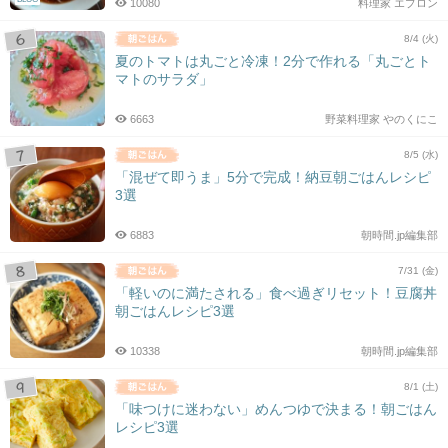
10080
料理家 エプロン
8/4 (火)
夏のトマトは丸ごと冷凍！2分で作れる「丸ごとト
マトのサラダ」
6663
野菜料理家 やのくにこ
8/5 (水)
「混ぜて即うま」5分で完成！納豆朝ごはんレシピ
3選
6883
朝時間.jp編集部
7/31 (金)
「軽いのに満たされる」食べ過ぎリセット！豆腐丼
朝ごはんレシピ3選
10338
朝時間.jp編集部
8/1 (土)
「味つけに迷わない」めんつゆで決まる！朝ごはん
レシピ3選