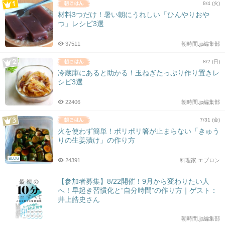
8/4 (火)
材料3つだけ！暑い朝にうれしい「ひんやりおや
つ」レシピ3選
37511
朝時間.jp編集部
8/2 (日)
冷蔵庫にあると助かる！玉ねぎたっぷり作り置きレ
シピ3選
22406
朝時間.jp編集部
7/31 (金)
火を使わず簡単！ポリポリ箸が止まらない「きゅう
りの生姜漬け」の作り方
BLOG
24391
料理家 エプロン
【参加者募集】8/22開催！9月から変わりたい人
へ！早起き習慣化と“自分時間”の作り方｜ゲスト：
井上皓史さん
朝時間.jp編集部