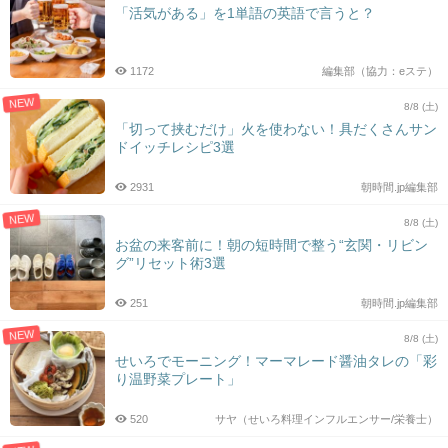
「活気がある」を1単語の英語で言うと？
1172
編集部（協力：eステ）
NEW
8/8 (土)
「切って挟むだけ」火を使わない！具だくさんサン
ドイッチレシピ3選
2931
朝時間.jp編集部
NEW
8/8 (土)
お盆の来客前に！朝の短時間で整う“玄関・リビン
グ”リセット術3選
251
朝時間.jp編集部
NEW
8/8 (土)
せいろでモーニング！マーマレード醤油タレの「彩
り温野菜プレート」
520
サヤ（せいろ料理インフルエンサー/栄養士）