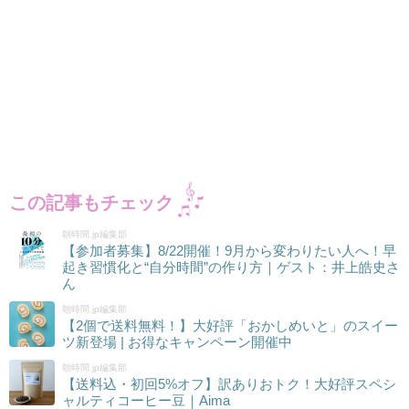
この記事もチェック
朝時間.jp編集部
【参加者募集】8/22開催！9月から変わりたい人へ！早
起き習慣化と“自分時間”の作り方｜ゲスト：井上皓史さ
ん
朝時間.jp編集部
【2個で送料無料！】大好評「おかしめいと」のスイー
ツ新登場 | お得なキャンペーン開催中
朝時間.jp編集部
【送料込・初回5%オフ】訳ありおトク！大好評スペシ
ャルティコーヒー豆｜Aima