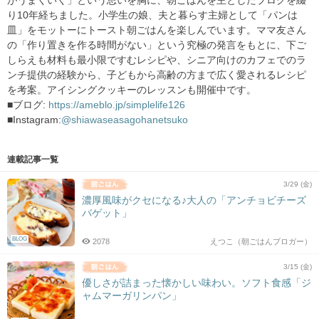
がうまくいく」という思いを胸に、朝ごはんを主としたブログを綴
り10年経ちました。小学生の娘、夫と暮らす主婦として「パンは
皿」をモットーにトースト朝ごはんを楽しんでいます。ママ友さん
の「作り置きを作る時間がない」という究極の発言をもとに、下ご
しらえも材料も最小限ですむレシピや、シニア向けのカフェでのラ
ンチ提供の経験から、子どもから高齢の方まで広く愛されるレシピ
を考案。アイシングクッキーのレッスンも開催中です。
■ブログ:
https://ameblo.jp/simplelife126
■Instagram:
@shiawaseasagohanetsuko
連載記事一覧
3/29 (金)
濃厚風味がクセになる♪大人の「アンチョビチーズ
バゲット」
BLOG
2078
えつこ（朝ごはんブロガー）
3/15 (金)
優しさが詰まった懐かしい味わい。ソフト食感「ジ
ャムマーガリンパン」