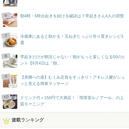
朝4時・5時台起きを続ける秘訣は？早起きさん4人の習慣
冷蔵庫にあると助かる！玉ねぎたっぷり作り置きレシピ3
選
早起きだけが朝活じゃない！朝がもっと楽しくなる50のヒ
ント【8月4日は「朝...
【美脚への道】むくみ足首をすっきり！アキレス腱がシュ
ッと見える簡単マッサージ
BLOG
ドリンク代＋150円で大満足！「喫茶室ルノアール」の上
質モーニング
連載ランキング