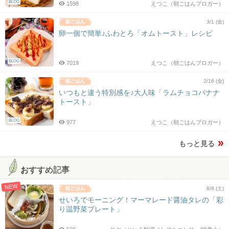
BLOG
1598
えつこ（朝ごはんブロガー）
3/1 (金)
卵一個で簡単♪ふわとろ「オムトースト」レシピ
BLOG
7019
えつこ（朝ごはんブロガー）
2/16 (金)
いつもと違う特別感を♪大人味「ラムチョコバナナ
トースト」
BLOG
977
えつこ（朝ごはんブロガー）
もっと見る
おすすめ記事
NEW
8/8 (土)
せいろでモーニング！マーマレード醤油タレの「彩
り温野菜プレート」