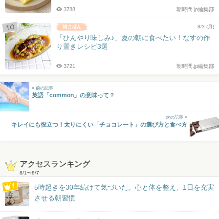
3788
朝時間.jp編集部
8/3 (月)
「ひんやり味しみ♪」夏の朝に食べたい！なすの作
り置きレシピ3選
3721
朝時間.jp編集部
« 前の記事
英語「common」の意味って？
次の記事 »
キレイにも役立つ！太りにくい「チョコレート」の選び方と食べ方
アクセスランキング
8/1
〜
8/7
5時起きを30年続けて気づいた。心と体を整え、1日を充実
させる朝習慣