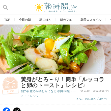
Skip
to
content
TOP
今日の朝
朝ごはん
朝カフェ
朝美人スタイル
黄身がとろ～り！簡単「ルッコラ
と卵のトースト」レシピ♪
朝の目覚めが楽しみになる♪簡単時短トー
2160
2022/2/18(金)
BLOG
ストアレンジ
えつこ（朝ごはんブロガー）