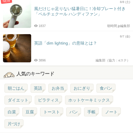
NEW
8/8 (土)
風だけじゃ足りない猛暑日に！冷却プレート付き
「ペルチェクール ハンディファン」
1837
朝時間.jp編集部
8/7 (金)
英語「dim lighting」の意味とは？
3896
編集部（協力：eステ）
人気のキーワード
朝ごはん
英語
お弁当
おにぎり
食パン
ダイエット
ピラティス
ホットケーキミックス
白菜
豆腐
トースト
パン
手帳
ノート
片づけ