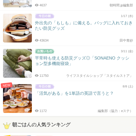
4637
朝時間.jp編集部
1/17 (水)
外出先の「もしも」に備える。バッグに入れておき
たい防災グッズ
43634
田中青紗
3/11 (金)
平常時も使える防災グッズ◎「SONAENO クッシ
ョン型多機能寝袋」
11750
ライフスタイルショップ「スタイルストア」
NEW
8/8 (土)
「活気がある」を1単語の英語で言うと？
1172
編集部（協力：eステ）
朝ごはんの人気ランキング