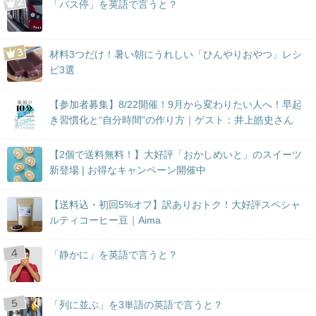
「バス停」を英語で言うと？
材料3つだけ！暑い朝にうれしい「ひんやりおやつ」レシ
ピ3選
【参加者募集】8/22開催！9月から変わりたい人へ！早起
き習慣化と“自分時間”の作り方｜ゲスト：井上皓史さん
【2個で送料無料！】大好評「おかしめいと」のスイーツ
新登場 | お得なキャンペーン開催中
【送料込・初回5%オフ】訳ありおトク！大好評スペシャ
ルティコーヒー豆｜Aima
「静かに」を英語で言うと？
「列に並ぶ」を3単語の英語で言うと？