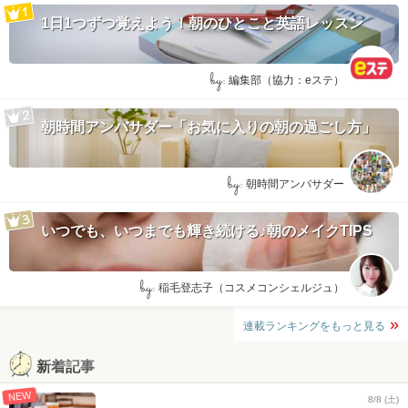
1日1つずつ覚えよう！朝のひとこと英語レッスン
by:
編集部（協力：eステ）
朝時間アンバサダー「お気に入りの朝の過ごし方」
by:
朝時間アンバサダー
いつでも、いつまでも輝き続ける♪朝のメイクTIPS
by:
稲毛登志子（コスメコンシェルジュ）
連載ランキングをもっと見る
新着記事
NEW
8/8 (土)