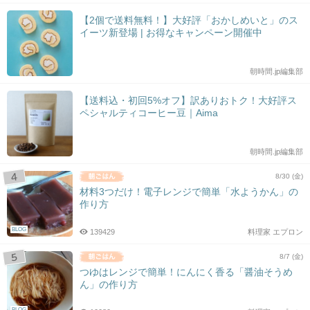
【2個で送料無料！】大好評「おかしめいと」のス
イーツ新登場 | お得なキャンペーン開催中
朝時間.jp編集部
【送料込・初回5%オフ】訳ありおトク！大好評ス
ペシャルティコーヒー豆｜Aima
朝時間.jp編集部
8/30 (金)
材料3つだけ！電子レンジで簡単「水ようかん」の
作り方
BLOG
139429
料理家 エプロン
8/7 (金)
つゆはレンジで簡単！にんにく香る「醤油そうめ
ん」の作り方
BLOG