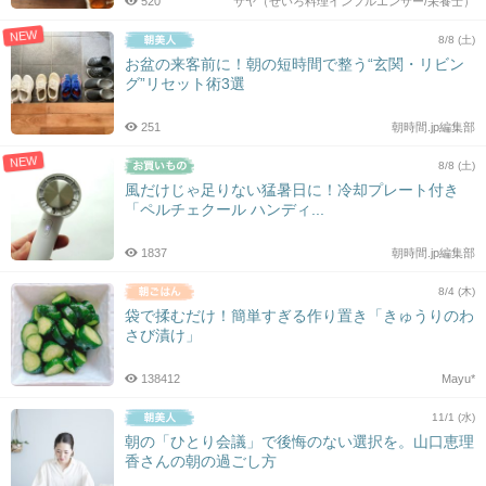
520
サヤ（せいろ料理インフルエンサー/栄養士）
NEW
8/8 (土)
お盆の来客前に！朝の短時間で整う“玄関・リビン
グ”リセット術3選
251
朝時間.jp編集部
NEW
8/8 (土)
風だけじゃ足りない猛暑日に！冷却プレート付き
「ペルチェクール ハンディ...
1837
朝時間.jp編集部
8/4 (木)
袋で揉むだけ！簡単すぎる作り置き「きゅうりのわ
さび漬け」
138412
Mayu*
11/1 (水)
朝の「ひとり会議」で後悔のない選択を。山口恵理
香さんの朝の過ごし方