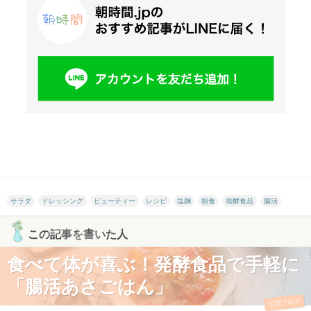
サラダ
ドレッシング
ビューティー
レシピ
塩麹
朝食
発酵食品
腸活
この記事を書いた人
食べて体が喜ぶ！発酵食品で手軽に
「腸活あさごはん」
公式ブログ