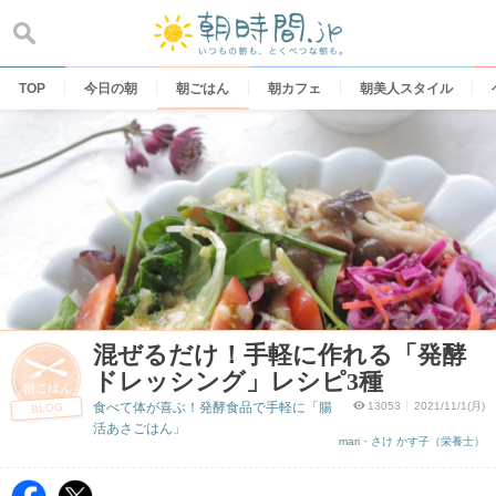
Skip
to
content
TOP
今日の朝
朝ごはん
朝カフェ
朝美人スタイル
混ぜるだけ！手軽に作れる「発酵
ドレッシング」レシピ3種
食べて体が喜ぶ！発酵食品で手軽に「腸
13053
2021/11/1(月)
BLOG
活あさごはん」
mari・さけ かす子（栄養士）