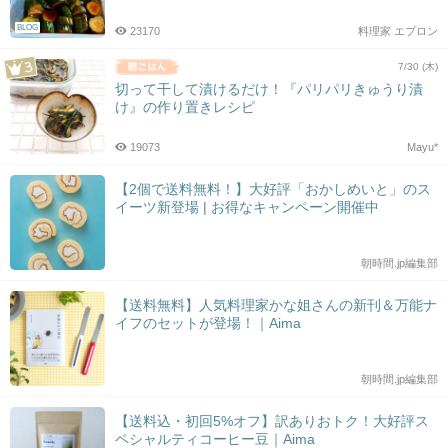
BLOG
23170
料理家 エプロン
7/30 (木)
切って干して漬けるだけ！『パリパリきゅうり漬
け』の作り置きレシピ
19073
Mayu*
【2個で送料無料！】大好評「おかしめいと」のス
イーツ新登場 | お得なキャンペーン開催中
朝時間.jp編集部
【送料無料】人気料理家かな姐さんの新刊＆万能ナ
イフのセットが登場！｜Aima
朝時間.jp編集部
【送料込・初回5%オフ】訳ありおトク！大好評ス
ペシャルティコーヒー豆｜Aima