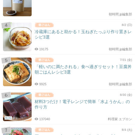
朝時間.jp編集部
8/2 (日)
冷蔵庫にあると助かる！玉ねぎたっぷり作り置きレ
シピ3選
19175
朝時間.jp編集部
7/31 (金)
「軽いのに満たされる」食べ過ぎリセット！豆腐丼
朝ごはんレシピ3選
9925
朝時間.jp編集部
8/30 (金)
材料3つだけ！電子レンジで簡単「水ようかん」の
作り方
BLOG
137040
料理家 エプロン
8/4 (火)