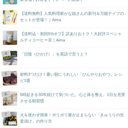
【送料無料】人気料理家かな姐さんの新刊＆万能ナイフの
セットが登場！｜Aima
【送料込・初回5%オフ】訳ありおトク！大好評スペシャ
ルティコーヒー豆｜Aima
「日陰（ひかげ）」を英語で言うと？
材料3つだけ！暑い朝にうれしい「ひんやりおやつ」レシ
ピ3選
5時起きを30年続けて気づいた。心と体を整え、1日を充実
させる朝習慣
火を使わず簡単！ポリポリ箸が止まらない「きゅうりの生
姜漬け」の作り方
BLOG