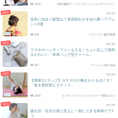
1210
稲村優貴子（ファイナンシャルプランナー）
NEW
8/6 (木)
浴衣に似合う髪型は？美容師おすすめの夏ヘアアレ
ンジ3選
BLOG
269
ヘアメイク 森本英梨
NEW
8/6 (木)
スマホやハンディファンも入る！ちょい足しで便利
＆かわいい「本革バッグ型チャーム」
BLOG
267
アンジェ web shop
NEW
8/6 (木)
【簡単3ステップ】ガチガチの胸まわりをほぐす！
「巻き肩対策ピラティス」
BLOG
1830
ピラティスインストラクター 澤田みのり
NEW
8/6 (木)
疲れ目・目元の老け見えに！朝にできる簡単ケア3
つ