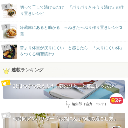
切って干して漬けるだけ！『パリパリきゅうり漬け』の作
り置きレシピ
冷蔵庫にあると助かる！玉ねぎたっぷり作り置きレシピ3
選
昔より体重が戻りにくい…と感じたら！「太りにくい体」
をつくる朝習慣3つ
連載ランキング
1日1つずつ覚えよう！朝のひとこと英語レッスン
by:
編集部（協力：eステ）
朝時間アンバサダー「お気に入りの朝の過ごし方」