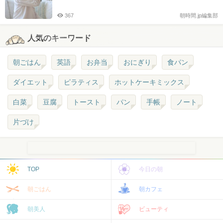
367
朝時間.jp編集部
人気のキーワード
朝ごはん
英語
お弁当
おにぎり
食パン
ダイエット
ピラティス
ホットケーキミックス
白菜
豆腐
トースト
パン
手帳
ノート
片づけ
TOP
今日の朝
朝ごはん
朝カフェ
朝美人
ビューティ