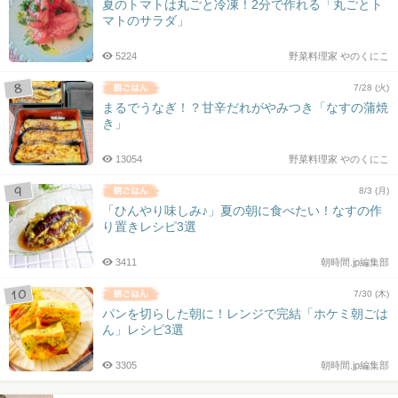
夏のトマトは丸ごと冷凍！2分で作れる「丸ごとト
マトのサラダ」
5224
野菜料理家 やのくにこ
7/28 (火)
まるでうなぎ！？甘辛だれがやみつき「なすの蒲焼
き」
13054
野菜料理家 やのくにこ
8/3 (月)
「ひんやり味しみ♪」夏の朝に食べたい！なすの作
り置きレシピ3選
3411
朝時間.jp編集部
7/30 (木)
パンを切らした朝に！レンジで完結「ホケミ朝ごは
ん」レシピ3選
3305
朝時間.jp編集部