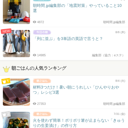
朝時間.jp編集部の「地震対策」やっていること10
選
4872
朝時間.jp編集部
NEW
8/6 (木)
「列に並ぶ」を3単語の英語で言うと？
14985
編集部（協力：eステ）
朝ごはんの人気ランキング
8/4 (火)
材料3つだけ！暑い朝にうれしい「ひんやりおや
つ」レシピ3選
27353
朝時間.jp編集部
7/31 (金)
火を使わず簡単！ポリポリ箸が止まらない「きゅう
りの生姜漬け」の作り方