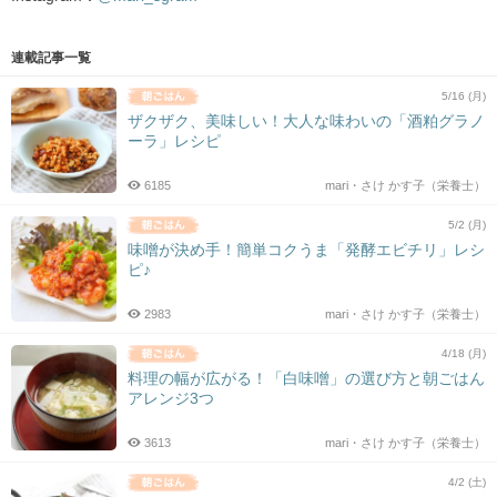
連載記事一覧
5/16 (月)
ザクザク、美味しい！大人な味わいの「酒粕グラノ
ーラ」レシピ
6185
mari・さけ かす子（栄養士）
5/2 (月)
味噌が決め手！簡単コクうま「発酵エビチリ」レシ
ピ♪
2983
mari・さけ かす子（栄養士）
4/18 (月)
料理の幅が広がる！「白味噌」の選び方と朝ごはん
アレンジ3つ
3613
mari・さけ かす子（栄養士）
4/2 (土)