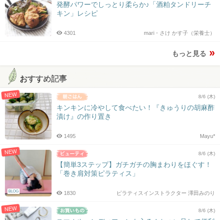
発酵パワーでしっとり柔らか♪「酒粕タンドリーチ
キン」レシピ
4301
mari・さけ かす子（栄養士）
もっと見る
おすすめ記事
NEW
8/6 (木)
キンキンに冷やして食べたい！『きゅうりの胡麻酢
漬け』の作り置き
1495
Mayu*
NEW
8/6 (木)
【簡単3ステップ】ガチガチの胸まわりをほぐす！
「巻き肩対策ピラティス」
BLOG
1830
ピラティスインストラクター 澤田みのり
NEW
8/6 (木)