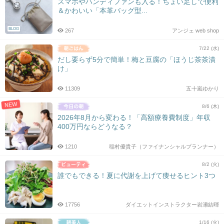
スマホやハンディファンも入る！ちょい足しで便利
＆かわいい「本革バッグ型...
BLOG
267
アンジェ web shop
7/22 (水)
だし要らず5分で簡単！梅と豆腐の「ほうじ茶茶漬
け」
11309
五十嵐ゆかり
NEW
8/6 (木)
2026年8月から変わる！「高額療養費制度」年収
400万円ならどうなる？
1210
稲村優貴子（ファイナンシャルプランナー）
8/2 (火)
誰でもできる！夏に代謝を上げて痩せるヒント3つ
17756
ダイエットインストラクター岩瀬結暉
1/16 (火)