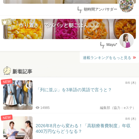
by:
朝時間アンバサダー
「作り置き」でパパッと朝ごはん
by:
Mayu*
連載ランキングをもっと見る
新着記事
NEW
8/6 (木)
「列に並ぶ」を3単語の英語で言うと？
14985
編集部（協力：eステ）
NEW
8/6 (木)
2026年8月から変わる！「高額療養費制度」年収
400万円ならどうなる？