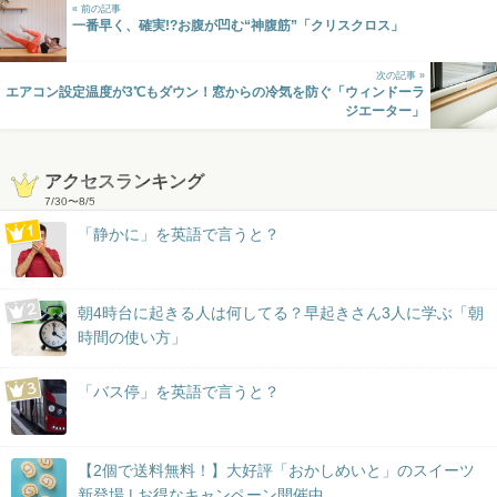
« 前の記事
一番早く、確実!?お腹が凹む“神腹筋”「クリスクロス」
次の記事 »
エアコン設定温度が3℃もダウン！窓からの冷気を防ぐ「ウィンドーラ
ジエーター」
アクセスランキング
7/30
〜
8/5
「静かに」を英語で言うと？
朝4時台に起きる人は何してる？早起きさん3人に学ぶ「朝
時間の使い方」
「バス停」を英語で言うと？
【2個で送料無料！】大好評「おかしめいと」のスイーツ
新登場 | お得なキャンペーン開催中