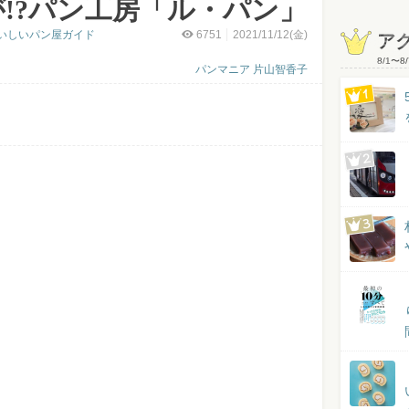
!?パン工房「ル・パン」
いしいパン屋ガイド
6751
2021/11/12(金)
ア
8/1
〜
8/
パンマニア 片山智香子