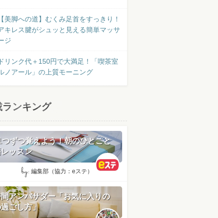
【美脚への道】むくみ足首をすっきり！
アキレス腱がシュッと見える簡単マッサ
ージ
ドリンク代＋150円で大満足！「喫茶室
ルノアール」の上質モーニング
載ランキング
日1つずつ覚えよう！朝のひとこと
語レッスン
by:
編集部（協力：eステ）
時間アンバサダー「お気に入りの
の過ごし方」