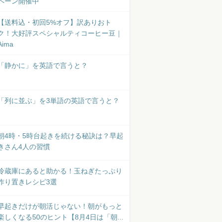
ペーン開催中
【送料込・初回5%オフ】訳ありおト
ク！大好評スペシャルティコーヒー豆｜
Aima
「静かに」を英語で言うと？
「列に並ぶ」を3単語の英語で言うと？
朝4時・5時台起きを続ける秘訣は？早起
きさん4人の習慣
冷蔵庫にあると助かる！玉ねぎたっぷり
作り置きレシピ3選
早起きだけが朝活じゃない！朝がもっと
楽しくなる50のヒント【8月4日は「朝...