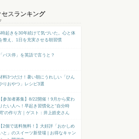
クセスランキング
7
5時起きを30年続けて気づいた。心と体
を整え、1日を充実させる朝習慣
「バス停」を英語で言うと？
材料3つだけ！暑い朝にうれしい「ひん
やりおやつ」レシピ3選
【参加者募集】8/22開催！9月から変わ
りたい人へ！早起き習慣化と“自分時
間”の作り方｜ゲスト：井上皓史さん
【2個で送料無料！】大好評「おかしめ
いと」のスイーツ新登場 | お得なキャン