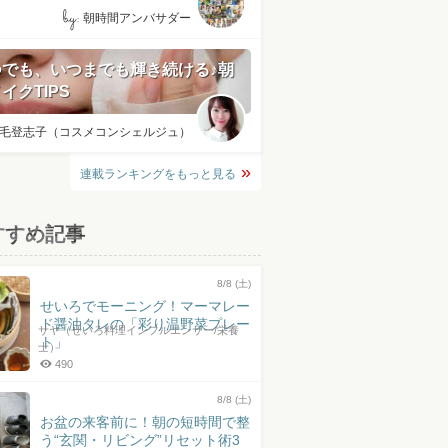
by:
朝時間アンバサダー
つでも、いつまでも輝き続ける♪朝
イクTIPS
毛登志子（コスメコンシェルジュ）
連載ランキングをもっと見る
すすめ記事
8/8 (土)
せいろでモーニング！マーマレー
ド醤油タレの「彩り温野菜プレー
サヤ（せいろ料理インフルエンサー/栄養
ト」
士）
490
8/8 (土)
お盆の来客前に！朝の短時間で整
う“玄関・リビング”リセット術3