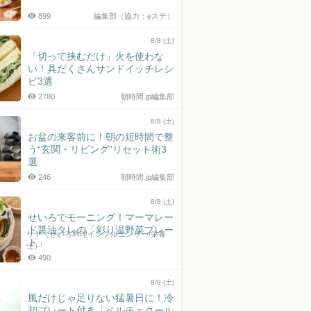
899
編集部（協力：eステ）
8/8 (土)
「切って挟むだけ」火を使わな
い！具だくさんサンドイッチレシ
ピ3選
2780
朝時間.jp編集部
8/8 (土)
お盆の来客前に！朝の短時間で整
う“玄関・リビング”リセット術3
選
246
朝時間.jp編集部
8/8 (土)
せいろでモーニング！マーマレー
ド醤油タレの「彩り温野菜プレー
サヤ（せいろ料理インフルエンサー/栄養
ト」
士）
490
8/8 (土)
風だけじゃ足りない猛暑日に！冷
却プレート付き「ペルチェクール