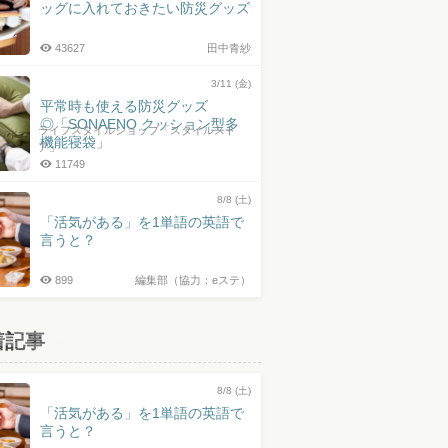
ッグに入れておきたい防災グッズ
43627
田中青紗
3/11 (金)
平常時も使える防災グッズ
◎「SONAENO クッション型多
ライフスタイルショップ「スタイルスト
機能寝袋」
ア」
11749
8/8 (土)
「活気がある」を1単語の英語で
言うと？
899
編集部（協力：eステ）
着記事
8/8 (土)
「活気がある」を1単語の英語で
言うと？