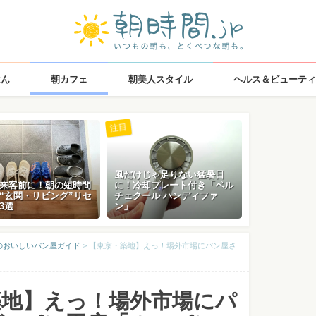
はん
朝カフェ
朝美人スタイル
ヘルス＆ビューティ
注目
風だけじゃ足りない猛暑日
来客前に！朝の短時間
に！冷却プレート付き「ペル
“玄関・リビング”リセ
チェクール ハンディファ
3選
ン」
のおいしいパン屋ガイド
>
【東京・築地】えっ！場外市場にパン屋さ
築地】えっ！場外市場にパ