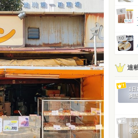
BLOG
連
1
英
朝
朝