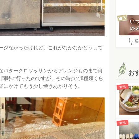
い
のメ
by:
稲
ージなかったけれど、これがなかなかどうして
なバタークロワッサンからアレンジものまで何
お
と同時に行ったのですが、その時点で8種類くら
昼にかけてもう少し焼きあがりそう。
NEW
NEW