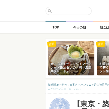
TOP
今日の朝
朝ご
Skip
注目
注目
to
content
せいろでモーニング！マーマ
お盆の
レード醤油タレの「彩り温野
で整う
菜プレート」
ット術
朝時間.jp
>
朝カフェ案内
>
パンマニア片山智香子
んが!?パン工房「ル・パン」
【東京・