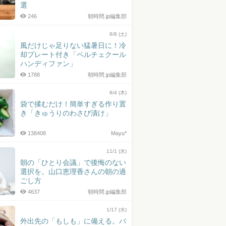
選
246
朝時間.jp編集部
8/8 (土)
風だけじゃ足りない猛暑日に！冷
却プレート付き「ペルチェクール
ハンディファン」
1788
朝時間.jp編集部
8/4 (木)
袋で揉むだけ！簡単すぎる作り置
き「きゅうりのわさび漬け」
138408
Mayu*
11/1 (水)
朝の「ひとり会議」で後悔のない
選択を。山口恵理香さんの朝の過
ごし方
4637
朝時間.jp編集部
1/17 (水)
外出先の「もしも」に備える。バ