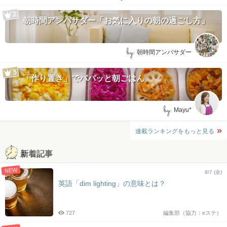
朝時間アンバサダー「お気に入りの朝の過ごし方」
by:
朝時間アンバサダー
「作り置き」でパパッと朝ごはん
by:
Mayu*
連載ランキングをもっと見る
新着記事
NEW
8/7 (金)
英語「dim lighting」の意味とは？
727
編集部（協力：eステ）