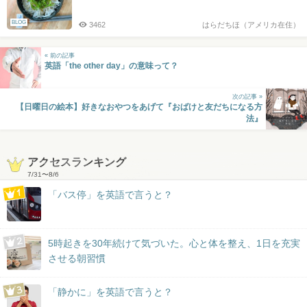
BLOG
3462
はらだちほ（アメリカ在住）
« 前の記事
英語「the other day」の意味って？
次の記事 »
【日曜日の絵本】好きなおやつをあげて『おばけと友だちになる方
法』
アクセスランキング
7/31
〜
8/6
「バス停」を英語で言うと？
5時起きを30年続けて気づいた。心と体を整え、1日を充実
させる朝習慣
「静かに」を英語で言うと？