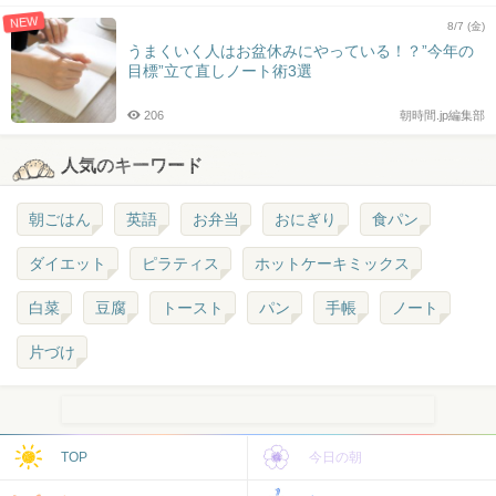
NEW
8/7 (金)
うまくいく人はお盆休みにやっている！？”今年の
目標”立て直しノート術3選
206
朝時間.jp編集部
人気のキーワード
朝ごはん
英語
お弁当
おにぎり
食パン
ダイエット
ピラティス
ホットケーキミックス
白菜
豆腐
トースト
パン
手帳
ノート
片づけ
TOP
今日の朝