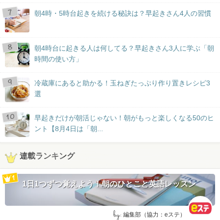
朝4時・5時台起きを続ける秘訣は？早起きさん4人の習慣
朝4時台に起きる人は何してる？早起きさん3人に学ぶ「朝
時間の使い方」
冷蔵庫にあると助かる！玉ねぎたっぷり作り置きレシピ3
選
早起きだけが朝活じゃない！朝がもっと楽しくなる50のヒ
ント【8月4日は「朝...
連載ランキング
1日1つずつ覚えよう！朝のひとこと英語レッスン
by:
編集部（協力：eステ）