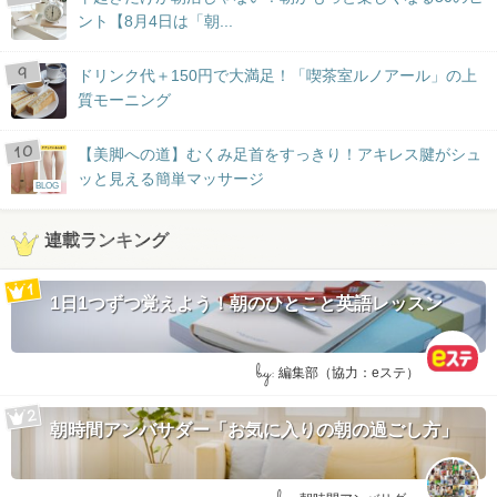
ント【8月4日は「朝...
ドリンク代＋150円で大満足！「喫茶室ルノアール」の上
質モーニング
【美脚への道】むくみ足首をすっきり！アキレス腱がシュ
ッと見える簡単マッサージ
BLOG
連載ランキング
1日1つずつ覚えよう！朝のひとこと英語レッスン
by:
編集部（協力：eステ）
朝時間アンバサダー「お気に入りの朝の過ごし方」