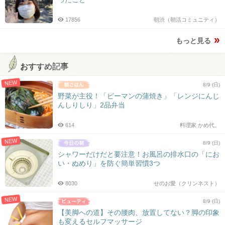
17856
朝渋（朝活コミュニティ）
もっと見る
おすすめ記事
NEW
8/9 (日)
野菜が主役！「ピーマンの蒲焼き」「レンジにんじ
んしりしり」2品弁当
614
料理家 かめ代。
NEW
8/9 (日)
シャワーだけだと要注意！お風呂の排水口の「にお
い・ぬめり」を防ぐ簡単習慣3つ
8030
せのお愛（クリンネスト）
NEW
8/9 (日)
【美脚への道】その腰肉、放置してない？脚の印象
も変えるセルフマッサージ