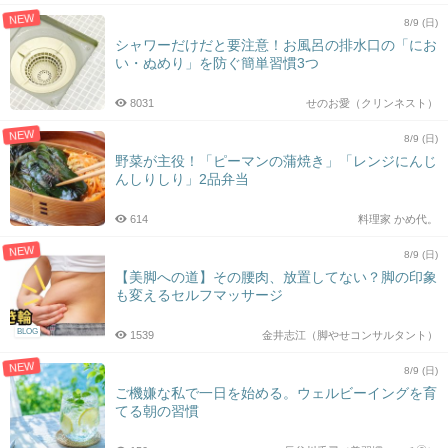
NEW
8/9 (日)
シャワーだけだと要注意！お風呂の排水口の「にお
い・ぬめり」を防ぐ簡単習慣3つ
8031
せのお愛（クリンネスト）
NEW
8/9 (日)
野菜が主役！「ピーマンの蒲焼き」「レンジにんじ
んしりしり」2品弁当
614
料理家 かめ代。
NEW
8/9 (日)
【美脚への道】その腰肉、放置してない？脚の印象
も変えるセルフマッサージ
BLOG
1539
金井志江（脚やせコンサルタント）
NEW
8/9 (日)
ご機嫌な私で一日を始める。ウェルビーイングを育
てる朝の習慣