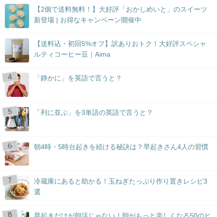
【2個で送料無料！】大好評「おかしめいと」のスイーツ
新登場 | お得なキャンペーン開催中
【送料込・初回5%オフ】訳ありおトク！大好評スペシャ
ルティコーヒー豆｜Aima
「静かに」を英語で言うと？
「列に並ぶ」を3単語の英語で言うと？
朝4時・5時台起きを続ける秘訣は？早起きさん4人の習慣
冷蔵庫にあると助かる！玉ねぎたっぷり作り置きレシピ3
選
早起きだけが朝活じゃない！朝がもっと楽しくなる50のヒ