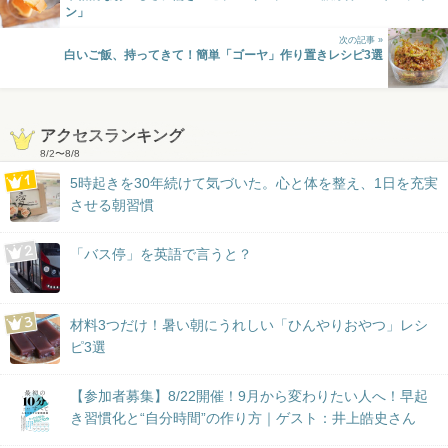
ン」
次の記事 »
白いご飯、持ってきて！簡単「ゴーヤ」作り置きレシピ3選
アクセスランキング
8/2
〜
8/8
5時起きを30年続けて気づいた。心と体を整え、1日を充実
させる朝習慣
「バス停」を英語で言うと？
材料3つだけ！暑い朝にうれしい「ひんやりおやつ」レシ
ピ3選
【参加者募集】8/22開催！9月から変わりたい人へ！早起
き習慣化と“自分時間”の作り方｜ゲスト：井上皓史さん