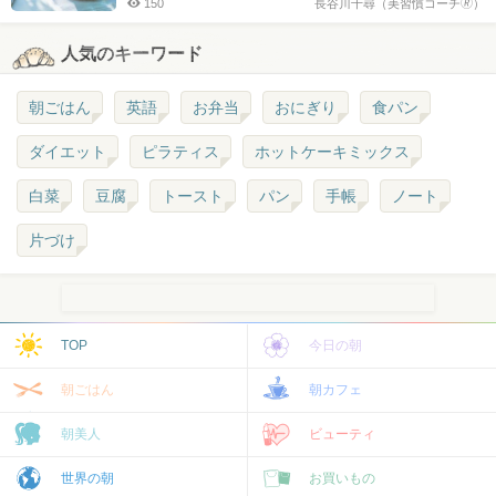
150
長谷川千尋（美習慣コーチ🄬）
人気のキーワード
朝ごはん
英語
お弁当
おにぎり
食パン
ダイエット
ピラティス
ホットケーキミックス
白菜
豆腐
トースト
パン
手帳
ノート
片づけ
TOP
今日の朝
朝ごはん
朝カフェ
朝美人
ビューティ
世界の朝
お買いもの