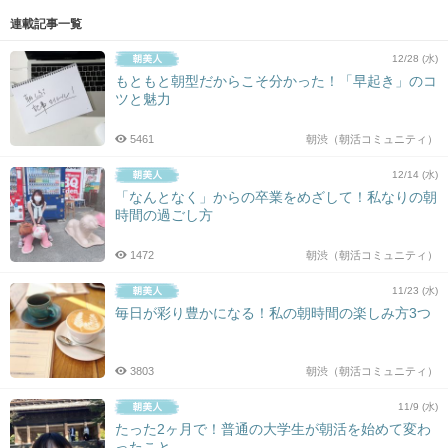
連載記事一覧
12/28 (水)
もともと朝型だからこそ分かった！「早起き」のコ
ツと魅力
5461
朝渋（朝活コミュニティ）
12/14 (水)
「なんとなく」からの卒業をめざして！私なりの朝
時間の過ごし方
1472
朝渋（朝活コミュニティ）
11/23 (水)
毎日が彩り豊かになる！私の朝時間の楽しみ方3つ
3803
朝渋（朝活コミュニティ）
11/9 (水)
たった2ヶ月で！普通の大学生が朝活を始めて変わ
ったこと