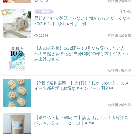
27313
朝時間.jp編集部
8/4 (火)
早起きだけが朝活じゃない！朝がもっと楽しくなる
50のヒント【8月4日は「朝...
21284
朝時間.jp編集部
【参加者募集】8/22開催！9月から変わりたい人
へ！早起き習慣化と“自分時間”の作り方｜ゲスト：
井上皓史さん
朝時間.jp編集部
【2個で送料無料！】大好評「おかしめいと」のス
イーツ新登場 | お得なキャンペーン開催中
朝時間.jp編集部
【送料込・初回5%オフ】訳ありおトク！大好評ス
ペシャルティコーヒー豆｜Aima