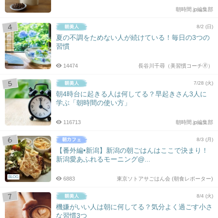
朝時間.jp編集部
8/2 (日)
夏の不調をためない人が続けている！毎日の3つの
習慣
14474
長谷川千尋（美習慣コーチ🄬）
7/28 (火)
朝4時台に起きる人は何してる？早起きさん3人に
学ぶ「朝時間の使い方」
116713
朝時間.jp編集部
8/3 (月)
【番外編•新潟】新潟の朝ごはんはここで決まり！
新潟愛あふれるモーニング@...
BLOG
6883
東京ソトアサごはん会 (朝食レポーター)
8/4 (火)
機嫌がいい人は朝に何してる？気分よく過ごす小さ
な習慣3つ