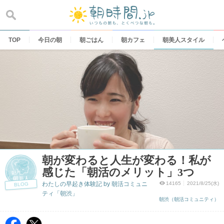
Skip
to
content
TOP
今日の朝
朝ごはん
朝カフェ
朝美人スタイル
朝が変わると人生が変わる！私が
感じた「朝活のメリット」3つ
わたしの早起き体験記 by 朝活コミュニ
14165
2021/8/25(水)
BLOG
ティ「朝渋」
朝渋（朝活コミュニティ）