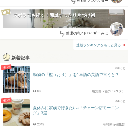
by:
朝時間アンバサダー
ズボラでも続く！簡単すっきり片づけ術
by:
整理収納アドバイザー みほ
連載ランキングをもっと見る
新着記事
NEW
8/9 (日)
動物の「檻（おり）」を1単語の英語で言うと？
695
編集部（協力：eステ）
NEW
8/9 (日)
夏休みに家族で行きたい♪「チェーン店モーニン
グ」3選
2345
朝時間.jp編集部