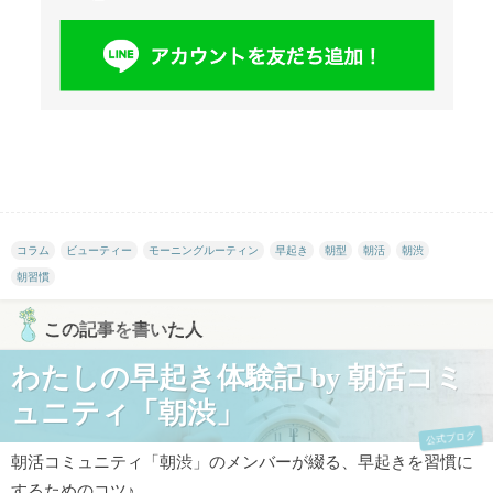
コラム
ビューティー
モーニングルーティン
早起き
朝型
朝活
朝渋
朝習慣
この記事を書いた人
わたしの早起き体験記 by 朝活コミ
ュニティ「朝渋」
公式ブログ
朝活コミュニティ「朝渋」のメンバーが綴る、早起きを習慣に
するためのコツ♪