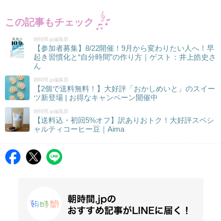
この記事もチェック
朝時間.jp編集部
【参加者募集】8/22開催！9月から変わりたい人へ！早
起き習慣化と“自分時間”の作り方｜ゲスト：井上皓史さ
ん
朝時間.jp編集部
【2個で送料無料！】大好評「おかしめいと」のスイー
ツ新登場 | お得なキャンペーン開催中
朝時間.jp編集部
【送料込・初回5%オフ】訳ありおトク！大好評スペシ
ャルティコーヒー豆｜Aima