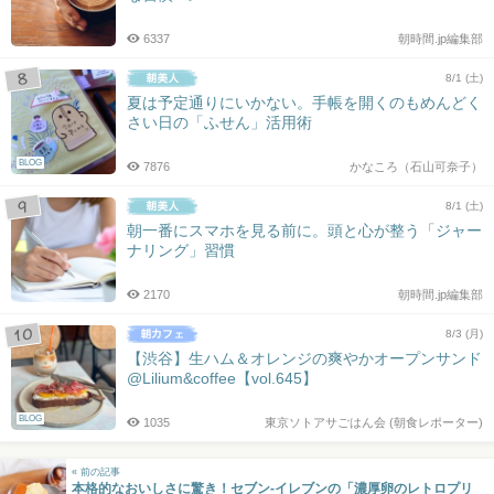
6337
朝時間.jp編集部
8/1 (土)
夏は予定通りにいかない。手帳を開くのもめんどく
さい日の「ふせん」活用術
BLOG
7876
かなころ（石山可奈子）
8/1 (土)
朝一番にスマホを見る前に。頭と心が整う「ジャー
ナリング」習慣
2170
朝時間.jp編集部
8/3 (月)
【渋谷】生ハム＆オレンジの爽やかオープンサンド
@Lilium&coffee【vol.645】
BLOG
1035
東京ソトアサごはん会 (朝食レポーター)
« 前の記事
本格的なおいしさに驚き！セブン-イレブンの「濃厚卵のレトロプリ