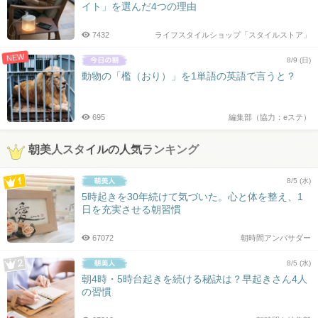
イト」を選んだ4つの理由
7432
ライフスタイルショップ「スタイルストア」
NEW
8/9 (日)
動物の「檻（おり）」を1単語の英語で言うと？
695
編集部（協力：eステ）
朝美人スタイルの人気ランキング
8/5 (水)
5時起きを30年続けて気づいた。心と体を整え、1
日を充実させる朝習慣
67072
朝時間アンバサダー
8/5 (水)
朝4時・5時台起きを続ける秘訣は？早起きさん4人
の習慣