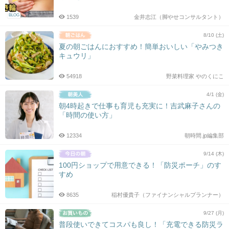
BLOG
1539
金井志江（脚やせコンサルタント）
8/10 (土)
夏の朝ごはんにおすすめ！簡単おいしい「やみつき
キュウリ」
54918
野菜料理家 やのくにこ
4/1 (金)
朝4時起きで仕事も育児も充実に！吉武麻子さんの
「時間の使い方」
12334
朝時間.jp編集部
9/14 (木)
100円ショップで用意できる！「防災ポーチ」のす
すめ
8635
稲村優貴子（ファイナンシャルプランナー）
9/27 (月)
普段使いできてコスパも良し！「充電できる防災ラ