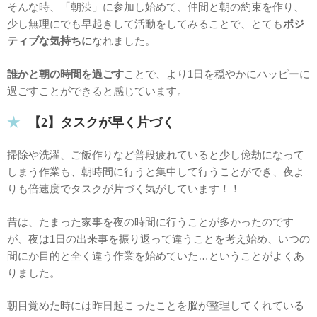
そんな時、「朝渋」に参加し始めて、仲間と朝の約束を作り、
少し無理にでも早起きして活動をしてみることで、とても
ポジ
ティブな気持ちに
なれました。
誰かと朝の時間を過ごす
ことで、より1日を穏やかにハッピーに
過ごすことができると感じています。
【2】タスクが早く片づく
掃除や洗濯、ご飯作りなど普段疲れていると少し億劫になって
しまう作業も、朝時間に行うと集中して行うことができ、夜よ
りも倍速度でタスクが片づく気がしています！！
昔は、たまった家事を夜の時間に行うことが多かったのです
が、夜は1日の出来事を振り返って違うことを考え始め、いつの
間にか目的と全く違う作業を始めていた…ということがよくあ
りました。
朝目覚めた時には昨日起こったことを脳が整理してくれている