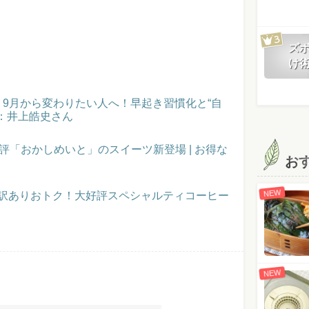
ズ
け
催！9月から変わりたい人へ！早起き習慣化と“自
：井上皓史さん
評「おかしめいと」のスイーツ新登場 | お得な
お
NEW
】訳ありおトク！大好評スペシャルティコーヒー
NEW