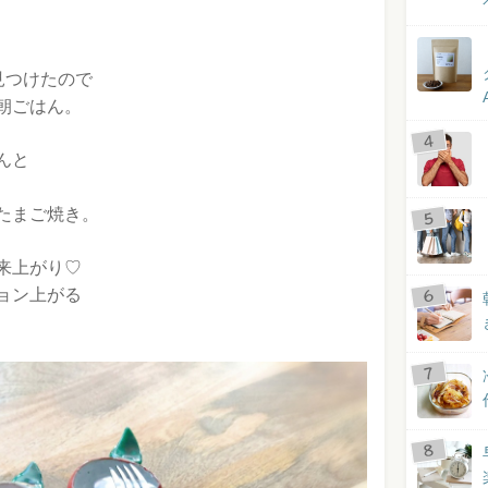
見つけたので
朝ごはん。
んと
たまご焼き。
来上がり♡
ョン上がる