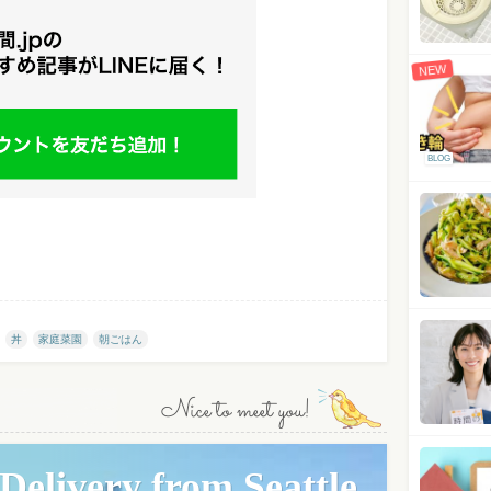
NEW
BLOG
丼
家庭菜園
朝ごはん
Nice to meet you!
elivery from Seattle