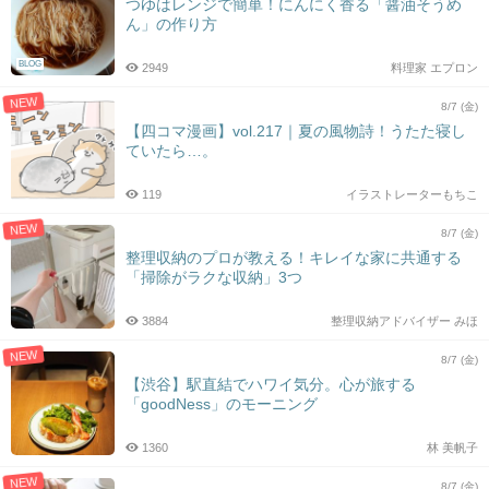
つゆはレンジで簡単！にんにく香る「醤油そうめ
ん」の作り方
BLOG
2949
料理家 エプロン
NEW
8/7 (金)
【四コマ漫画】vol.217｜夏の風物詩！うたた寝し
ていたら…。
119
イラストレーターもちこ
NEW
8/7 (金)
整理収納のプロが教える！キレイな家に共通する
「掃除がラクな収納」3つ
3884
整理収納アドバイザー みほ
NEW
8/7 (金)
【渋谷】駅直結でハワイ気分。心が旅する
「goodNess」のモーニング
1360
林 美帆子
NEW
8/7 (金)