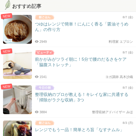
おすすめ記事
NEW
8/7 (金)
つゆはレンジで簡単！にんにく香る「醤油そうめ
ん」の作り方
BLOG
2949
料理家 エプロン
NEW
8/7 (金)
前かがみがツライ朝に！5分で腰のだるさをケア
「脇腹ストレッチ」
1541
ヨガ講師 高木沙織
NEW
8/7 (金)
整理収納のプロが教える！キレイな家に共通する
「掃除がラクな収納」3つ
3884
整理収納アドバイザー みほ
8/3 (月)
レンジでもう一品！簡単とろ旨「なすナムル」