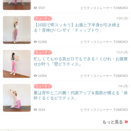
3707
ピラティストレーナー TOMOKO
7/20 (月)
【10回で即スッキリ】お腹と下半身が引き締ま
る！背伸びバンザイ「ティップトウ」
51368
ピラティストレーナー TOMOKO
7/13 (月)
忙しくてもやる気ゼロでもできる！くびれ・お腹痩
せが叶う『壁ピラティス』
24364
ピラティストレーナー TOMOKO
7/6 (月)
夏は背中と二の腕！代謝アップ＆脂肪が燃える「体
幹ぐるぐるピラティス」
3164
ピラティストレーナー TOMOKO
もっと見る