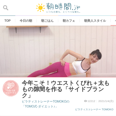
Skip
to
content
TOP
今日の朝
朝ごはん
朝カフェ
朝美人スタイル
今年こそ！ウエストくびれ＋太も
もの隙間を作る「サイドプラン
ク」
ピラティストレーナーTOMOKOの
12212
2021/1/4(月)
「TOMO式-ダイエット♪」
ピラティストレーナー TOMOKO