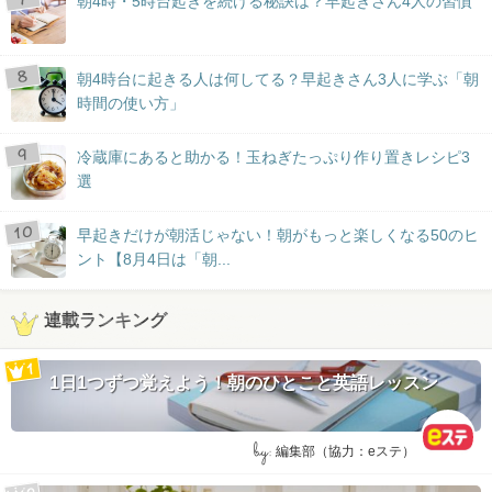
朝4時・5時台起きを続ける秘訣は？早起きさん4人の習慣
朝4時台に起きる人は何してる？早起きさん3人に学ぶ「朝
時間の使い方」
冷蔵庫にあると助かる！玉ねぎたっぷり作り置きレシピ3
選
早起きだけが朝活じゃない！朝がもっと楽しくなる50のヒ
ント【8月4日は「朝...
連載ランキング
1日1つずつ覚えよう！朝のひとこと英語レッスン
by:
編集部（協力：eステ）