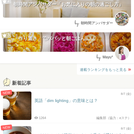
朝時間アンバサダー「お気に入りの朝の過ごし方」
by:
朝時間アンバサダー
「作り置き」でパパッと朝ごはん
by:
Mayu*
連載ランキングをもっと見る
新着記事
NEW
8/7 (金)
英語「dim lighting」の意味とは？
1264
編集部（協力：eステ）
NEW
8/7 (金)