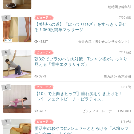
朝時間.jp編集部
7/26 (日)
【美脚への道】「ぼってりひざ」をすっきり見せ
る！360度簡単マッサージ
BLOG
46327
金井志江（脚やせコンサルタント）
7/31 (金)
朝3分でブラのハミ肉対策！Tシャツ姿がすっきり
見える「背中エクササイズ」
3779
ヨガ講師 高木沙織
8/3 (月)
【10回で上向きヒップ】垂れ尻を引き上げる！
「パーフェクトピーチ・ピラティス」
3707
ピラティストレーナー TOMOKO
8/4 (火)
腸活中のおやつに♪シュワッととろける「米粉シフ
ォンケーキ」レシピ