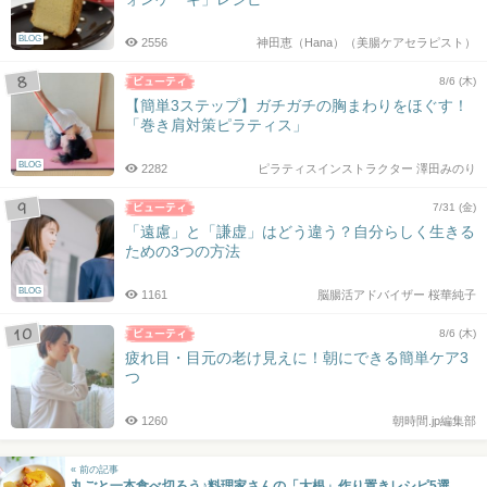
BLOG
2556
神田恵（Hana）（美腸ケアセラピスト）
8/6 (木)
【簡単3ステップ】ガチガチの胸まわりをほぐす！
「巻き肩対策ピラティス」
BLOG
2282
ピラティスインストラクター 澤田みのり
7/31 (金)
「遠慮」と「謙虚」はどう違う？自分らしく生きる
ための3つの方法
BLOG
1161
脳腸活アドバイザー 桜華純子
8/6 (木)
疲れ目・目元の老け見えに！朝にできる簡単ケア3
つ
1260
朝時間.jp編集部
« 前の記事
丸ごと一本食べ切ろう♪料理家さんの「大根」作り置きレシピ5選