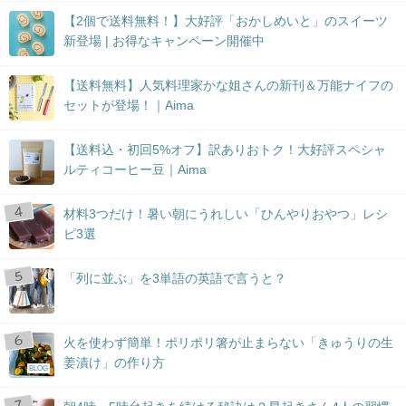
【2個で送料無料！】大好評「おかしめいと」のスイーツ
新登場 | お得なキャンペーン開催中
【送料無料】人気料理家かな姐さんの新刊＆万能ナイフの
セットが登場！｜Aima
【送料込・初回5%オフ】訳ありおトク！大好評スペシャ
ルティコーヒー豆｜Aima
材料3つだけ！暑い朝にうれしい「ひんやりおやつ」レシ
ピ3選
「列に並ぶ」を3単語の英語で言うと？
火を使わず簡単！ポリポリ箸が止まらない「きゅうりの生
姜漬け」の作り方
BLOG