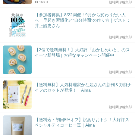
16801
朝時間.jp編集部
【参加者募集】8/22開催！9月から変わりたい人
へ！早起き習慣化と“自分時間”の作り方｜ゲスト：
井上皓史さん
朝時間.jp編集部
【2個で送料無料！】大好評「おかしめいと」のス
イーツ新登場 | お得なキャンペーン開催中
朝時間.jp編集部
【送料無料】人気料理家かな姐さんの新刊＆万能ナ
イフのセットが登場！｜Aima
朝時間.jp編集部
【送料込・初回5%オフ】訳ありおトク！大好評ス
ペシャルティコーヒー豆｜Aima