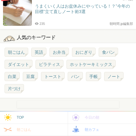
うまくいく人はお盆休みにやっている！？”今年の
目標”立て直しノート術3選
235
朝時間.jp編集部
人気のキーワード
朝ごはん
英語
お弁当
おにぎり
食パン
ダイエット
ピラティス
ホットケーキミックス
白菜
豆腐
トースト
パン
手帳
ノート
片づけ
TOP
今日の朝
朝ごはん
朝カフェ