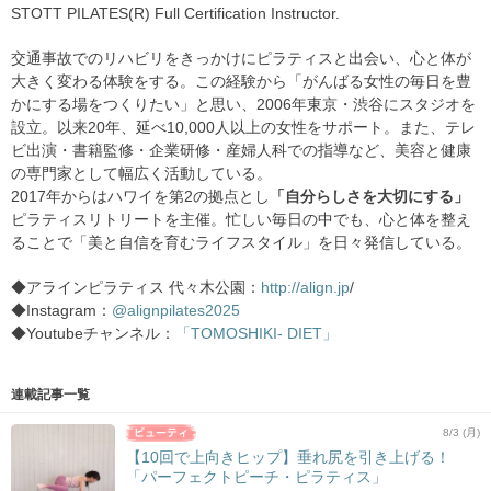
STOTT PILATES(R) Full Certification Instructor.
交通事故でのリハビリをきっかけにピラティスと出会い、心と体が
大きく変わる体験をする。この経験から「がんばる女性の毎日を豊
かにする場をつくりたい」と思い、2006年東京・渋谷にスタジオを
設立。以来20年、延べ10,000人以上の女性をサポート。また、テレ
ビ出演・書籍監修・企業研修・産婦人科での指導など、美容と健康
の専門家として幅広く活動している。
2017年からはハワイを第2の拠点とし
「自分らしさを大切にする」
ピラティスリトリートを主催。忙しい毎日の中でも、心と体を整え
ることで「美と自信を育むライフスタイル」を日々発信している。
◆アラインピラティス 代々木公園：
http://align.jp
/
◆Instagram：
@alignpilates2025
◆Youtubeチャンネル：
「TOMOSHIKI- DIET」
連載記事一覧
8/3 (月)
【10回で上向きヒップ】垂れ尻を引き上げる！
「パーフェクトピーチ・ピラティス」