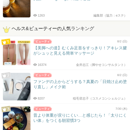
1263
編集部（協力：eステ）
ヘルス&ビューティーの人気ランキング
8/2 (日)
【美脚への道】むくみ足首をすっきり！アキレス腱
がシュッと見える簡単マッサージ
BLOG
16374
金井志江（脚やせコンサルタント）
8/2 (日)
ファンデの上からどうする？真夏の「日焼け止め塗
り直し」メイク術
8207
稲毛登志子（コスメコンシェルジュ）
7/30 (木)
昔より体重が戻りにくい…と感じたら！「太りにく
い体」をつくる朝習慣3つ