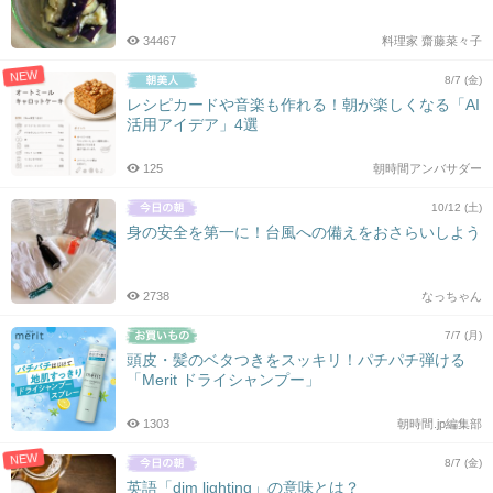
34467
料理家 齋藤菜々子
NEW
8/7 (金)
レシピカードや音楽も作れる！朝が楽しくなる「AI
活用アイデア」4選
125
朝時間アンバサダー
10/12 (土)
身の安全を第一に！台風への備えをおさらいしよう
2738
なっちゃん
7/7 (月)
頭皮・髪のベタつきをスッキリ！パチパチ弾ける
「Merit ドライシャンプー」
1303
朝時間.jp編集部
NEW
8/7 (金)
英語「dim lighting」の意味とは？