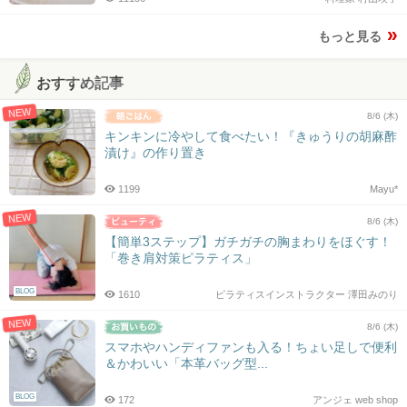
もっと見る
おすすめ記事
NEW
8/6 (木)
キンキンに冷やして食べたい！『きゅうりの胡麻酢
漬け』の作り置き
1199
Mayu*
NEW
8/6 (木)
【簡単3ステップ】ガチガチの胸まわりをほぐす！
「巻き肩対策ピラティス」
BLOG
1610
ピラティスインストラクター 澤田みのり
NEW
8/6 (木)
スマホやハンディファンも入る！ちょい足しで便利
＆かわいい「本革バッグ型...
BLOG
172
アンジェ web shop