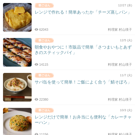
12/27 (水)
レンジで作れる！簡単あったか「チーズ蒸しパン」
62043
料理家 村山瑛子
12/5 (火)
朝食やおやつに！市販品で簡単「さつまいもとあず
きのスティックパイ」
14115
料理家 村山瑛子
11/7 (火)
サバ缶を使って簡単！ご飯によく合う「鯖そぼろ」
22380
料理家 村山瑛子
10/3 (火)
レンジだけで簡単！お弁当にも便利な「カレーチャ
ーハン」
11156
料理家 村山瑛子