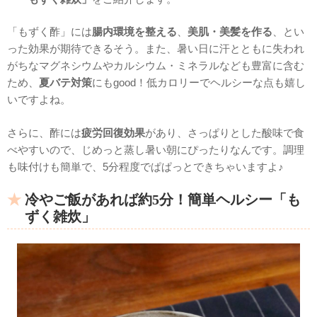
「もずく酢」には
腸内環境を整える
、
美肌・美髪を作る
、とい
った効果が期待できるそう。また、暑い日に汗とともに失われ
がちなマグネシウムやカルシウム・ミネラルなども豊富に含む
ため、
夏バテ対策
にもgood！低カロリーでヘルシーな点も嬉し
いですよね。
さらに、酢には
疲労回復効果
があり、さっぱりとした酸味で食
べやすいので、じめっと蒸し暑い朝にぴったりなんです。調理
も味付けも簡単で、5分程度でぱぱっとできちゃいますよ♪
冷やご飯があれば約5分！簡単ヘルシー「も
ずく雑炊」