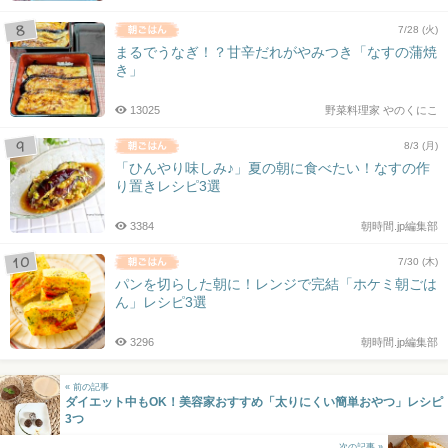
7/28 (火)
まるでうなぎ！？甘辛だれがやみつき「なすの蒲焼
き」
13025
野菜料理家 やのくにこ
8/3 (月)
「ひんやり味しみ♪」夏の朝に食べたい！なすの作
り置きレシピ3選
3384
朝時間.jp編集部
7/30 (木)
パンを切らした朝に！レンジで完結「ホケミ朝ごは
ん」レシピ3選
3296
朝時間.jp編集部
« 前の記事
ダイエット中もOK！美容家おすすめ「太りにくい簡単おやつ」レシピ
3つ
次の記事 »