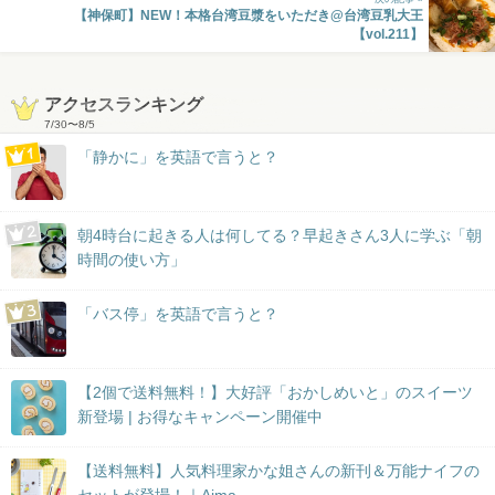
【神保町】NEW！本格台湾豆漿をいただき@台湾豆乳大王
【vol.211】
アクセスランキング
7/30
〜
8/5
「静かに」を英語で言うと？
朝4時台に起きる人は何してる？早起きさん3人に学ぶ「朝
時間の使い方」
「バス停」を英語で言うと？
【2個で送料無料！】大好評「おかしめいと」のスイーツ
新登場 | お得なキャンペーン開催中
【送料無料】人気料理家かな姐さんの新刊＆万能ナイフの
セットが登場！｜Aima