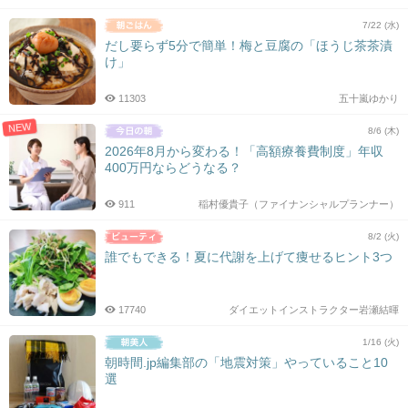
7/22 (水)
だし要らず5分で簡単！梅と豆腐の「ほうじ茶茶漬
け」
11303
五十嵐ゆかり
NEW
8/6 (木)
2026年8月から変わる！「高額療養費制度」年収
400万円ならどうなる？
911
稲村優貴子（ファイナンシャルプランナー）
8/2 (火)
誰でもできる！夏に代謝を上げて痩せるヒント3つ
17740
ダイエットインストラクター岩瀬結暉
1/16 (火)
朝時間.jp編集部の「地震対策」やっていること10
選