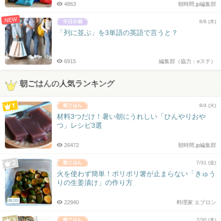
4863
朝時間.jp編集部
NEW
8/6 (木)
「列に並ぶ」を3単語の英語で言うと？
6915
編集部（協力：eステ）
朝ごはんの人気ランキング
8/4 (火)
材料3つだけ！暑い朝にうれしい「ひんやりおや
つ」レシピ3選
26472
朝時間.jp編集部
7/31 (金)
火を使わず簡単！ポリポリ箸が止まらない「きゅう
りの生姜漬け」の作り方
BLOG
22940
料理家 エプロン
7/30 (木)