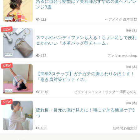
浴衣に似合う髪型は？美容師おすすめの夏ヘアアレ
ンジ3選
BLOG
211
ヘアメイク 森本英梨
NEW
8/6 (木)
スマホやハンディファンも入る！ちょい足しで便利
＆かわいい「本革バッグ型チャーム」
BLOG
172
アンジェ web shop
NEW
8/6 (木)
【簡単3ステップ】ガチガチの胸まわりをほぐす！
「巻き肩対策ピラティス」
BLOG
1610
ピラティスインストラクター 澤田みのり
NEW
8/6 (木)
疲れ目・目元の老け見えに！朝にできる簡単ケア3
つ
163
朝時間.jp編集部