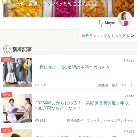
「作り置き」でパパッと朝ごはん
by:
Mayu*
連載ランキングをもっと見る
新着記事
NEW
8/6 (木)
「列に並ぶ」を3単語の英語で言うと？
6915
編集部（協力：eステ）
NEW
8/6 (木)
2026年8月から変わる！「高額療養費制度」年収
400万円ならどうなる？
911
稲村優貴子（ファイナンシャルプランナー）
NEW
8/6 (木)