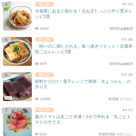
8/2 (日)
冷蔵庫にあると助かる！玉ねぎたっぷり作り置きレ
シピ3選
18894
朝時間.jp編集部
7/31 (金)
「軽いのに満たされる」食べ過ぎリセット！豆腐丼
朝ごはんレシピ3選
9879
朝時間.jp編集部
8/30 (金)
材料3つだけ！電子レンジで簡単「水ようかん」の
作り方
BLOG
136858
料理家 エプロン
8/4 (火)
夏のトマトは丸ごと冷凍！2分で作れる「丸ごとト
マトのサラダ」
5030
野菜料理家 やのくにこ