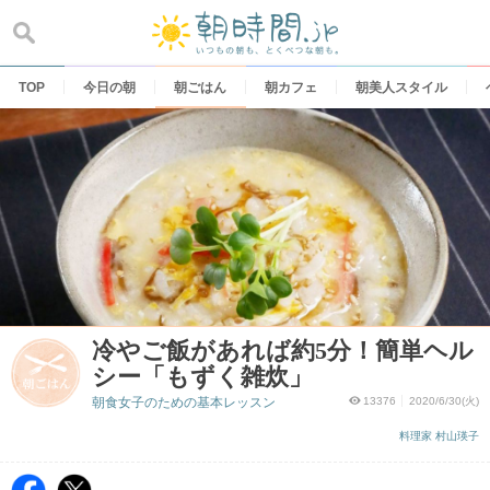
Skip
to
content
TOP
今日の朝
朝ごはん
朝カフェ
朝美人スタイル
冷やご飯があれば約5分！簡単ヘル
シー「もずく雑炊」
朝食女子のための基本レッスン
13376
2020/6/30(火)
料理家 村山瑛子