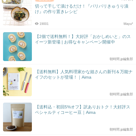
切って干して漬けるだけ！『パリパリきゅうり漬
け』の作り置きレシピ
19001
Mayu*
【2個で送料無料！】大好評「おかしめいと」のス
イーツ新登場 | お得なキャンペーン開催中
朝時間.jp編集部
【送料無料】人気料理家かな姐さんの新刊＆万能ナ
イフのセットが登場！｜Aima
朝時間.jp編集部
【送料込・初回5%オフ】訳ありおトク！大好評ス
ペシャルティコーヒー豆｜Aima
朝時間.jp編集部