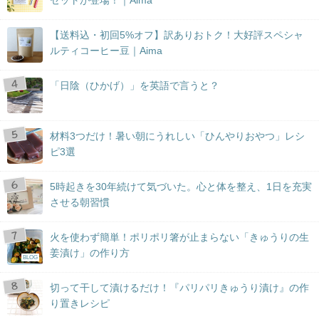
【送料込・初回5%オフ】訳ありおトク！大好評スペシャ
ルティコーヒー豆｜Aima
「日陰（ひかげ）」を英語で言うと？
材料3つだけ！暑い朝にうれしい「ひんやりおやつ」レシ
ピ3選
5時起きを30年続けて気づいた。心と体を整え、1日を充実
させる朝習慣
火を使わず簡単！ポリポリ箸が止まらない「きゅうりの生
姜漬け」の作り方
BLOG
切って干して漬けるだけ！『パリパリきゅうり漬け』の作
り置きレシピ