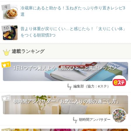
冷蔵庫にあると助かる！玉ねぎたっぷり作り置きレシピ3
選
昔より体重が戻りにくい…と感じたら！「太りにくい体」
をつくる朝習慣3つ
連載ランキング
1日1つずつ覚えよう！朝のひとこと英語レッスン
by:
編集部（協力：eステ）
朝時間アンバサダー「お気に入りの朝の過ごし方」
by:
朝時間アンバサダー