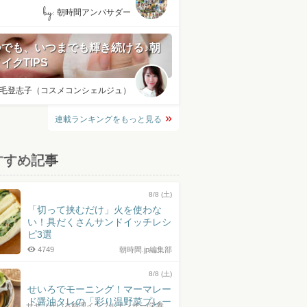
by:
朝時間アンバサダー
つでも、いつまでも輝き続ける♪朝
イクTIPS
毛登志子（コスメコンシェルジュ）
連載ランキングをもっと見る
すすめ記事
8/8 (土)
「切って挟むだけ」火を使わな
い！具だくさんサンドイッチレシ
ピ3選
4749
朝時間.jp編集部
8/8 (土)
せいろでモーニング！マーマレー
ド醤油タレの「彩り温野菜プレー
サヤ（せいろ料理インフルエンサー/栄養