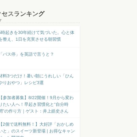
クセスランキング
7
5時起きを30年続けて気づいた。心と体
を整え、1日を充実させる朝習慣
「バス停」を英語で言うと？
材料3つだけ！暑い朝にうれしい「ひん
やりおやつ」レシピ3選
【参加者募集】8/22開催！9月から変わ
りたい人へ！早起き習慣化と“自分時
間”の作り方｜ゲスト：井上皓史さん
【2個で送料無料！】大好評「おかしめ
いと」のスイーツ新登場 | お得なキャン