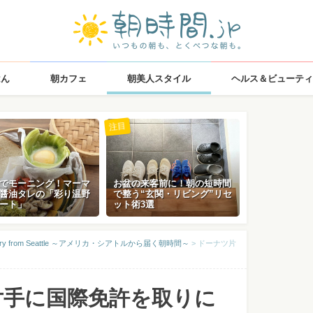
はん
朝カフェ
朝美人スタイル
ヘルス＆ビューティ
注目
でモーニング！マーマ
お盆の来客前に！朝の短時間
醤油タレの「彩り温野
で整う“玄関・リビング”リセ
ート」
ット術3選
elivery from Seattle ～アメリカ・シアトルから届く朝時間～
>
ドーナツ片
片手に国際免許を取りに