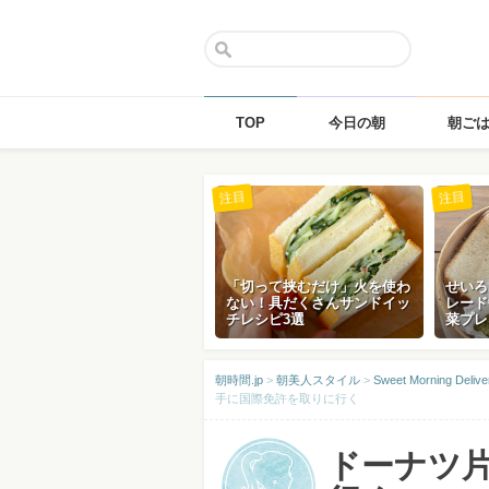
TOP
今日の朝
朝ご
Skip
注目
注目
to
content
「切って挟むだけ」火を使わ
せいろ
ない！具だくさんサンドイッ
レード
チレシピ3選
菜プレ
朝時間.jp
>
朝美人スタイル
>
Sweet Morning D
手に国際免許を取りに行く
ドーナツ