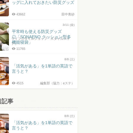
ッグに入れておきたい防災グッズ
43662
田中青紗
3/11 (金)
平常時も使える防災グッズ
◎「SONAENO クッション型多
ライフスタイルショップ「スタイルスト
機能寝袋」
ア」
11765
8/8 (土)
「活気がある」を1単語の英語で
言うと？
4515
編集部（協力：eステ）
着記事
8/8 (土)
「活気がある」を1単語の英語で
言うと？