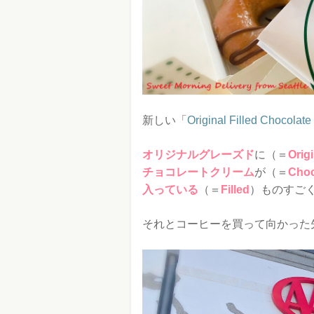
新しい「
Original Filled Chocolat
オリジナルグレーズド
に（＝
Origi
チョコレートクリーム
が（＝
Choc
入っている
（＝
Filled
）ものすご
それとコーヒーを買って向かった