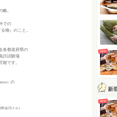
の略。
外での
する物』のこと。
る各都道府県の
NEW
免許試験場
可能です。
の
liance）
新
NEW
別料金15ドル）