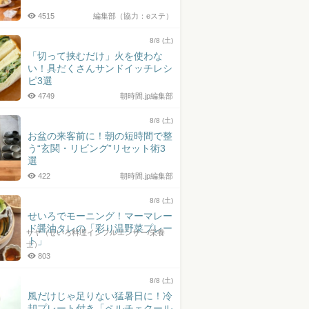
4515
編集部（協力：eステ）
8/8 (土)
「切って挟むだけ」火を使わな
い！具だくさんサンドイッチレシ
ピ3選
4749
朝時間.jp編集部
8/8 (土)
お盆の来客前に！朝の短時間で整
う“玄関・リビング”リセット術3
選
422
朝時間.jp編集部
8/8 (土)
せいろでモーニング！マーマレー
ド醤油タレの「彩り温野菜プレー
サヤ（せいろ料理インフルエンサー/栄養
ト」
士）
803
8/8 (土)
風だけじゃ足りない猛暑日に！冷
却プレート付き「ペルチェクール