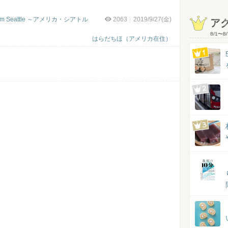
y from Seattle ～アメリカ・シアトル
2063
2019/9/27(金)
ア
8/1
〜
8/
はらだちほ（アメリカ在住）