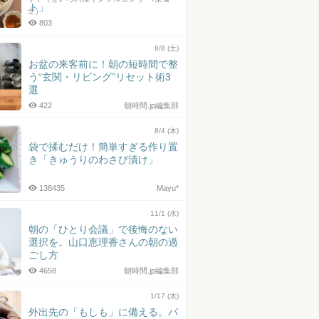
ト」
士）
803
8/8 (土)
お盆の来客前に！朝の短時間で整
う“玄関・リビング”リセット術3
選
422
朝時間.jp編集部
8/4 (木)
袋で揉むだけ！簡単すぎる作り置
き「きゅうりのわさび漬け」
138435
Mayu*
11/1 (水)
朝の「ひとり会議」で後悔のない
選択を。山口恵理香さんの朝の過
ごし方
4658
朝時間.jp編集部
1/17 (水)
外出先の「もしも」に備える。バ