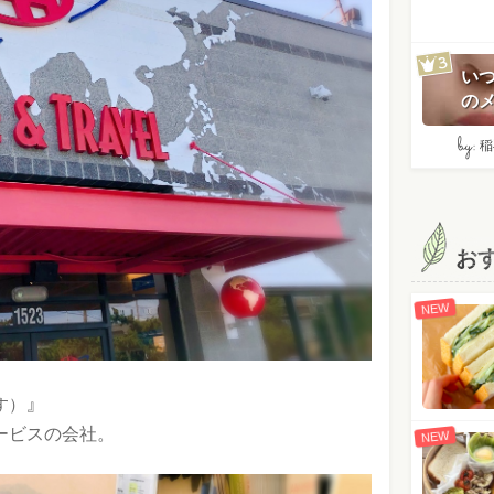
い
のメ
by:
稲
お
NEW
』
す）
ービスの会社。
NEW