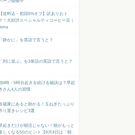
ペーン開催中
【送料込・初回5%オフ】訳ありおト
ク！大好評スペシャルティコーヒー豆｜
Aima
「静かに」を英語で言うと？
「列に並ぶ」を3単語の英語で言うと？
朝4時・5時台起きを続ける秘訣は？早起
きさん4人の習慣
冷蔵庫にあると助かる！玉ねぎたっぷり
作り置きレシピ3選
早起きだけが朝活じゃない！朝がもっと
楽しくなる50のヒント【8月4日は「朝...