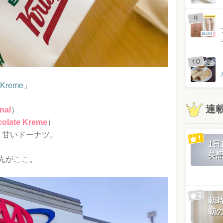
BLOG
e Kreme
」
連
nal
）
olate Kreme
）
く甘いドーナツ。
1
英
先がここ。
朝
朝