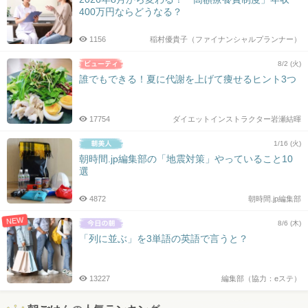
400万円ならどうなる？
1156
稲村優貴子（ファイナンシャルプランナー）
8/2 (火)
誰でもできる！夏に代謝を上げて痩せるヒント3つ
17754
ダイエットインストラクター岩瀬結暉
1/16 (火)
朝時間.jp編集部の「地震対策」やっていること10
選
4872
朝時間.jp編集部
NEW
8/6 (木)
「列に並ぶ」を3単語の英語で言うと？
13227
編集部（協力：eステ）