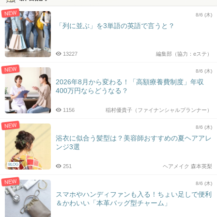
NEW
8/6 (木)
「列に並ぶ」を3単語の英語で言うと？
13227
編集部（協力：eステ）
NEW
8/6 (木)
2026年8月から変わる！「高額療養費制度」年収
400万円ならどうなる？
1156
稲村優貴子（ファイナンシャルプランナー）
NEW
8/6 (木)
浴衣に似合う髪型は？美容師おすすめの夏ヘアアレ
ンジ3選
BLOG
251
ヘアメイク 森本英梨
NEW
8/6 (木)
スマホやハンディファンも入る！ちょい足しで便利
＆かわいい「本革バッグ型チャーム」