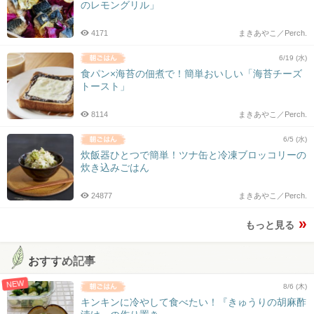
のレモングリル」
4171
まきあやこ／Perch.
6/19 (水)
食パン×海苔の佃煮で！簡単おいしい「海苔チーズ
トースト」
8114
まきあやこ／Perch.
6/5 (水)
炊飯器ひとつで簡単！ツナ缶と冷凍ブロッコリーの
炊き込みごはん
24877
まきあやこ／Perch.
もっと見る
おすすめ記事
NEW
8/6 (木)
キンキンに冷やして食べたい！『きゅうりの胡麻酢