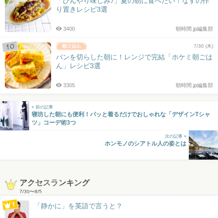
「ひんやり味しみ♪」夏の朝に食べたい！なすの作
り置きレシピ3選
3400
朝時間.jp編集部
7/30 (木)
パンを切らした朝に！レンジで完結「ホケミ朝ごは
ん」レシピ3選
3305
朝時間.jp編集部
« 前の記事
寝坊した朝にも便利！パッと着るだけでおしゃれな「デザインTシャ
ツ」コーデ術3つ
次の記事 »
ホンモノのシアトル人の姿とは
アクセスランキング
7/30
〜
8/5
「静かに」を英語で言うと？