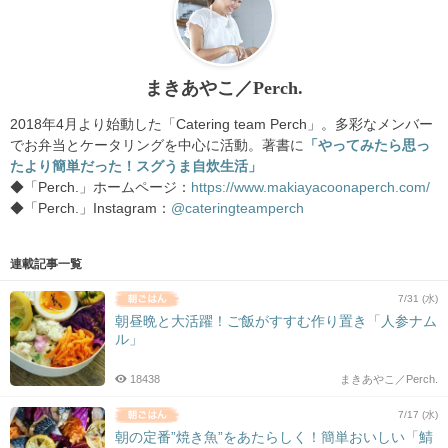
まきあやこ／Perch.
2018年4月より始動した「Catering team Perch」。多彩なメンバー
でお弁当とケータリングを中心に活動。著書に
「やってみたら思っ
たより簡単だった！スグうま自炊生活」
◆「Perch.」ホームページ：
https://www.makiayacoonaperch.com/
◆「Perch.」Instagram：
@cateringteamperch
連載記事一覧
7/31 (水)
朝昼晩と大活躍！ご飯がすすむ作り置き「人参ナム
ル」
18438
まきあやこ／Perch.
7/17 (水)
朝の定番”焼き魚”をあたらしく！簡単おいしい「鯖