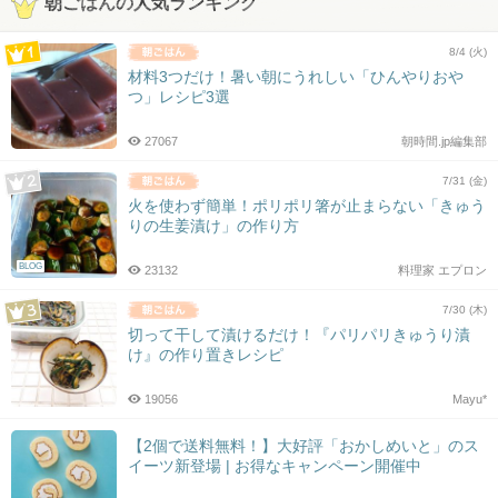
朝ごはんの人気ランキング
8/4 (火)
材料3つだけ！暑い朝にうれしい「ひんやりおや
つ」レシピ3選
27067
朝時間.jp編集部
7/31 (金)
火を使わず簡単！ポリポリ箸が止まらない「きゅう
りの生姜漬け」の作り方
BLOG
23132
料理家 エプロン
7/30 (木)
切って干して漬けるだけ！『パリパリきゅうり漬
け』の作り置きレシピ
19056
Mayu*
【2個で送料無料！】大好評「おかしめいと」のス
イーツ新登場 | お得なキャンペーン開催中