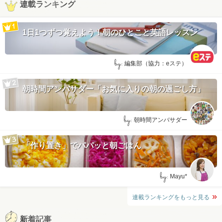
連載ランキング
1日1つずつ覚えよう！朝のひとこと英語レッスン
by:
編集部（協力：eステ）
朝時間アンバサダー「お気に入りの朝の過ごし方」
by:
朝時間アンバサダー
「作り置き」でパパッと朝ごはん
by:
Mayu*
連載ランキングをもっと見る
新着記事