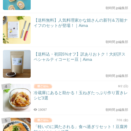
朝時間.jp編集部
【送料無料】人気料理家かな姐さんの新刊＆万能ナ
イフのセットが登場！｜Aima
朝時間.jp編集部
【送料込・初回5%オフ】訳ありおトク！大好評ス
ペシャルティコーヒー豆｜Aima
朝時間.jp編集部
8/2 (日)
冷蔵庫にあると助かる！玉ねぎたっぷり作り置きレ
シピ3選
19097
朝時間.jp編集部
7/31 (金)
「軽いのに満たされる」食べ過ぎリセット！豆腐丼