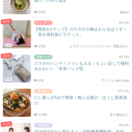
漬け』の作り置き
1426
Mayu*
NEW
8/6 (木)
【簡単3ステップ】ガチガチの胸まわりをほぐす！
「巻き肩対策ピラティス」
BLOG
1790
ピラティスインストラクター 澤田みのり
NEW
8/6 (木)
スマホやハンディファンも入る！ちょい足しで便利
＆かわいい「本革バッグ型...
BLOG
226
アンジェ web shop
7/22 (水)
だし要らず5分で簡単！梅と豆腐の「ほうじ茶茶漬
け」
11306
五十嵐ゆかり
NEW
8/6 (木)
2026年8月から変わる！「高額療養費制度」年収