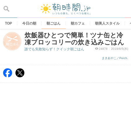
Skip
to
content
TOP
今日の朝
朝ごはん
朝カフェ
朝美人スタイル
炊飯器ひとつで簡単！ツナ缶と冷
凍ブロッコリーの炊き込みごはん
誰でも失敗知らず！クイック朝ごはん
24878
2019/6/5(水)
まきあやこ／Perch.