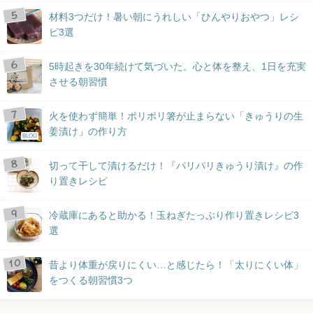
材料3つだけ！暑い朝にうれしい「ひんやりおやつ」レシ
ピ3選
5時起きを30年続けて気づいた。心と体を整え、1日を充実
させる朝習慣
火を使わず簡単！ポリポリ箸が止まらない「きゅうりの生
姜漬け」の作り方
BLOG
切って干して漬けるだけ！『パリパリきゅうり漬け』の作
り置きレシピ
冷蔵庫にあると助かる！玉ねぎたっぷり作り置きレシピ3
選
昔より体重が戻りにくい…と感じたら！「太りにくい体」
をつくる朝習慣3つ