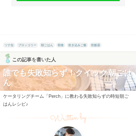
ツナ缶
ブロッコリー
朝ごはん
朝食
炊き込みご飯
炊飯器
この記事を書いた人
誰でも失敗知らず！クイック朝ごは
ん
ケータリングチーム「Perch」に教わる失敗知らずの時短朝ご
はんレシピ♪
Written by