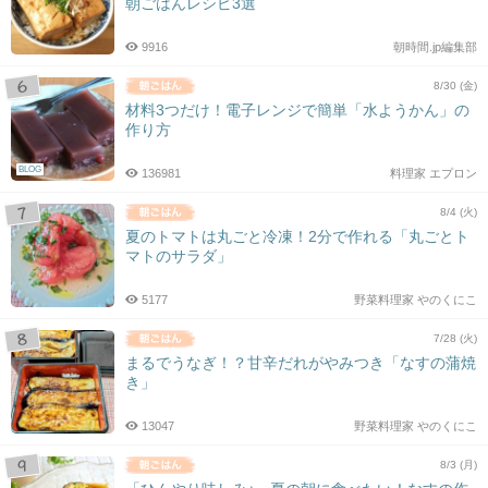
朝ごはんレシピ3選
9916
朝時間.jp編集部
8/30 (金)
材料3つだけ！電子レンジで簡単「水ようかん」の
作り方
BLOG
136981
料理家 エプロン
8/4 (火)
夏のトマトは丸ごと冷凍！2分で作れる「丸ごとト
マトのサラダ」
5177
野菜料理家 やのくにこ
7/28 (火)
まるでうなぎ！？甘辛だれがやみつき「なすの蒲焼
き」
13047
野菜料理家 やのくにこ
8/3 (月)