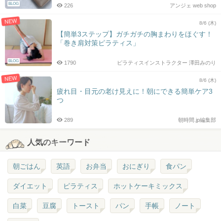
BLOG
226
アンジェ web shop
NEW
8/6 (木)
【簡単3ステップ】ガチガチの胸まわりをほぐす！
「巻き肩対策ピラティス」
BLOG
1790
ピラティスインストラクター 澤田みのり
NEW
8/6 (木)
疲れ目・目元の老け見えに！朝にできる簡単ケア3
つ
289
朝時間.jp編集部
人気のキーワード
朝ごはん
英語
お弁当
おにぎり
食パン
ダイエット
ピラティス
ホットケーキミックス
白菜
豆腐
トースト
パン
手帳
ノート