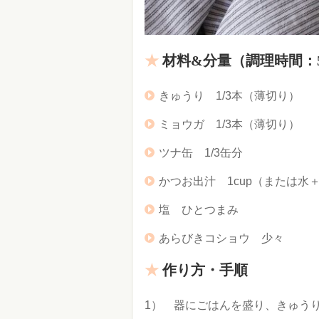
材料&分量（調理時間：
きゅうり 1/3本（薄切り）
ミョウガ 1/3本（薄切り）
ツナ缶 1/3缶分
かつお出汁 1cup（または水
塩 ひとつまみ
あらびきコショウ 少々
作り方・手順
1） 器にごはんを盛り、きゅう