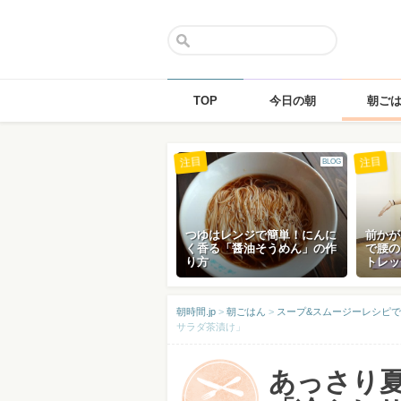
TOP
今日の朝
朝ご
Skip
注目
注目
BLOG
to
content
つゆはレンジで簡単！にんに
前かが
く香る「醤油そうめん」の作
で腰の
り方
トレッ
朝時間.jp
>
朝ごはん
>
スープ&スムージーレシピで
サラダ茶漬け」
あっさり