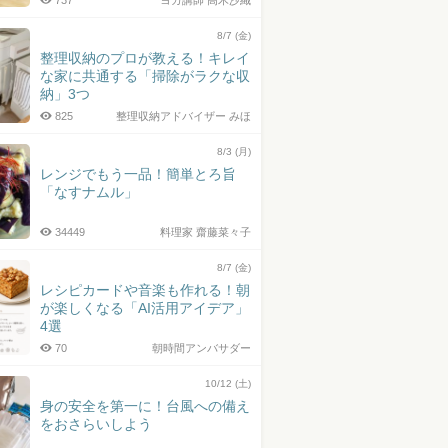
737
ヨガ講師 高木沙織
8/7 (金)
整理収納のプロが教える！キレイ
な家に共通する「掃除がラクな収
納」3つ
825
整理収納アドバイザー みほ
8/3 (月)
レンジでもう一品！簡単とろ旨
「なすナムル」
34449
料理家 齋藤菜々子
8/7 (金)
レシピカードや音楽も作れる！朝
が楽しくなる「AI活用アイデア」
4選
70
朝時間アンバサダー
10/12 (土)
身の安全を第一に！台風への備え
をおさらいしよう