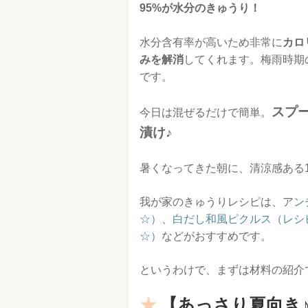
95%が水分のきゅうり！
水分含有率が高いため非常に
カロ
みを解消
してくれます。梅雨時期
です。
スプ
今日は混ぜるだけで簡単。
漬け♪
暑くなってきた朝に、清涼感ある
我が家のきゅうりレシピは、ア
ン
☆）
、
白だし和風ピクルス（レシ
☆）
などがおすすめです。
というわけで、まずは材料の紹介
【あっさり夏向き