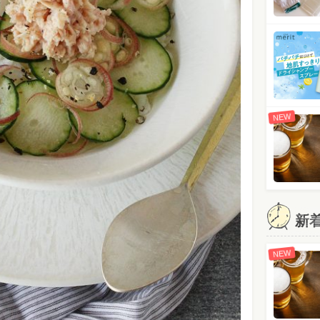
NEW
新
NEW