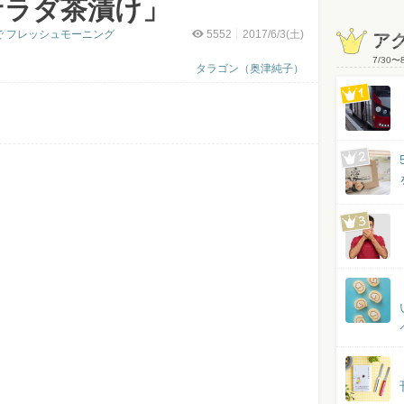
サラダ茶漬け」
で フレッシュモーニング
5552
2017/6/3(土)
ア
7/30
〜
タラゴン（奥津純子）