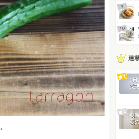
連
1
英
朝
朝
。