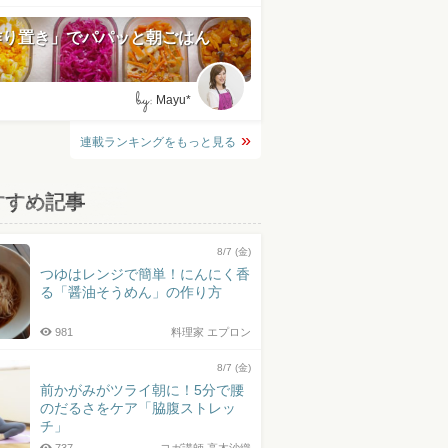
作り置き」でパパッと朝ごはん
by:
Mayu*
連載ランキングをもっと見る
すすめ記事
8/7 (金)
つゆはレンジで簡単！にんにく香
る「醤油そうめん」の作り方
981
料理家 エプロン
8/7 (金)
前かがみがツライ朝に！5分で腰
のだるさをケア「脇腹ストレッ
チ」