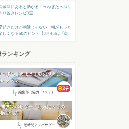
冷蔵庫にあると助かる！玉ねぎたっぷり
作り置きレシピ3選
早起きだけが朝活じゃない！朝がもっと
楽しくなる50のヒント【8月4日は「朝...
載ランキング
日1つずつ覚えよう！朝のひとこと
語レッスン
by:
編集部（協力：eステ）
時間アンバサダー「お気に入りの
の過ごし方」
by:
朝時間アンバサダー