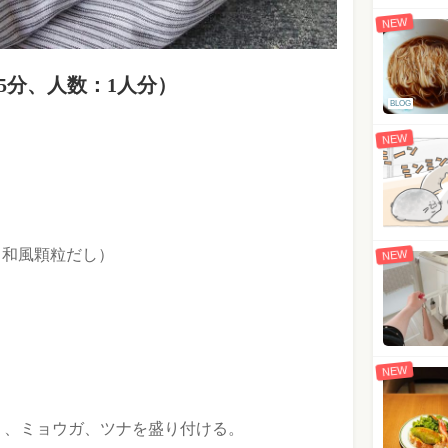
NEW
5分、
人数：1人分
）
BLOG
NEW
＋和風顆粒だし）
NEW
NEW
り、ミョウガ、ツナを盛り付ける。