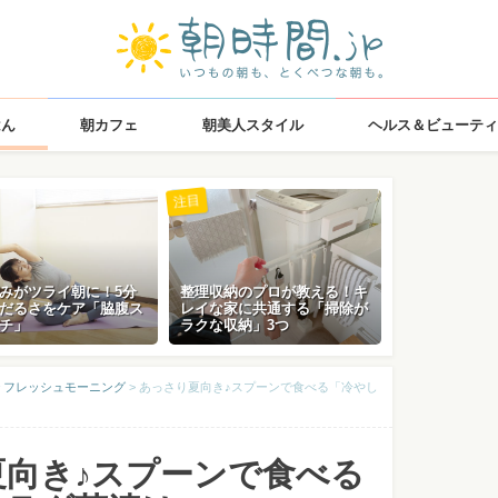
はん
朝カフェ
朝美人スタイル
ヘルス＆ビューティ
注目
みがツライ朝に！5分
整理収納のプロが教える！キ
だるさをケア「脇腹ス
レイな家に共通する「掃除が
チ」
ラクな収納」3つ
 フレッシュモーニング
>
あっさり夏向き♪スプーンで食べる「冷やし
夏向き♪スプーンで食べる