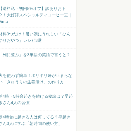
【送料込・初回5%オフ】訳ありおト
ク！大好評スペシャルティコーヒー豆｜
Aima
材料3つだけ！暑い朝にうれしい「ひん
やりおやつ」レシピ3選
「列に並ぶ」を3単語の英語で言うと？
火を使わず簡単！ポリポリ箸が止まらな
い「きゅうりの生姜漬け」の作り方
朝4時・5時台起きを続ける秘訣は？早起
きさん4人の習慣
朝4時台に起きる人は何してる？早起き
さん3人に学ぶ「朝時間の使い方」