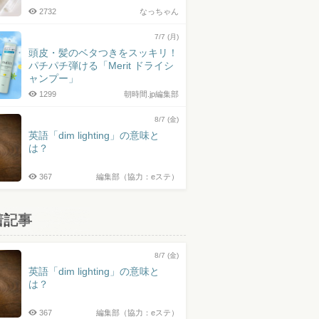
2732
なっちゃん
7/7 (月)
頭皮・髪のベタつきをスッキリ！
パチパチ弾ける「Merit ドライシ
ャンプー」
1299
朝時間.jp編集部
8/7 (金)
英語「dim lighting」の意味と
は？
367
編集部（協力：eステ）
着記事
8/7 (金)
英語「dim lighting」の意味と
は？
367
編集部（協力：eステ）