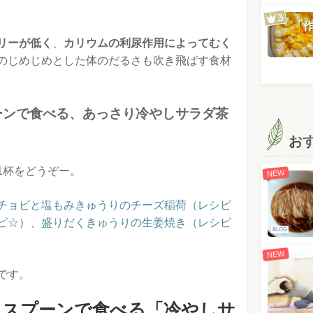
「
リーが低く
、
カリウムの利尿作用によってむく
のじめじめとした体のだるさも吹き飛ばす食材
ーンで食べる、あっさり冷やしサラダ茶
お
1杯をどうぞー。
NEW
チョビと塩もみきゅうりのチーズ稲荷（レシピ
ピ☆
）、
盛りだくきゅうりの生姜焼き（レシピ
BLOG
NEW
です。
♪スプーンで食べる「冷やしサ