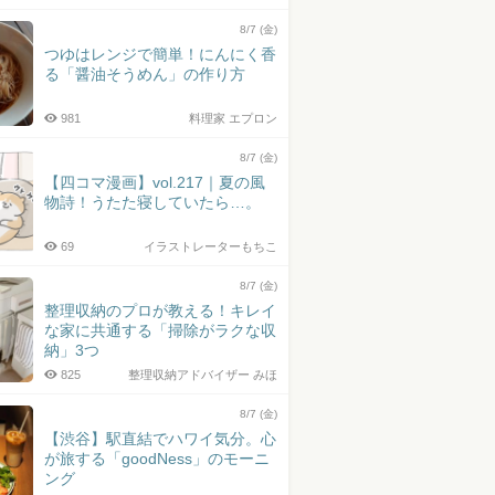
8/7 (金)
つゆはレンジで簡単！にんにく香
る「醤油そうめん」の作り方
981
料理家 エプロン
8/7 (金)
【四コマ漫画】vol.217｜夏の風
物詩！うたた寝していたら…。
69
イラストレーターもちこ
8/7 (金)
整理収納のプロが教える！キレイ
な家に共通する「掃除がラクな収
納」3つ
825
整理収納アドバイザー みほ
8/7 (金)
【渋谷】駅直結でハワイ気分。心
が旅する「goodNess」のモーニ
ング