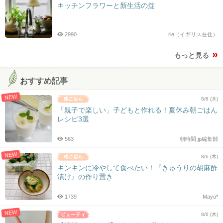
キッチンフラワーと新生活の掟
2990
rie（イギリス在住）
もっと見る
おすすめ記事
NEW
8/6 (木)
「親子で楽しい」子どもと作れる！夏休み朝ごはん
レシピ3選
563
朝時間.jp編集部
NEW
8/6 (木)
キンキンに冷やして食べたい！『きゅうりの胡麻酢
漬け』の作り置き
1739
Mayu*
NEW
8/6 (木)