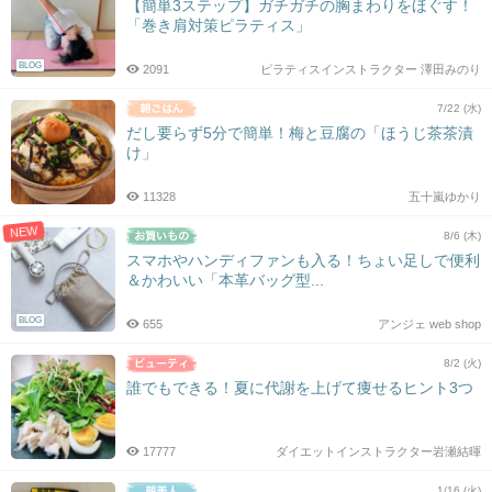
【簡単3ステップ】ガチガチの胸まわりをほぐす！
「巻き肩対策ピラティス」
BLOG
2091
ピラティスインストラクター 澤田みのり
7/22 (水)
だし要らず5分で簡単！梅と豆腐の「ほうじ茶茶漬
け」
11328
五十嵐ゆかり
NEW
8/6 (木)
スマホやハンディファンも入る！ちょい足しで便利
＆かわいい「本革バッグ型...
BLOG
655
アンジェ web shop
8/2 (火)
誰でもできる！夏に代謝を上げて痩せるヒント3つ
17777
ダイエットインストラクター岩瀬結暉
1/16 (火)