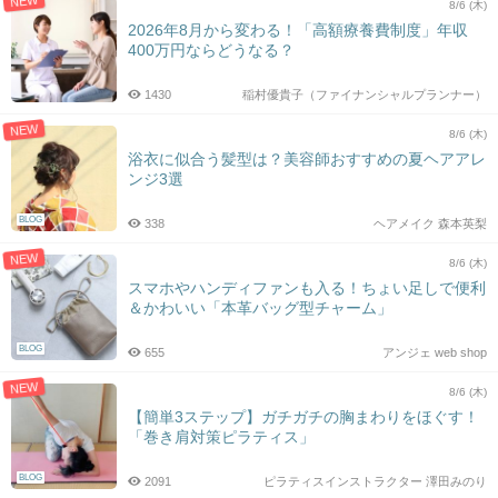
NEW
8/6 (木)
2026年8月から変わる！「高額療養費制度」年収
400万円ならどうなる？
1430
稲村優貴子（ファイナンシャルプランナー）
NEW
8/6 (木)
浴衣に似合う髪型は？美容師おすすめの夏ヘアアレ
ンジ3選
BLOG
338
ヘアメイク 森本英梨
NEW
8/6 (木)
スマホやハンディファンも入る！ちょい足しで便利
＆かわいい「本革バッグ型チャーム」
BLOG
655
アンジェ web shop
NEW
8/6 (木)
【簡単3ステップ】ガチガチの胸まわりをほぐす！
「巻き肩対策ピラティス」
BLOG
2091
ピラティスインストラクター 澤田みのり