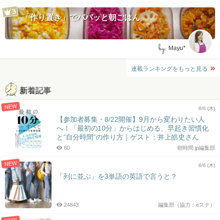
「作り置き」でパパッと朝ごはん
by:
Mayu*
連載ランキングをもっと見る
新着記事
NEW
8/6 (木)
【参加者募集・8/22開催】9月から変わりたい人
へ！「最初の10分」からはじめる、早起き習慣化
と“自分時間”の作り方｜ゲスト：井上皓史さん
60
朝時間.jp編集部
NEW
8/6 (木)
「列に並ぶ」を3単語の英語で言うと？
24843
編集部（協力：eステ）