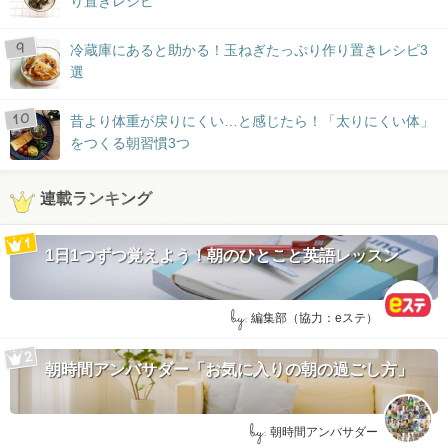
り置きレシピ
冷蔵庫にあると助かる！玉ねぎたっぷり作り置きレシピ3
選
昔より体重が戻りにくい…と感じたら！「太りにくい体」
をつくる朝習慣3つ
連載ランキング
1日1つずつ覚えよう！朝のひとこと英語レッスン
by:
編集部（協力：eステ）
朝時間アンバサダー「お気に入りの朝の過ごし方」
by:
朝時間アンバサダー