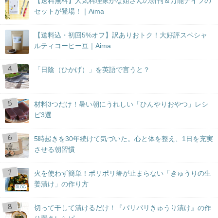
【送料無料】人気料理家かな姐さんの新刊＆万能ナイフの
セットが登場！｜Aima
【送料込・初回5%オフ】訳ありおトク！大好評スペシャ
ルティコーヒー豆｜Aima
「日陰（ひかげ）」を英語で言うと？
材料3つだけ！暑い朝にうれしい「ひんやりおやつ」レシ
ピ3選
5時起きを30年続けて気づいた。心と体を整え、1日を充実
させる朝習慣
火を使わず簡単！ポリポリ箸が止まらない「きゅうりの生
姜漬け」の作り方
BLOG
切って干して漬けるだけ！『パリパリきゅうり漬け』の作