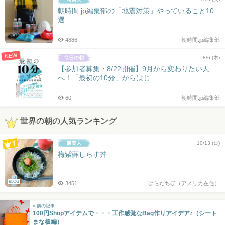
朝時間.jp編集部の「地震対策」やっていること10
選
4886
朝時間.jp編集部
NEW
8/6 (木)
【参加者募集・8/22開催】9月から変わりたい人
へ！「最初の10分」からはじ...
60
朝時間.jp編集部
世界の朝の人気ランキング
10/13 (日)
梅紫蘇しらす丼
BLOG
3451
はらだちほ（アメリカ在住）
« 前の記事
100円Shopアイテムで・・・工作感覚なBag作りアイデア♪（シート
まな板編）