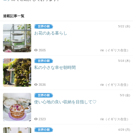
連載記事一覧
5/22 (水)
お花のある暮らし
3505
rie（イギリス在住）
5/16 (木)
私の小さな幸せ朝時間
3536
rie（イギリス在住）
5/3 (金)
使い心地の良い収納を目指して♡
2323
rie（イギリス在住）
4/29 (月)