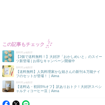
この記事もチェック
朝時間.jp編集部
【2個で送料無料！】大好評「おかしめいと」のスイー
ツ新登場 | お得なキャンペーン開催中
朝時間.jp編集部
【送料無料】人気料理家かな姐さんの新刊＆万能ナイ
フのセットが登場！｜Aima
朝時間.jp編集部
【送料込・初回5%オフ】訳ありおトク！大好評スペシ
ャルティコーヒー豆｜Aima