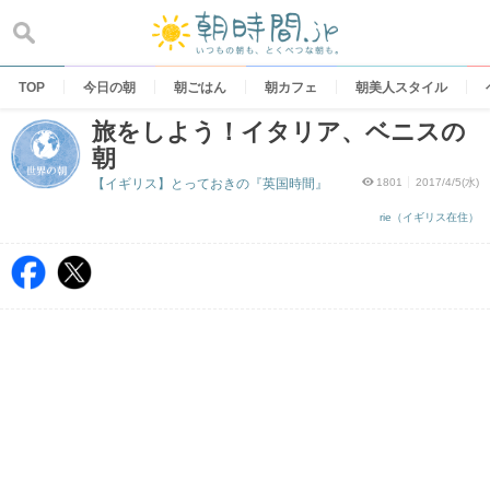
Skip
to
content
TOP
今日の朝
朝ごはん
朝カフェ
朝美人スタイル
旅をしよう！イタリア、ベニスの
朝
【イギリス】とっておきの『英国時間』
1801
2017/4/5(水)
rie（イギリス在住）