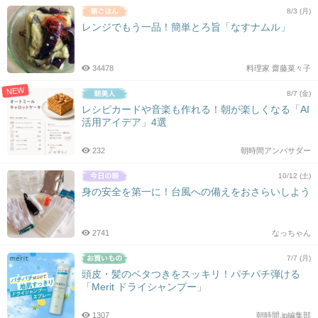
8/3 (月)
レンジでもう一品！簡単とろ旨「なすナムル」
34478
料理家 齋藤菜々子
NEW
8/7 (金)
レシピカードや音楽も作れる！朝が楽しくなる「AI
活用アイデア」4選
232
朝時間アンバサダー
10/12 (土)
身の安全を第一に！台風への備えをおさらいしよう
2741
なっちゃん
7/7 (月)
頭皮・髪のベタつきをスッキリ！パチパチ弾ける
「Merit ドライシャンプー」
1307
朝時間.jp編集部