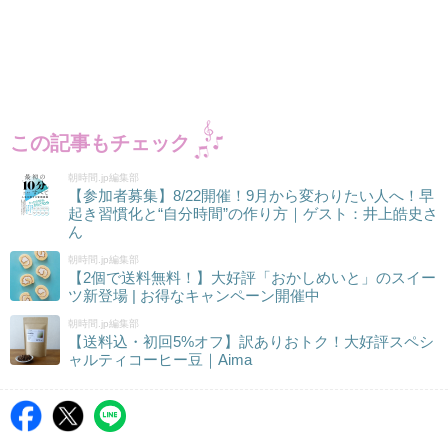
この記事もチェック
朝時間.jp編集部
【参加者募集】8/22開催！9月から変わりたい人へ！早
起き習慣化と“自分時間”の作り方｜ゲスト：井上皓史さ
ん
朝時間.jp編集部
【2個で送料無料！】大好評「おかしめいと」のスイー
ツ新登場 | お得なキャンペーン開催中
朝時間.jp編集部
【送料込・初回5%オフ】訳ありおトク！大好評スペシ
ャルティコーヒー豆｜Aima