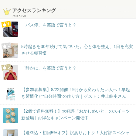
アクセスランキング
7/31
〜
8/6
「バス停」を英語で言うと？
5時起きを30年続けて気づいた。心と体を整え、1日を充実
させる朝習慣
「静かに」を英語で言うと？
【参加者募集】8/22開催！9月から変わりたい人へ！早起
き習慣化と“自分時間”の作り方｜ゲスト：井上皓史さん
【2個で送料無料！】大好評「おかしめいと」のスイーツ
新登場 | お得なキャンペーン開催中
【送料込・初回5%オフ】訳ありおトク！大好評スペシャ