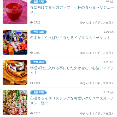
3/3 (金)
春に向けて女子力アップ！一杯の真っ赤〜なジュー
ス。
1723
ゆきんぼ（イギリス在住）
12/1 (木)
冬本番！やっぱりこうなるイギリスのマーケット
1509
ゆきんぼ（イギリス在住）
11/28 (月)
朝必ず鞄に入れる事にした欠かせない心強いアイテ
ム！
2124
ゆきんぼ（イギリス在住）
11/22 (火)
心温まるイギリスチックな可愛いクリスマスオーナ
メント達☆
1314
ゆきんぼ（イギリス在住）