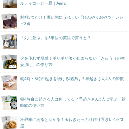
ルティコーヒー豆｜Aima
材料3つだけ！暑い朝にうれしい「ひんやりおやつ」レシ
ピ3選
「列に並ぶ」を3単語の英語で言うと？
火を使わず簡単！ポリポリ箸が止まらない「きゅうりの生
姜漬け」の作り方
BLOG
朝4時・5時台起きを続ける秘訣は？早起きさん4人の習慣
朝4時台に起きる人は何してる？早起きさん3人に学ぶ「朝
時間の使い方」
冷蔵庫にあると助かる！玉ねぎたっぷり作り置きレシピ3
選