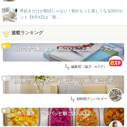
早起きだけが朝活じゃない！朝がもっと楽しくなる50のヒ
ント【8月4日は「朝...
連載ランキング
1日1つずつ覚えよう！朝のひとこと英語レッスン
by:
編集部（協力：eステ）
朝時間アンバサダー「お気に入りの朝の過ごし方」
by:
朝時間アンバサダー
「作り置き」でパパッと朝ごはん