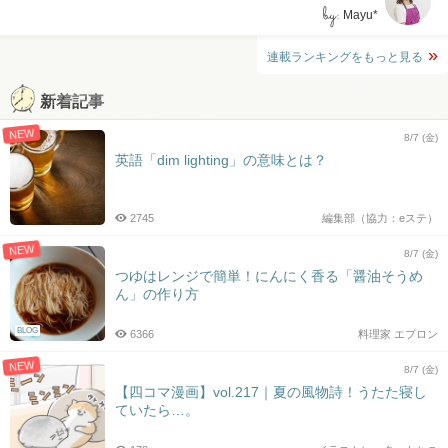
by:
Mayu*
連載ランキングをもっと見る
新着記事
NEW
8/7 (金)
英語「dim lighting」の意味とは？
2745
編集部（協力：eステ）
NEW
8/7 (金)
つゆはレンジで簡単！にんにく香る「醤油そうめ
ん」の作り方
BLOG
6366
料理家 エプロン
NEW
8/7 (金)
【四コマ漫画】vol.217｜夏の風物詩！うたた寝し
ていたら…。