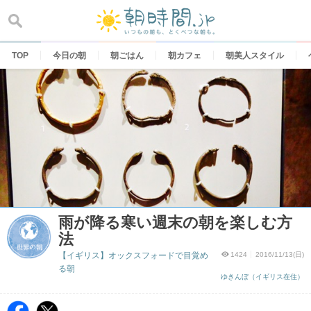
Skip
to
content
TOP
今日の朝
朝ごはん
朝カフェ
朝美人スタイル
雨が降る寒い週末の朝を楽しむ方
法
【イギリス】オックスフォードで目覚め
1424
2016/11/13(日)
る朝
ゆきんぼ（イギリス在住）