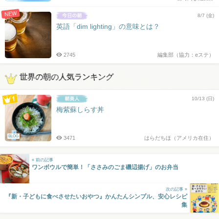
NEW
8/7 (金)
英語「dim lighting」の意味とは？
2745
編集部（協力：eステ）
世界の朝の人気ランキング
10/13 (日)
梅紫蘇しらす丼
BLOG
3471
はらだちほ（アメリカ在住）
« 前の記事
ワンボウルで簡単！「ささみのごま磯辺揚げ」のお弁当
次の記事 »
『新・子どもに食べさせたいおやつ』かんたんシンプル、安心レシピ
集