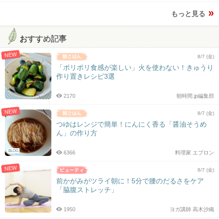
もっと見る
おすすめ記事
NEW
8/7 (金)
「ポリポリ食感が楽しい」火を使わない！きゅうり
作り置きレシピ3選
2170
朝時間.jp編集部
NEW
8/7 (金)
つゆはレンジで簡単！にんにく香る「醤油そうめ
ん」の作り方
BLOG
6366
料理家 エプロン
NEW
8/7 (金)
前かがみがツライ朝に！5分で腰のだるさをケア
「脇腹ストレッチ」
1950
ヨガ講師 高木沙織