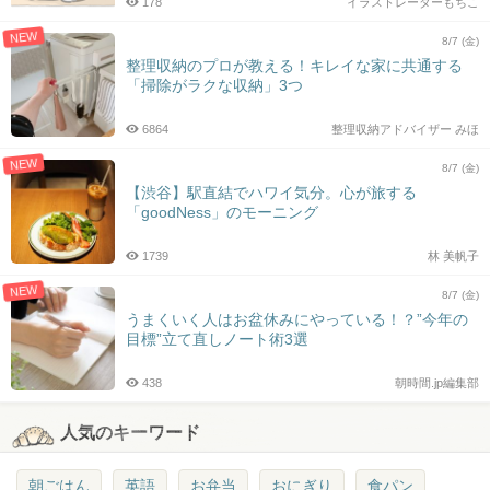
178
イラストレーターもちこ
NEW
8/7 (金)
整理収納のプロが教える！キレイな家に共通する
「掃除がラクな収納」3つ
6864
整理収納アドバイザー みほ
NEW
8/7 (金)
【渋谷】駅直結でハワイ気分。心が旅する
「goodNess」のモーニング
1739
林 美帆子
NEW
8/7 (金)
うまくいく人はお盆休みにやっている！？”今年の
目標”立て直しノート術3選
438
朝時間.jp編集部
人気のキーワード
朝ごはん
英語
お弁当
おにぎり
食パン