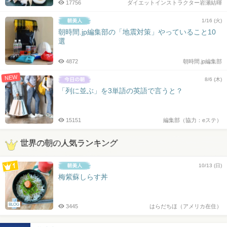
17756
ダイエットインストラクター岩瀬結暉
1/16 (火)
朝時間.jp編集部の「地震対策」やっていること10
選
4872
朝時間.jp編集部
NEW
8/6 (木)
「列に並ぶ」を3単語の英語で言うと？
15151
編集部（協力：eステ）
世界の朝の人気ランキング
10/13 (日)
梅紫蘇しらす丼
BLOG
3445
はらだちほ（アメリカ在住）