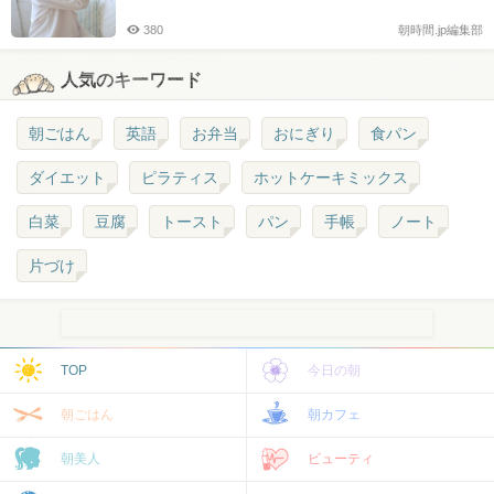
380
朝時間.jp編集部
人気のキーワード
朝ごはん
英語
お弁当
おにぎり
食パン
ダイエット
ピラティス
ホットケーキミックス
白菜
豆腐
トースト
パン
手帳
ノート
片づけ
TOP
今日の朝
朝ごはん
朝カフェ
朝美人
ビューティ