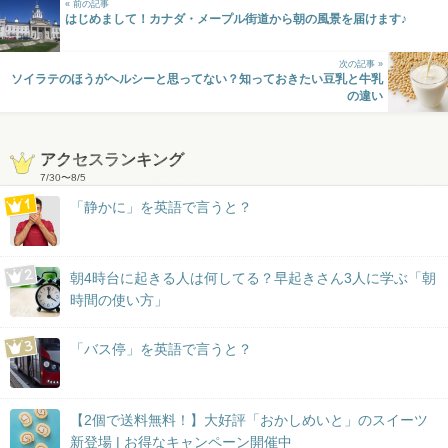
« 前の記事
はじめまして！カナダ・メープル街道から朝の風景を届けます♪
次の記事 »
ソイラテのほうがヘルシーと思ってない？知っておきたい豆乳と牛乳
の違い
アクセスランキング
7/30
〜
8/5
「静かに」を英語で言うと？
朝4時台に起きる人は何してる？早起きさん3人に学ぶ「朝
時間の使い方」
「バス停」を英語で言うと？
【2個で送料無料！】大好評「おかしめいと」のスイーツ
新登場 | お得なキャンペーン開催中