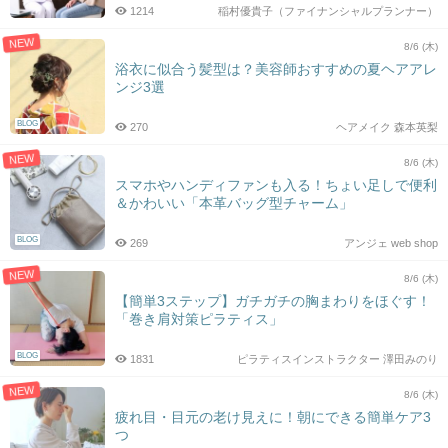
1214
稲村優貴子（ファイナンシャルプランナー）
NEW
8/6 (木)
浴衣に似合う髪型は？美容師おすすめの夏ヘアアレ
ンジ3選
BLOG
270
ヘアメイク 森本英梨
NEW
8/6 (木)
スマホやハンディファンも入る！ちょい足しで便利
＆かわいい「本革バッグ型チャーム」
BLOG
269
アンジェ web shop
NEW
8/6 (木)
【簡単3ステップ】ガチガチの胸まわりをほぐす！
「巻き肩対策ピラティス」
BLOG
1831
ピラティスインストラクター 澤田みのり
NEW
8/6 (木)
疲れ目・目元の老け見えに！朝にできる簡単ケア3
つ