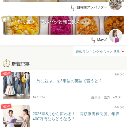
by:
朝時間アンバサダー
「作り置き」でパパッと朝ごはん
by:
Mayu*
連載ランキングをもっと見る
新着記事
NEW
8/6 (木)
「列に並ぶ」を3単語の英語で言うと？
15152
編集部（協力：eステ）
NEW
8/6 (木)
2026年8月から変わる！「高額療養費制度」年収
400万円ならどうなる？