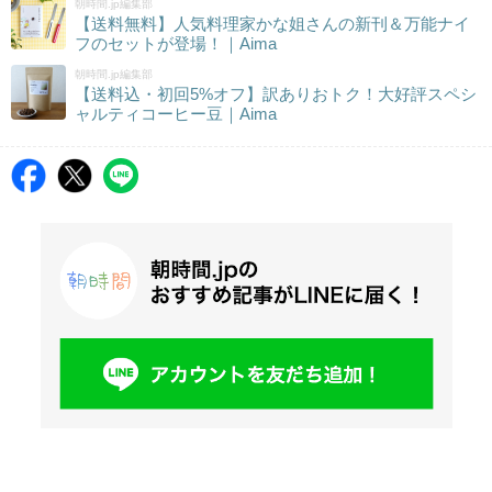
朝時間.jp編集部
【送料無料】人気料理家かな姐さんの新刊＆万能ナイ
フのセットが登場！｜Aima
朝時間.jp編集部
【送料込・初回5%オフ】訳ありおトク！大好評スペシ
ャルティコーヒー豆｜Aima