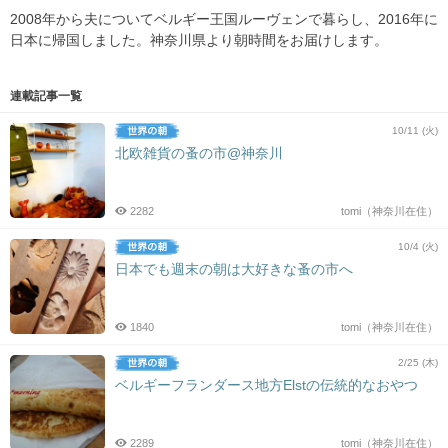
2008年から夫についてベルギー王国ルーヴェンで暮らし、2016年に
日本に帰国しました。神奈川県より朝時間をお届けします。
連載記事一覧
10/11 (火)
北欧雑貨の蚤の市@神奈川
2282
tomi（神奈川在住）
10/4 (火)
日本でも週末の朝は大好きな蚤の市へ
1840
tomi（神奈川在住）
2/25 (木)
ベルギーフランダース地方Elstの伝統的なおやつ
2289
tomi（神奈川在住）