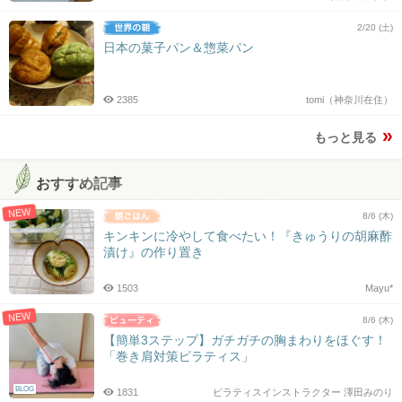
2/20 (土)
日本の菓子パン＆惣菜パン
2385
tomi（神奈川在住）
もっと見る
おすすめ記事
NEW
8/6 (木)
キンキンに冷やして食べたい！『きゅうりの胡麻酢
漬け』の作り置き
1503
Mayu*
NEW
8/6 (木)
【簡単3ステップ】ガチガチの胸まわりをほぐす！
「巻き肩対策ピラティス」
BLOG
1831
ピラティスインストラクター 澤田みのり