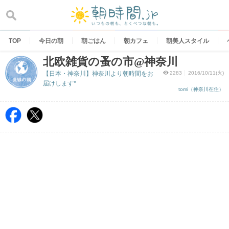
Skip
to
content
TOP
今日の朝
朝ごはん
朝カフェ
朝美人スタイル
北欧雑貨の蚤の市@神奈川
【日本・神奈川】神奈川より朝時間をお
2283
2016/10/11(火)
届けします*
tomi（神奈川在住）