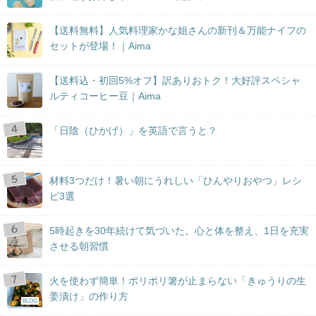
【送料無料】人気料理家かな姐さんの新刊＆万能ナイフの
セットが登場！｜Aima
【送料込・初回5%オフ】訳ありおトク！大好評スペシャ
ルティコーヒー豆｜Aima
「日陰（ひかげ）」を英語で言うと？
材料3つだけ！暑い朝にうれしい「ひんやりおやつ」レシ
ピ3選
5時起きを30年続けて気づいた。心と体を整え、1日を充実
させる朝習慣
火を使わず簡単！ポリポリ箸が止まらない「きゅうりの生
姜漬け」の作り方
BLOG