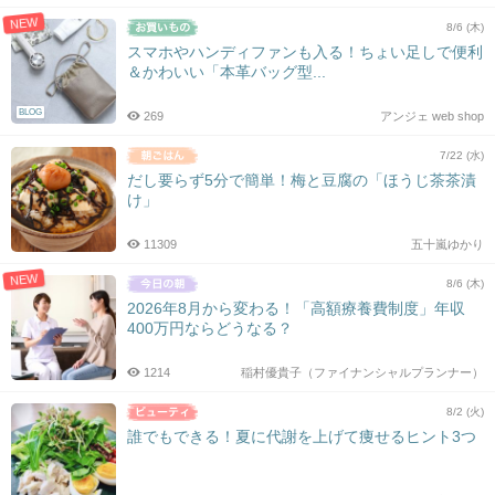
NEW
8/6 (木)
スマホやハンディファンも入る！ちょい足しで便利
＆かわいい「本革バッグ型...
BLOG
269
アンジェ web shop
7/22 (水)
だし要らず5分で簡単！梅と豆腐の「ほうじ茶茶漬
け」
11309
五十嵐ゆかり
NEW
8/6 (木)
2026年8月から変わる！「高額療養費制度」年収
400万円ならどうなる？
1214
稲村優貴子（ファイナンシャルプランナー）
8/2 (火)
誰でもできる！夏に代謝を上げて痩せるヒント3つ