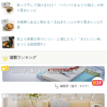
切って干して漬けるだけ！『パリパリきゅうり漬け』の作
り置きレシピ
冷蔵庫にあると助かる！玉ねぎたっぷり作り置きレシピ3
選
昔より体重が戻りにくい…と感じたら！「太りにくい体」
をつくる朝習慣3つ
連載ランキング
1日1つずつ覚えよう！朝のひとこと英語レッスン
by:
編集部（協力：eステ）
朝時間アンバサダー「お気に入りの朝の過ごし方」